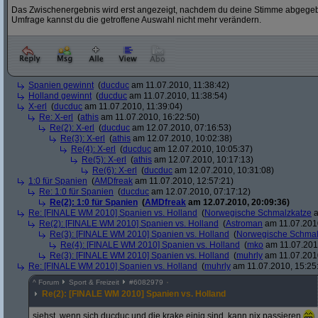
Das Zwischenergebnis wird erst angezeigt, nachdem du deine Stimme abgegebe
Umfrage kannst du die getroffene Auswahl nicht mehr verändern.
Spanien gewinnt
(
ducduc
am 11.07.2010, 11:38:42)
Holland gewinnt
(
ducduc
am 11.07.2010, 11:38:54)
X-erl
(
ducduc
am 11.07.2010, 11:39:04)
Re: X-erl
(
athis
am 11.07.2010, 16:22:50)
Re(2): X-erl
(
ducduc
am 12.07.2010, 07:16:53)
Re(3): X-erl
(
athis
am 12.07.2010, 10:02:38)
Re(4): X-erl
(
ducduc
am 12.07.2010, 10:05:37)
Re(5): X-erl
(
athis
am 12.07.2010, 10:17:13)
Re(6): X-erl
(
ducduc
am 12.07.2010, 10:31:08)
1:0 für Spanien
(
AMDfreak
am 11.07.2010, 12:57:21)
Re: 1:0 für Spanien
(
ducduc
am 12.07.2010, 07:17:12)
Re(2): 1:0 für Spanien
(
AMDfreak
am 12.07.2010, 20:09:36)
Re: [FINALE WM 2010] Spanien vs. Holland
(
Norwegische Schmalzkatze
a
Re(2): [FINALE WM 2010] Spanien vs. Holland
(
Astroman
am 11.07.2010
Re(3): [FINALE WM 2010] Spanien vs. Holland
(
Norwegische Schmal
Re(4): [FINALE WM 2010] Spanien vs. Holland
(
mko
am 11.07.2010
Re(3): [FINALE WM 2010] Spanien vs. Holland
(
muhrly
am 11.07.2010
Re: [FINALE WM 2010] Spanien vs. Holland
(
muhrly
am 11.07.2010, 15:25
^
Forum
Sport & Freizeit
#
6082979
Re(2): [FINALE WM 2010] Spanien vs. Holland
siehst, wenn sich ducduc und die krake einig sind, kann nix passieren