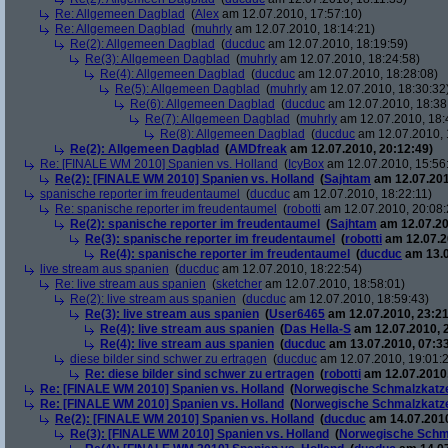
Re: Allgemeen Dagblad
(
Alex
am 12.07.2010, 17:57:10)
Re: Allgemeen Dagblad
(
muhrly
am 12.07.2010, 18:14:21)
Re(2): Allgemeen Dagblad
(
ducduc
am 12.07.2010, 18:19:59)
Re(3): Allgemeen Dagblad
(
muhrly
am 12.07.2010, 18:24:58)
Re(4): Allgemeen Dagblad
(
ducduc
am 12.07.2010, 18:28:08)
Re(5): Allgemeen Dagblad
(
muhrly
am 12.07.2010, 18:30:32
Re(6): Allgemeen Dagblad
(
ducduc
am 12.07.2010, 18:38
Re(7): Allgemeen Dagblad
(
muhrly
am 12.07.2010, 18:
Re(8): Allgemeen Dagblad
(
ducduc
am 12.07.2010, 
Re(2): Allgemeen Dagblad
(
AMDfreak
am 12.07.2010, 20:12:49)
Re: [FINALE WM 2010] Spanien vs. Holland
(
IcyBox
am 12.07.2010, 15:56
Re(2): [FINALE WM 2010] Spanien vs. Holland
(
Sajhtam
am 12.07.201
spanische reporter im freudentaumel
(
ducduc
am 12.07.2010, 18:22:11)
Re: spanische reporter im freudentaumel
(
robotti
am 12.07.2010, 20:08:
Re(2): spanische reporter im freudentaumel
(
Sajhtam
am 12.07.20
Re(3): spanische reporter im freudentaumel
(
robotti
am 12.07.2
Re(4): spanische reporter im freudentaumel
(
ducduc
am 13.0
live stream aus spanien
(
ducduc
am 12.07.2010, 18:22:54)
Re: live stream aus spanien
(
sketcher
am 12.07.2010, 18:58:01)
Re(2): live stream aus spanien
(
ducduc
am 12.07.2010, 18:59:43)
Re(3): live stream aus spanien
(
User6465
am 12.07.2010, 23:21
Re(4): live stream aus spanien
(
Das Hella-S
am 12.07.2010, 
Re(4): live stream aus spanien
(
ducduc
am 13.07.2010, 07:33
diese bilder sind schwer zu ertragen
(
ducduc
am 12.07.2010, 19:01:
Re: diese bilder sind schwer zu ertragen
(
robotti
am 12.07.2010,
Re: [FINALE WM 2010] Spanien vs. Holland
(
Norwegische Schmalzkatz
Re: [FINALE WM 2010] Spanien vs. Holland
(
Norwegische Schmalzkatz
Re(2): [FINALE WM 2010] Spanien vs. Holland
(
ducduc
am 14.07.2010
Re(3): [FINALE WM 2010] Spanien vs. Holland
(
Norwegische Schm