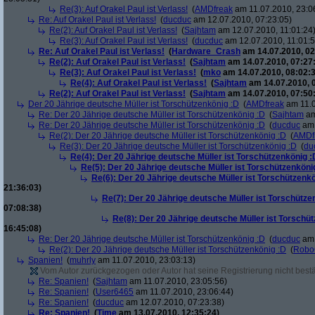
Re(3): Auf Orakel Paul ist Verlass!
(
AMDfreak
am 11.07.2010, 23:0
Re: Auf Orakel Paul ist Verlass!
(
ducduc
am 12.07.2010, 07:23:05)
Re(2): Auf Orakel Paul ist Verlass!
(
Sajhtam
am 12.07.2010, 11:01:24
Re(3): Auf Orakel Paul ist Verlass!
(
ducduc
am 12.07.2010, 11:01:5
Re: Auf Orakel Paul ist Verlass!
(
Hardware_Crash
am 14.07.2010, 02
Re(2): Auf Orakel Paul ist Verlass!
(
Sajhtam
am 14.07.2010, 07:27
Re(3): Auf Orakel Paul ist Verlass!
(
mko
am 14.07.2010, 08:02:3
Re(4): Auf Orakel Paul ist Verlass!
(
Sajhtam
am 14.07.2010, 
Re(2): Auf Orakel Paul ist Verlass!
(
Sajhtam
am 14.07.2010, 07:50
Der 20 Jährige deutsche Müller ist Torschützenkönig :D
(
AMDfreak
am 11.0
Re: Der 20 Jährige deutsche Müller ist Torschützenkönig :D
(
Sajhtam
am
Re: Der 20 Jährige deutsche Müller ist Torschützenkönig :D
(
ducduc
am 
Re(2): Der 20 Jährige deutsche Müller ist Torschützenkönig :D
(
AMDf
Re(3): Der 20 Jährige deutsche Müller ist Torschützenkönig :D
(
du
Re(4): Der 20 Jährige deutsche Müller ist Torschützenkönig :
Re(5): Der 20 Jährige deutsche Müller ist Torschützenköni
Re(6): Der 20 Jährige deutsche Müller ist Torschützenk
21:36:03)
Re(7): Der 20 Jährige deutsche Müller ist Torschütze
07:08:38)
Re(8): Der 20 Jährige deutsche Müller ist Torschü
16:45:08)
Re: Der 20 Jährige deutsche Müller ist Torschützenkönig :D
(
ducduc
am 
Re(2): Der 20 Jährige deutsche Müller ist Torschützenkönig :D
(
Robo
Spanien!
(
muhrly
am 11.07.2010, 23:03:13)
Vom Autor zurückgezogen oder Autor hat seine Registrierung nicht bestä
Re: Spanien!
(
Sajhtam
am 11.07.2010, 23:05:56)
Re: Spanien!
(
User6465
am 11.07.2010, 23:06:44)
Re: Spanien!
(
ducduc
am 12.07.2010, 07:23:38)
Re: Spanien!
(
Time
am 13.07.2010, 12:35:24)