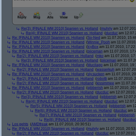
Re(3): [FINALE WM 2010] Spanien vs. Holland
(
muhrly
am 12.07.2010
Re(4): [FINALE WM 2010] Spanien vs. Holland
(
ducduc
am 12.07.2
Re: [FINALE WM 2010] Spanien vs. Holland
(
So-Ned
am 11.07.2010, 15:4
Re: [FINALE WM 2010] Spanien vs. Holland
(
Winnie_Pooh
am 11.07.2010,
Re: [FINALE WM 2010] Spanien vs. Holland
(
IcyBox
am 11.07.2010, 17:22
Re: [FINALE WM 2010] Spanien vs. Holland
(
piiceman
am 11.07.2010, 17:
Re(2): [FINALE WM 2010] Spanien vs. Holland
(
mko
am 11.07.2010, 17:
Re(3): [FINALE WM 2010] Spanien vs. Holland
(
piiceman
am 11.07.2
Re: [FINALE WM 2010] Spanien vs. Holland
(
Mucilago
am 11.07.2010, 19:
Re(2): [FINALE WM 2010] Spanien vs. Holland
(
wasserkuh
am 12.07.20
Re: [FINALE WM 2010] Spanien vs. Holland
(
sly.sucken
am 11.07.2010, 20
Re(2): [FINALE WM 2010] Spanien vs. Holland
(
robotti
am 11.07.2010, 2
Re(2): [FINALE WM 2010] Spanien vs. Holland
(
kissimmee
am 11.07.201
Re: [FINALE WM 2010] Spanien vs. Holland
(
gibberish
am 11.07.2010, 20:
Re(2): [FINALE WM 2010] Spanien vs. Holland
(
ducduc
am 12.07.2010, 
Re(3): [FINALE WM 2010] Spanien vs. Holland
(
gibberish
am 12.07.2
Re(4): [FINALE WM 2010] Spanien vs. Holland
(
ducduc
am 12.07.2
Re(5): [FINALE WM 2010] Spanien vs. Holland
(
gibberish
am 12
Re(6): [FINALE WM 2010] Spanien vs. Holland
(
ducduc
am 12
Re(7): [FINALE WM 2010] Spanien vs. Holland
(
gibberish
Re(8): [FINALE WM 2010] Spanien vs. Holland
(
ducduc
Los gehts
(
AMDfreak
am 11.07.2010, 20:30:51)
Re: [FINALE WM 2010] Spanien vs. Holland
(
muhrly
am 11.07.2010, 20:53
Re(2): [FINALE WM 2010] Spanien vs. Holland
(
ducduc
am 12.07.2010, 