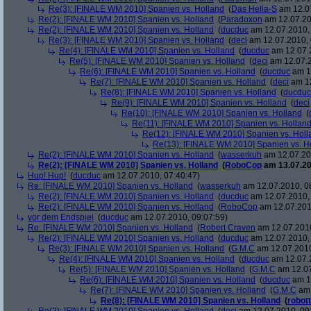
Re(3): [FINALE WM 2010] Spanien vs. Holland
(
Das Hella-S
am 12.07
Re(2): [FINALE WM 2010] Spanien vs. Holland
(
Paradoxon
am 12.07.20
Re(2): [FINALE WM 2010] Spanien vs. Holland
(
ducduc
am 12.07.2010, 
Re(3): [FINALE WM 2010] Spanien vs. Holland
(
deci
am 12.07.2010, 
Re(4): [FINALE WM 2010] Spanien vs. Holland
(
ducduc
am 12.07.2
Re(5): [FINALE WM 2010] Spanien vs. Holland
(
deci
am 12.07.2
Re(6): [FINALE WM 2010] Spanien vs. Holland
(
ducduc
am 12
Re(7): [FINALE WM 2010] Spanien vs. Holland
(
deci
am 12
Re(8): [FINALE WM 2010] Spanien vs. Holland
(
ducduc
Re(9): [FINALE WM 2010] Spanien vs. Holland
(
deci
Re(10): [FINALE WM 2010] Spanien vs. Holland
(
Re(11): [FINALE WM 2010] Spanien vs. Hollan
Re(12): [FINALE WM 2010] Spanien vs. Holl
Re(13): [FINALE WM 2010] Spanien vs. H
Re(2): [FINALE WM 2010] Spanien vs. Holland
(
wasserkuh
am 12.07.20
Re(2): [FINALE WM 2010] Spanien vs. Holland
(
RoboCop
am 13.07.20
Hup! Hup!
(
ducduc
am 12.07.2010, 07:40:47)
Re: [FINALE WM 2010] Spanien vs. Holland
(
wasserkuh
am 12.07.2010, 0
Re(2): [FINALE WM 2010] Spanien vs. Holland
(
ducduc
am 12.07.2010, 
Re(2): [FINALE WM 2010] Spanien vs. Holland
(
RoboCop
am 12.07.201
vor dem Endspiel
(
ducduc
am 12.07.2010, 09:07:59)
Re: [FINALE WM 2010] Spanien vs. Holland
(
Robert Craven
am 12.07.2010
Re(2): [FINALE WM 2010] Spanien vs. Holland
(
ducduc
am 12.07.2010, 
Re(3): [FINALE WM 2010] Spanien vs. Holland
(
G.M.C
am 12.07.2010
Re(4): [FINALE WM 2010] Spanien vs. Holland
(
ducduc
am 12.07.2
Re(5): [FINALE WM 2010] Spanien vs. Holland
(
G.M.C
am 12.07
Re(6): [FINALE WM 2010] Spanien vs. Holland
(
ducduc
am 12
Re(7): [FINALE WM 2010] Spanien vs. Holland
(
G.M.C
am 
Re(8): [FINALE WM 2010] Spanien vs. Holland
(
robott