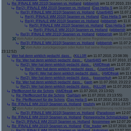
Re: [FINALE WM 2010] Spanien vs. Holland
(
gibberish
am 11.07.2010, 23:
Re(2): [FINALE WM 2010] Spanien vs. Holland
(
Das Hella-S
am 11.07.2
Re(3): [FINALE WM 2010] Spanien vs. Holland
(
User6465
am 11.07.2
Re(4): [FINALE WM 2010] Spanien vs. Holland
(
Das Hella-S
am 11
Re(4): [FINALE WM 2010] Spanien vs. Holland
(
gibberish
am 11.07
Re(5): [FINALE WM 2010] Spanien vs. Holland
(
Das Hella-S
am 
Re(6): [FINALE WM 2010] Spanien vs. Holland
(
gibberish
am 
Re(3): [FINALE WM 2010] Spanien vs. Holland
(
gibberish
am 11.07.2
Vom Autor zurückgezogen oder Autor hat seine Registrierung nicht bestä
Re(3): [FINALE WM 2010] Spanien vs. Holland
(
gibberish
am 11.07.2
Vom Autor zurückgezogen oder Autor hat seine Registrierung nicht 
23:12:52)
Wer hat denn wirklich gedacht, dass...
(
KiLL0R
am 11.07.2010, 23:08:39)
Re: Wer hat denn wirklich gedacht, dass...
(
User6465
am 11.07.2010, 23
Re(2): Wer hat denn wirklich gedacht, dass...
(
AMDfreak
am 11.07.201
Re(3): Wer hat denn wirklich gedacht, dass...
(
User6465
am 11.07.
Re(4): Wer hat denn wirklich gedacht, dass...
(
AMDfreak
am 11.0
Re(2): Wer hat denn wirklich gedacht, dass...
(
wasserkuh
am 12.07.20
Re: Wer hat denn wirklich gedacht, dass...
(
japh
am 11.07.2010, 23:22:2
Re(2): Wer hat denn wirklich gedacht, dass...
(
KiLL0R
am 11.07.2010,
Pfeiffkonzert für die Schiris
(
AMDfreak
am 11.07.2010, 23:13:02)
Re: Pfeiffkonzert für die Schiris
(
Sajhtam
am 11.07.2010, 23:13:55)
Re: Pfeiffkonzert für die Schiris
(
Das Hella-S
am 11.07.2010, 23:14:22)
Re: [FINALE WM 2010] Spanien vs. Holland
(
muhrly
am 11.07.2010, 23:57
Vom Autor zurückgezogen oder Autor hat seine Registrierung nicht bestä
Re(3): [FINALE WM 2010] Spanien vs. Holland
(
Paradoxon
am 12.07.
Re: [FINALE WM 2010] Spanien vs. Holland
(
Norwegische Schmalzkatze
a
Re(2): [FINALE WM 2010] Spanien vs. Holland
(
kissimmee
am 12.07.201
Re: [FINALE WM 2010] Spanien vs. Holland
(
File_trader
am 12.07.2010, 0
Re(2): [FINALE WM 2010] Spanien vs. Holland
(
Astroman
am 12.07.2010