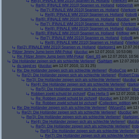
Re(5): [FINALE WM 2010] Spanien vs. Holland
(
Vierkorn
am 12.
Re(6): [FINALE WM 2010] Spanien vs. Holland
(
gibberish
am 
Re(7): [FINALE WM 2010] Spanien vs. Holland
(
Vierkorn
a
Re(8): [FINALE WM 2010] Spanien vs. Holland
(
robotti
a
Re(6): [FINALE WM 2010] Spanien vs. Holland
(
ducduc
am 12
Re(7): [FINALE WM 2010] Spanien vs. Holland
(
Vierkorn
a
Re(8): [FINALE WM 2010] Spanien vs. Holland
(
ducduc
Re(6): [FINALE WM 2010] Spanien vs. Holland
(
Hilfiger
am 12
Re(7): [FINALE WM 2010] Spanien vs. Holland
(
robotti
am 
Re(8): [FINALE WM 2010] Spanien vs. Holland
(
Vierko
Re(2): [FINALE WM 2010] Spanien vs. Holland
(
darksign1
am 12.07.201
Flitzer Jimmy Jump beim WM-Pokal
(
ducduc
am 12.07.2010, 10:53:08)
Re: Flitzer Jimmy Jump beim WM-Pokal
(
Geri_65
am 12.07.2010, 10:56
Die Holländer zeigen sich als schlechte Verlierer!
(
Sajhtam
am 12.07.2010,
du sagst es
(
ducduc
am 12.07.2010, 11:31:25)
Re: Die Holländer zeigen sich als schlechte Verlierer!
(
RoboCop
am 12.
Re(2): Die Holländer zeigen sich als schlechte Verlierer!
(
Robert Cra
Re(3): Die Holländer zeigen sich als schlechte Verlierer!
(
ducduc
a
Re(4): Die Holländer zeigen sich als schlechte Verlierer!
(
darks
Re(5): Die Holländer zeigen sich als schlechte Verlierer!
(
du
Robben zoekt schuld bij zichzelf
(
Das Hella-S
am 12.07.2010, 1
Re: Robben zoekt schuld bij zichzelf
(
ducduc
am 12.07.2010,
Re: Robben zoekt schuld bij zichzelf
(
Collectors_edition
am 1
Re: Die Holländer zeigen sich als schlechte Verlierer!
(
Wizard51
am 12.0
Re(2): Die Holländer zeigen sich als schlechte Verlierer!
(
ducduc
am 1
Re(3): Die Holländer zeigen sich als schlechte Verlierer!
(
darksign
Re(4): Die Holländer zeigen sich als schlechte Verlierer!
(
ducdu
Re(5): Die Holländer zeigen sich als schlechte Verlierer!
(
rob
Re(6): Die Holländer zeigen sich als schlechte Verlierer!
(
Re(7): Die Holländer zeigen sich als schlechte Verlierer