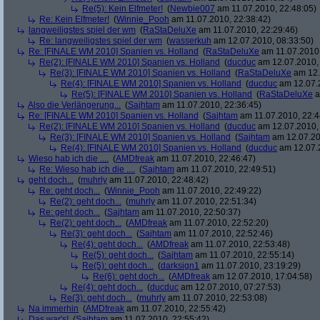
Re(5): Kein Elfmeter!
(
Newbie007
am 11.07.2010, 22:48:05)
Re: Kein Elfmeter!
(
Winnie_Pooh
am 11.07.2010, 22:38:42)
langweiligstes spiel der wm
(
RaStaDeluXe
am 11.07.2010, 22:29:46)
Re: langweiligstes spiel der wm
(
wasserkuh
am 12.07.2010, 08:33:50)
Re: [FINALE WM 2010] Spanien vs. Holland
(
RaStaDeluXe
am 11.07.2010,
Re(2): [FINALE WM 2010] Spanien vs. Holland
(
ducduc
am 12.07.2010, 
Re(3): [FINALE WM 2010] Spanien vs. Holland
(
RaStaDeluXe
am 12.
Re(4): [FINALE WM 2010] Spanien vs. Holland
(
ducduc
am 12.07.2
Re(5): [FINALE WM 2010] Spanien vs. Holland
(
RaStaDeluXe
a
Also die Verlängerung...
(
Sajhtam
am 11.07.2010, 22:36:45)
Re: [FINALE WM 2010] Spanien vs. Holland
(
Sajhtam
am 11.07.2010, 22:4
Re(2): [FINALE WM 2010] Spanien vs. Holland
(
ducduc
am 12.07.2010, 
Re(3): [FINALE WM 2010] Spanien vs. Holland
(
Sajhtam
am 12.07.20
Re(4): [FINALE WM 2010] Spanien vs. Holland
(
ducduc
am 12.07.2
Wieso hab ich die ....
(
AMDfreak
am 11.07.2010, 22:46:47)
Re: Wieso hab ich die ....
(
Sajhtam
am 11.07.2010, 22:49:51)
geht doch...
(
muhrly
am 11.07.2010, 22:48:42)
Re: geht doch...
(
Winnie_Pooh
am 11.07.2010, 22:49:22)
Re(2): geht doch...
(
muhrly
am 11.07.2010, 22:51:34)
Re: geht doch...
(
Sajhtam
am 11.07.2010, 22:50:37)
Re(2): geht doch...
(
AMDfreak
am 11.07.2010, 22:52:20)
Re(3): geht doch...
(
Sajhtam
am 11.07.2010, 22:52:46)
Re(4): geht doch...
(
AMDfreak
am 11.07.2010, 22:53:48)
Re(5): geht doch...
(
Sajhtam
am 11.07.2010, 22:55:14)
Re(5): geht doch...
(
darksign1
am 11.07.2010, 23:19:29)
Re(6): geht doch...
(
AMDfreak
am 12.07.2010, 17:04:58)
Re(4): geht doch...
(
ducduc
am 12.07.2010, 07:27:53)
Re(3): geht doch...
(
muhrly
am 11.07.2010, 22:53:08)
Na immerhin
(
AMDfreak
am 11.07.2010, 22:55:42)
Das war's!
(
Sajhtam
am 11.07.2010, 22:55:42)