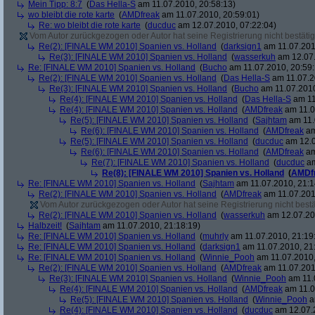
Mein Tipp: 8:7
(
Das Hella-S
am 11.07.2010, 20:58:13)
wo bleibt die rote karte
(
AMDfreak
am 11.07.2010, 20:59:01)
Re: wo bleibt die rote karte
(
ducduc
am 12.07.2010, 07:22:04)
Vom Autor zurückgezogen oder Autor hat seine Registrierung nicht bestätig
Re(2): [FINALE WM 2010] Spanien vs. Holland
(
darksign1
am 11.07.201
Re(3): [FINALE WM 2010] Spanien vs. Holland
(
wasserkuh
am 12.07.
Re: [FINALE WM 2010] Spanien vs. Holland
(
Bucho
am 11.07.2010, 20:59:
Re(2): [FINALE WM 2010] Spanien vs. Holland
(
Das Hella-S
am 11.07.2
Re(3): [FINALE WM 2010] Spanien vs. Holland
(
Bucho
am 11.07.2010
Re(4): [FINALE WM 2010] Spanien vs. Holland
(
Das Hella-S
am 11
Re(4): [FINALE WM 2010] Spanien vs. Holland
(
AMDfreak
am 11.0
Re(5): [FINALE WM 2010] Spanien vs. Holland
(
Sajhtam
am 11.
Re(6): [FINALE WM 2010] Spanien vs. Holland
(
AMDfreak
am
Re(5): [FINALE WM 2010] Spanien vs. Holland
(
ducduc
am 12.0
Re(6): [FINALE WM 2010] Spanien vs. Holland
(
AMDfreak
am
Re(7): [FINALE WM 2010] Spanien vs. Holland
(
ducduc
am
Re(8): [FINALE WM 2010] Spanien vs. Holland
(
AMDf
Re: [FINALE WM 2010] Spanien vs. Holland
(
Sajhtam
am 11.07.2010, 21:1
Re(2): [FINALE WM 2010] Spanien vs. Holland
(
AMDfreak
am 11.07.201
Vom Autor zurückgezogen oder Autor hat seine Registrierung nicht bestä
Re(2): [FINALE WM 2010] Spanien vs. Holland
(
wasserkuh
am 12.07.20
Halbzeit!
(
Sajhtam
am 11.07.2010, 21:18:19)
Re: [FINALE WM 2010] Spanien vs. Holland
(
muhrly
am 11.07.2010, 21:19
Re: [FINALE WM 2010] Spanien vs. Holland
(
darksign1
am 11.07.2010, 21
Re: [FINALE WM 2010] Spanien vs. Holland
(
Winnie_Pooh
am 11.07.2010,
Re(2): [FINALE WM 2010] Spanien vs. Holland
(
AMDfreak
am 11.07.201
Re(3): [FINALE WM 2010] Spanien vs. Holland
(
Winnie_Pooh
am 11.
Re(4): [FINALE WM 2010] Spanien vs. Holland
(
AMDfreak
am 11.0
Re(5): [FINALE WM 2010] Spanien vs. Holland
(
Winnie_Pooh
a
Re(4): [FINALE WM 2010] Spanien vs. Holland
(
ducduc
am 12.07.2