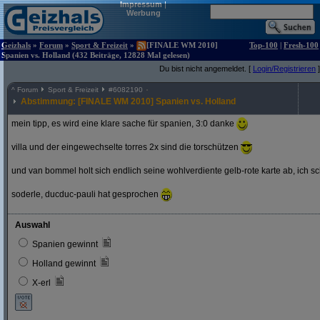
Impressum
|
Werbung
Geizhals
»
Forum
»
Sport & Freizeit
»
[FINALE WM 2010]
Top-100
|
Fresh-100
Spanien vs. Holland (432 Beiträge, 12828 Mal gelesen)
Du bist nicht angemeldet. [
Login/Registrieren
]
^
Forum
Sport & Freizeit
#
6082190
Abstimmung: [FINALE WM 2010] Spanien vs. Holland
mein tipp, es wird eine klare sache für spanien, 3:0 danke
villa und der eingewechselte torres 2x sind die torschützen
und van bommel holt sich endlich seine wohlverdiente gelb-rote karte ab, ich s
soderle, ducduc-pauli hat gesprochen
Auswahl
Spanien gewinnt
Holland gewinnt
X-erl