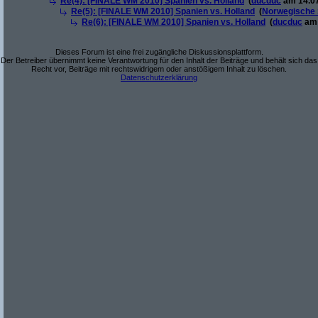
Re(4): [FINALE WM 2010] Spanien vs. Holland
(
ducduc
am 14.07
Re(5): [FINALE WM 2010] Spanien vs. Holland
(
Norwegische 
Re(6): [FINALE WM 2010] Spanien vs. Holland
(
ducduc
am 
Dieses Forum ist eine frei zugängliche Diskussionsplattform.
Der Betreiber übernimmt keine Verantwortung für den Inhalt der Beiträge und behält sich das
Recht vor, Beiträge mit rechtswidrigem oder anstößigem Inhalt zu löschen.
Datenschutzerklärung