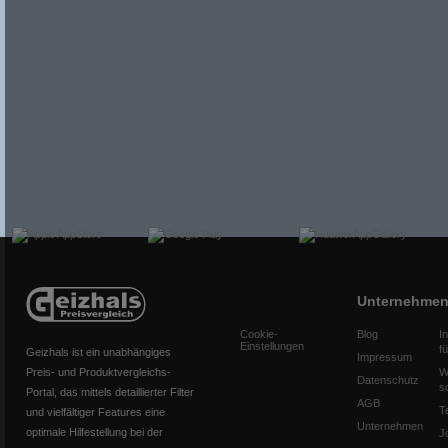
Unternehme
Cookie-
Blog
I
Einstellungen
f
Geizhals ist ein unabhängiges
Impressum
Preis- und Produktvergleichs-
W
Datenschutz
s
Portal, das mittels detaillierter Filter
AGB
T
und vielfältiger Features eine
Unternehmen
optimale Hilfestellung bei der
J