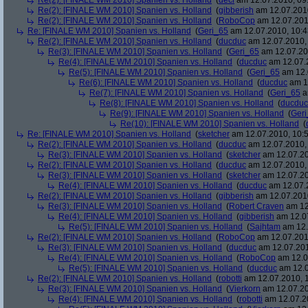
Re(2): [FINALE WM 2010] Spanien vs. Holland
(
deci
am 12.07.2010, 09
Re(2): [FINALE WM 2010] Spanien vs. Holland
(
gibberish
am 12.07.2010
Re(2): [FINALE WM 2010] Spanien vs. Holland
(
RoboCop
am 12.07.201
Re: [FINALE WM 2010] Spanien vs. Holland
(
Geri_65
am 12.07.2010, 10:4
Re(2): [FINALE WM 2010] Spanien vs. Holland
(
ducduc
am 12.07.2010, 
Re(3): [FINALE WM 2010] Spanien vs. Holland
(
Geri_65
am 12.07.20
Re(4): [FINALE WM 2010] Spanien vs. Holland
(
ducduc
am 12.07.2
Re(5): [FINALE WM 2010] Spanien vs. Holland
(
Geri_65
am 12.
Re(6): [FINALE WM 2010] Spanien vs. Holland
(
ducduc
am 12
Re(7): [FINALE WM 2010] Spanien vs. Holland
(
Geri_65
a
Re(8): [FINALE WM 2010] Spanien vs. Holland
(
ducduc
Re(9): [FINALE WM 2010] Spanien vs. Holland
(
Ger
Re(10): [FINALE WM 2010] Spanien vs. Holland
(
Re: [FINALE WM 2010] Spanien vs. Holland
(
sketcher
am 12.07.2010, 10:5
Re(2): [FINALE WM 2010] Spanien vs. Holland
(
ducduc
am 12.07.2010, 
Re(3): [FINALE WM 2010] Spanien vs. Holland
(
sketcher
am 12.07.20
Re(2): [FINALE WM 2010] Spanien vs. Holland
(
ducduc
am 12.07.2010, 
Re(3): [FINALE WM 2010] Spanien vs. Holland
(
sketcher
am 12.07.20
Re(4): [FINALE WM 2010] Spanien vs. Holland
(
ducduc
am 12.07.2
Re(2): [FINALE WM 2010] Spanien vs. Holland
(
gibberish
am 12.07.2010
Re(3): [FINALE WM 2010] Spanien vs. Holland
(
Robert Craven
am 12
Re(4): [FINALE WM 2010] Spanien vs. Holland
(
gibberish
am 12.07
Re(5): [FINALE WM 2010] Spanien vs. Holland
(
Sajhtam
am 12.
Re(2): [FINALE WM 2010] Spanien vs. Holland
(
RoboCop
am 12.07.2010
Re(3): [FINALE WM 2010] Spanien vs. Holland
(
ducduc
am 12.07.201
Re(4): [FINALE WM 2010] Spanien vs. Holland
(
RoboCop
am 12.0
Re(5): [FINALE WM 2010] Spanien vs. Holland
(
ducduc
am 12.0
Re(2): [FINALE WM 2010] Spanien vs. Holland
(
robotti
am 12.07.2010, 1
Re(3): [FINALE WM 2010] Spanien vs. Holland
(
Vierkorn
am 12.07.20
Re(4): [FINALE WM 2010] Spanien vs. Holland
(
robotti
am 12.07.20