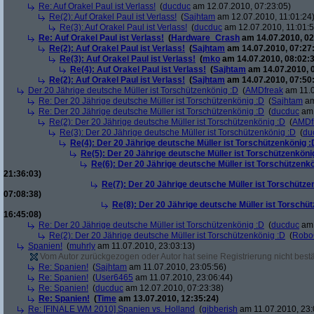
Re: Auf Orakel Paul ist Verlass!
(
ducduc
am 12.07.2010, 07:23:05)
Re(2): Auf Orakel Paul ist Verlass!
(
Sajhtam
am 12.07.2010, 11:01:24
Re(3): Auf Orakel Paul ist Verlass!
(
ducduc
am 12.07.2010, 11:01:5
Re: Auf Orakel Paul ist Verlass!
(
Hardware_Crash
am 14.07.2010, 02
Re(2): Auf Orakel Paul ist Verlass!
(
Sajhtam
am 14.07.2010, 07:27
Re(3): Auf Orakel Paul ist Verlass!
(
mko
am 14.07.2010, 08:02:3
Re(4): Auf Orakel Paul ist Verlass!
(
Sajhtam
am 14.07.2010, 
Re(2): Auf Orakel Paul ist Verlass!
(
Sajhtam
am 14.07.2010, 07:50
Der 20 Jährige deutsche Müller ist Torschützenkönig :D
(
AMDfreak
am 11.0
Re: Der 20 Jährige deutsche Müller ist Torschützenkönig :D
(
Sajhtam
am
Re: Der 20 Jährige deutsche Müller ist Torschützenkönig :D
(
ducduc
am 
Re(2): Der 20 Jährige deutsche Müller ist Torschützenkönig :D
(
AMDf
Re(3): Der 20 Jährige deutsche Müller ist Torschützenkönig :D
(
du
Re(4): Der 20 Jährige deutsche Müller ist Torschützenkönig :
Re(5): Der 20 Jährige deutsche Müller ist Torschützenköni
Re(6): Der 20 Jährige deutsche Müller ist Torschützenk
21:36:03)
Re(7): Der 20 Jährige deutsche Müller ist Torschütze
07:08:38)
Re(8): Der 20 Jährige deutsche Müller ist Torschü
16:45:08)
Re: Der 20 Jährige deutsche Müller ist Torschützenkönig :D
(
ducduc
am 
Re(2): Der 20 Jährige deutsche Müller ist Torschützenkönig :D
(
Robo
Spanien!
(
muhrly
am 11.07.2010, 23:03:13)
Vom Autor zurückgezogen oder Autor hat seine Registrierung nicht bestä
Re: Spanien!
(
Sajhtam
am 11.07.2010, 23:05:56)
Re: Spanien!
(
User6465
am 11.07.2010, 23:06:44)
Re: Spanien!
(
ducduc
am 12.07.2010, 07:23:38)
Re: Spanien!
(
Time
am 13.07.2010, 12:35:24)
Re: [FINALE WM 2010] Spanien vs. Holland
(
gibberish
am 11.07.2010, 23: