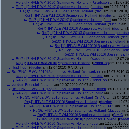
Re(2): [FINALE WM 2010] Spanien vs. Holland
(
Paradoxon
am 12.07.20
Re(2): [FINALE WM 2010] Spanien vs. Holland
(
ducduc
am 12.07.2010, 
Re(3): [FINALE WM 2010] Spanien vs. Holland
(
deci
am 12.07.2010, 
Re(4): [FINALE WM 2010] Spanien vs. Holland
(
ducduc
am 12.07.2
Re(5): [FINALE WM 2010] Spanien vs. Holland
(
deci
am 12.07.2
Re(6): [FINALE WM 2010] Spanien vs. Holland
(
ducduc
am 12
Re(7): [FINALE WM 2010] Spanien vs. Holland
(
deci
am 12
Re(8): [FINALE WM 2010] Spanien vs. Holland
(
ducduc
Re(9): [FINALE WM 2010] Spanien vs. Holland
(
deci
Re(10): [FINALE WM 2010] Spanien vs. Holland
(
Re(11): [FINALE WM 2010] Spanien vs. Hollan
Re(12): [FINALE WM 2010] Spanien vs. Holl
Re(13): [FINALE WM 2010] Spanien vs. H
Re(2): [FINALE WM 2010] Spanien vs. Holland
(
wasserkuh
am 12.07.20
Re(2): [FINALE WM 2010] Spanien vs. Holland
(
RoboCop
am 13.07.20
Hup! Hup!
(
ducduc
am 12.07.2010, 07:40:47)
Re: [FINALE WM 2010] Spanien vs. Holland
(
wasserkuh
am 12.07.2010, 0
Re(2): [FINALE WM 2010] Spanien vs. Holland
(
ducduc
am 12.07.2010, 
Re(2): [FINALE WM 2010] Spanien vs. Holland
(
RoboCop
am 12.07.201
vor dem Endspiel
(
ducduc
am 12.07.2010, 09:07:59)
Re: [FINALE WM 2010] Spanien vs. Holland
(
Robert Craven
am 12.07.2010
Re(2): [FINALE WM 2010] Spanien vs. Holland
(
ducduc
am 12.07.2010, 
Re(3): [FINALE WM 2010] Spanien vs. Holland
(
G.M.C
am 12.07.2010
Re(4): [FINALE WM 2010] Spanien vs. Holland
(
ducduc
am 12.07.2
Re(5): [FINALE WM 2010] Spanien vs. Holland
(
G.M.C
am 12.07
Re(6): [FINALE WM 2010] Spanien vs. Holland
(
ducduc
am 12
Re(7): [FINALE WM 2010] Spanien vs. Holland
(
G.M.C
am 
Re(8): [FINALE WM 2010] Spanien vs. Holland
(
robott
Re(2): [FINALE WM 2010] Spanien vs. Holland
(
deci
am 12.07.2010, 09
Re(2): [FINALE WM 2010] Spanien vs. Holland
(
gibberish
am 12.07.2010