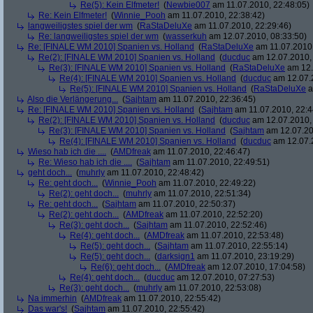
Re(5): Kein Elfmeter!
(
Newbie007
am 11.07.2010, 22:48:05)
Re: Kein Elfmeter!
(
Winnie_Pooh
am 11.07.2010, 22:38:42)
langweiligstes spiel der wm
(
RaStaDeluXe
am 11.07.2010, 22:29:46)
Re: langweiligstes spiel der wm
(
wasserkuh
am 12.07.2010, 08:33:50)
Re: [FINALE WM 2010] Spanien vs. Holland
(
RaStaDeluXe
am 11.07.2010,
Re(2): [FINALE WM 2010] Spanien vs. Holland
(
ducduc
am 12.07.2010, 
Re(3): [FINALE WM 2010] Spanien vs. Holland
(
RaStaDeluXe
am 12.
Re(4): [FINALE WM 2010] Spanien vs. Holland
(
ducduc
am 12.07.2
Re(5): [FINALE WM 2010] Spanien vs. Holland
(
RaStaDeluXe
a
Also die Verlängerung...
(
Sajhtam
am 11.07.2010, 22:36:45)
Re: [FINALE WM 2010] Spanien vs. Holland
(
Sajhtam
am 11.07.2010, 22:4
Re(2): [FINALE WM 2010] Spanien vs. Holland
(
ducduc
am 12.07.2010, 
Re(3): [FINALE WM 2010] Spanien vs. Holland
(
Sajhtam
am 12.07.20
Re(4): [FINALE WM 2010] Spanien vs. Holland
(
ducduc
am 12.07.2
Wieso hab ich die ....
(
AMDfreak
am 11.07.2010, 22:46:47)
Re: Wieso hab ich die ....
(
Sajhtam
am 11.07.2010, 22:49:51)
geht doch...
(
muhrly
am 11.07.2010, 22:48:42)
Re: geht doch...
(
Winnie_Pooh
am 11.07.2010, 22:49:22)
Re(2): geht doch...
(
muhrly
am 11.07.2010, 22:51:34)
Re: geht doch...
(
Sajhtam
am 11.07.2010, 22:50:37)
Re(2): geht doch...
(
AMDfreak
am 11.07.2010, 22:52:20)
Re(3): geht doch...
(
Sajhtam
am 11.07.2010, 22:52:46)
Re(4): geht doch...
(
AMDfreak
am 11.07.2010, 22:53:48)
Re(5): geht doch...
(
Sajhtam
am 11.07.2010, 22:55:14)
Re(5): geht doch...
(
darksign1
am 11.07.2010, 23:19:29)
Re(6): geht doch...
(
AMDfreak
am 12.07.2010, 17:04:58)
Re(4): geht doch...
(
ducduc
am 12.07.2010, 07:27:53)
Re(3): geht doch...
(
muhrly
am 11.07.2010, 22:53:08)
Na immerhin
(
AMDfreak
am 11.07.2010, 22:55:42)
Das war's!
(
Sajhtam
am 11.07.2010, 22:55:42)