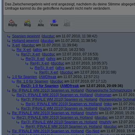
Das Zwischenergebnis wird erst angezeigt, nachdem du deine Stimme abgegebe
Umfrage kannst du die getroffene Auswahl nicht mehr verändern.
Spanien gewinnt
(
ducduc
am 11.07.2010, 11:38:42)
Holland gewinnt
(
ducduc
am 11.07.2010, 11:38:54)
X-erl
(
ducduc
am 11.07.2010, 11:39:04)
Re: X-erl
(
athis
am 11.07.2010, 16:22:50)
Re(2): X-erl
(
ducduc
am 12.07.2010, 07:16:53)
Re(3): X-erl
(
athis
am 12.07.2010, 10:02:38)
Re(4): X-erl
(
ducduc
am 12.07.2010, 10:05:37)
Re(5): X-erl
(
athis
am 12.07.2010, 10:17:13)
Re(6): X-erl
(
ducduc
am 12.07.2010, 10:31:08)
1:0 für Spanien
(
AMDfreak
am 11.07.2010, 12:57:21)
Re: 1:0 für Spanien
(
ducduc
am 12.07.2010, 07:17:12)
Re(2): 1:0 für Spanien
(
AMDfreak
am 12.07.2010, 20:09:36)
Re: [FINALE WM 2010] Spanien vs. Holland
(
Norwegische Schmalzkatze
a
Re(2): [FINALE WM 2010] Spanien vs. Holland
(
Astroman
am 11.07.2010
Re(3): [FINALE WM 2010] Spanien vs. Holland
(
Norwegische Schmal
Re(4): [FINALE WM 2010] Spanien vs. Holland
(
mko
am 11.07.2010
Re(3): [FINALE WM 2010] Spanien vs. Holland
(
muhrly
am 11.07.2010
Re: [FINALE WM 2010] Spanien vs. Holland
(
muhrly
am 11.07.2010, 15:25
Re(2): [FINALE WM 2010] Spanien vs. Holland
(
ducduc
am 12.07.2010, 
Re(3): [FINALE WM 2010] Spanien vs. Holland
(
muhrly
am 12.07.2010
Re(4): [FINALE WM 2010] Spanien vs. Holland
(
ducduc
am 12.07.2
Re: [FINALE WM 2010] Spanien vs. Holland
(
So-Ned
am 11.07.2010, 15:4