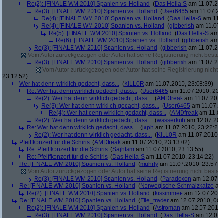
Re(2): [FINALE WM 2010] Spanien vs. Holland
(
Das Hella-S
am 11.07.2
Re(3): [FINALE WM 2010] Spanien vs. Holland
(
User6465
am 11.07.2
Re(4): [FINALE WM 2010] Spanien vs. Holland
(
Das Hella-S
am 11
Re(4): [FINALE WM 2010] Spanien vs. Holland
(
gibberish
am 11.07
Re(5): [FINALE WM 2010] Spanien vs. Holland
(
Das Hella-S
am 
Re(6): [FINALE WM 2010] Spanien vs. Holland
(
gibberish
am 
Re(3): [FINALE WM 2010] Spanien vs. Holland
(
gibberish
am 11.07.2
Vom Autor zurückgezogen oder Autor hat seine Registrierung nicht bestä
Re(3): [FINALE WM 2010] Spanien vs. Holland
(
gibberish
am 11.07.2
Vom Autor zurückgezogen oder Autor hat seine Registrierung nicht 
23:12:52)
Wer hat denn wirklich gedacht, dass...
(
KiLL0R
am 11.07.2010, 23:08:39)
Re: Wer hat denn wirklich gedacht, dass...
(
User6465
am 11.07.2010, 23
Re(2): Wer hat denn wirklich gedacht, dass...
(
AMDfreak
am 11.07.201
Re(3): Wer hat denn wirklich gedacht, dass...
(
User6465
am 11.07.
Re(4): Wer hat denn wirklich gedacht, dass...
(
AMDfreak
am 11.0
Re(2): Wer hat denn wirklich gedacht, dass...
(
wasserkuh
am 12.07.20
Re: Wer hat denn wirklich gedacht, dass...
(
japh
am 11.07.2010, 23:22:2
Re(2): Wer hat denn wirklich gedacht, dass...
(
KiLL0R
am 11.07.2010,
Pfeiffkonzert für die Schiris
(
AMDfreak
am 11.07.2010, 23:13:02)
Re: Pfeiffkonzert für die Schiris
(
Sajhtam
am 11.07.2010, 23:13:55)
Re: Pfeiffkonzert für die Schiris
(
Das Hella-S
am 11.07.2010, 23:14:22)
Re: [FINALE WM 2010] Spanien vs. Holland
(
muhrly
am 11.07.2010, 23:57
Vom Autor zurückgezogen oder Autor hat seine Registrierung nicht bestä
Re(3): [FINALE WM 2010] Spanien vs. Holland
(
Paradoxon
am 12.07.
Re: [FINALE WM 2010] Spanien vs. Holland
(
Norwegische Schmalzkatze
a
Re(2): [FINALE WM 2010] Spanien vs. Holland
(
kissimmee
am 12.07.201
Re: [FINALE WM 2010] Spanien vs. Holland
(
File_trader
am 12.07.2010, 0
Re(2): [FINALE WM 2010] Spanien vs. Holland
(
Astroman
am 12.07.2010
Re(3): [FINALE WM 2010] Spanien vs. Holland
(
Das Hella-S
am 12.07