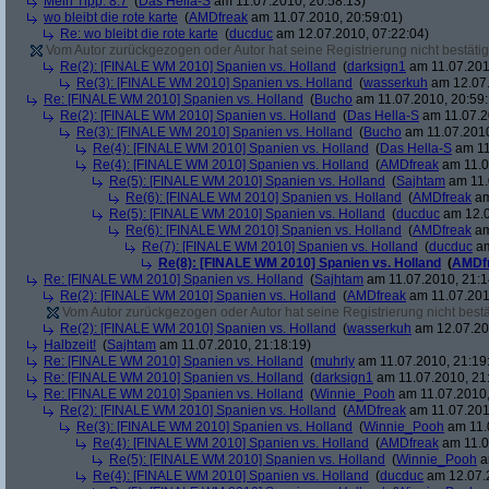
Mein Tipp: 8:7
(
Das Hella-S
am 11.07.2010, 20:58:13)
wo bleibt die rote karte
(
AMDfreak
am 11.07.2010, 20:59:01)
Re: wo bleibt die rote karte
(
ducduc
am 12.07.2010, 07:22:04)
Vom Autor zurückgezogen oder Autor hat seine Registrierung nicht bestätig
Re(2): [FINALE WM 2010] Spanien vs. Holland
(
darksign1
am 11.07.201
Re(3): [FINALE WM 2010] Spanien vs. Holland
(
wasserkuh
am 12.07.
Re: [FINALE WM 2010] Spanien vs. Holland
(
Bucho
am 11.07.2010, 20:59:
Re(2): [FINALE WM 2010] Spanien vs. Holland
(
Das Hella-S
am 11.07.2
Re(3): [FINALE WM 2010] Spanien vs. Holland
(
Bucho
am 11.07.2010
Re(4): [FINALE WM 2010] Spanien vs. Holland
(
Das Hella-S
am 11
Re(4): [FINALE WM 2010] Spanien vs. Holland
(
AMDfreak
am 11.0
Re(5): [FINALE WM 2010] Spanien vs. Holland
(
Sajhtam
am 11.
Re(6): [FINALE WM 2010] Spanien vs. Holland
(
AMDfreak
am
Re(5): [FINALE WM 2010] Spanien vs. Holland
(
ducduc
am 12.0
Re(6): [FINALE WM 2010] Spanien vs. Holland
(
AMDfreak
am
Re(7): [FINALE WM 2010] Spanien vs. Holland
(
ducduc
am
Re(8): [FINALE WM 2010] Spanien vs. Holland
(
AMDf
Re: [FINALE WM 2010] Spanien vs. Holland
(
Sajhtam
am 11.07.2010, 21:1
Re(2): [FINALE WM 2010] Spanien vs. Holland
(
AMDfreak
am 11.07.201
Vom Autor zurückgezogen oder Autor hat seine Registrierung nicht bestä
Re(2): [FINALE WM 2010] Spanien vs. Holland
(
wasserkuh
am 12.07.20
Halbzeit!
(
Sajhtam
am 11.07.2010, 21:18:19)
Re: [FINALE WM 2010] Spanien vs. Holland
(
muhrly
am 11.07.2010, 21:19
Re: [FINALE WM 2010] Spanien vs. Holland
(
darksign1
am 11.07.2010, 21
Re: [FINALE WM 2010] Spanien vs. Holland
(
Winnie_Pooh
am 11.07.2010,
Re(2): [FINALE WM 2010] Spanien vs. Holland
(
AMDfreak
am 11.07.201
Re(3): [FINALE WM 2010] Spanien vs. Holland
(
Winnie_Pooh
am 11.
Re(4): [FINALE WM 2010] Spanien vs. Holland
(
AMDfreak
am 11.0
Re(5): [FINALE WM 2010] Spanien vs. Holland
(
Winnie_Pooh
a
Re(4): [FINALE WM 2010] Spanien vs. Holland
(
ducduc
am 12.07.2