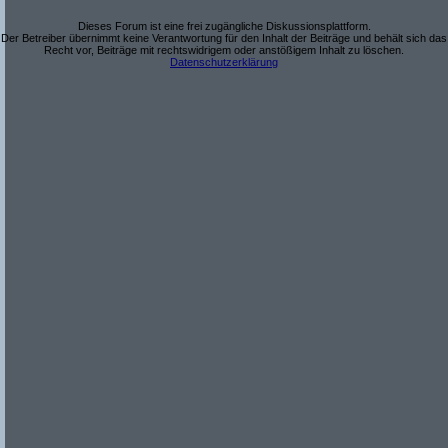
Dieses Forum ist eine frei zugängliche Diskussionsplattform.
Der Betreiber übernimmt keine Verantwortung für den Inhalt der Beiträge und behält sich das
Recht vor, Beiträge mit rechtswidrigem oder anstößigem Inhalt zu löschen.
Datenschutzerklärung