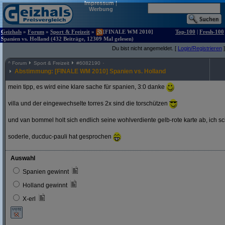
Impressum
|
Werbung
Geizhals
»
Forum
»
Sport & Freizeit
»
[FINALE WM 2010]
Top-100
|
Fresh-100
Spanien vs. Holland (432 Beiträge, 12309 Mal gelesen)
Du bist nicht angemeldet. [
Login/Registrieren
]
^
Forum
Sport & Freizeit
#
6082190
Abstimmung: [FINALE WM 2010] Spanien vs. Holland
mein tipp, es wird eine klare sache für spanien, 3:0 danke
villa und der eingewechselte torres 2x sind die torschützen
und van bommel holt sich endlich seine wohlverdiente gelb-rote karte ab, ich s
soderle, ducduc-pauli hat gesprochen
Auswahl
Spanien gewinnt
Holland gewinnt
X-erl