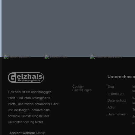
Unternehme
Cookie-
Blog
I
Einstellungen
f
Geizhals ist ein unabhängiges
Impressum
Preis- und Produktvergleichs-
W
Datenschutz
s
Portal, das mittels detaillierter Filter
AGB
T
und vielfältiger Features eine
Unternehmen
optimale Hilfestellung bei der
J
Kaufentscheidung bietet.
P
Ansicht wählen:
Mobile