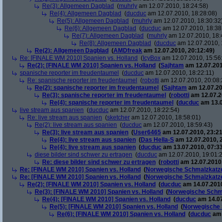
Re(3): Allgemeen Dagblad
(
muhrly
am 12.07.2010, 18:24:58)
Re(4): Allgemeen Dagblad
(
ducduc
am 12.07.2010, 18:28:08)
Re(5): Allgemeen Dagblad
(
muhrly
am 12.07.2010, 18:30:32
Re(6): Allgemeen Dagblad
(
ducduc
am 12.07.2010, 18:38
Re(7): Allgemeen Dagblad
(
muhrly
am 12.07.2010, 18:
Re(8): Allgemeen Dagblad
(
ducduc
am 12.07.2010, 
Re(2): Allgemeen Dagblad
(
AMDfreak
am 12.07.2010, 20:12:49)
Re: [FINALE WM 2010] Spanien vs. Holland
(
IcyBox
am 12.07.2010, 15:56
Re(2): [FINALE WM 2010] Spanien vs. Holland
(
Sajhtam
am 12.07.201
spanische reporter im freudentaumel
(
ducduc
am 12.07.2010, 18:22:11)
Re: spanische reporter im freudentaumel
(
robotti
am 12.07.2010, 20:08:
Re(2): spanische reporter im freudentaumel
(
Sajhtam
am 12.07.20
Re(3): spanische reporter im freudentaumel
(
robotti
am 12.07.2
Re(4): spanische reporter im freudentaumel
(
ducduc
am 13.0
live stream aus spanien
(
ducduc
am 12.07.2010, 18:22:54)
Re: live stream aus spanien
(
sketcher
am 12.07.2010, 18:58:01)
Re(2): live stream aus spanien
(
ducduc
am 12.07.2010, 18:59:43)
Re(3): live stream aus spanien
(
User6465
am 12.07.2010, 23:21
Re(4): live stream aus spanien
(
Das Hella-S
am 12.07.2010, 
Re(4): live stream aus spanien
(
ducduc
am 13.07.2010, 07:33
diese bilder sind schwer zu ertragen
(
ducduc
am 12.07.2010, 19:01:
Re: diese bilder sind schwer zu ertragen
(
robotti
am 12.07.2010,
Re: [FINALE WM 2010] Spanien vs. Holland
(
Norwegische Schmalzkatz
Re: [FINALE WM 2010] Spanien vs. Holland
(
Norwegische Schmalzkatz
Re(2): [FINALE WM 2010] Spanien vs. Holland
(
ducduc
am 14.07.2010
Re(3): [FINALE WM 2010] Spanien vs. Holland
(
Norwegische Schm
Re(4): [FINALE WM 2010] Spanien vs. Holland
(
ducduc
am 14.07
Re(5): [FINALE WM 2010] Spanien vs. Holland
(
Norwegische 
Re(6): [FINALE WM 2010] Spanien vs. Holland
(
ducduc
am 