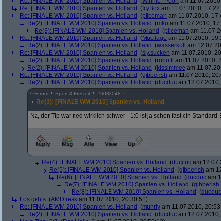
Re: [FINALE WM 2010] Spanien vs. Holland
(
Winnie_Pooh
am 11.07.2010,
Re: [FINALE WM 2010] Spanien vs. Holland
(
IcyBox
am 11.07.2010, 17:22
Re: [FINALE WM 2010] Spanien vs. Holland
(
piiceman
am 11.07.2010, 17:
Re(2): [FINALE WM 2010] Spanien vs. Holland
(
mko
am 11.07.2010, 17:
Re(3): [FINALE WM 2010] Spanien vs. Holland
(
piiceman
am 11.07.2
Re: [FINALE WM 2010] Spanien vs. Holland
(
Mucilago
am 11.07.2010, 19:
Re(2): [FINALE WM 2010] Spanien vs. Holland
(
wasserkuh
am 12.07.20
Re: [FINALE WM 2010] Spanien vs. Holland
(
sly.sucken
am 11.07.2010, 20
Re(2): [FINALE WM 2010] Spanien vs. Holland
(
robotti
am 11.07.2010, 2
Re(2): [FINALE WM 2010] Spanien vs. Holland
(
kissimmee
am 11.07.201
Re: [FINALE WM 2010] Spanien vs. Holland
(
gibberish
am 11.07.2010, 20:
Re(2): [FINALE WM 2010] Spanien vs. Holland
(
ducduc
am 12.07.2010, 
^
Forum
Sport & Freizeit
#
6083048
Re(3): [FINALE WM 2010] Spanien vs. Holland
Na, der Tip war ned wirklich schwer - 1:0 ist ja schon fast ein Standard
Re(4): [FINALE WM 2010] Spanien vs. Holland
(
ducduc
am 12.07.2
Re(5): [FINALE WM 2010] Spanien vs. Holland
(
gibberish
am 12
Re(6): [FINALE WM 2010] Spanien vs. Holland
(
ducduc
am 12
Re(7): [FINALE WM 2010] Spanien vs. Holland
(
gibberish
Re(8): [FINALE WM 2010] Spanien vs. Holland
(
ducduc
Los gehts
(
AMDfreak
am 11.07.2010, 20:30:51)
Re: [FINALE WM 2010] Spanien vs. Holland
(
muhrly
am 11.07.2010, 20:53
Re(2): [FINALE WM 2010] Spanien vs. Holland
(
ducduc
am 12.07.2010, 