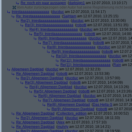
Re: noch ein paar aussagen
(
darksign1
am 12.07.2010, 13:10:17)
Vom Autor zurückgezogen oder Autor hat seine Registrierung nicht bestä
Iniestaaaaaaaaaaaaaa
(
ducduc
am 12.07.2010, 11:54:17)
Re: Iniestaaaaaaaaaaaaaa
(
Sajhtam
am 12.07.2010, 13:25:15)
Re(2): Iniestaaaaaaaaaaaaaa
(
ducduc
am 12.07.2010, 13:30:06)
Re(3): Iniestaaaaaaaaaaaaaa
(
robotti
am 12.07.2010, 13:51:35)
Re(4): Iniestaaaaaaaaaaaaaa
(
ducduc
am 12.07.2010, 13:56:3
Re(5): Iniestaaaaaaaaaaaaaa
(
robotti
am 12.07.2010, 14:00
Re(6): Iniestaaaaaaaaaaaaaa
(
ducduc
am 12.07.2010, 14
Re(7): Iniestaaaaaaaaaaaaaa
(
robotti
am 12.07.2010, 
Re(8): Iniestaaaaaaaaaaaaaa
(
ducduc
am 12.07.201
Re(9): Iniestaaaaaaaaaaaaaa
(
robotti
am 12.07.2
Re(10): Iniestaaaaaaaaaaaaaa
(
ducduc
am 12.
Re(11): Iniestaaaaaaaaaaaaaa
(
robotti
am 1
Re(11): Iniestaaaaaaaaaaaaaa
(
Rain
am 12.
Allgemeen Dagblad
(
ducduc
am 12.07.2010, 12:32:23)
Re: Allgemeen Dagblad
(
robotti
am 12.07.2010, 13:53:38)
Re(2): Allgemeen Dagblad
(
ducduc
am 12.07.2010, 13:57:00)
Re(3): Allgemeen Dagblad
(
robotti
am 12.07.2010, 14:04:09)
Re(4): Allgemeen Dagblad
(
ducduc
am 12.07.2010, 14:13:26)
Re(5): Allgemeen Dagblad
(
robotti
am 12.07.2010, 14:23:26)
Re(6): Allgemeen Dagblad
(
ducduc
am 12.07.2010, 14:25
Re(7): Allgemeen Dagblad
(
robotti
am 12.07.2010, 14:3
Re(8): Allgemeen Dagblad
(
Das Hella-S
am 12.07.20
Re(9): Allgemeen Dagblad
(
robotti
am 12.07.2010,
Re: Allgemeen Dagblad
(
Collectors_edition
am 12.07.2010, 16:00:52)
Re(2): Allgemeen Dagblad
(
ducduc
am 12.07.2010, 18:11:33)
Re: Allgemeen Dagblad
(
Alex
am 12.07.2010, 17:57:10)
Re: Allgemeen Dagblad
(
muhrly
am 12.07.2010, 18:14:21)
Re(2): Allgemeen Dagblad
(
ducduc
am 12.07.2010, 18:19:59)