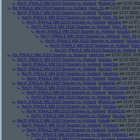
Re(2): [FINALE WM 2010] Spanien vs. Holland
(
RoboCop
am 12.07.201
Re: [FINALE WM 2010] Spanien vs. Holland
(
Geri_65
am 12.07.2010, 10:4
Re(2): [FINALE WM 2010] Spanien vs. Holland
(
ducduc
am 12.07.2010, 
Re(3): [FINALE WM 2010] Spanien vs. Holland
(
Geri_65
am 12.07.20
Re(4): [FINALE WM 2010] Spanien vs. Holland
(
ducduc
am 12.07.2
Re(5): [FINALE WM 2010] Spanien vs. Holland
(
Geri_65
am 12.
Re(6): [FINALE WM 2010] Spanien vs. Holland
(
ducduc
am 12
Re(7): [FINALE WM 2010] Spanien vs. Holland
(
Geri_65
a
Re(8): [FINALE WM 2010] Spanien vs. Holland
(
ducduc
Re(9): [FINALE WM 2010] Spanien vs. Holland
(
Ger
Re(10): [FINALE WM 2010] Spanien vs. Holland
(
Re: [FINALE WM 2010] Spanien vs. Holland
(
sketcher
am 12.07.2010, 10:5
Re(2): [FINALE WM 2010] Spanien vs. Holland
(
ducduc
am 12.07.2010, 
Re(3): [FINALE WM 2010] Spanien vs. Holland
(
sketcher
am 12.07.20
Re(2): [FINALE WM 2010] Spanien vs. Holland
(
ducduc
am 12.07.2010, 
Re(3): [FINALE WM 2010] Spanien vs. Holland
(
sketcher
am 12.07.20
Re(4): [FINALE WM 2010] Spanien vs. Holland
(
ducduc
am 12.07.2
Re(2): [FINALE WM 2010] Spanien vs. Holland
(
gibberish
am 12.07.2010
Re(3): [FINALE WM 2010] Spanien vs. Holland
(
Robert Craven
am 12
Re(4): [FINALE WM 2010] Spanien vs. Holland
(
gibberish
am 12.07
Re(5): [FINALE WM 2010] Spanien vs. Holland
(
Sajhtam
am 12.
Re(2): [FINALE WM 2010] Spanien vs. Holland
(
RoboCop
am 12.07.2010
Re(3): [FINALE WM 2010] Spanien vs. Holland
(
ducduc
am 12.07.201
Re(4): [FINALE WM 2010] Spanien vs. Holland
(
RoboCop
am 12.0
Re(5): [FINALE WM 2010] Spanien vs. Holland
(
ducduc
am 12.0
Re(2): [FINALE WM 2010] Spanien vs. Holland
(
robotti
am 12.07.2010, 1
Re(3): [FINALE WM 2010] Spanien vs. Holland
(
Vierkorn
am 12.07.20
Re(4): [FINALE WM 2010] Spanien vs. Holland
(
robotti
am 12.07.20
Re(5): [FINALE WM 2010] Spanien vs. Holland
(
Vierkorn
am 12.
Re(6): [FINALE WM 2010] Spanien vs. Holland
(
gibberish
am 