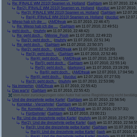
Re: [FINALE WM 2010] Spanien vs. Holland
(
Sajhtam
am 11.07.2010, 22:4
Re(2): [FINALE WM 2010] Spanien vs. Holland
(
ducduc
am 12.07.2010, 
Re(3): [FINALE WM 2010] Spanien vs. Holland
(
Sajhtam
am 12.07.20
Re(4): [FINALE WM 2010] Spanien vs. Holland
(
ducduc
am 12.07.2
Wieso hab ich die ....
(
AMDfreak
am 11.07.2010, 22:46:47)
Re: Wieso hab ich die ....
(
Sajhtam
am 11.07.2010, 22:49:51)
geht doch...
(
muhrly
am 11.07.2010, 22:48:42)
Re: geht doch...
(
Winnie_Pooh
am 11.07.2010, 22:49:22)
Re(2): geht doch...
(
muhrly
am 11.07.2010, 22:51:34)
Re: geht doch...
(
Sajhtam
am 11.07.2010, 22:50:37)
Re(2): geht doch...
(
AMDfreak
am 11.07.2010, 22:52:20)
Re(3): geht doch...
(
Sajhtam
am 11.07.2010, 22:52:46)
Re(4): geht doch...
(
AMDfreak
am 11.07.2010, 22:53:48)
Re(5): geht doch...
(
Sajhtam
am 11.07.2010, 22:55:14)
Re(5): geht doch...
(
darksign1
am 11.07.2010, 23:19:29)
Re(6): geht doch...
(
AMDfreak
am 12.07.2010, 17:04:58)
Re(4): geht doch...
(
ducduc
am 12.07.2010, 07:27:53)
Re(3): geht doch...
(
muhrly
am 11.07.2010, 22:53:08)
Na immerhin
(
AMDfreak
am 11.07.2010, 22:55:42)
Das war's!
(
Sajhtam
am 11.07.2010, 22:55:42)
Vom Autor zurückgezogen oder Autor hat seine Registrierung nicht bestätig
Und die dreizehnte gelbe Karte!
(
Sajhtam
am 11.07.2010, 22:56:54)
Korrektur - Vierzehnte!
(
Sajhtam
am 11.07.2010, 22:57:20)
Re: Korrektur - Vierzehnte!
(
AMDfreak
am 11.07.2010, 22:57:31)
Fünfzehnte!
(
Sajhtam
am 11.07.2010, 23:00:21)
Re: Und die dreizehnte gelbe Karte!
(
muhrly
am 11.07.2010, 22:57:39)
Re(2): Und die dreizehnte gelbe Karte!
(
japh
am 11.07.2010, 22:58:5
Re(3): Und die dreizehnte gelbe Karte!
(
Sajhtam
am 11.07.2010, 2
Re(4): Und die dreizehnte gelbe Karte!
(
japh
am 11.07.2010, 23
Re(4): Und die dreizehnte gelbe Karte!
(
muhrly
am 11.07.2010, 