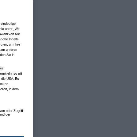
eindeutige
ie unter „Wir
wahl von Alle
anche Inhalte
rufen, um Ihre
n am unteren
den Sie in
nes
tteln, so gilt
n die USA. Es
wecken
ellen, in dem
von oder Zugriff
und der