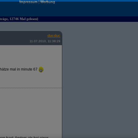
Impressum
|
Werbung
räge, 12746 Mal gelesen)
ducduc
11.07.2010, 11:38:29
chätze mal in minute 67