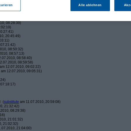
:38)
42:05)
gurieren
Alle ablehnen
Akz
45:00)
010, 17:50:38)
16:01)
10, 08:28:39)
:02:10)
0:27:41)
0, 20:45:49)
03:11)
07:21:42)
010, 08:50:32)
010, 08:57:13)
.07.2010, 08:58:40)
.07.2010, 08:59:58)
am 12.07.2010, 09:02:22)
am 12.07.2010, 09:05:31)
:24)
07:18:17)
t
(
substitute
am 11.07.2010, 20:59:08)
0, 21:32:42)
2010, 08:29:38)
16)
010, 21:01:32)
, 21:02:32)
.07.2010, 21:04:00)