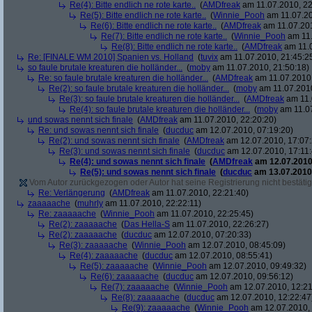
Re(4): Bitte endlich ne rote karte..
(
AMDfreak
am 11.07.2010, 22
Re(5): Bitte endlich ne rote karte..
(
Winnie_Pooh
am 11.07.20
Re(6): Bitte endlich ne rote karte..
(
AMDfreak
am 11.07.201
Re(7): Bitte endlich ne rote karte..
(
Winnie_Pooh
am 11.
Re(8): Bitte endlich ne rote karte..
(
AMDfreak
am 11.0
Re: [FINALE WM 2010] Spanien vs. Holland
(
tuvix
am 11.07.2010, 21:45:2
so faule brutale kreaturen die holländer...
(
moby
am 11.07.2010, 21:50:18)
Re: so faule brutale kreaturen die holländer...
(
AMDfreak
am 11.07.2010,
Re(2): so faule brutale kreaturen die holländer...
(
moby
am 11.07.2010
Re(3): so faule brutale kreaturen die holländer...
(
AMDfreak
am 11.
Re(4): so faule brutale kreaturen die holländer...
(
moby
am 11.07
und sowas nennt sich finale
(
AMDfreak
am 11.07.2010, 22:20:20)
Re: und sowas nennt sich finale
(
ducduc
am 12.07.2010, 07:19:20)
Re(2): und sowas nennt sich finale
(
AMDfreak
am 12.07.2010, 17:07:
Re(3): und sowas nennt sich finale
(
ducduc
am 12.07.2010, 17:11:
Re(4): und sowas nennt sich finale
(
AMDfreak
am 12.07.2010,
Re(5): und sowas nennt sich finale
(
ducduc
am 13.07.2010,
Vom Autor zurückgezogen oder Autor hat seine Registrierung nicht bestätig
Re: Verlängerung
(
AMDfreak
am 11.07.2010, 22:21:40)
zaaaaache
(
muhrly
am 11.07.2010, 22:22:11)
Re: zaaaaache
(
Winnie_Pooh
am 11.07.2010, 22:25:45)
Re(2): zaaaaache
(
Das Hella-S
am 11.07.2010, 22:26:27)
Re(2): zaaaaache
(
ducduc
am 12.07.2010, 07:20:33)
Re(3): zaaaaache
(
Winnie_Pooh
am 12.07.2010, 08:45:09)
Re(4): zaaaaache
(
ducduc
am 12.07.2010, 08:55:41)
Re(5): zaaaaache
(
Winnie_Pooh
am 12.07.2010, 09:49:32)
Re(6): zaaaaache
(
ducduc
am 12.07.2010, 09:56:12)
Re(7): zaaaaache
(
Winnie_Pooh
am 12.07.2010, 12:21
Re(8): zaaaaache
(
ducduc
am 12.07.2010, 12:22:47
Re(9): zaaaaache
(
Winnie_Pooh
am 12.07.2010, 