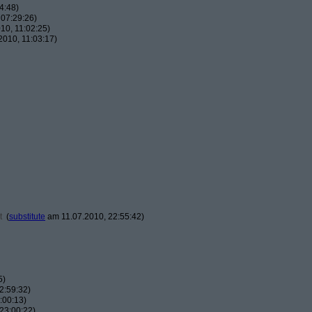
4:48)
07:29:26)
10, 11:02:25)
010, 11:03:17)
t
(
substitute
am 11.07.2010, 22:55:42)
5)
2:59:32)
:00:13)
23:00:22)