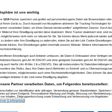
n hast. Anders als bei einer
atsphäre ist uns wichtig
ere
1019
-Partner speichern und greifen auf personenbezogene Daten wie Browserdaten oder 
f Ihrem Gerät zu. Durch Auswahl von Akzeptieren aktivieren Sie Tracking-Technologien für d
artner verarbeiten Daten, um Ihnen Dienste bereitzustellen“ aufgeführten Zwecke. Durch Aus
 Widerruf Ihrer Einwilligung werden diese deaktiviert. Wenn Tracker deaktiviert sind, sind m
 möglicherweise nicht mehr so relevant für Sie. Sie können dieses Menü jederzeit wieder auf
 zu ändern oder Ihre Einwilligung zu widerrufen, indem Sie auf den Link Cookie-Einstellunge
eite klicken. Ihre Einstellungen gelten innerhalb unseres Website. Weitere Informationen fin
nschutzerklärung.
etroffenen Einstellungen auch Anbieter umfassen, die Daten in Drittstaaten ohne Vorliegen ei
itsbeschlusses gem Art 45 DSGVO und ohne geeignete Garantien gem Art 46 DSGVO übermi
gung auch hierfür (Art 49 Abs 1 lit a DSGVO). Dies gilt insbesondere für Datenübermittlungen i
esondere das Risiko, dass Ihre Daten durch Behörden zu Kontroll- und zu Überwachungsz
m 11.07.2010, 13:52:15)
werden können, möglicherweise auch ohne Rechtsbehelfsmöglichkeiten. Dies können Sie abst
, 14:49:37)
eweiligen Anbieter in der Liste keine Einwilligung abgeben.
zkatze
am 11.07.2010, 15:13:28)
, 16:27:29)
nsere Partner verarbeiten Daten, um Folgendes bereitzustellen:
, 19:30:59)
:31)
enschaften zur Identifikation aktiv abfragen. Verwendung genauer Standortdaten. Speichern 
ionen auf einem Endgerät. Personalisierte Werbung und Inhalte, Messung von Werbeleistung 
07:32:35)
von Inhalten, Zielgruppenforschung sowie Entwicklung und Verbesserung von Angeboten.
, 07:40:59)
rtner (Lieferanten)
010, 07:45:13)
6:14)
 16:56:17)