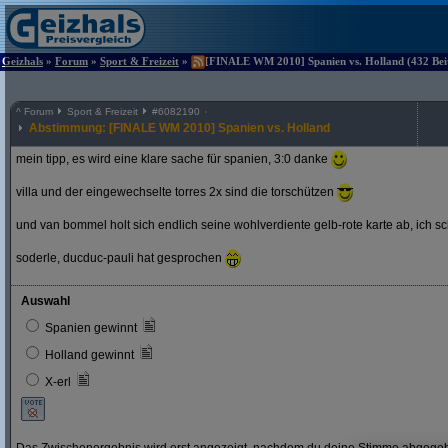
Geizhals
»
Forum
»
Sport & Freizeit
»
[FINALE WM 2010] Spanien vs. Holland (432 Beit
^
Forum
Sport & Freizeit
#
6082190
Abstimmung: [FINALE WM 2010] Spanien vs. Holland
mein tipp, es wird eine klare sache für spanien, 3:0 danke
villa und der eingewechselte torres 2x sind die torschützen
und van bommel holt sich endlich seine wohlverdiente gelb-rote karte ab, ich s
soderle, ducduc-pauli hat gesprochen
Auswahl
Spanien gewinnt
Holland gewinnt
X-erl