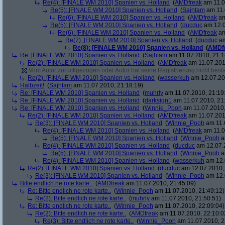
Re(4): [FINALE WM 2010] Spanien vs. Holland
(
AMDfreak
am 11.0
Re(5): [FINALE WM 2010] Spanien vs. Holland
(
Sajhtam
am 11.
Re(6): [FINALE WM 2010] Spanien vs. Holland
(
AMDfreak
am
Re(5): [FINALE WM 2010] Spanien vs. Holland
(
ducduc
am 12.0
Re(6): [FINALE WM 2010] Spanien vs. Holland
(
AMDfreak
am
Re(7): [FINALE WM 2010] Spanien vs. Holland
(
ducduc
am
Re(8): [FINALE WM 2010] Spanien vs. Holland
(
AMDf
Re: [FINALE WM 2010] Spanien vs. Holland
(
Sajhtam
am 11.07.2010, 21:1
Re(2): [FINALE WM 2010] Spanien vs. Holland
(
AMDfreak
am 11.07.201
Vom Autor zurückgezogen oder Autor hat seine Registrierung nicht bestä
Re(2): [FINALE WM 2010] Spanien vs. Holland
(
wasserkuh
am 12.07.20
Halbzeit!
(
Sajhtam
am 11.07.2010, 21:18:19)
Re: [FINALE WM 2010] Spanien vs. Holland
(
muhrly
am 11.07.2010, 21:19
Re: [FINALE WM 2010] Spanien vs. Holland
(
darksign1
am 11.07.2010, 21
Re: [FINALE WM 2010] Spanien vs. Holland
(
Winnie_Pooh
am 11.07.2010,
Re(2): [FINALE WM 2010] Spanien vs. Holland
(
AMDfreak
am 11.07.201
Re(3): [FINALE WM 2010] Spanien vs. Holland
(
Winnie_Pooh
am 11.
Re(4): [FINALE WM 2010] Spanien vs. Holland
(
AMDfreak
am 11.0
Re(5): [FINALE WM 2010] Spanien vs. Holland
(
Winnie_Pooh
a
Re(4): [FINALE WM 2010] Spanien vs. Holland
(
ducduc
am 12.07.2
Re(5): [FINALE WM 2010] Spanien vs. Holland
(
Winnie_Pooh
a
Re(4): [FINALE WM 2010] Spanien vs. Holland
(
wasserkuh
am 12.
Re(2): [FINALE WM 2010] Spanien vs. Holland
(
ducduc
am 12.07.2010, 
Re(3): [FINALE WM 2010] Spanien vs. Holland
(
Winnie_Pooh
am 12.
Bitte endlich ne rote karte..
(
AMDfreak
am 11.07.2010, 21:45:09)
Re: Bitte endlich ne rote karte..
(
Winnie_Pooh
am 11.07.2010, 21:49:12)
Re(2): Bitte endlich ne rote karte..
(
muhrly
am 11.07.2010, 21:50:51)
Re: Bitte endlich ne rote karte..
(
Winnie_Pooh
am 11.07.2010, 22:09:04)
Re(2): Bitte endlich ne rote karte..
(
AMDfreak
am 11.07.2010, 22:10:0
Re(3): Bitte endlich ne rote karte..
(
Winnie_Pooh
am 11.07.2010, 2