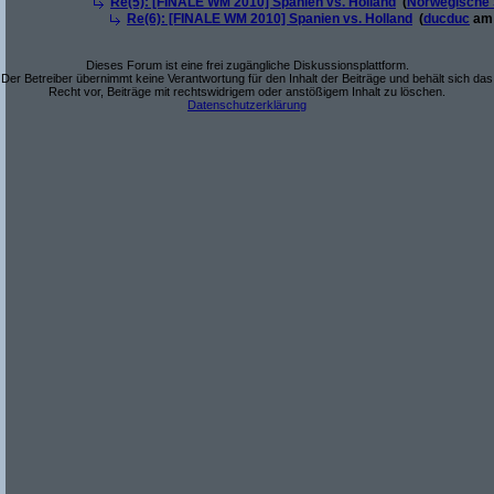
Re(5): [FINALE WM 2010] Spanien vs. Holland
(
Norwegische 
Re(6): [FINALE WM 2010] Spanien vs. Holland
(
ducduc
am 
Dieses Forum ist eine frei zugängliche Diskussionsplattform.
Der Betreiber übernimmt keine Verantwortung für den Inhalt der Beiträge und behält sich das
Recht vor, Beiträge mit rechtswidrigem oder anstößigem Inhalt zu löschen.
Datenschutzerklärung