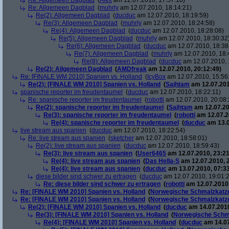
Re: Allgemeen Dagblad
(
Alex
am 12.07.2010, 17:57:10)
Re: Allgemeen Dagblad
(
muhrly
am 12.07.2010, 18:14:21)
Re(2): Allgemeen Dagblad
(
ducduc
am 12.07.2010, 18:19:59)
Re(3): Allgemeen Dagblad
(
muhrly
am 12.07.2010, 18:24:58)
Re(4): Allgemeen Dagblad
(
ducduc
am 12.07.2010, 18:28:08)
Re(5): Allgemeen Dagblad
(
muhrly
am 12.07.2010, 18:30:32
Re(6): Allgemeen Dagblad
(
ducduc
am 12.07.2010, 18:38
Re(7): Allgemeen Dagblad
(
muhrly
am 12.07.2010, 18:
Re(8): Allgemeen Dagblad
(
ducduc
am 12.07.2010, 
Re(2): Allgemeen Dagblad
(
AMDfreak
am 12.07.2010, 20:12:49)
Re: [FINALE WM 2010] Spanien vs. Holland
(
IcyBox
am 12.07.2010, 15:56
Re(2): [FINALE WM 2010] Spanien vs. Holland
(
Sajhtam
am 12.07.201
spanische reporter im freudentaumel
(
ducduc
am 12.07.2010, 18:22:11)
Re: spanische reporter im freudentaumel
(
robotti
am 12.07.2010, 20:08:
Re(2): spanische reporter im freudentaumel
(
Sajhtam
am 12.07.20
Re(3): spanische reporter im freudentaumel
(
robotti
am 12.07.2
Re(4): spanische reporter im freudentaumel
(
ducduc
am 13.0
live stream aus spanien
(
ducduc
am 12.07.2010, 18:22:54)
Re: live stream aus spanien
(
sketcher
am 12.07.2010, 18:58:01)
Re(2): live stream aus spanien
(
ducduc
am 12.07.2010, 18:59:43)
Re(3): live stream aus spanien
(
User6465
am 12.07.2010, 23:21
Re(4): live stream aus spanien
(
Das Hella-S
am 12.07.2010, 
Re(4): live stream aus spanien
(
ducduc
am 13.07.2010, 07:33
diese bilder sind schwer zu ertragen
(
ducduc
am 12.07.2010, 19:01:
Re: diese bilder sind schwer zu ertragen
(
robotti
am 12.07.2010,
Re: [FINALE WM 2010] Spanien vs. Holland
(
Norwegische Schmalzkatz
Re: [FINALE WM 2010] Spanien vs. Holland
(
Norwegische Schmalzkatz
Re(2): [FINALE WM 2010] Spanien vs. Holland
(
ducduc
am 14.07.2010
Re(3): [FINALE WM 2010] Spanien vs. Holland
(
Norwegische Schm
Re(4): [FINALE WM 2010] Spanien vs. Holland
(
ducduc
am 14.07