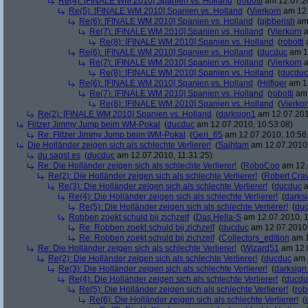
Re(4): [FINALE WM 2010] Spanien vs. Holland
(
robotti
am 12.07.20
Re(5): [FINALE WM 2010] Spanien vs. Holland
(
Vierkorn
am 12.
Re(6): [FINALE WM 2010] Spanien vs. Holland
(
gibberish
am 
Re(7): [FINALE WM 2010] Spanien vs. Holland
(
Vierkorn
a
Re(8): [FINALE WM 2010] Spanien vs. Holland
(
robotti
a
Re(6): [FINALE WM 2010] Spanien vs. Holland
(
ducduc
am 12
Re(7): [FINALE WM 2010] Spanien vs. Holland
(
Vierkorn
a
Re(8): [FINALE WM 2010] Spanien vs. Holland
(
ducduc
Re(6): [FINALE WM 2010] Spanien vs. Holland
(
Hilfiger
am 12
Re(7): [FINALE WM 2010] Spanien vs. Holland
(
robotti
am 
Re(8): [FINALE WM 2010] Spanien vs. Holland
(
Vierko
Re(2): [FINALE WM 2010] Spanien vs. Holland
(
darksign1
am 12.07.201
Flitzer Jimmy Jump beim WM-Pokal
(
ducduc
am 12.07.2010, 10:53:08)
Re: Flitzer Jimmy Jump beim WM-Pokal
(
Geri_65
am 12.07.2010, 10:56
Die Holländer zeigen sich als schlechte Verlierer!
(
Sajhtam
am 12.07.2010,
du sagst es
(
ducduc
am 12.07.2010, 11:31:25)
Re: Die Holländer zeigen sich als schlechte Verlierer!
(
RoboCop
am 12.
Re(2): Die Holländer zeigen sich als schlechte Verlierer!
(
Robert Cra
Re(3): Die Holländer zeigen sich als schlechte Verlierer!
(
ducduc
a
Re(4): Die Holländer zeigen sich als schlechte Verlierer!
(
darks
Re(5): Die Holländer zeigen sich als schlechte Verlierer!
(
du
Robben zoekt schuld bij zichzelf
(
Das Hella-S
am 12.07.2010, 1
Re: Robben zoekt schuld bij zichzelf
(
ducduc
am 12.07.2010,
Re: Robben zoekt schuld bij zichzelf
(
Collectors_edition
am 1
Re: Die Holländer zeigen sich als schlechte Verlierer!
(
Wizard51
am 12.0
Re(2): Die Holländer zeigen sich als schlechte Verlierer!
(
ducduc
am 1
Re(3): Die Holländer zeigen sich als schlechte Verlierer!
(
darksign
Re(4): Die Holländer zeigen sich als schlechte Verlierer!
(
ducdu
Re(5): Die Holländer zeigen sich als schlechte Verlierer!
(
rob
Re(6): Die Holländer zeigen sich als schlechte Verlierer!
(