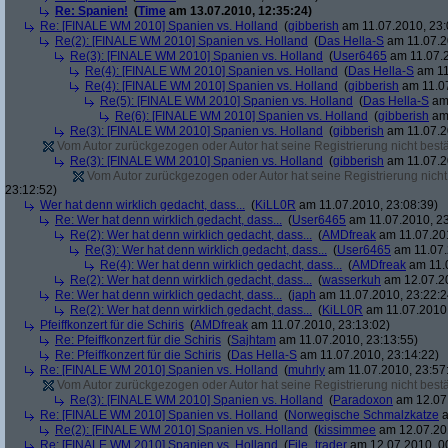
Re: Spanien!
(
Time
am 13.07.2010, 12:35:24)
Re: [FINALE WM 2010] Spanien vs. Holland
(
gibberish
am 11.07.2010, 23:
Re(2): [FINALE WM 2010] Spanien vs. Holland
(
Das Hella-S
am 11.07.2
Re(3): [FINALE WM 2010] Spanien vs. Holland
(
User6465
am 11.07.2
Re(4): [FINALE WM 2010] Spanien vs. Holland
(
Das Hella-S
am 11
Re(4): [FINALE WM 2010] Spanien vs. Holland
(
gibberish
am 11.07
Re(5): [FINALE WM 2010] Spanien vs. Holland
(
Das Hella-S
am 
Re(6): [FINALE WM 2010] Spanien vs. Holland
(
gibberish
am 
Re(3): [FINALE WM 2010] Spanien vs. Holland
(
gibberish
am 11.07.2
Vom Autor zurückgezogen oder Autor hat seine Registrierung nicht bestä
Re(3): [FINALE WM 2010] Spanien vs. Holland
(
gibberish
am 11.07.2
Vom Autor zurückgezogen oder Autor hat seine Registrierung nicht 
23:12:52)
Wer hat denn wirklich gedacht, dass...
(
KiLL0R
am 11.07.2010, 23:08:39)
Re: Wer hat denn wirklich gedacht, dass...
(
User6465
am 11.07.2010, 23
Re(2): Wer hat denn wirklich gedacht, dass...
(
AMDfreak
am 11.07.201
Re(3): Wer hat denn wirklich gedacht, dass...
(
User6465
am 11.07.
Re(4): Wer hat denn wirklich gedacht, dass...
(
AMDfreak
am 11.0
Re(2): Wer hat denn wirklich gedacht, dass...
(
wasserkuh
am 12.07.20
Re: Wer hat denn wirklich gedacht, dass...
(
japh
am 11.07.2010, 23:22:2
Re(2): Wer hat denn wirklich gedacht, dass...
(
KiLL0R
am 11.07.2010,
Pfeiffkonzert für die Schiris
(
AMDfreak
am 11.07.2010, 23:13:02)
Re: Pfeiffkonzert für die Schiris
(
Sajhtam
am 11.07.2010, 23:13:55)
Re: Pfeiffkonzert für die Schiris
(
Das Hella-S
am 11.07.2010, 23:14:22)
Re: [FINALE WM 2010] Spanien vs. Holland
(
muhrly
am 11.07.2010, 23:57
Vom Autor zurückgezogen oder Autor hat seine Registrierung nicht bestä
Re(3): [FINALE WM 2010] Spanien vs. Holland
(
Paradoxon
am 12.07.
Re: [FINALE WM 2010] Spanien vs. Holland
(
Norwegische Schmalzkatze
a
Re(2): [FINALE WM 2010] Spanien vs. Holland
(
kissimmee
am 12.07.201
Re: [FINALE WM 2010] Spanien vs. Holland
(
File_trader
am 12.07.2010, 0