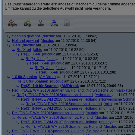
Das Zwischenergebnis wird erst angezeigt, nachdem du deine Stimme abgegebe
Umfrage kannst du die getroffene Auswahl nicht mehr verändern.
Spanien gewinnt
(
ducduc
am 11.07.2010, 11:38:42)
Holland gewinnt
(
ducduc
am 11.07.2010, 11:38:54)
X-erl
(
ducduc
am 11.07.2010, 11:39:04)
Re: X-erl
(
athis
am 11.07.2010, 16:22:50)
Re(2): X-erl
(
ducduc
am 12.07.2010, 07:16:53)
Re(3): X-erl
(
athis
am 12.07.2010, 10:02:38)
Re(4): X-erl
(
ducduc
am 12.07.2010, 10:05:37)
Re(5): X-erl
(
athis
am 12.07.2010, 10:17:13)
Re(6): X-erl
(
ducduc
am 12.07.2010, 10:31:08)
1:0 für Spanien
(
AMDfreak
am 11.07.2010, 12:57:21)
Re: 1:0 für Spanien
(
ducduc
am 12.07.2010, 07:17:12)
Re(2): 1:0 für Spanien
(
AMDfreak
am 12.07.2010, 20:09:36)
Re: [FINALE WM 2010] Spanien vs. Holland
(
Norwegische Schmalzkatze
a
Re(2): [FINALE WM 2010] Spanien vs. Holland
(
Astroman
am 11.07.2010
Re(3): [FINALE WM 2010] Spanien vs. Holland
(
Norwegische Schmal
Re(4): [FINALE WM 2010] Spanien vs. Holland
(
mko
am 11.07.2010
Re(3): [FINALE WM 2010] Spanien vs. Holland
(
muhrly
am 11.07.2010
Re: [FINALE WM 2010] Spanien vs. Holland
(
muhrly
am 11.07.2010, 15:25
Re(2): [FINALE WM 2010] Spanien vs. Holland
(
ducduc
am 12.07.2010, 
Re(3): [FINALE WM 2010] Spanien vs. Holland
(
muhrly
am 12.07.2010
Re(4): [FINALE WM 2010] Spanien vs. Holland
(
ducduc
am 12.07.2
Re: [FINALE WM 2010] Spanien vs. Holland
(
So-Ned
am 11.07.2010, 15:4