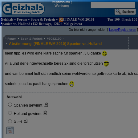
Impressum
|
Werbung
Geizhals
»
Forum
»
Sport & Freizeit
»
[FINALE WM 2010]
Top-100
|
Fresh-100
Spanien vs. Holland (432 Beiträge, 12824 Mal gelesen)
Du bist nicht angemeldet. [
Login/Registrieren
]
^
Forum
Sport & Freizeit
#
6082190
Abstimmung: [FINALE WM 2010] Spanien vs. Holland
mein tipp, es wird eine klare sache für spanien, 3:0 danke
villa und der eingewechselte torres 2x sind die torschützen
und van bommel holt sich endlich seine wohlverdiente gelb-rote karte ab, ich s
soderle, ducduc-pauli hat gesprochen
Auswahl
Spanien gewinnt
Holland gewinnt
X-erl