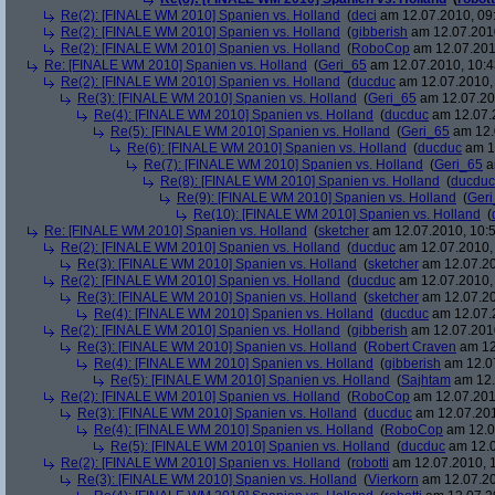
Re(2): [FINALE WM 2010] Spanien vs. Holland
(
deci
am 12.07.2010, 09
Re(2): [FINALE WM 2010] Spanien vs. Holland
(
gibberish
am 12.07.2010
Re(2): [FINALE WM 2010] Spanien vs. Holland
(
RoboCop
am 12.07.201
Re: [FINALE WM 2010] Spanien vs. Holland
(
Geri_65
am 12.07.2010, 10:4
Re(2): [FINALE WM 2010] Spanien vs. Holland
(
ducduc
am 12.07.2010, 
Re(3): [FINALE WM 2010] Spanien vs. Holland
(
Geri_65
am 12.07.20
Re(4): [FINALE WM 2010] Spanien vs. Holland
(
ducduc
am 12.07.2
Re(5): [FINALE WM 2010] Spanien vs. Holland
(
Geri_65
am 12.
Re(6): [FINALE WM 2010] Spanien vs. Holland
(
ducduc
am 12
Re(7): [FINALE WM 2010] Spanien vs. Holland
(
Geri_65
a
Re(8): [FINALE WM 2010] Spanien vs. Holland
(
ducduc
Re(9): [FINALE WM 2010] Spanien vs. Holland
(
Ger
Re(10): [FINALE WM 2010] Spanien vs. Holland
(
Re: [FINALE WM 2010] Spanien vs. Holland
(
sketcher
am 12.07.2010, 10:5
Re(2): [FINALE WM 2010] Spanien vs. Holland
(
ducduc
am 12.07.2010, 
Re(3): [FINALE WM 2010] Spanien vs. Holland
(
sketcher
am 12.07.20
Re(2): [FINALE WM 2010] Spanien vs. Holland
(
ducduc
am 12.07.2010, 
Re(3): [FINALE WM 2010] Spanien vs. Holland
(
sketcher
am 12.07.20
Re(4): [FINALE WM 2010] Spanien vs. Holland
(
ducduc
am 12.07.2
Re(2): [FINALE WM 2010] Spanien vs. Holland
(
gibberish
am 12.07.2010
Re(3): [FINALE WM 2010] Spanien vs. Holland
(
Robert Craven
am 12
Re(4): [FINALE WM 2010] Spanien vs. Holland
(
gibberish
am 12.07
Re(5): [FINALE WM 2010] Spanien vs. Holland
(
Sajhtam
am 12.
Re(2): [FINALE WM 2010] Spanien vs. Holland
(
RoboCop
am 12.07.2010
Re(3): [FINALE WM 2010] Spanien vs. Holland
(
ducduc
am 12.07.201
Re(4): [FINALE WM 2010] Spanien vs. Holland
(
RoboCop
am 12.0
Re(5): [FINALE WM 2010] Spanien vs. Holland
(
ducduc
am 12.0
Re(2): [FINALE WM 2010] Spanien vs. Holland
(
robotti
am 12.07.2010, 1
Re(3): [FINALE WM 2010] Spanien vs. Holland
(
Vierkorn
am 12.07.20