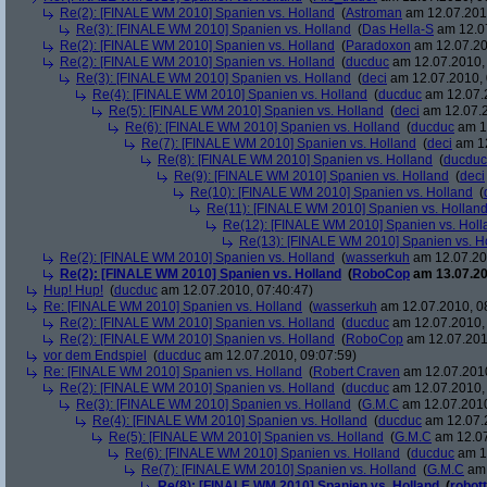
Re(2): [FINALE WM 2010] Spanien vs. Holland
(
Astroman
am 12.07.2010
Re(3): [FINALE WM 2010] Spanien vs. Holland
(
Das Hella-S
am 12.07
Re(2): [FINALE WM 2010] Spanien vs. Holland
(
Paradoxon
am 12.07.20
Re(2): [FINALE WM 2010] Spanien vs. Holland
(
ducduc
am 12.07.2010, 
Re(3): [FINALE WM 2010] Spanien vs. Holland
(
deci
am 12.07.2010, 
Re(4): [FINALE WM 2010] Spanien vs. Holland
(
ducduc
am 12.07.2
Re(5): [FINALE WM 2010] Spanien vs. Holland
(
deci
am 12.07.2
Re(6): [FINALE WM 2010] Spanien vs. Holland
(
ducduc
am 12
Re(7): [FINALE WM 2010] Spanien vs. Holland
(
deci
am 12
Re(8): [FINALE WM 2010] Spanien vs. Holland
(
ducduc
Re(9): [FINALE WM 2010] Spanien vs. Holland
(
deci
Re(10): [FINALE WM 2010] Spanien vs. Holland
(
Re(11): [FINALE WM 2010] Spanien vs. Hollan
Re(12): [FINALE WM 2010] Spanien vs. Holl
Re(13): [FINALE WM 2010] Spanien vs. H
Re(2): [FINALE WM 2010] Spanien vs. Holland
(
wasserkuh
am 12.07.20
Re(2): [FINALE WM 2010] Spanien vs. Holland
(
RoboCop
am 13.07.20
Hup! Hup!
(
ducduc
am 12.07.2010, 07:40:47)
Re: [FINALE WM 2010] Spanien vs. Holland
(
wasserkuh
am 12.07.2010, 0
Re(2): [FINALE WM 2010] Spanien vs. Holland
(
ducduc
am 12.07.2010, 
Re(2): [FINALE WM 2010] Spanien vs. Holland
(
RoboCop
am 12.07.201
vor dem Endspiel
(
ducduc
am 12.07.2010, 09:07:59)
Re: [FINALE WM 2010] Spanien vs. Holland
(
Robert Craven
am 12.07.2010
Re(2): [FINALE WM 2010] Spanien vs. Holland
(
ducduc
am 12.07.2010, 
Re(3): [FINALE WM 2010] Spanien vs. Holland
(
G.M.C
am 12.07.2010
Re(4): [FINALE WM 2010] Spanien vs. Holland
(
ducduc
am 12.07.2
Re(5): [FINALE WM 2010] Spanien vs. Holland
(
G.M.C
am 12.07
Re(6): [FINALE WM 2010] Spanien vs. Holland
(
ducduc
am 12
Re(7): [FINALE WM 2010] Spanien vs. Holland
(
G.M.C
am 
Re(8): [FINALE WM 2010] Spanien vs. Holland
(
robott