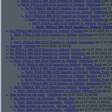
Re(4): [FINALE WM 2010] Spanien vs. Holland
(
Das Hella-S
am 11
Re(4): [FINALE WM 2010] Spanien vs. Holland
(
AMDfreak
am 11.0
Re(5): [FINALE WM 2010] Spanien vs. Holland
(
Sajhtam
am 11.
Re(6): [FINALE WM 2010] Spanien vs. Holland
(
AMDfreak
am
Re(5): [FINALE WM 2010] Spanien vs. Holland
(
ducduc
am 12.0
Re(6): [FINALE WM 2010] Spanien vs. Holland
(
AMDfreak
am
Re(7): [FINALE WM 2010] Spanien vs. Holland
(
ducduc
am
Re(8): [FINALE WM 2010] Spanien vs. Holland
(
AMDf
Re: [FINALE WM 2010] Spanien vs. Holland
(
Sajhtam
am 11.07.2010, 21:1
Re(2): [FINALE WM 2010] Spanien vs. Holland
(
AMDfreak
am 11.07.201
Vom Autor zurückgezogen oder Autor hat seine Registrierung nicht bestä
Re(2): [FINALE WM 2010] Spanien vs. Holland
(
wasserkuh
am 12.07.20
Halbzeit!
(
Sajhtam
am 11.07.2010, 21:18:19)
Re: [FINALE WM 2010] Spanien vs. Holland
(
muhrly
am 11.07.2010, 21:19
Re: [FINALE WM 2010] Spanien vs. Holland
(
darksign1
am 11.07.2010, 21
Re: [FINALE WM 2010] Spanien vs. Holland
(
Winnie_Pooh
am 11.07.2010,
Re(2): [FINALE WM 2010] Spanien vs. Holland
(
AMDfreak
am 11.07.201
Re(3): [FINALE WM 2010] Spanien vs. Holland
(
Winnie_Pooh
am 11.
Re(4): [FINALE WM 2010] Spanien vs. Holland
(
AMDfreak
am 11.0
Re(5): [FINALE WM 2010] Spanien vs. Holland
(
Winnie_Pooh
a
Re(4): [FINALE WM 2010] Spanien vs. Holland
(
ducduc
am 12.07.2
Re(5): [FINALE WM 2010] Spanien vs. Holland
(
Winnie_Pooh
a
Re(4): [FINALE WM 2010] Spanien vs. Holland
(
wasserkuh
am 12.
Re(2): [FINALE WM 2010] Spanien vs. Holland
(
ducduc
am 12.07.2010, 
Re(3): [FINALE WM 2010] Spanien vs. Holland
(
Winnie_Pooh
am 12.
Bitte endlich ne rote karte..
(
AMDfreak
am 11.07.2010, 21:45:09)
Re: Bitte endlich ne rote karte..
(
Winnie_Pooh
am 11.07.2010, 21:49:12)
Re(2): Bitte endlich ne rote karte..
(
muhrly
am 11.07.2010, 21:50:51)
Re: Bitte endlich ne rote karte..
(
Winnie_Pooh
am 11.07.2010, 22:09:04)
Re(2): Bitte endlich ne rote karte..
(
AMDfreak
am 11.07.2010, 22:10:0