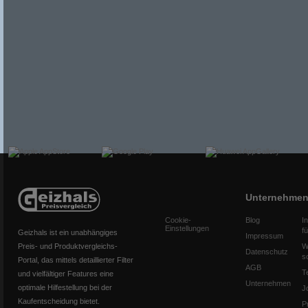
Unternehme
Cookie-
Blog
I
Einstellungen
f
Geizhals ist ein unabhängiges
Impressum
Preis- und Produktvergleichs-
W
Datenschutz
s
Portal, das mittels detaillierter Filter
AGB
T
und vielfältiger Features eine
Unternehmen
optimale Hilfestellung bei der
J
Kaufentscheidung bietet.
P