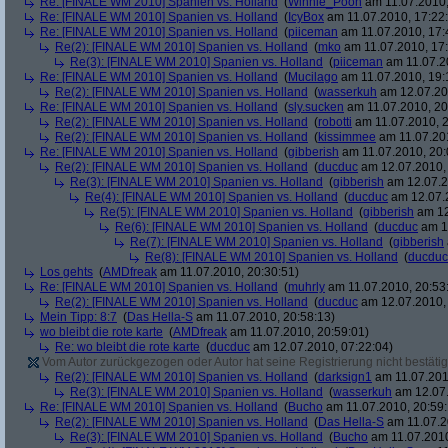
Re: [FINALE WM 2010] Spanien vs. Holland
(
Winnie_Pooh
am 11.07.2010,
Re: [FINALE WM 2010] Spanien vs. Holland
(
IcyBox
am 11.07.2010, 17:22
Re: [FINALE WM 2010] Spanien vs. Holland
(
piiceman
am 11.07.2010, 17:
Re(2): [FINALE WM 2010] Spanien vs. Holland
(
mko
am 11.07.2010, 17:
Re(3): [FINALE WM 2010] Spanien vs. Holland
(
piiceman
am 11.07.2
Re: [FINALE WM 2010] Spanien vs. Holland
(
Mucilago
am 11.07.2010, 19:
Re(2): [FINALE WM 2010] Spanien vs. Holland
(
wasserkuh
am 12.07.20
Re: [FINALE WM 2010] Spanien vs. Holland
(
sly.sucken
am 11.07.2010, 20
Re(2): [FINALE WM 2010] Spanien vs. Holland
(
robotti
am 11.07.2010, 2
Re(2): [FINALE WM 2010] Spanien vs. Holland
(
kissimmee
am 11.07.201
Re: [FINALE WM 2010] Spanien vs. Holland
(
gibberish
am 11.07.2010, 20:
Re(2): [FINALE WM 2010] Spanien vs. Holland
(
ducduc
am 12.07.2010, 
Re(3): [FINALE WM 2010] Spanien vs. Holland
(
gibberish
am 12.07.2
Re(4): [FINALE WM 2010] Spanien vs. Holland
(
ducduc
am 12.07.2
Re(5): [FINALE WM 2010] Spanien vs. Holland
(
gibberish
am 12
Re(6): [FINALE WM 2010] Spanien vs. Holland
(
ducduc
am 12
Re(7): [FINALE WM 2010] Spanien vs. Holland
(
gibberish
Re(8): [FINALE WM 2010] Spanien vs. Holland
(
ducduc
Los gehts
(
AMDfreak
am 11.07.2010, 20:30:51)
Re: [FINALE WM 2010] Spanien vs. Holland
(
muhrly
am 11.07.2010, 20:53
Re(2): [FINALE WM 2010] Spanien vs. Holland
(
ducduc
am 12.07.2010, 
Mein Tipp: 8:7
(
Das Hella-S
am 11.07.2010, 20:58:13)
wo bleibt die rote karte
(
AMDfreak
am 11.07.2010, 20:59:01)
Re: wo bleibt die rote karte
(
ducduc
am 12.07.2010, 07:22:04)
Vom Autor zurückgezogen oder Autor hat seine Registrierung nicht bestätig
Re(2): [FINALE WM 2010] Spanien vs. Holland
(
darksign1
am 11.07.201
Re(3): [FINALE WM 2010] Spanien vs. Holland
(
wasserkuh
am 12.07.
Re: [FINALE WM 2010] Spanien vs. Holland
(
Bucho
am 11.07.2010, 20:59:
Re(2): [FINALE WM 2010] Spanien vs. Holland
(
Das Hella-S
am 11.07.2
Re(3): [FINALE WM 2010] Spanien vs. Holland
(
Bucho
am 11.07.2010