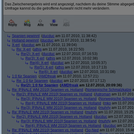
Das Zwischenergebnis wird erst angezeigt, nachdem du deine Stimme abgegebe
Umfrage kannst du die getroffene Auswahl nicht mehr verändern.
Spanien gewinnt
(
ducduc
am 11.07.2010, 11:38:42)
Holland gewinnt
(
ducduc
am 11.07.2010, 11:38:54)
X-erl
(
ducduc
am 11.07.2010, 11:39:04)
Re: X-erl
(
athis
am 11.07.2010, 16:22:50)
Re(2): X-erl
(
ducduc
am 12.07.2010, 07:16:53)
Re(3): X-erl
(
athis
am 12.07.2010, 10:02:38)
Re(4): X-erl
(
ducduc
am 12.07.2010, 10:05:37)
Re(5): X-erl
(
athis
am 12.07.2010, 10:17:13)
Re(6): X-erl
(
ducduc
am 12.07.2010, 10:31:08)
1:0 für Spanien
(
AMDfreak
am 11.07.2010, 12:57:21)
Re: 1:0 für Spanien
(
ducduc
am 12.07.2010, 07:17:12)
Re(2): 1:0 für Spanien
(
AMDfreak
am 12.07.2010, 20:09:36)
Re: [FINALE WM 2010] Spanien vs. Holland
(
Norwegische Schmalzkatze
a
Re(2): [FINALE WM 2010] Spanien vs. Holland
(
Astroman
am 11.07.2010
Re(3): [FINALE WM 2010] Spanien vs. Holland
(
Norwegische Schmal
Re(4): [FINALE WM 2010] Spanien vs. Holland
(
mko
am 11.07.2010
Re(3): [FINALE WM 2010] Spanien vs. Holland
(
muhrly
am 11.07.2010
Re: [FINALE WM 2010] Spanien vs. Holland
(
muhrly
am 11.07.2010, 15:25
Re(2): [FINALE WM 2010] Spanien vs. Holland
(
ducduc
am 12.07.2010, 
Re(3): [FINALE WM 2010] Spanien vs. Holland
(
muhrly
am 12.07.2010
Re(4): [FINALE WM 2010] Spanien vs. Holland
(
ducduc
am 12.07.2
Re: [FINALE WM 2010] Spanien vs. Holland
(
So-Ned
am 11.07.2010, 15:4