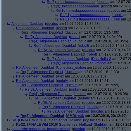
Re(8): Iniestaaaaaaaaaaaaaa
(
ducduc
am 12.07.201
Re(9): Iniestaaaaaaaaaaaaaa
(
robotti
am 12.07.2
Re(10): Iniestaaaaaaaaaaaaaa
(
ducduc
am 12.
Re(11): Iniestaaaaaaaaaaaaaa
(
robotti
am 1
Re(11): Iniestaaaaaaaaaaaaaa
(
Rain
am 12.
Allgemeen Dagblad
(
ducduc
am 12.07.2010, 12:32:23)
Re: Allgemeen Dagblad
(
robotti
am 12.07.2010, 13:53:38)
Re(2): Allgemeen Dagblad
(
ducduc
am 12.07.2010, 13:57:00)
Re(3): Allgemeen Dagblad
(
robotti
am 12.07.2010, 14:04:09)
Re(4): Allgemeen Dagblad
(
ducduc
am 12.07.2010, 14:13:26)
Re(5): Allgemeen Dagblad
(
robotti
am 12.07.2010, 14:23:26)
Re(6): Allgemeen Dagblad
(
ducduc
am 12.07.2010, 14:25
Re(7): Allgemeen Dagblad
(
robotti
am 12.07.2010, 14:3
Re(8): Allgemeen Dagblad
(
Das Hella-S
am 12.07.20
Re(9): Allgemeen Dagblad
(
robotti
am 12.07.2010,
Re: Allgemeen Dagblad
(
Collectors_edition
am 12.07.2010, 16:00:52)
Re(2): Allgemeen Dagblad
(
ducduc
am 12.07.2010, 18:11:33)
Re: Allgemeen Dagblad
(
Alex
am 12.07.2010, 17:57:10)
Re: Allgemeen Dagblad
(
muhrly
am 12.07.2010, 18:14:21)
Re(2): Allgemeen Dagblad
(
ducduc
am 12.07.2010, 18:19:59)
Re(3): Allgemeen Dagblad
(
muhrly
am 12.07.2010, 18:24:58)
Re(4): Allgemeen Dagblad
(
ducduc
am 12.07.2010, 18:28:08)
Re(5): Allgemeen Dagblad
(
muhrly
am 12.07.2010, 18:30:32
Re(6): Allgemeen Dagblad
(
ducduc
am 12.07.2010, 18:38
Re(7): Allgemeen Dagblad
(
muhrly
am 12.07.2010, 18:
Re(8): Allgemeen Dagblad
(
ducduc
am 12.07.2010, 
Re(2): Allgemeen Dagblad
(
AMDfreak
am 12.07.2010, 20:12:49)
Re: [FINALE WM 2010] Spanien vs. Holland
(
IcyBox
am 12.07.2010, 15:56
Re(2): [FINALE WM 2010] Spanien vs. Holland
(
Sajhtam
am 12.07.201
spanische reporter im freudentaumel
(
ducduc
am 12.07.2010, 18:22:11)