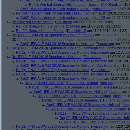
Re(3): Wer hat denn wirklich gedacht, dass...
(
User6465
am 11.07.
Re(4): Wer hat denn wirklich gedacht, dass...
(
AMDfreak
am 11.0
Re(2): Wer hat denn wirklich gedacht, dass...
(
wasserkuh
am 12.07.20
Re: Wer hat denn wirklich gedacht, dass...
(
japh
am 11.07.2010, 23:22:2
Re(2): Wer hat denn wirklich gedacht, dass...
(
KiLL0R
am 11.07.2010,
Pfeiffkonzert für die Schiris
(
AMDfreak
am 11.07.2010, 23:13:02)
Re: Pfeiffkonzert für die Schiris
(
Sajhtam
am 11.07.2010, 23:13:55)
Re: Pfeiffkonzert für die Schiris
(
Das Hella-S
am 11.07.2010, 23:14:22)
Re: [FINALE WM 2010] Spanien vs. Holland
(
muhrly
am 11.07.2010, 23:57
Vom Autor zurückgezogen oder Autor hat seine Registrierung nicht bestä
Re(3): [FINALE WM 2010] Spanien vs. Holland
(
Paradoxon
am 12.07.
Re: [FINALE WM 2010] Spanien vs. Holland
(
Norwegische Schmalzkatze
a
Re(2): [FINALE WM 2010] Spanien vs. Holland
(
kissimmee
am 12.07.201
Re: [FINALE WM 2010] Spanien vs. Holland
(
File_trader
am 12.07.2010, 0
Re(2): [FINALE WM 2010] Spanien vs. Holland
(
Astroman
am 12.07.2010
Re(3): [FINALE WM 2010] Spanien vs. Holland
(
Das Hella-S
am 12.07
Re(2): [FINALE WM 2010] Spanien vs. Holland
(
Paradoxon
am 12.07.20
Re(2): [FINALE WM 2010] Spanien vs. Holland
(
ducduc
am 12.07.2010, 
Re(3): [FINALE WM 2010] Spanien vs. Holland
(
deci
am 12.07.2010, 
Re(4): [FINALE WM 2010] Spanien vs. Holland
(
ducduc
am 12.07.2
Re(5): [FINALE WM 2010] Spanien vs. Holland
(
deci
am 12.07.2
Re(6): [FINALE WM 2010] Spanien vs. Holland
(
ducduc
am 12
Re(7): [FINALE WM 2010] Spanien vs. Holland
(
deci
am 12
Re(8): [FINALE WM 2010] Spanien vs. Holland
(
ducduc
Re(9): [FINALE WM 2010] Spanien vs. Holland
(
deci
Re(10): [FINALE WM 2010] Spanien vs. Holland
(
Re(11): [FINALE WM 2010] Spanien vs. Hollan
Re(12): [FINALE WM 2010] Spanien vs. Holl
Re(13): [FINALE WM 2010] Spanien vs. H
Re(2): [FINALE WM 2010] Spanien vs. Holland
(
wasserkuh
am 12.07.20