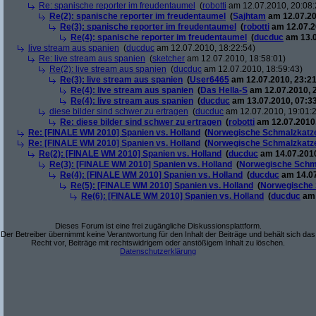
Re: spanische reporter im freudentaumel
(
robotti
am 12.07.2010, 20:08:
Re(2): spanische reporter im freudentaumel
(
Sajhtam
am 12.07.20
Re(3): spanische reporter im freudentaumel
(
robotti
am 12.07.2
Re(4): spanische reporter im freudentaumel
(
ducduc
am 13.0
live stream aus spanien
(
ducduc
am 12.07.2010, 18:22:54)
Re: live stream aus spanien
(
sketcher
am 12.07.2010, 18:58:01)
Re(2): live stream aus spanien
(
ducduc
am 12.07.2010, 18:59:43)
Re(3): live stream aus spanien
(
User6465
am 12.07.2010, 23:21
Re(4): live stream aus spanien
(
Das Hella-S
am 12.07.2010, 
Re(4): live stream aus spanien
(
ducduc
am 13.07.2010, 07:33
diese bilder sind schwer zu ertragen
(
ducduc
am 12.07.2010, 19:01:
Re: diese bilder sind schwer zu ertragen
(
robotti
am 12.07.2010,
Re: [FINALE WM 2010] Spanien vs. Holland
(
Norwegische Schmalzkatz
Re: [FINALE WM 2010] Spanien vs. Holland
(
Norwegische Schmalzkatz
Re(2): [FINALE WM 2010] Spanien vs. Holland
(
ducduc
am 14.07.2010
Re(3): [FINALE WM 2010] Spanien vs. Holland
(
Norwegische Schm
Re(4): [FINALE WM 2010] Spanien vs. Holland
(
ducduc
am 14.07
Re(5): [FINALE WM 2010] Spanien vs. Holland
(
Norwegische 
Re(6): [FINALE WM 2010] Spanien vs. Holland
(
ducduc
am 
Dieses Forum ist eine frei zugängliche Diskussionsplattform.
Der Betreiber übernimmt keine Verantwortung für den Inhalt der Beiträge und behält sich das
Recht vor, Beiträge mit rechtswidrigem oder anstößigem Inhalt zu löschen.
Datenschutzerklärung