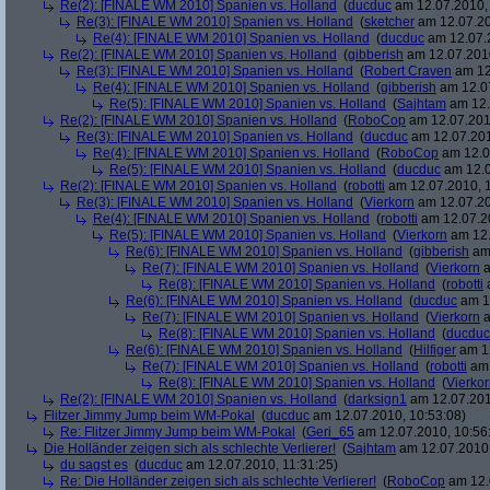
Re(2): [FINALE WM 2010] Spanien vs. Holland
(
ducduc
am 12.07.2010, 
Re(3): [FINALE WM 2010] Spanien vs. Holland
(
sketcher
am 12.07.20
Re(4): [FINALE WM 2010] Spanien vs. Holland
(
ducduc
am 12.07.2
Re(2): [FINALE WM 2010] Spanien vs. Holland
(
gibberish
am 12.07.2010
Re(3): [FINALE WM 2010] Spanien vs. Holland
(
Robert Craven
am 12
Re(4): [FINALE WM 2010] Spanien vs. Holland
(
gibberish
am 12.07
Re(5): [FINALE WM 2010] Spanien vs. Holland
(
Sajhtam
am 12.
Re(2): [FINALE WM 2010] Spanien vs. Holland
(
RoboCop
am 12.07.2010
Re(3): [FINALE WM 2010] Spanien vs. Holland
(
ducduc
am 12.07.201
Re(4): [FINALE WM 2010] Spanien vs. Holland
(
RoboCop
am 12.0
Re(5): [FINALE WM 2010] Spanien vs. Holland
(
ducduc
am 12.0
Re(2): [FINALE WM 2010] Spanien vs. Holland
(
robotti
am 12.07.2010, 1
Re(3): [FINALE WM 2010] Spanien vs. Holland
(
Vierkorn
am 12.07.20
Re(4): [FINALE WM 2010] Spanien vs. Holland
(
robotti
am 12.07.20
Re(5): [FINALE WM 2010] Spanien vs. Holland
(
Vierkorn
am 12.
Re(6): [FINALE WM 2010] Spanien vs. Holland
(
gibberish
am 
Re(7): [FINALE WM 2010] Spanien vs. Holland
(
Vierkorn
a
Re(8): [FINALE WM 2010] Spanien vs. Holland
(
robotti
a
Re(6): [FINALE WM 2010] Spanien vs. Holland
(
ducduc
am 12
Re(7): [FINALE WM 2010] Spanien vs. Holland
(
Vierkorn
a
Re(8): [FINALE WM 2010] Spanien vs. Holland
(
ducduc
Re(6): [FINALE WM 2010] Spanien vs. Holland
(
Hilfiger
am 12
Re(7): [FINALE WM 2010] Spanien vs. Holland
(
robotti
am 
Re(8): [FINALE WM 2010] Spanien vs. Holland
(
Vierko
Re(2): [FINALE WM 2010] Spanien vs. Holland
(
darksign1
am 12.07.201
Flitzer Jimmy Jump beim WM-Pokal
(
ducduc
am 12.07.2010, 10:53:08)
Re: Flitzer Jimmy Jump beim WM-Pokal
(
Geri_65
am 12.07.2010, 10:56
Die Holländer zeigen sich als schlechte Verlierer!
(
Sajhtam
am 12.07.2010,
du sagst es
(
ducduc
am 12.07.2010, 11:31:25)
Re: Die Holländer zeigen sich als schlechte Verlierer!
(
RoboCop
am 12.