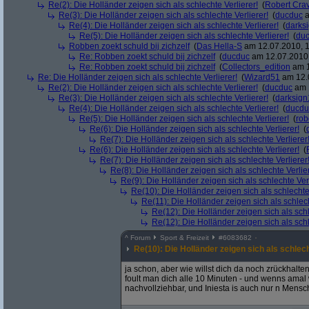
Re(2): Die Holländer zeigen sich als schlechte Verlierer!
(
Robert Cra
Re(3): Die Holländer zeigen sich als schlechte Verlierer!
(
ducduc
a
Re(4): Die Holländer zeigen sich als schlechte Verlierer!
(
darks
Re(5): Die Holländer zeigen sich als schlechte Verlierer!
(
du
Robben zoekt schuld bij zichzelf
(
Das Hella-S
am 12.07.2010, 1
Re: Robben zoekt schuld bij zichzelf
(
ducduc
am 12.07.2010,
Re: Robben zoekt schuld bij zichzelf
(
Collectors_edition
am 1
Re: Die Holländer zeigen sich als schlechte Verlierer!
(
Wizard51
am 12.0
Re(2): Die Holländer zeigen sich als schlechte Verlierer!
(
ducduc
am 1
Re(3): Die Holländer zeigen sich als schlechte Verlierer!
(
darksign
Re(4): Die Holländer zeigen sich als schlechte Verlierer!
(
ducdu
Re(5): Die Holländer zeigen sich als schlechte Verlierer!
(
rob
Re(6): Die Holländer zeigen sich als schlechte Verlierer!
(
Re(7): Die Holländer zeigen sich als schlechte Verlierer
Re(6): Die Holländer zeigen sich als schlechte Verlierer!
(
Re(7): Die Holländer zeigen sich als schlechte Verlierer
Re(8): Die Holländer zeigen sich als schlechte Verlier
Re(9): Die Holländer zeigen sich als schlechte Verl
Re(10): Die Holländer zeigen sich als schlechte 
Re(11): Die Holländer zeigen sich als schlech
Re(12): Die Holländer zeigen sich als schl
Re(12): Die Holländer zeigen sich als schl
^
Forum
Sport & Freizeit
#
6083682
Re(10): Die Holländer zeigen sich als schlech
ja schon, aber wie willst dich da noch zrückhal
foult man dich alle 10 Minuten - und wenns amal 
nachvollziehbar, und Iniesta is auch nur n Mensc