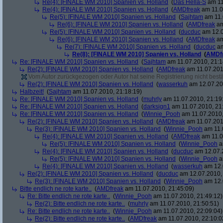
Re(4): [FINALE WM 2010] Spanien vs. Holland
(
Das Hella-S
am 11
Re(4): [FINALE WM 2010] Spanien vs. Holland
(
AMDfreak
am 11.0
Re(5): [FINALE WM 2010] Spanien vs. Holland
(
Sajhtam
am 11.
Re(6): [FINALE WM 2010] Spanien vs. Holland
(
AMDfreak
am
Re(5): [FINALE WM 2010] Spanien vs. Holland
(
ducduc
am 12.0
Re(6): [FINALE WM 2010] Spanien vs. Holland
(
AMDfreak
am
Re(7): [FINALE WM 2010] Spanien vs. Holland
(
ducduc
am
Re(8): [FINALE WM 2010] Spanien vs. Holland
(
AMDf
Re: [FINALE WM 2010] Spanien vs. Holland
(
Sajhtam
am 11.07.2010, 21:1
Re(2): [FINALE WM 2010] Spanien vs. Holland
(
AMDfreak
am 11.07.201
Vom Autor zurückgezogen oder Autor hat seine Registrierung nicht bestä
Re(2): [FINALE WM 2010] Spanien vs. Holland
(
wasserkuh
am 12.07.20
Halbzeit!
(
Sajhtam
am 11.07.2010, 21:18:19)
Re: [FINALE WM 2010] Spanien vs. Holland
(
muhrly
am 11.07.2010, 21:19
Re: [FINALE WM 2010] Spanien vs. Holland
(
darksign1
am 11.07.2010, 21
Re: [FINALE WM 2010] Spanien vs. Holland
(
Winnie_Pooh
am 11.07.2010,
Re(2): [FINALE WM 2010] Spanien vs. Holland
(
AMDfreak
am 11.07.201
Re(3): [FINALE WM 2010] Spanien vs. Holland
(
Winnie_Pooh
am 11.
Re(4): [FINALE WM 2010] Spanien vs. Holland
(
AMDfreak
am 11.0
Re(5): [FINALE WM 2010] Spanien vs. Holland
(
Winnie_Pooh
a
Re(4): [FINALE WM 2010] Spanien vs. Holland
(
ducduc
am 12.07.2
Re(5): [FINALE WM 2010] Spanien vs. Holland
(
Winnie_Pooh
a
Re(4): [FINALE WM 2010] Spanien vs. Holland
(
wasserkuh
am 12.
Re(2): [FINALE WM 2010] Spanien vs. Holland
(
ducduc
am 12.07.2010, 
Re(3): [FINALE WM 2010] Spanien vs. Holland
(
Winnie_Pooh
am 12.
Bitte endlich ne rote karte..
(
AMDfreak
am 11.07.2010, 21:45:09)
Re: Bitte endlich ne rote karte..
(
Winnie_Pooh
am 11.07.2010, 21:49:12)
Re(2): Bitte endlich ne rote karte..
(
muhrly
am 11.07.2010, 21:50:51)
Re: Bitte endlich ne rote karte..
(
Winnie_Pooh
am 11.07.2010, 22:09:04)
Re(2): Bitte endlich ne rote karte..
(
AMDfreak
am 11.07.2010, 22:10:0