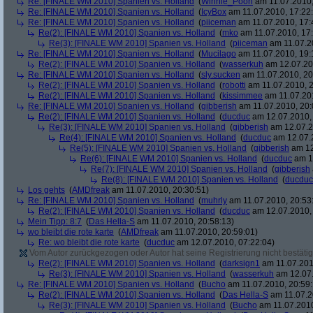
Re: [FINALE WM 2010] Spanien vs. Holland
(
Winnie_Pooh
am 11.07.2010,
Re: [FINALE WM 2010] Spanien vs. Holland
(
IcyBox
am 11.07.2010, 17:22
Re: [FINALE WM 2010] Spanien vs. Holland
(
piiceman
am 11.07.2010, 17:
Re(2): [FINALE WM 2010] Spanien vs. Holland
(
mko
am 11.07.2010, 17:
Re(3): [FINALE WM 2010] Spanien vs. Holland
(
piiceman
am 11.07.2
Re: [FINALE WM 2010] Spanien vs. Holland
(
Mucilago
am 11.07.2010, 19:
Re(2): [FINALE WM 2010] Spanien vs. Holland
(
wasserkuh
am 12.07.20
Re: [FINALE WM 2010] Spanien vs. Holland
(
sly.sucken
am 11.07.2010, 20
Re(2): [FINALE WM 2010] Spanien vs. Holland
(
robotti
am 11.07.2010, 2
Re(2): [FINALE WM 2010] Spanien vs. Holland
(
kissimmee
am 11.07.201
Re: [FINALE WM 2010] Spanien vs. Holland
(
gibberish
am 11.07.2010, 20:
Re(2): [FINALE WM 2010] Spanien vs. Holland
(
ducduc
am 12.07.2010, 
Re(3): [FINALE WM 2010] Spanien vs. Holland
(
gibberish
am 12.07.2
Re(4): [FINALE WM 2010] Spanien vs. Holland
(
ducduc
am 12.07.2
Re(5): [FINALE WM 2010] Spanien vs. Holland
(
gibberish
am 12
Re(6): [FINALE WM 2010] Spanien vs. Holland
(
ducduc
am 12
Re(7): [FINALE WM 2010] Spanien vs. Holland
(
gibberish
Re(8): [FINALE WM 2010] Spanien vs. Holland
(
ducduc
Los gehts
(
AMDfreak
am 11.07.2010, 20:30:51)
Re: [FINALE WM 2010] Spanien vs. Holland
(
muhrly
am 11.07.2010, 20:53
Re(2): [FINALE WM 2010] Spanien vs. Holland
(
ducduc
am 12.07.2010, 
Mein Tipp: 8:7
(
Das Hella-S
am 11.07.2010, 20:58:13)
wo bleibt die rote karte
(
AMDfreak
am 11.07.2010, 20:59:01)
Re: wo bleibt die rote karte
(
ducduc
am 12.07.2010, 07:22:04)
Vom Autor zurückgezogen oder Autor hat seine Registrierung nicht bestätig
Re(2): [FINALE WM 2010] Spanien vs. Holland
(
darksign1
am 11.07.201
Re(3): [FINALE WM 2010] Spanien vs. Holland
(
wasserkuh
am 12.07.
Re: [FINALE WM 2010] Spanien vs. Holland
(
Bucho
am 11.07.2010, 20:59:
Re(2): [FINALE WM 2010] Spanien vs. Holland
(
Das Hella-S
am 11.07.2
Re(3): [FINALE WM 2010] Spanien vs. Holland
(
Bucho
am 11.07.2010