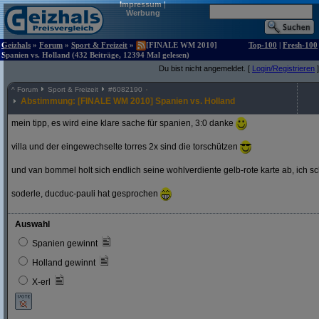
Impressum
|
Werbung
Geizhals
»
Forum
»
Sport & Freizeit
»
[FINALE WM 2010]
Top-100
|
Fresh-100
Spanien vs. Holland (432 Beiträge, 12394 Mal gelesen)
Du bist nicht angemeldet. [
Login/Registrieren
]
^
Forum
Sport & Freizeit
#
6082190
Abstimmung: [FINALE WM 2010] Spanien vs. Holland
mein tipp, es wird eine klare sache für spanien, 3:0 danke
villa und der eingewechselte torres 2x sind die torschützen
und van bommel holt sich endlich seine wohlverdiente gelb-rote karte ab, ich s
soderle, ducduc-pauli hat gesprochen
Auswahl
Spanien gewinnt
Holland gewinnt
X-erl