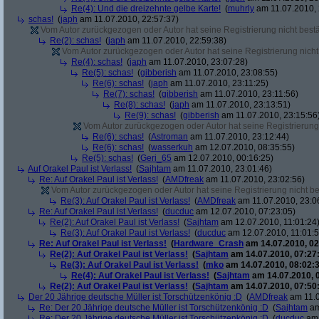
Re(4): Und die dreizehnte gelbe Karte!
(
muhrly
am 11.07.2010, 
schas!
(
japh
am 11.07.2010, 22:57:37)
Vom Autor zurückgezogen oder Autor hat seine Registrierung nicht bestä
Re(2): schas!
(
japh
am 11.07.2010, 22:59:38)
Vom Autor zurückgezogen oder Autor hat seine Registrierung nicht 
Re(4): schas!
(
japh
am 11.07.2010, 23:07:28)
Re(5): schas!
(
gibberish
am 11.07.2010, 23:08:55)
Re(6): schas!
(
japh
am 11.07.2010, 23:11:25)
Re(7): schas!
(
gibberish
am 11.07.2010, 23:11:56)
Re(8): schas!
(
japh
am 11.07.2010, 23:13:51)
Re(9): schas!
(
gibberish
am 11.07.2010, 23:15:56
Vom Autor zurückgezogen oder Autor hat seine Registrierung 
Re(6): schas!
(
Astroman
am 11.07.2010, 23:12:44)
Re(6): schas!
(
wasserkuh
am 12.07.2010, 08:35:55)
Re(5): schas!
(
Geri_65
am 12.07.2010, 00:16:25)
Auf Orakel Paul ist Verlass!
(
Sajhtam
am 11.07.2010, 23:01:46)
Re: Auf Orakel Paul ist Verlass!
(
AMDfreak
am 11.07.2010, 23:02:56)
Vom Autor zurückgezogen oder Autor hat seine Registrierung nicht bes
Re(3): Auf Orakel Paul ist Verlass!
(
AMDfreak
am 11.07.2010, 23:0
Re: Auf Orakel Paul ist Verlass!
(
ducduc
am 12.07.2010, 07:23:05)
Re(2): Auf Orakel Paul ist Verlass!
(
Sajhtam
am 12.07.2010, 11:01:24
Re(3): Auf Orakel Paul ist Verlass!
(
ducduc
am 12.07.2010, 11:01:5
Re: Auf Orakel Paul ist Verlass!
(
Hardware_Crash
am 14.07.2010, 02
Re(2): Auf Orakel Paul ist Verlass!
(
Sajhtam
am 14.07.2010, 07:27
Re(3): Auf Orakel Paul ist Verlass!
(
mko
am 14.07.2010, 08:02:3
Re(4): Auf Orakel Paul ist Verlass!
(
Sajhtam
am 14.07.2010, 
Re(2): Auf Orakel Paul ist Verlass!
(
Sajhtam
am 14.07.2010, 07:50
Der 20 Jährige deutsche Müller ist Torschützenkönig :D
(
AMDfreak
am 11.0
Re: Der 20 Jährige deutsche Müller ist Torschützenkönig :D
(
Sajhtam
am
Re: Der 20 Jährige deutsche Müller ist Torschützenkönig :D
(
ducduc
am 