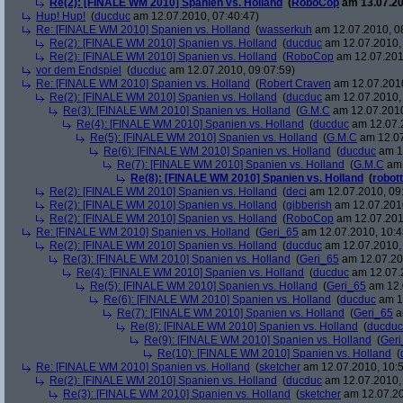
Re(2): [FINALE WM 2010] Spanien vs. Holland
(
RoboCop
am 13.07.20
Hup! Hup!
(
ducduc
am 12.07.2010, 07:40:47)
Re: [FINALE WM 2010] Spanien vs. Holland
(
wasserkuh
am 12.07.2010, 0
Re(2): [FINALE WM 2010] Spanien vs. Holland
(
ducduc
am 12.07.2010, 
Re(2): [FINALE WM 2010] Spanien vs. Holland
(
RoboCop
am 12.07.201
vor dem Endspiel
(
ducduc
am 12.07.2010, 09:07:59)
Re: [FINALE WM 2010] Spanien vs. Holland
(
Robert Craven
am 12.07.2010
Re(2): [FINALE WM 2010] Spanien vs. Holland
(
ducduc
am 12.07.2010, 
Re(3): [FINALE WM 2010] Spanien vs. Holland
(
G.M.C
am 12.07.2010
Re(4): [FINALE WM 2010] Spanien vs. Holland
(
ducduc
am 12.07.2
Re(5): [FINALE WM 2010] Spanien vs. Holland
(
G.M.C
am 12.07
Re(6): [FINALE WM 2010] Spanien vs. Holland
(
ducduc
am 12
Re(7): [FINALE WM 2010] Spanien vs. Holland
(
G.M.C
am 
Re(8): [FINALE WM 2010] Spanien vs. Holland
(
robott
Re(2): [FINALE WM 2010] Spanien vs. Holland
(
deci
am 12.07.2010, 09
Re(2): [FINALE WM 2010] Spanien vs. Holland
(
gibberish
am 12.07.2010
Re(2): [FINALE WM 2010] Spanien vs. Holland
(
RoboCop
am 12.07.201
Re: [FINALE WM 2010] Spanien vs. Holland
(
Geri_65
am 12.07.2010, 10:4
Re(2): [FINALE WM 2010] Spanien vs. Holland
(
ducduc
am 12.07.2010, 
Re(3): [FINALE WM 2010] Spanien vs. Holland
(
Geri_65
am 12.07.20
Re(4): [FINALE WM 2010] Spanien vs. Holland
(
ducduc
am 12.07.2
Re(5): [FINALE WM 2010] Spanien vs. Holland
(
Geri_65
am 12.
Re(6): [FINALE WM 2010] Spanien vs. Holland
(
ducduc
am 12
Re(7): [FINALE WM 2010] Spanien vs. Holland
(
Geri_65
a
Re(8): [FINALE WM 2010] Spanien vs. Holland
(
ducduc
Re(9): [FINALE WM 2010] Spanien vs. Holland
(
Ger
Re(10): [FINALE WM 2010] Spanien vs. Holland
(
Re: [FINALE WM 2010] Spanien vs. Holland
(
sketcher
am 12.07.2010, 10:5
Re(2): [FINALE WM 2010] Spanien vs. Holland
(
ducduc
am 12.07.2010, 
Re(3): [FINALE WM 2010] Spanien vs. Holland
(
sketcher
am 12.07.20