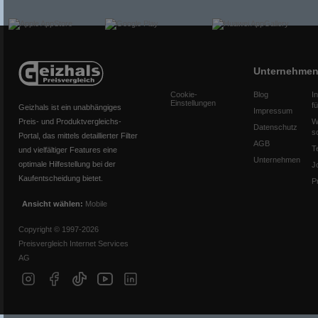
Unternehme
Cookie-
Blog
I
Einstellungen
f
Geizhals ist ein unabhängiges
Impressum
Preis- und Produktvergleichs-
W
Datenschutz
s
Portal, das mittels detaillierter Filter
AGB
T
und vielfältiger Features eine
Unternehmen
optimale Hilfestellung bei der
J
Kaufentscheidung bietet.
P
Ansicht wählen:
Mobile
Copyright © 1997-2026
Preisvergleich Internet Services
AG