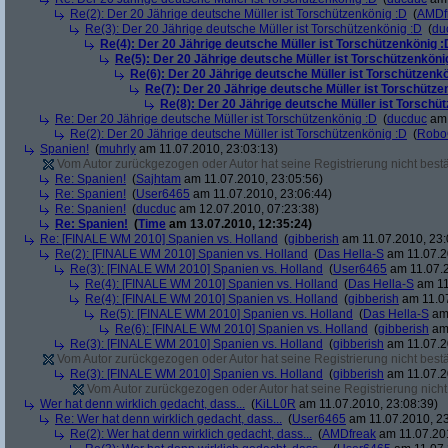
Re(2): Der 20 Jährige deutsche Müller ist Torschützenkönig :D
(
AMDf
Re(3): Der 20 Jährige deutsche Müller ist Torschützenkönig :D
(
du
Re(4): Der 20 Jährige deutsche Müller ist Torschützenkönig :
Re(5): Der 20 Jährige deutsche Müller ist Torschützenköni
Re(6): Der 20 Jährige deutsche Müller ist Torschützenk
Re(7): Der 20 Jährige deutsche Müller ist Torschütze
Re(8): Der 20 Jährige deutsche Müller ist Torschü
Re: Der 20 Jährige deutsche Müller ist Torschützenkönig :D
(
ducduc
am 
Re(2): Der 20 Jährige deutsche Müller ist Torschützenkönig :D
(
Robo
Spanien!
(
muhrly
am 11.07.2010, 23:03:13)
Vom Autor zurückgezogen oder Autor hat seine Registrierung nicht bestä
Re: Spanien!
(
Sajhtam
am 11.07.2010, 23:05:56)
Re: Spanien!
(
User6465
am 11.07.2010, 23:06:44)
Re: Spanien!
(
ducduc
am 12.07.2010, 07:23:38)
Re: Spanien!
(
Time
am 13.07.2010, 12:35:24)
Re: [FINALE WM 2010] Spanien vs. Holland
(
gibberish
am 11.07.2010, 23:
Re(2): [FINALE WM 2010] Spanien vs. Holland
(
Das Hella-S
am 11.07.2
Re(3): [FINALE WM 2010] Spanien vs. Holland
(
User6465
am 11.07.2
Re(4): [FINALE WM 2010] Spanien vs. Holland
(
Das Hella-S
am 11
Re(4): [FINALE WM 2010] Spanien vs. Holland
(
gibberish
am 11.07
Re(5): [FINALE WM 2010] Spanien vs. Holland
(
Das Hella-S
am 
Re(6): [FINALE WM 2010] Spanien vs. Holland
(
gibberish
am 
Re(3): [FINALE WM 2010] Spanien vs. Holland
(
gibberish
am 11.07.2
Vom Autor zurückgezogen oder Autor hat seine Registrierung nicht bestä
Re(3): [FINALE WM 2010] Spanien vs. Holland
(
gibberish
am 11.07.2
Vom Autor zurückgezogen oder Autor hat seine Registrierung nicht 
Wer hat denn wirklich gedacht, dass...
(
KiLL0R
am 11.07.2010, 23:08:39)
Re: Wer hat denn wirklich gedacht, dass...
(
User6465
am 11.07.2010, 23
Re(2): Wer hat denn wirklich gedacht, dass...
(
AMDfreak
am 11.07.201