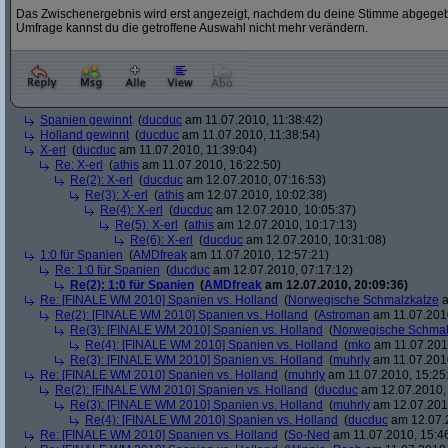
Das Zwischenergebnis wird erst angezeigt, nachdem du deine Stimme abgegebe
Umfrage kannst du die getroffene Auswahl nicht mehr verändern.
Spanien gewinnt
(
ducduc
am 11.07.2010, 11:38:42)
Holland gewinnt
(
ducduc
am 11.07.2010, 11:38:54)
X-erl
(
ducduc
am 11.07.2010, 11:39:04)
Re: X-erl
(
athis
am 11.07.2010, 16:22:50)
Re(2): X-erl
(
ducduc
am 12.07.2010, 07:16:53)
Re(3): X-erl
(
athis
am 12.07.2010, 10:02:38)
Re(4): X-erl
(
ducduc
am 12.07.2010, 10:05:37)
Re(5): X-erl
(
athis
am 12.07.2010, 10:17:13)
Re(6): X-erl
(
ducduc
am 12.07.2010, 10:31:08)
1:0 für Spanien
(
AMDfreak
am 11.07.2010, 12:57:21)
Re: 1:0 für Spanien
(
ducduc
am 12.07.2010, 07:17:12)
Re(2): 1:0 für Spanien
(
AMDfreak
am 12.07.2010, 20:09:36)
Re: [FINALE WM 2010] Spanien vs. Holland
(
Norwegische Schmalzkatze
a
Re(2): [FINALE WM 2010] Spanien vs. Holland
(
Astroman
am 11.07.2010
Re(3): [FINALE WM 2010] Spanien vs. Holland
(
Norwegische Schmal
Re(4): [FINALE WM 2010] Spanien vs. Holland
(
mko
am 11.07.2010
Re(3): [FINALE WM 2010] Spanien vs. Holland
(
muhrly
am 11.07.2010
Re: [FINALE WM 2010] Spanien vs. Holland
(
muhrly
am 11.07.2010, 15:25
Re(2): [FINALE WM 2010] Spanien vs. Holland
(
ducduc
am 12.07.2010, 
Re(3): [FINALE WM 2010] Spanien vs. Holland
(
muhrly
am 12.07.2010
Re(4): [FINALE WM 2010] Spanien vs. Holland
(
ducduc
am 12.07.2
Re: [FINALE WM 2010] Spanien vs. Holland
(
So-Ned
am 11.07.2010, 15:4