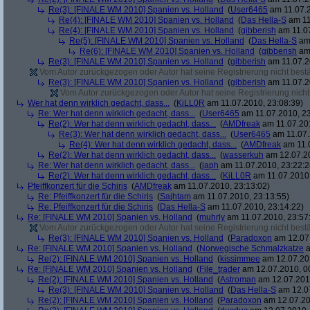
Re(3): [FINALE WM 2010] Spanien vs. Holland
(
User6465
am 11.07.2
Re(4): [FINALE WM 2010] Spanien vs. Holland
(
Das Hella-S
am 11
Re(4): [FINALE WM 2010] Spanien vs. Holland
(
gibberish
am 11.07
Re(5): [FINALE WM 2010] Spanien vs. Holland
(
Das Hella-S
am 
Re(6): [FINALE WM 2010] Spanien vs. Holland
(
gibberish
am 
Re(3): [FINALE WM 2010] Spanien vs. Holland
(
gibberish
am 11.07.2
Vom Autor zurückgezogen oder Autor hat seine Registrierung nicht bestä
Re(3): [FINALE WM 2010] Spanien vs. Holland
(
gibberish
am 11.07.2
Vom Autor zurückgezogen oder Autor hat seine Registrierung nicht 
Wer hat denn wirklich gedacht, dass...
(
KiLL0R
am 11.07.2010, 23:08:39)
Re: Wer hat denn wirklich gedacht, dass...
(
User6465
am 11.07.2010, 23
Re(2): Wer hat denn wirklich gedacht, dass...
(
AMDfreak
am 11.07.201
Re(3): Wer hat denn wirklich gedacht, dass...
(
User6465
am 11.07.
Re(4): Wer hat denn wirklich gedacht, dass...
(
AMDfreak
am 11.0
Re(2): Wer hat denn wirklich gedacht, dass...
(
wasserkuh
am 12.07.20
Re: Wer hat denn wirklich gedacht, dass...
(
japh
am 11.07.2010, 23:22:2
Re(2): Wer hat denn wirklich gedacht, dass...
(
KiLL0R
am 11.07.2010,
Pfeiffkonzert für die Schiris
(
AMDfreak
am 11.07.2010, 23:13:02)
Re: Pfeiffkonzert für die Schiris
(
Sajhtam
am 11.07.2010, 23:13:55)
Re: Pfeiffkonzert für die Schiris
(
Das Hella-S
am 11.07.2010, 23:14:22)
Re: [FINALE WM 2010] Spanien vs. Holland
(
muhrly
am 11.07.2010, 23:57
Vom Autor zurückgezogen oder Autor hat seine Registrierung nicht bestä
Re(3): [FINALE WM 2010] Spanien vs. Holland
(
Paradoxon
am 12.07.
Re: [FINALE WM 2010] Spanien vs. Holland
(
Norwegische Schmalzkatze
a
Re(2): [FINALE WM 2010] Spanien vs. Holland
(
kissimmee
am 12.07.201
Re: [FINALE WM 2010] Spanien vs. Holland
(
File_trader
am 12.07.2010, 0
Re(2): [FINALE WM 2010] Spanien vs. Holland
(
Astroman
am 12.07.2010
Re(3): [FINALE WM 2010] Spanien vs. Holland
(
Das Hella-S
am 12.07
Re(2): [FINALE WM 2010] Spanien vs. Holland
(
Paradoxon
am 12.07.20