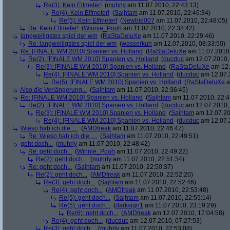
Re(3): Kein Elfmeter!
(
muhrly
am 11.07.2010, 22:43:13)
Re(4): Kein Elfmeter!
(
Sajhtam
am 11.07.2010, 22:46:34)
Re(5): Kein Elfmeter!
(
Newbie007
am 11.07.2010, 22:48:05)
Re: Kein Elfmeter!
(
Winnie_Pooh
am 11.07.2010, 22:38:42)
langweiligstes spiel der wm
(
RaStaDeluXe
am 11.07.2010, 22:29:46)
Re: langweiligstes spiel der wm
(
wasserkuh
am 12.07.2010, 08:33:50)
Re: [FINALE WM 2010] Spanien vs. Holland
(
RaStaDeluXe
am 11.07.2010,
Re(2): [FINALE WM 2010] Spanien vs. Holland
(
ducduc
am 12.07.2010, 
Re(3): [FINALE WM 2010] Spanien vs. Holland
(
RaStaDeluXe
am 12.
Re(4): [FINALE WM 2010] Spanien vs. Holland
(
ducduc
am 12.07.2
Re(5): [FINALE WM 2010] Spanien vs. Holland
(
RaStaDeluXe
a
Also die Verlängerung...
(
Sajhtam
am 11.07.2010, 22:36:45)
Re: [FINALE WM 2010] Spanien vs. Holland
(
Sajhtam
am 11.07.2010, 22:4
Re(2): [FINALE WM 2010] Spanien vs. Holland
(
ducduc
am 12.07.2010, 
Re(3): [FINALE WM 2010] Spanien vs. Holland
(
Sajhtam
am 12.07.20
Re(4): [FINALE WM 2010] Spanien vs. Holland
(
ducduc
am 12.07.2
Wieso hab ich die ....
(
AMDfreak
am 11.07.2010, 22:46:47)
Re: Wieso hab ich die ....
(
Sajhtam
am 11.07.2010, 22:49:51)
geht doch...
(
muhrly
am 11.07.2010, 22:48:42)
Re: geht doch...
(
Winnie_Pooh
am 11.07.2010, 22:49:22)
Re(2): geht doch...
(
muhrly
am 11.07.2010, 22:51:34)
Re: geht doch...
(
Sajhtam
am 11.07.2010, 22:50:37)
Re(2): geht doch...
(
AMDfreak
am 11.07.2010, 22:52:20)
Re(3): geht doch...
(
Sajhtam
am 11.07.2010, 22:52:46)
Re(4): geht doch...
(
AMDfreak
am 11.07.2010, 22:53:48)
Re(5): geht doch...
(
Sajhtam
am 11.07.2010, 22:55:14)
Re(5): geht doch...
(
darksign1
am 11.07.2010, 23:19:29)
Re(6): geht doch...
(
AMDfreak
am 12.07.2010, 17:04:58)
Re(4): geht doch...
(
ducduc
am 12.07.2010, 07:27:53)
Re(3): geht doch...
(
muhrly
am 11.07.2010, 22:53:08)