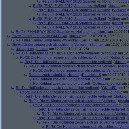
Re(8): [FINALE WM 2010] Spanien vs. Holland
(
robotti
a
Re(6): [FINALE WM 2010] Spanien vs. Holland
(
ducduc
am 12
Re(7): [FINALE WM 2010] Spanien vs. Holland
(
Vierkorn
a
Re(8): [FINALE WM 2010] Spanien vs. Holland
(
ducduc
Re(6): [FINALE WM 2010] Spanien vs. Holland
(
Hilfiger
am 12
Re(7): [FINALE WM 2010] Spanien vs. Holland
(
robotti
am 
Re(8): [FINALE WM 2010] Spanien vs. Holland
(
Vierko
Re(2): [FINALE WM 2010] Spanien vs. Holland
(
darksign1
am 12.07.201
Flitzer Jimmy Jump beim WM-Pokal
(
ducduc
am 12.07.2010, 10:53:08)
Re: Flitzer Jimmy Jump beim WM-Pokal
(
Geri_65
am 12.07.2010, 10:56
Die Holländer zeigen sich als schlechte Verlierer!
(
Sajhtam
am 12.07.2010,
du sagst es
(
ducduc
am 12.07.2010, 11:31:25)
Re: Die Holländer zeigen sich als schlechte Verlierer!
(
RoboCop
am 12.
Re(2): Die Holländer zeigen sich als schlechte Verlierer!
(
Robert Cra
Re(3): Die Holländer zeigen sich als schlechte Verlierer!
(
ducduc
a
Re(4): Die Holländer zeigen sich als schlechte Verlierer!
(
darks
Re(5): Die Holländer zeigen sich als schlechte Verlierer!
(
du
Robben zoekt schuld bij zichzelf
(
Das Hella-S
am 12.07.2010, 1
Re: Robben zoekt schuld bij zichzelf
(
ducduc
am 12.07.2010,
Re: Robben zoekt schuld bij zichzelf
(
Collectors_edition
am 1
Re: Die Holländer zeigen sich als schlechte Verlierer!
(
Wizard51
am 12.0
Re(2): Die Holländer zeigen sich als schlechte Verlierer!
(
ducduc
am 1
Re(3): Die Holländer zeigen sich als schlechte Verlierer!
(
darksign
Re(4): Die Holländer zeigen sich als schlechte Verlierer!
(
ducdu
Re(5): Die Holländer zeigen sich als schlechte Verlierer!
(
rob
Re(6): Die Holländer zeigen sich als schlechte Verlierer!
(
Re(7): Die Holländer zeigen sich als schlechte Verlierer
Re(6): Die Holländer zeigen sich als schlechte Verlierer!
(
Re(7): Die Holländer zeigen sich als schlechte Verlierer
Re(8): Die Holländer zeigen sich als schlechte Verlier