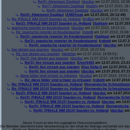
Re(6): Allgemeen Dagblad
(
ducduc
am 12.07.2010, 18:38
Re(7): Allgemeen Dagblad
(
muhrly
am 12.07.2010, 18:
Re(8): Allgemeen Dagblad
(
ducduc
am 12.07.2010, 
Re(2): Allgemeen Dagblad
(
AMDfreak
am 12.07.2010, 20:12:49)
Re: [FINALE WM 2010] Spanien vs. Holland
(
IcyBox
am 12.07.2010, 15:56
Re(2): [FINALE WM 2010] Spanien vs. Holland
(
Sajhtam
am 12.07.201
spanische reporter im freudentaumel
(
ducduc
am 12.07.2010, 18:22:11)
Re: spanische reporter im freudentaumel
(
robotti
am 12.07.2010, 20:08:
Re(2): spanische reporter im freudentaumel
(
Sajhtam
am 12.07.20
Re(3): spanische reporter im freudentaumel
(
robotti
am 12.07.2
Re(4): spanische reporter im freudentaumel
(
ducduc
am 13.0
live stream aus spanien
(
ducduc
am 12.07.2010, 18:22:54)
Re: live stream aus spanien
(
sketcher
am 12.07.2010, 18:58:01)
Re(2): live stream aus spanien
(
ducduc
am 12.07.2010, 18:59:43)
Re(3): live stream aus spanien
(
User6465
am 12.07.2010, 23:21
Re(4): live stream aus spanien
(
Das Hella-S
am 12.07.2010, 
Re(4): live stream aus spanien
(
ducduc
am 13.07.2010, 07:33
diese bilder sind schwer zu ertragen
(
ducduc
am 12.07.2010, 19:01:
Re: diese bilder sind schwer zu ertragen
(
robotti
am 12.07.2010,
Re: [FINALE WM 2010] Spanien vs. Holland
(
Norwegische Schmalzkatz
Re: [FINALE WM 2010] Spanien vs. Holland
(
Norwegische Schmalzkatz
Re(2): [FINALE WM 2010] Spanien vs. Holland
(
ducduc
am 14.07.2010
Re(3): [FINALE WM 2010] Spanien vs. Holland
(
Norwegische Schm
Re(4): [FINALE WM 2010] Spanien vs. Holland
(
ducduc
am 14.07
Re(5): [FINALE WM 2010] Spanien vs. Holland
(
Norwegische 
Re(6): [FINALE WM 2010] Spanien vs. Holland
(
ducduc
am 
Dieses Forum ist eine frei zugängliche Diskussionsplattform.
Der Betreiber übernimmt keine Verantwortung für den Inhalt der Beiträge und behält sich das
Recht vor, Beiträge mit rechtswidrigem oder anstößigem Inhalt zu löschen.