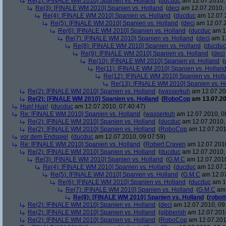
Re(2): [FINALE WM 2010] Spanien vs. Holland
(
ducduc
am 12.07.2010, 
Re(3): [FINALE WM 2010] Spanien vs. Holland
(
deci
am 12.07.2010, 
Re(4): [FINALE WM 2010] Spanien vs. Holland
(
ducduc
am 12.07.2
Re(5): [FINALE WM 2010] Spanien vs. Holland
(
deci
am 12.07.2
Re(6): [FINALE WM 2010] Spanien vs. Holland
(
ducduc
am 12
Re(7): [FINALE WM 2010] Spanien vs. Holland
(
deci
am 12
Re(8): [FINALE WM 2010] Spanien vs. Holland
(
ducduc
Re(9): [FINALE WM 2010] Spanien vs. Holland
(
deci
Re(10): [FINALE WM 2010] Spanien vs. Holland
(
Re(11): [FINALE WM 2010] Spanien vs. Hollan
Re(12): [FINALE WM 2010] Spanien vs. Holl
Re(13): [FINALE WM 2010] Spanien vs. H
Re(2): [FINALE WM 2010] Spanien vs. Holland
(
wasserkuh
am 12.07.20
Re(2): [FINALE WM 2010] Spanien vs. Holland
(
RoboCop
am 13.07.20
Hup! Hup!
(
ducduc
am 12.07.2010, 07:40:47)
Re: [FINALE WM 2010] Spanien vs. Holland
(
wasserkuh
am 12.07.2010, 0
Re(2): [FINALE WM 2010] Spanien vs. Holland
(
ducduc
am 12.07.2010, 
Re(2): [FINALE WM 2010] Spanien vs. Holland
(
RoboCop
am 12.07.201
vor dem Endspiel
(
ducduc
am 12.07.2010, 09:07:59)
Re: [FINALE WM 2010] Spanien vs. Holland
(
Robert Craven
am 12.07.2010
Re(2): [FINALE WM 2010] Spanien vs. Holland
(
ducduc
am 12.07.2010, 
Re(3): [FINALE WM 2010] Spanien vs. Holland
(
G.M.C
am 12.07.2010
Re(4): [FINALE WM 2010] Spanien vs. Holland
(
ducduc
am 12.07.2
Re(5): [FINALE WM 2010] Spanien vs. Holland
(
G.M.C
am 12.07
Re(6): [FINALE WM 2010] Spanien vs. Holland
(
ducduc
am 12
Re(7): [FINALE WM 2010] Spanien vs. Holland
(
G.M.C
am 
Re(8): [FINALE WM 2010] Spanien vs. Holland
(
robott
Re(2): [FINALE WM 2010] Spanien vs. Holland
(
deci
am 12.07.2010, 09
Re(2): [FINALE WM 2010] Spanien vs. Holland
(
gibberish
am 12.07.2010
Re(2): [FINALE WM 2010] Spanien vs. Holland
(
RoboCop
am 12.07.201