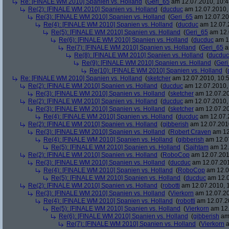
Re: [FINALE WM 2010] Spanien vs. Holland
(
Geri_65
am 12.07.2010, 10:4
Re(2): [FINALE WM 2010] Spanien vs. Holland
(
ducduc
am 12.07.2010, 
Re(3): [FINALE WM 2010] Spanien vs. Holland
(
Geri_65
am 12.07.20
Re(4): [FINALE WM 2010] Spanien vs. Holland
(
ducduc
am 12.07.2
Re(5): [FINALE WM 2010] Spanien vs. Holland
(
Geri_65
am 12.
Re(6): [FINALE WM 2010] Spanien vs. Holland
(
ducduc
am 12
Re(7): [FINALE WM 2010] Spanien vs. Holland
(
Geri_65
a
Re(8): [FINALE WM 2010] Spanien vs. Holland
(
ducduc
Re(9): [FINALE WM 2010] Spanien vs. Holland
(
Ger
Re(10): [FINALE WM 2010] Spanien vs. Holland
(
Re: [FINALE WM 2010] Spanien vs. Holland
(
sketcher
am 12.07.2010, 10:5
Re(2): [FINALE WM 2010] Spanien vs. Holland
(
ducduc
am 12.07.2010, 
Re(3): [FINALE WM 2010] Spanien vs. Holland
(
sketcher
am 12.07.20
Re(2): [FINALE WM 2010] Spanien vs. Holland
(
ducduc
am 12.07.2010, 
Re(3): [FINALE WM 2010] Spanien vs. Holland
(
sketcher
am 12.07.20
Re(4): [FINALE WM 2010] Spanien vs. Holland
(
ducduc
am 12.07.2
Re(2): [FINALE WM 2010] Spanien vs. Holland
(
gibberish
am 12.07.2010
Re(3): [FINALE WM 2010] Spanien vs. Holland
(
Robert Craven
am 12
Re(4): [FINALE WM 2010] Spanien vs. Holland
(
gibberish
am 12.07
Re(5): [FINALE WM 2010] Spanien vs. Holland
(
Sajhtam
am 12.
Re(2): [FINALE WM 2010] Spanien vs. Holland
(
RoboCop
am 12.07.2010
Re(3): [FINALE WM 2010] Spanien vs. Holland
(
ducduc
am 12.07.201
Re(4): [FINALE WM 2010] Spanien vs. Holland
(
RoboCop
am 12.0
Re(5): [FINALE WM 2010] Spanien vs. Holland
(
ducduc
am 12.0
Re(2): [FINALE WM 2010] Spanien vs. Holland
(
robotti
am 12.07.2010, 1
Re(3): [FINALE WM 2010] Spanien vs. Holland
(
Vierkorn
am 12.07.20
Re(4): [FINALE WM 2010] Spanien vs. Holland
(
robotti
am 12.07.20
Re(5): [FINALE WM 2010] Spanien vs. Holland
(
Vierkorn
am 12.
Re(6): [FINALE WM 2010] Spanien vs. Holland
(
gibberish
am 
Re(7): [FINALE WM 2010] Spanien vs. Holland
(
Vierkorn
a