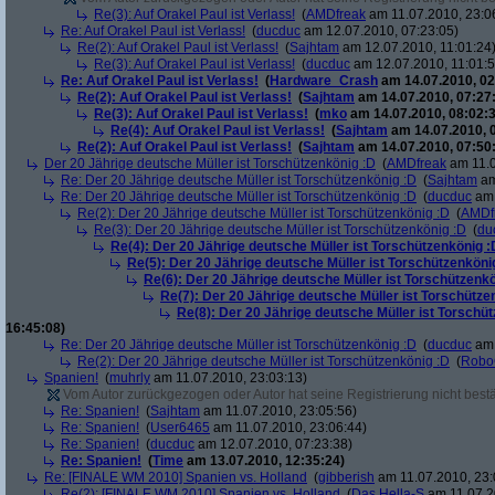
Re(3): Auf Orakel Paul ist Verlass!
(
AMDfreak
am 11.07.2010, 23:0
Re: Auf Orakel Paul ist Verlass!
(
ducduc
am 12.07.2010, 07:23:05)
Re(2): Auf Orakel Paul ist Verlass!
(
Sajhtam
am 12.07.2010, 11:01:24
Re(3): Auf Orakel Paul ist Verlass!
(
ducduc
am 12.07.2010, 11:01:5
Re: Auf Orakel Paul ist Verlass!
(
Hardware_Crash
am 14.07.2010, 02
Re(2): Auf Orakel Paul ist Verlass!
(
Sajhtam
am 14.07.2010, 07:27
Re(3): Auf Orakel Paul ist Verlass!
(
mko
am 14.07.2010, 08:02:3
Re(4): Auf Orakel Paul ist Verlass!
(
Sajhtam
am 14.07.2010, 
Re(2): Auf Orakel Paul ist Verlass!
(
Sajhtam
am 14.07.2010, 07:50
Der 20 Jährige deutsche Müller ist Torschützenkönig :D
(
AMDfreak
am 11.0
Re: Der 20 Jährige deutsche Müller ist Torschützenkönig :D
(
Sajhtam
am
Re: Der 20 Jährige deutsche Müller ist Torschützenkönig :D
(
ducduc
am 
Re(2): Der 20 Jährige deutsche Müller ist Torschützenkönig :D
(
AMDf
Re(3): Der 20 Jährige deutsche Müller ist Torschützenkönig :D
(
du
Re(4): Der 20 Jährige deutsche Müller ist Torschützenkönig :
Re(5): Der 20 Jährige deutsche Müller ist Torschützenköni
Re(6): Der 20 Jährige deutsche Müller ist Torschützenk
Re(7): Der 20 Jährige deutsche Müller ist Torschütze
Re(8): Der 20 Jährige deutsche Müller ist Torschü
16:45:08)
Re: Der 20 Jährige deutsche Müller ist Torschützenkönig :D
(
ducduc
am 
Re(2): Der 20 Jährige deutsche Müller ist Torschützenkönig :D
(
Robo
Spanien!
(
muhrly
am 11.07.2010, 23:03:13)
Vom Autor zurückgezogen oder Autor hat seine Registrierung nicht bestä
Re: Spanien!
(
Sajhtam
am 11.07.2010, 23:05:56)
Re: Spanien!
(
User6465
am 11.07.2010, 23:06:44)
Re: Spanien!
(
ducduc
am 12.07.2010, 07:23:38)
Re: Spanien!
(
Time
am 13.07.2010, 12:35:24)
Re: [FINALE WM 2010] Spanien vs. Holland
(
gibberish
am 11.07.2010, 23:
Re(2): [FINALE WM 2010] Spanien vs. Holland
(
Das Hella-S
am 11.07.2