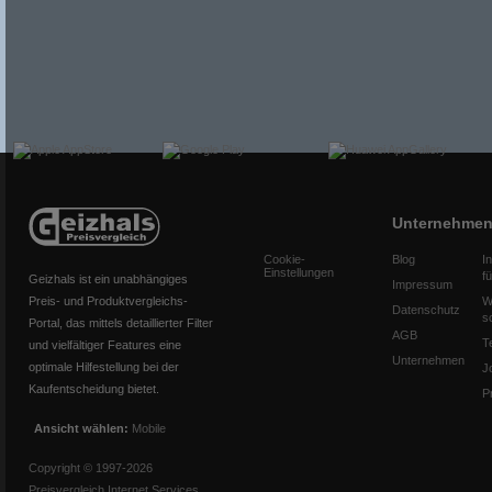
Unternehme
Cookie-
Blog
I
Einstellungen
f
Geizhals ist ein unabhängiges
Impressum
Preis- und Produktvergleichs-
W
Datenschutz
s
Portal, das mittels detaillierter Filter
AGB
T
und vielfältiger Features eine
Unternehmen
optimale Hilfestellung bei der
J
Kaufentscheidung bietet.
P
Ansicht wählen:
Mobile
Copyright © 1997-2026
Preisvergleich Internet Services