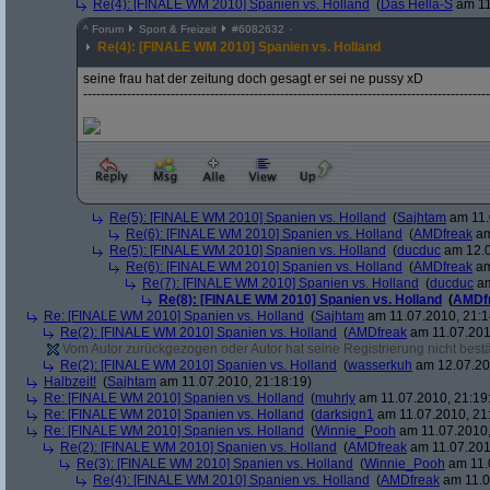
Re(4): [FINALE WM 2010] Spanien vs. Holland
(
Das Hella-S
am 11
^
Forum
Sport & Freizeit
#
6082632
Re(4): [FINALE WM 2010] Spanien vs. Holland
seine frau hat der zeitung doch gesagt er sei ne pussy xD
---------------------------------------------------------------------------------------------
Re(5): [FINALE WM 2010] Spanien vs. Holland
(
Sajhtam
am 11.
Re(6): [FINALE WM 2010] Spanien vs. Holland
(
AMDfreak
am
Re(5): [FINALE WM 2010] Spanien vs. Holland
(
ducduc
am 12.0
Re(6): [FINALE WM 2010] Spanien vs. Holland
(
AMDfreak
am
Re(7): [FINALE WM 2010] Spanien vs. Holland
(
ducduc
am
Re(8): [FINALE WM 2010] Spanien vs. Holland
(
AMDf
Re: [FINALE WM 2010] Spanien vs. Holland
(
Sajhtam
am 11.07.2010, 21:1
Re(2): [FINALE WM 2010] Spanien vs. Holland
(
AMDfreak
am 11.07.201
Vom Autor zurückgezogen oder Autor hat seine Registrierung nicht bestä
Re(2): [FINALE WM 2010] Spanien vs. Holland
(
wasserkuh
am 12.07.20
Halbzeit!
(
Sajhtam
am 11.07.2010, 21:18:19)
Re: [FINALE WM 2010] Spanien vs. Holland
(
muhrly
am 11.07.2010, 21:19
Re: [FINALE WM 2010] Spanien vs. Holland
(
darksign1
am 11.07.2010, 21
Re: [FINALE WM 2010] Spanien vs. Holland
(
Winnie_Pooh
am 11.07.2010,
Re(2): [FINALE WM 2010] Spanien vs. Holland
(
AMDfreak
am 11.07.201
Re(3): [FINALE WM 2010] Spanien vs. Holland
(
Winnie_Pooh
am 11.
Re(4): [FINALE WM 2010] Spanien vs. Holland
(
AMDfreak
am 11.0