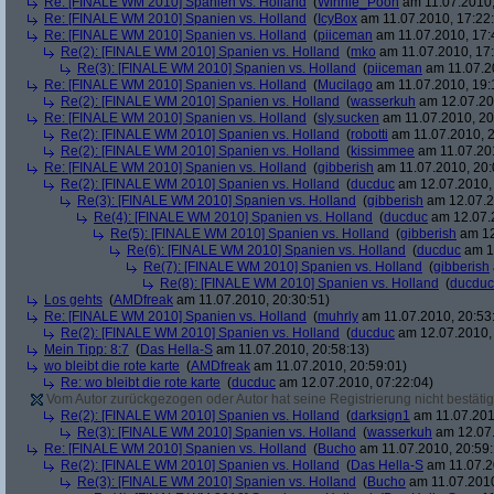
Re: [FINALE WM 2010] Spanien vs. Holland
(
Winnie_Pooh
am 11.07.2010,
Re: [FINALE WM 2010] Spanien vs. Holland
(
IcyBox
am 11.07.2010, 17:22
Re: [FINALE WM 2010] Spanien vs. Holland
(
piiceman
am 11.07.2010, 17:
Re(2): [FINALE WM 2010] Spanien vs. Holland
(
mko
am 11.07.2010, 17:
Re(3): [FINALE WM 2010] Spanien vs. Holland
(
piiceman
am 11.07.2
Re: [FINALE WM 2010] Spanien vs. Holland
(
Mucilago
am 11.07.2010, 19:
Re(2): [FINALE WM 2010] Spanien vs. Holland
(
wasserkuh
am 12.07.20
Re: [FINALE WM 2010] Spanien vs. Holland
(
sly.sucken
am 11.07.2010, 20
Re(2): [FINALE WM 2010] Spanien vs. Holland
(
robotti
am 11.07.2010, 2
Re(2): [FINALE WM 2010] Spanien vs. Holland
(
kissimmee
am 11.07.201
Re: [FINALE WM 2010] Spanien vs. Holland
(
gibberish
am 11.07.2010, 20:
Re(2): [FINALE WM 2010] Spanien vs. Holland
(
ducduc
am 12.07.2010, 
Re(3): [FINALE WM 2010] Spanien vs. Holland
(
gibberish
am 12.07.2
Re(4): [FINALE WM 2010] Spanien vs. Holland
(
ducduc
am 12.07.2
Re(5): [FINALE WM 2010] Spanien vs. Holland
(
gibberish
am 12
Re(6): [FINALE WM 2010] Spanien vs. Holland
(
ducduc
am 12
Re(7): [FINALE WM 2010] Spanien vs. Holland
(
gibberish
Re(8): [FINALE WM 2010] Spanien vs. Holland
(
ducduc
Los gehts
(
AMDfreak
am 11.07.2010, 20:30:51)
Re: [FINALE WM 2010] Spanien vs. Holland
(
muhrly
am 11.07.2010, 20:53
Re(2): [FINALE WM 2010] Spanien vs. Holland
(
ducduc
am 12.07.2010, 
Mein Tipp: 8:7
(
Das Hella-S
am 11.07.2010, 20:58:13)
wo bleibt die rote karte
(
AMDfreak
am 11.07.2010, 20:59:01)
Re: wo bleibt die rote karte
(
ducduc
am 12.07.2010, 07:22:04)
Vom Autor zurückgezogen oder Autor hat seine Registrierung nicht bestätig
Re(2): [FINALE WM 2010] Spanien vs. Holland
(
darksign1
am 11.07.201
Re(3): [FINALE WM 2010] Spanien vs. Holland
(
wasserkuh
am 12.07.
Re: [FINALE WM 2010] Spanien vs. Holland
(
Bucho
am 11.07.2010, 20:59:
Re(2): [FINALE WM 2010] Spanien vs. Holland
(
Das Hella-S
am 11.07.2
Re(3): [FINALE WM 2010] Spanien vs. Holland
(
Bucho
am 11.07.2010