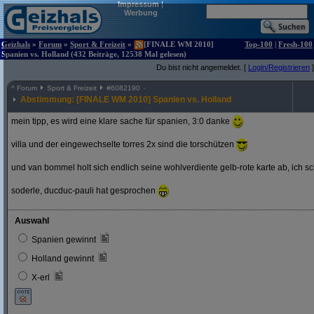
Impressum
|
Werbung
Geizhals
»
Forum
»
Sport & Freizeit
»
[FINALE WM 2010]
Top-100
|
Fresh-100
Spanien vs. Holland (432 Beiträge, 12538 Mal gelesen)
Du bist nicht angemeldet. [
Login/Registrieren
]
^
Forum
Sport & Freizeit
#
6082190
Abstimmung: [FINALE WM 2010] Spanien vs. Holland
mein tipp, es wird eine klare sache für spanien, 3:0 danke
villa und der eingewechselte torres 2x sind die torschützen
und van bommel holt sich endlich seine wohlverdiente gelb-rote karte ab, ich s
soderle, ducduc-pauli hat gesprochen
Auswahl
Spanien gewinnt
Holland gewinnt
X-erl