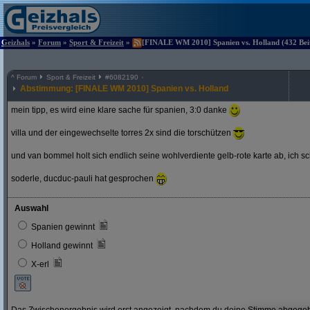
Geizhals
»
Forum
»
Sport & Freizeit
»
[FINALE WM 2010] Spanien vs. Holland (432 Beit
^
Forum
Sport & Freizeit
#
6082190
Abstimmung: [FINALE WM 2010] Spanien vs. Holland
mein tipp, es wird eine klare sache für spanien, 3:0 danke
villa und der eingewechselte torres 2x sind die torschützen
und van bommel holt sich endlich seine wohlverdiente gelb-rote karte ab, ich s
soderle, ducduc-pauli hat gesprochen
Auswahl
Spanien gewinnt
Holland gewinnt
X-erl