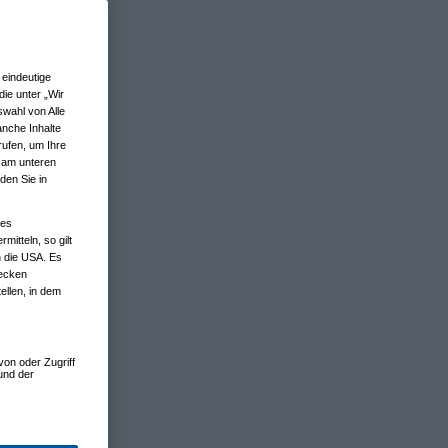
eindeutige
ie unter „Wir
wahl von Alle
anche Inhalte
rufen, um Ihre
n am unteren
den Sie in
nes
tteln, so gilt
n die USA. Es
wecken
ellen, in dem
von oder Zugriff
und der