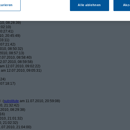
:38)
42:05)
gurieren
Alle ablehnen
Akz
45:00)
010, 17:50:38)
16:01)
10, 08:28:39)
:02:10)
0:27:41)
0, 20:45:49)
03:11)
07:21:42)
010, 08:50:32)
010, 08:57:13)
.07.2010, 08:58:40)
.07.2010, 08:59:58)
am 12.07.2010, 09:02:22)
am 12.07.2010, 09:05:31)
:24)
07:18:17)
t
(
substitute
am 11.07.2010, 20:59:08)
0, 21:32:42)
2010, 08:29:38)
16)
010, 21:01:32)
, 21:02:32)
.07.2010, 21:04:00)