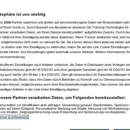
n hast. Anders als bei einer
atsphäre ist uns wichtig
ere
1019
-Partner speichern und greifen auf personenbezogene Daten wie Browserdaten oder 
f Ihrem Gerät zu. Durch Auswahl von Akzeptieren aktivieren Sie Tracking-Technologien für d
artner verarbeiten Daten, um Ihnen Dienste bereitzustellen“ aufgeführten Zwecke. Durch Aus
 Widerruf Ihrer Einwilligung werden diese deaktiviert. Wenn Tracker deaktiviert sind, sind m
 möglicherweise nicht mehr so relevant für Sie. Sie können dieses Menü jederzeit wieder auf
 zu ändern oder Ihre Einwilligung zu widerrufen, indem Sie auf den Link Cookie-Einstellunge
eite klicken. Ihre Einstellungen gelten innerhalb unseres Website. Weitere Informationen fin
nschutzerklärung.
etroffenen Einstellungen auch Anbieter umfassen, die Daten in Drittstaaten ohne Vorliegen ei
itsbeschlusses gem Art 45 DSGVO und ohne geeignete Garantien gem Art 46 DSGVO übermi
gung auch hierfür (Art 49 Abs 1 lit a DSGVO). Dies gilt insbesondere für Datenübermittlungen i
esondere das Risiko, dass Ihre Daten durch Behörden zu Kontroll- und zu Überwachungsz
m 11.07.2010, 13:52:15)
werden können, möglicherweise auch ohne Rechtsbehelfsmöglichkeiten. Dies können Sie abst
, 14:49:37)
eweiligen Anbieter in der Liste keine Einwilligung abgeben.
zkatze
am 11.07.2010, 15:13:28)
, 16:27:29)
nsere Partner verarbeiten Daten, um Folgendes bereitzustellen:
, 19:30:59)
:31)
enschaften zur Identifikation aktiv abfragen. Verwendung genauer Standortdaten. Speichern 
ionen auf einem Endgerät. Personalisierte Werbung und Inhalte, Messung von Werbeleistung 
07:32:35)
von Inhalten, Zielgruppenforschung sowie Entwicklung und Verbesserung von Angeboten.
, 07:40:59)
rtner (Lieferanten)
010, 07:45:13)
6:14)
 16:56:17)