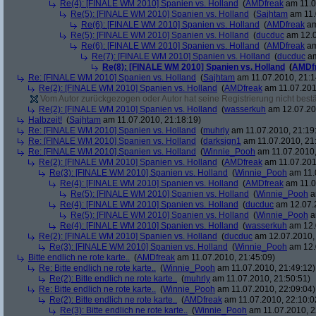
Re(4): [FINALE WM 2010] Spanien vs. Holland
(
AMDfreak
am 11.0
Re(5): [FINALE WM 2010] Spanien vs. Holland
(
Sajhtam
am 11.
Re(6): [FINALE WM 2010] Spanien vs. Holland
(
AMDfreak
am
Re(5): [FINALE WM 2010] Spanien vs. Holland
(
ducduc
am 12.0
Re(6): [FINALE WM 2010] Spanien vs. Holland
(
AMDfreak
am
Re(7): [FINALE WM 2010] Spanien vs. Holland
(
ducduc
am
Re(8): [FINALE WM 2010] Spanien vs. Holland
(
AMDf
Re: [FINALE WM 2010] Spanien vs. Holland
(
Sajhtam
am 11.07.2010, 21:1
Re(2): [FINALE WM 2010] Spanien vs. Holland
(
AMDfreak
am 11.07.201
Vom Autor zurückgezogen oder Autor hat seine Registrierung nicht bestä
Re(2): [FINALE WM 2010] Spanien vs. Holland
(
wasserkuh
am 12.07.20
Halbzeit!
(
Sajhtam
am 11.07.2010, 21:18:19)
Re: [FINALE WM 2010] Spanien vs. Holland
(
muhrly
am 11.07.2010, 21:19
Re: [FINALE WM 2010] Spanien vs. Holland
(
darksign1
am 11.07.2010, 21
Re: [FINALE WM 2010] Spanien vs. Holland
(
Winnie_Pooh
am 11.07.2010,
Re(2): [FINALE WM 2010] Spanien vs. Holland
(
AMDfreak
am 11.07.201
Re(3): [FINALE WM 2010] Spanien vs. Holland
(
Winnie_Pooh
am 11.
Re(4): [FINALE WM 2010] Spanien vs. Holland
(
AMDfreak
am 11.0
Re(5): [FINALE WM 2010] Spanien vs. Holland
(
Winnie_Pooh
a
Re(4): [FINALE WM 2010] Spanien vs. Holland
(
ducduc
am 12.07.2
Re(5): [FINALE WM 2010] Spanien vs. Holland
(
Winnie_Pooh
a
Re(4): [FINALE WM 2010] Spanien vs. Holland
(
wasserkuh
am 12.
Re(2): [FINALE WM 2010] Spanien vs. Holland
(
ducduc
am 12.07.2010, 
Re(3): [FINALE WM 2010] Spanien vs. Holland
(
Winnie_Pooh
am 12.
Bitte endlich ne rote karte..
(
AMDfreak
am 11.07.2010, 21:45:09)
Re: Bitte endlich ne rote karte..
(
Winnie_Pooh
am 11.07.2010, 21:49:12)
Re(2): Bitte endlich ne rote karte..
(
muhrly
am 11.07.2010, 21:50:51)
Re: Bitte endlich ne rote karte..
(
Winnie_Pooh
am 11.07.2010, 22:09:04)
Re(2): Bitte endlich ne rote karte..
(
AMDfreak
am 11.07.2010, 22:10:0
Re(3): Bitte endlich ne rote karte..
(
Winnie_Pooh
am 11.07.2010, 2