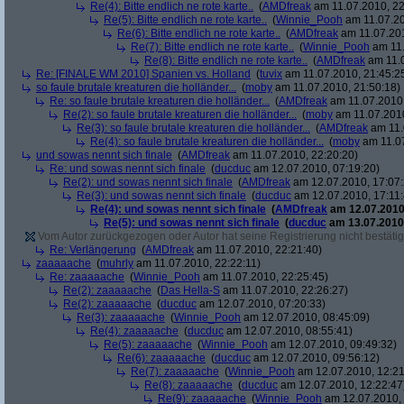
Re(4): Bitte endlich ne rote karte..
(
AMDfreak
am 11.07.2010, 22
Re(5): Bitte endlich ne rote karte..
(
Winnie_Pooh
am 11.07.20
Re(6): Bitte endlich ne rote karte..
(
AMDfreak
am 11.07.201
Re(7): Bitte endlich ne rote karte..
(
Winnie_Pooh
am 11.
Re(8): Bitte endlich ne rote karte..
(
AMDfreak
am 11.0
Re: [FINALE WM 2010] Spanien vs. Holland
(
tuvix
am 11.07.2010, 21:45:2
so faule brutale kreaturen die holländer...
(
moby
am 11.07.2010, 21:50:18)
Re: so faule brutale kreaturen die holländer...
(
AMDfreak
am 11.07.2010,
Re(2): so faule brutale kreaturen die holländer...
(
moby
am 11.07.2010
Re(3): so faule brutale kreaturen die holländer...
(
AMDfreak
am 11.
Re(4): so faule brutale kreaturen die holländer...
(
moby
am 11.07
und sowas nennt sich finale
(
AMDfreak
am 11.07.2010, 22:20:20)
Re: und sowas nennt sich finale
(
ducduc
am 12.07.2010, 07:19:20)
Re(2): und sowas nennt sich finale
(
AMDfreak
am 12.07.2010, 17:07:
Re(3): und sowas nennt sich finale
(
ducduc
am 12.07.2010, 17:11:
Re(4): und sowas nennt sich finale
(
AMDfreak
am 12.07.2010,
Re(5): und sowas nennt sich finale
(
ducduc
am 13.07.2010,
Vom Autor zurückgezogen oder Autor hat seine Registrierung nicht bestätig
Re: Verlängerung
(
AMDfreak
am 11.07.2010, 22:21:40)
zaaaaache
(
muhrly
am 11.07.2010, 22:22:11)
Re: zaaaaache
(
Winnie_Pooh
am 11.07.2010, 22:25:45)
Re(2): zaaaaache
(
Das Hella-S
am 11.07.2010, 22:26:27)
Re(2): zaaaaache
(
ducduc
am 12.07.2010, 07:20:33)
Re(3): zaaaaache
(
Winnie_Pooh
am 12.07.2010, 08:45:09)
Re(4): zaaaaache
(
ducduc
am 12.07.2010, 08:55:41)
Re(5): zaaaaache
(
Winnie_Pooh
am 12.07.2010, 09:49:32)
Re(6): zaaaaache
(
ducduc
am 12.07.2010, 09:56:12)
Re(7): zaaaaache
(
Winnie_Pooh
am 12.07.2010, 12:21
Re(8): zaaaaache
(
ducduc
am 12.07.2010, 12:22:47
Re(9): zaaaaache
(
Winnie_Pooh
am 12.07.2010, 