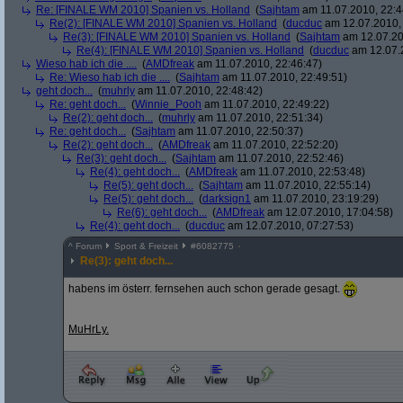
Re: [FINALE WM 2010] Spanien vs. Holland
(
Sajhtam
am 11.07.2010, 22:4
Re(2): [FINALE WM 2010] Spanien vs. Holland
(
ducduc
am 12.07.2010, 
Re(3): [FINALE WM 2010] Spanien vs. Holland
(
Sajhtam
am 12.07.20
Re(4): [FINALE WM 2010] Spanien vs. Holland
(
ducduc
am 12.07.2
Wieso hab ich die ....
(
AMDfreak
am 11.07.2010, 22:46:47)
Re: Wieso hab ich die ....
(
Sajhtam
am 11.07.2010, 22:49:51)
geht doch...
(
muhrly
am 11.07.2010, 22:48:42)
Re: geht doch...
(
Winnie_Pooh
am 11.07.2010, 22:49:22)
Re(2): geht doch...
(
muhrly
am 11.07.2010, 22:51:34)
Re: geht doch...
(
Sajhtam
am 11.07.2010, 22:50:37)
Re(2): geht doch...
(
AMDfreak
am 11.07.2010, 22:52:20)
Re(3): geht doch...
(
Sajhtam
am 11.07.2010, 22:52:46)
Re(4): geht doch...
(
AMDfreak
am 11.07.2010, 22:53:48)
Re(5): geht doch...
(
Sajhtam
am 11.07.2010, 22:55:14)
Re(5): geht doch...
(
darksign1
am 11.07.2010, 23:19:29)
Re(6): geht doch...
(
AMDfreak
am 12.07.2010, 17:04:58)
Re(4): geht doch...
(
ducduc
am 12.07.2010, 07:27:53)
^
Forum
Sport & Freizeit
#
6082775
Re(3): geht doch...
habens im österr. fernsehen auch schon gerade gesagt.
MuHrLy.