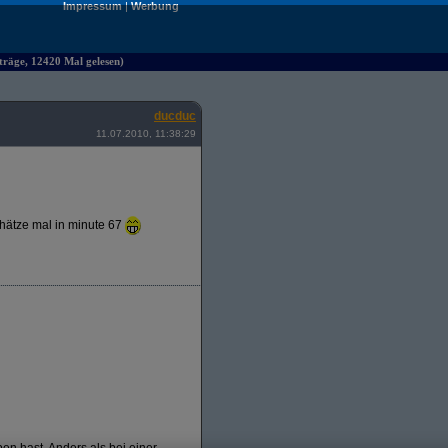
Impressum
|
Werbung
räge, 12420 Mal gelesen)
ducduc
11.07.2010, 11:38:29
chätze mal in minute 67