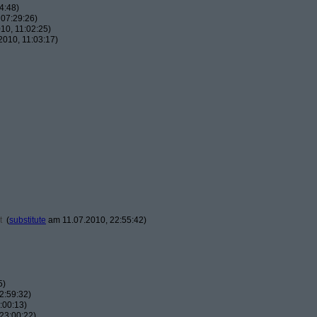
4:48)
07:29:26)
10, 11:02:25)
010, 11:03:17)
t
(
substitute
am 11.07.2010, 22:55:42)
5)
2:59:32)
:00:13)
23:00:22)