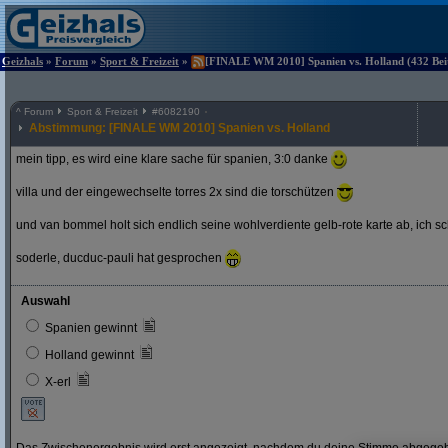
Geizhals
»
Forum
»
Sport & Freizeit
»
[FINALE WM 2010] Spanien vs. Holland (432 Beit
^
Forum
Sport & Freizeit
#
6082190
Abstimmung: [FINALE WM 2010] Spanien vs. Holland
mein tipp, es wird eine klare sache für spanien, 3:0 danke
villa und der eingewechselte torres 2x sind die torschützen
und van bommel holt sich endlich seine wohlverdiente gelb-rote karte ab, ich s
soderle, ducduc-pauli hat gesprochen
Auswahl
Spanien gewinnt
Holland gewinnt
X-erl