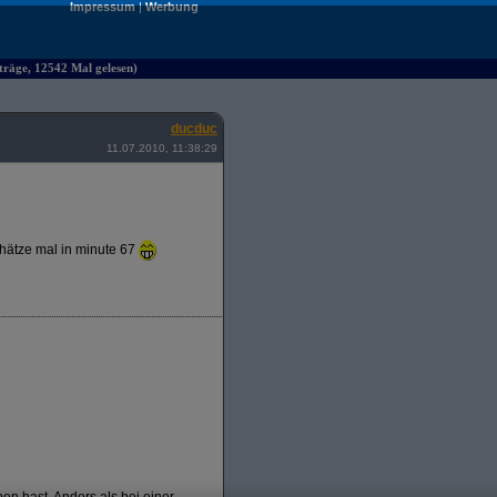
Impressum
|
Werbung
räge, 12542 Mal gelesen)
ducduc
11.07.2010, 11:38:29
chätze mal in minute 67