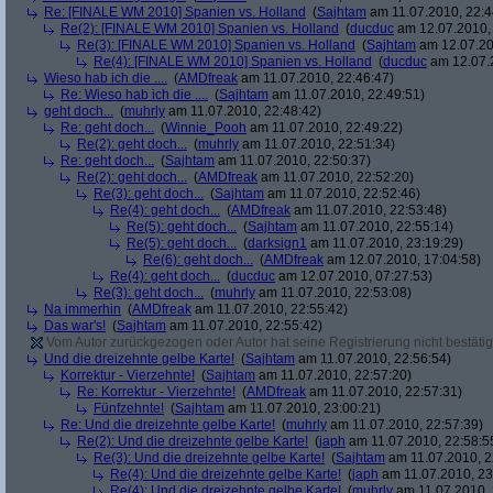
Re: [FINALE WM 2010] Spanien vs. Holland
(
Sajhtam
am 11.07.2010, 22:4
Re(2): [FINALE WM 2010] Spanien vs. Holland
(
ducduc
am 12.07.2010, 
Re(3): [FINALE WM 2010] Spanien vs. Holland
(
Sajhtam
am 12.07.20
Re(4): [FINALE WM 2010] Spanien vs. Holland
(
ducduc
am 12.07.2
Wieso hab ich die ....
(
AMDfreak
am 11.07.2010, 22:46:47)
Re: Wieso hab ich die ....
(
Sajhtam
am 11.07.2010, 22:49:51)
geht doch...
(
muhrly
am 11.07.2010, 22:48:42)
Re: geht doch...
(
Winnie_Pooh
am 11.07.2010, 22:49:22)
Re(2): geht doch...
(
muhrly
am 11.07.2010, 22:51:34)
Re: geht doch...
(
Sajhtam
am 11.07.2010, 22:50:37)
Re(2): geht doch...
(
AMDfreak
am 11.07.2010, 22:52:20)
Re(3): geht doch...
(
Sajhtam
am 11.07.2010, 22:52:46)
Re(4): geht doch...
(
AMDfreak
am 11.07.2010, 22:53:48)
Re(5): geht doch...
(
Sajhtam
am 11.07.2010, 22:55:14)
Re(5): geht doch...
(
darksign1
am 11.07.2010, 23:19:29)
Re(6): geht doch...
(
AMDfreak
am 12.07.2010, 17:04:58)
Re(4): geht doch...
(
ducduc
am 12.07.2010, 07:27:53)
Re(3): geht doch...
(
muhrly
am 11.07.2010, 22:53:08)
Na immerhin
(
AMDfreak
am 11.07.2010, 22:55:42)
Das war's!
(
Sajhtam
am 11.07.2010, 22:55:42)
Vom Autor zurückgezogen oder Autor hat seine Registrierung nicht bestätig
Und die dreizehnte gelbe Karte!
(
Sajhtam
am 11.07.2010, 22:56:54)
Korrektur - Vierzehnte!
(
Sajhtam
am 11.07.2010, 22:57:20)
Re: Korrektur - Vierzehnte!
(
AMDfreak
am 11.07.2010, 22:57:31)
Fünfzehnte!
(
Sajhtam
am 11.07.2010, 23:00:21)
Re: Und die dreizehnte gelbe Karte!
(
muhrly
am 11.07.2010, 22:57:39)
Re(2): Und die dreizehnte gelbe Karte!
(
japh
am 11.07.2010, 22:58:5
Re(3): Und die dreizehnte gelbe Karte!
(
Sajhtam
am 11.07.2010, 2
Re(4): Und die dreizehnte gelbe Karte!
(
japh
am 11.07.2010, 23
Re(4): Und die dreizehnte gelbe Karte!
(
muhrly
am 11.07.2010, 