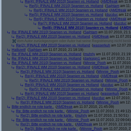
Re(4): [FINALE WM 2010] Spanien vs. Holland
(
AMDfreak
am 11.0
Re(5): [FINALE WM 2010] Spanien vs. Holland
(
Sajhtam
am 11.
Re(6): [FINALE WM 2010] Spanien vs. Holland
(
AMDfreak
am
Re(5): [FINALE WM 2010] Spanien vs. Holland
(
ducduc
am 12.0
Re(6): [FINALE WM 2010] Spanien vs. Holland
(
AMDfreak
am
Re(7): [FINALE WM 2010] Spanien vs. Holland
(
ducduc
am
Re(8): [FINALE WM 2010] Spanien vs. Holland
(
AMDf
Re: [FINALE WM 2010] Spanien vs. Holland
(
Sajhtam
am 11.07.2010, 21:1
Re(2): [FINALE WM 2010] Spanien vs. Holland
(
AMDfreak
am 11.07.201
Vom Autor zurückgezogen oder Autor hat seine Registrierung nicht bestä
Re(2): [FINALE WM 2010] Spanien vs. Holland
(
wasserkuh
am 12.07.20
Halbzeit!
(
Sajhtam
am 11.07.2010, 21:18:19)
Re: [FINALE WM 2010] Spanien vs. Holland
(
muhrly
am 11.07.2010, 21:19
Re: [FINALE WM 2010] Spanien vs. Holland
(
darksign1
am 11.07.2010, 21
Re: [FINALE WM 2010] Spanien vs. Holland
(
Winnie_Pooh
am 11.07.2010,
Re(2): [FINALE WM 2010] Spanien vs. Holland
(
AMDfreak
am 11.07.201
Re(3): [FINALE WM 2010] Spanien vs. Holland
(
Winnie_Pooh
am 11.
Re(4): [FINALE WM 2010] Spanien vs. Holland
(
AMDfreak
am 11.0
Re(5): [FINALE WM 2010] Spanien vs. Holland
(
Winnie_Pooh
a
Re(4): [FINALE WM 2010] Spanien vs. Holland
(
ducduc
am 12.07.2
Re(5): [FINALE WM 2010] Spanien vs. Holland
(
Winnie_Pooh
a
Re(4): [FINALE WM 2010] Spanien vs. Holland
(
wasserkuh
am 12.
Re(2): [FINALE WM 2010] Spanien vs. Holland
(
ducduc
am 12.07.2010, 
Re(3): [FINALE WM 2010] Spanien vs. Holland
(
Winnie_Pooh
am 12.
Bitte endlich ne rote karte..
(
AMDfreak
am 11.07.2010, 21:45:09)
Re: Bitte endlich ne rote karte..
(
Winnie_Pooh
am 11.07.2010, 21:49:12)
Re(2): Bitte endlich ne rote karte..
(
muhrly
am 11.07.2010, 21:50:51)
Re: Bitte endlich ne rote karte..
(
Winnie_Pooh
am 11.07.2010, 22:09:04)
Re(2): Bitte endlich ne rote karte..
(
AMDfreak
am 11.07.2010, 22:10:0
Re(3): Bitte endlich ne rote karte..
(
Winnie_Pooh
am 11.07.2010, 2