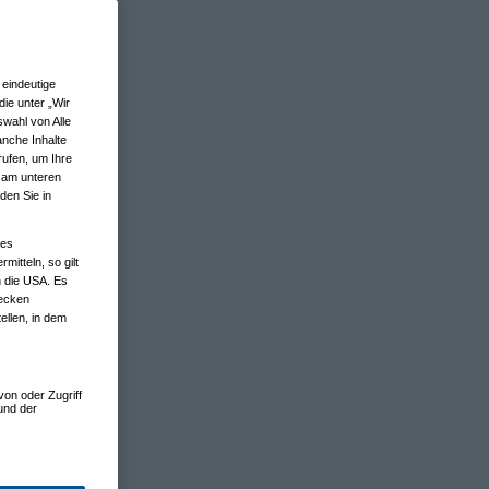
eindeutige
ie unter „Wir
wahl von Alle
anche Inhalte
rufen, um Ihre
n am unteren
den Sie in
nes
tteln, so gilt
n die USA. Es
wecken
ellen, in dem
von oder Zugriff
und der