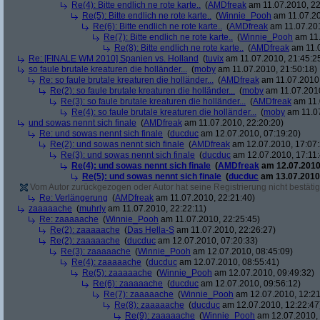
Re(4): Bitte endlich ne rote karte..
(
AMDfreak
am 11.07.2010, 22
Re(5): Bitte endlich ne rote karte..
(
Winnie_Pooh
am 11.07.20
Re(6): Bitte endlich ne rote karte..
(
AMDfreak
am 11.07.201
Re(7): Bitte endlich ne rote karte..
(
Winnie_Pooh
am 11.
Re(8): Bitte endlich ne rote karte..
(
AMDfreak
am 11.0
Re: [FINALE WM 2010] Spanien vs. Holland
(
tuvix
am 11.07.2010, 21:45:2
so faule brutale kreaturen die holländer...
(
moby
am 11.07.2010, 21:50:18)
Re: so faule brutale kreaturen die holländer...
(
AMDfreak
am 11.07.2010,
Re(2): so faule brutale kreaturen die holländer...
(
moby
am 11.07.2010
Re(3): so faule brutale kreaturen die holländer...
(
AMDfreak
am 11.
Re(4): so faule brutale kreaturen die holländer...
(
moby
am 11.07
und sowas nennt sich finale
(
AMDfreak
am 11.07.2010, 22:20:20)
Re: und sowas nennt sich finale
(
ducduc
am 12.07.2010, 07:19:20)
Re(2): und sowas nennt sich finale
(
AMDfreak
am 12.07.2010, 17:07:
Re(3): und sowas nennt sich finale
(
ducduc
am 12.07.2010, 17:11:
Re(4): und sowas nennt sich finale
(
AMDfreak
am 12.07.2010,
Re(5): und sowas nennt sich finale
(
ducduc
am 13.07.2010,
Vom Autor zurückgezogen oder Autor hat seine Registrierung nicht bestätig
Re: Verlängerung
(
AMDfreak
am 11.07.2010, 22:21:40)
zaaaaache
(
muhrly
am 11.07.2010, 22:22:11)
Re: zaaaaache
(
Winnie_Pooh
am 11.07.2010, 22:25:45)
Re(2): zaaaaache
(
Das Hella-S
am 11.07.2010, 22:26:27)
Re(2): zaaaaache
(
ducduc
am 12.07.2010, 07:20:33)
Re(3): zaaaaache
(
Winnie_Pooh
am 12.07.2010, 08:45:09)
Re(4): zaaaaache
(
ducduc
am 12.07.2010, 08:55:41)
Re(5): zaaaaache
(
Winnie_Pooh
am 12.07.2010, 09:49:32)
Re(6): zaaaaache
(
ducduc
am 12.07.2010, 09:56:12)
Re(7): zaaaaache
(
Winnie_Pooh
am 12.07.2010, 12:21
Re(8): zaaaaache
(
ducduc
am 12.07.2010, 12:22:47
Re(9): zaaaaache
(
Winnie_Pooh
am 12.07.2010, 