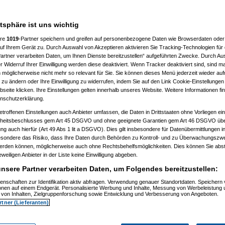
n hast. Anders als bei einer
atsphäre ist uns wichtig
ere
1019
-Partner speichern und greifen auf personenbezogene Daten wie Browserdaten oder 
f Ihrem Gerät zu. Durch Auswahl von Akzeptieren aktivieren Sie Tracking-Technologien für d
artner verarbeiten Daten, um Ihnen Dienste bereitzustellen“ aufgeführten Zwecke. Durch Aus
 Widerruf Ihrer Einwilligung werden diese deaktiviert. Wenn Tracker deaktiviert sind, sind m
 möglicherweise nicht mehr so relevant für Sie. Sie können dieses Menü jederzeit wieder auf
 zu ändern oder Ihre Einwilligung zu widerrufen, indem Sie auf den Link Cookie-Einstellunge
eite klicken. Ihre Einstellungen gelten innerhalb unseres Website. Weitere Informationen fin
nschutzerklärung.
etroffenen Einstellungen auch Anbieter umfassen, die Daten in Drittstaaten ohne Vorliegen ei
itsbeschlusses gem Art 45 DSGVO und ohne geeignete Garantien gem Art 46 DSGVO übermi
gung auch hierfür (Art 49 Abs 1 lit a DSGVO). Dies gilt insbesondere für Datenübermittlungen i
esondere das Risiko, dass Ihre Daten durch Behörden zu Kontroll- und zu Überwachungsz
m 11.07.2010, 13:52:15)
werden können, möglicherweise auch ohne Rechtsbehelfsmöglichkeiten. Dies können Sie abst
, 14:49:37)
eweiligen Anbieter in der Liste keine Einwilligung abgeben.
zkatze
am 11.07.2010, 15:13:28)
, 16:27:29)
nsere Partner verarbeiten Daten, um Folgendes bereitzustellen:
, 19:30:59)
:31)
enschaften zur Identifikation aktiv abfragen. Verwendung genauer Standortdaten. Speichern 
ionen auf einem Endgerät. Personalisierte Werbung und Inhalte, Messung von Werbeleistung 
07:32:35)
von Inhalten, Zielgruppenforschung sowie Entwicklung und Verbesserung von Angeboten.
, 07:40:59)
rtner (Lieferanten)
010, 07:45:13)
6:14)
 16:56:17)