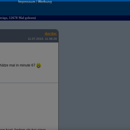
Impressum
|
Werbung
räge, 12678 Mal gelesen)
ducduc
11.07.2010, 11:38:29
chätze mal in minute 67