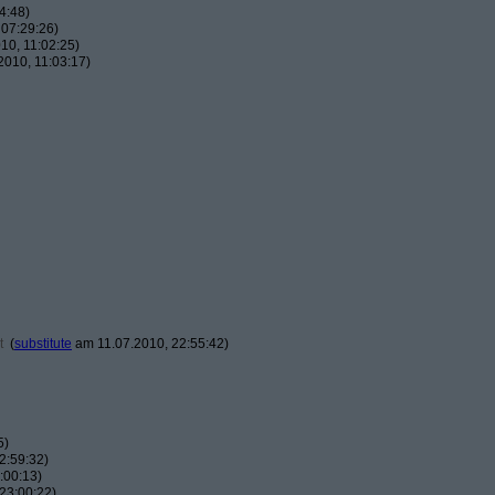
4:48)
07:29:26)
10, 11:02:25)
010, 11:03:17)
t
(
substitute
am 11.07.2010, 22:55:42)
5)
2:59:32)
:00:13)
23:00:22)