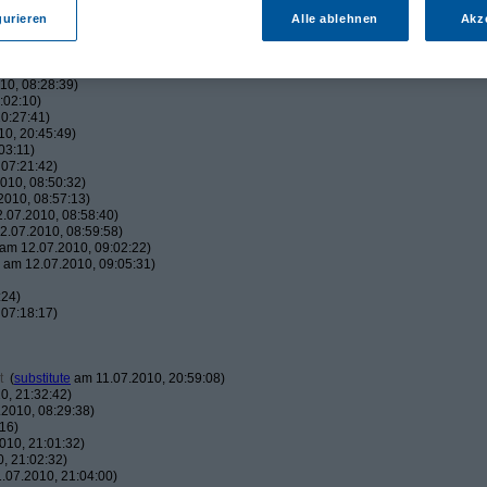
:38)
42:05)
gurieren
Alle ablehnen
Akz
45:00)
010, 17:50:38)
16:01)
10, 08:28:39)
:02:10)
0:27:41)
0, 20:45:49)
03:11)
07:21:42)
010, 08:50:32)
010, 08:57:13)
.07.2010, 08:58:40)
.07.2010, 08:59:58)
am 12.07.2010, 09:02:22)
am 12.07.2010, 09:05:31)
:24)
07:18:17)
t
(
substitute
am 11.07.2010, 20:59:08)
0, 21:32:42)
2010, 08:29:38)
16)
010, 21:01:32)
, 21:02:32)
.07.2010, 21:04:00)