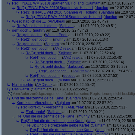
Re: [FINALE WM 2010] Spanien vs. Holland
(
Sajhtam
am 11.07.2010, 22:4
Re(2): [FINALE WM 2010] Spanien vs. Holland
(
ducduc
am 12.07.2010, 
Re(3): [FINALE WM 2010] Spanien vs. Holland
(
Sajhtam
am 12.07.20
Re(4): [FINALE WM 2010] Spanien vs. Holland
(
ducduc
am 12.07.2
Wieso hab ich die ....
(
AMDfreak
am 11.07.2010, 22:46:47)
Re: Wieso hab ich die ....
(
Sajhtam
am 11.07.2010, 22:49:51)
geht doch...
(
muhrly
am 11.07.2010, 22:48:42)
Re: geht doch...
(
Winnie_Pooh
am 11.07.2010, 22:49:22)
Re(2): geht doch...
(
muhrly
am 11.07.2010, 22:51:34)
Re: geht doch...
(
Sajhtam
am 11.07.2010, 22:50:37)
Re(2): geht doch...
(
AMDfreak
am 11.07.2010, 22:52:20)
Re(3): geht doch...
(
Sajhtam
am 11.07.2010, 22:52:46)
Re(4): geht doch...
(
AMDfreak
am 11.07.2010, 22:53:48)
Re(5): geht doch...
(
Sajhtam
am 11.07.2010, 22:55:14)
Re(5): geht doch...
(
darksign1
am 11.07.2010, 23:19:29)
Re(6): geht doch...
(
AMDfreak
am 12.07.2010, 17:04:58)
Re(4): geht doch...
(
ducduc
am 12.07.2010, 07:27:53)
Re(3): geht doch...
(
muhrly
am 11.07.2010, 22:53:08)
Na immerhin
(
AMDfreak
am 11.07.2010, 22:55:42)
Das war's!
(
Sajhtam
am 11.07.2010, 22:55:42)
Vom Autor zurückgezogen oder Autor hat seine Registrierung nicht bestätig
Und die dreizehnte gelbe Karte!
(
Sajhtam
am 11.07.2010, 22:56:54)
Korrektur - Vierzehnte!
(
Sajhtam
am 11.07.2010, 22:57:20)
Re: Korrektur - Vierzehnte!
(
AMDfreak
am 11.07.2010, 22:57:31)
Fünfzehnte!
(
Sajhtam
am 11.07.2010, 23:00:21)
Re: Und die dreizehnte gelbe Karte!
(
muhrly
am 11.07.2010, 22:57:39)
Re(2): Und die dreizehnte gelbe Karte!
(
japh
am 11.07.2010, 22:58:5
Re(3): Und die dreizehnte gelbe Karte!
(
Sajhtam
am 11.07.2010, 2
Re(4): Und die dreizehnte gelbe Karte!
(
japh
am 11.07.2010, 23
Re(4): Und die dreizehnte gelbe Karte!
(
muhrly
am 11.07.2010, 