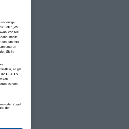
eindeutige
ie unter „Wir
wahl von Alle
anche Inhalte
rufen, um Ihre
n am unteren
den Sie in
nes
tteln, so gilt
n die USA. Es
wecken
ellen, in dem
von oder Zugriff
und der