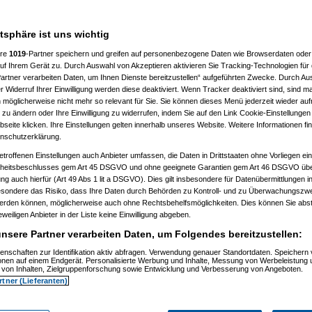
n hast. Anders als bei einer
atsphäre ist uns wichtig
ere
1019
-Partner speichern und greifen auf personenbezogene Daten wie Browserdaten oder 
f Ihrem Gerät zu. Durch Auswahl von Akzeptieren aktivieren Sie Tracking-Technologien für d
artner verarbeiten Daten, um Ihnen Dienste bereitzustellen“ aufgeführten Zwecke. Durch Aus
 Widerruf Ihrer Einwilligung werden diese deaktiviert. Wenn Tracker deaktiviert sind, sind m
 möglicherweise nicht mehr so relevant für Sie. Sie können dieses Menü jederzeit wieder auf
 zu ändern oder Ihre Einwilligung zu widerrufen, indem Sie auf den Link Cookie-Einstellunge
eite klicken. Ihre Einstellungen gelten innerhalb unseres Website. Weitere Informationen fin
nschutzerklärung.
etroffenen Einstellungen auch Anbieter umfassen, die Daten in Drittstaaten ohne Vorliegen ei
itsbeschlusses gem Art 45 DSGVO und ohne geeignete Garantien gem Art 46 DSGVO übermi
gung auch hierfür (Art 49 Abs 1 lit a DSGVO). Dies gilt insbesondere für Datenübermittlungen i
esondere das Risiko, dass Ihre Daten durch Behörden zu Kontroll- und zu Überwachungsz
m 11.07.2010, 13:52:15)
werden können, möglicherweise auch ohne Rechtsbehelfsmöglichkeiten. Dies können Sie abst
, 14:49:37)
eweiligen Anbieter in der Liste keine Einwilligung abgeben.
zkatze
am 11.07.2010, 15:13:28)
, 16:27:29)
nsere Partner verarbeiten Daten, um Folgendes bereitzustellen:
, 19:30:59)
:31)
enschaften zur Identifikation aktiv abfragen. Verwendung genauer Standortdaten. Speichern 
ionen auf einem Endgerät. Personalisierte Werbung und Inhalte, Messung von Werbeleistung 
07:32:35)
von Inhalten, Zielgruppenforschung sowie Entwicklung und Verbesserung von Angeboten.
, 07:40:59)
rtner (Lieferanten)
010, 07:45:13)
6:14)
 16:56:17)