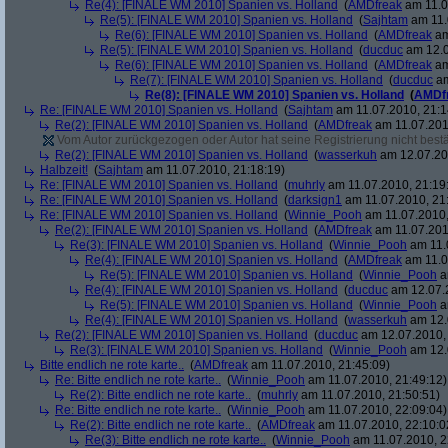
Re(4): [FINALE WM 2010] Spanien vs. Holland
(
AMDfreak
am 11.0
Re(5): [FINALE WM 2010] Spanien vs. Holland
(
Sajhtam
am 11.
Re(6): [FINALE WM 2010] Spanien vs. Holland
(
AMDfreak
am
Re(5): [FINALE WM 2010] Spanien vs. Holland
(
ducduc
am 12.0
Re(6): [FINALE WM 2010] Spanien vs. Holland
(
AMDfreak
am
Re(7): [FINALE WM 2010] Spanien vs. Holland
(
ducduc
am
Re(8): [FINALE WM 2010] Spanien vs. Holland
(
AMDf
Re: [FINALE WM 2010] Spanien vs. Holland
(
Sajhtam
am 11.07.2010, 21:1
Re(2): [FINALE WM 2010] Spanien vs. Holland
(
AMDfreak
am 11.07.201
Vom Autor zurückgezogen oder Autor hat seine Registrierung nicht bestä
Re(2): [FINALE WM 2010] Spanien vs. Holland
(
wasserkuh
am 12.07.20
Halbzeit!
(
Sajhtam
am 11.07.2010, 21:18:19)
Re: [FINALE WM 2010] Spanien vs. Holland
(
muhrly
am 11.07.2010, 21:19
Re: [FINALE WM 2010] Spanien vs. Holland
(
darksign1
am 11.07.2010, 21
Re: [FINALE WM 2010] Spanien vs. Holland
(
Winnie_Pooh
am 11.07.2010,
Re(2): [FINALE WM 2010] Spanien vs. Holland
(
AMDfreak
am 11.07.201
Re(3): [FINALE WM 2010] Spanien vs. Holland
(
Winnie_Pooh
am 11.
Re(4): [FINALE WM 2010] Spanien vs. Holland
(
AMDfreak
am 11.0
Re(5): [FINALE WM 2010] Spanien vs. Holland
(
Winnie_Pooh
a
Re(4): [FINALE WM 2010] Spanien vs. Holland
(
ducduc
am 12.07.2
Re(5): [FINALE WM 2010] Spanien vs. Holland
(
Winnie_Pooh
a
Re(4): [FINALE WM 2010] Spanien vs. Holland
(
wasserkuh
am 12.
Re(2): [FINALE WM 2010] Spanien vs. Holland
(
ducduc
am 12.07.2010, 
Re(3): [FINALE WM 2010] Spanien vs. Holland
(
Winnie_Pooh
am 12.
Bitte endlich ne rote karte..
(
AMDfreak
am 11.07.2010, 21:45:09)
Re: Bitte endlich ne rote karte..
(
Winnie_Pooh
am 11.07.2010, 21:49:12)
Re(2): Bitte endlich ne rote karte..
(
muhrly
am 11.07.2010, 21:50:51)
Re: Bitte endlich ne rote karte..
(
Winnie_Pooh
am 11.07.2010, 22:09:04)
Re(2): Bitte endlich ne rote karte..
(
AMDfreak
am 11.07.2010, 22:10:0
Re(3): Bitte endlich ne rote karte..
(
Winnie_Pooh
am 11.07.2010, 2