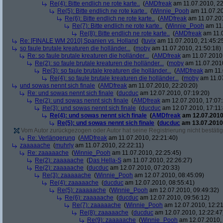
Re(4): Bitte endlich ne rote karte..
(
AMDfreak
am 11.07.2010, 22
Re(5): Bitte endlich ne rote karte..
(
Winnie_Pooh
am 11.07.20
Re(6): Bitte endlich ne rote karte..
(
AMDfreak
am 11.07.201
Re(7): Bitte endlich ne rote karte..
(
Winnie_Pooh
am 11.
Re(8): Bitte endlich ne rote karte..
(
AMDfreak
am 11.0
Re: [FINALE WM 2010] Spanien vs. Holland
(
tuvix
am 11.07.2010, 21:45:2
so faule brutale kreaturen die holländer...
(
moby
am 11.07.2010, 21:50:18)
Re: so faule brutale kreaturen die holländer...
(
AMDfreak
am 11.07.2010,
Re(2): so faule brutale kreaturen die holländer...
(
moby
am 11.07.2010
Re(3): so faule brutale kreaturen die holländer...
(
AMDfreak
am 11.
Re(4): so faule brutale kreaturen die holländer...
(
moby
am 11.07
und sowas nennt sich finale
(
AMDfreak
am 11.07.2010, 22:20:20)
Re: und sowas nennt sich finale
(
ducduc
am 12.07.2010, 07:19:20)
Re(2): und sowas nennt sich finale
(
AMDfreak
am 12.07.2010, 17:07:
Re(3): und sowas nennt sich finale
(
ducduc
am 12.07.2010, 17:11:
Re(4): und sowas nennt sich finale
(
AMDfreak
am 12.07.2010,
Re(5): und sowas nennt sich finale
(
ducduc
am 13.07.2010,
Vom Autor zurückgezogen oder Autor hat seine Registrierung nicht bestätig
Re: Verlängerung
(
AMDfreak
am 11.07.2010, 22:21:40)
zaaaaache
(
muhrly
am 11.07.2010, 22:22:11)
Re: zaaaaache
(
Winnie_Pooh
am 11.07.2010, 22:25:45)
Re(2): zaaaaache
(
Das Hella-S
am 11.07.2010, 22:26:27)
Re(2): zaaaaache
(
ducduc
am 12.07.2010, 07:20:33)
Re(3): zaaaaache
(
Winnie_Pooh
am 12.07.2010, 08:45:09)
Re(4): zaaaaache
(
ducduc
am 12.07.2010, 08:55:41)
Re(5): zaaaaache
(
Winnie_Pooh
am 12.07.2010, 09:49:32)
Re(6): zaaaaache
(
ducduc
am 12.07.2010, 09:56:12)
Re(7): zaaaaache
(
Winnie_Pooh
am 12.07.2010, 12:21
Re(8): zaaaaache
(
ducduc
am 12.07.2010, 12:22:47
Re(9): zaaaaache
(
Winnie_Pooh
am 12.07.2010, 