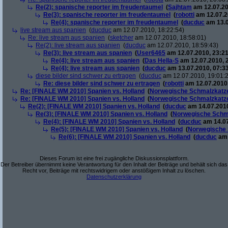
Re(2): spanische reporter im freudentaumel
(
Sajhtam
am 12.07.20
Re(3): spanische reporter im freudentaumel
(
robotti
am 12.07.2
Re(4): spanische reporter im freudentaumel
(
ducduc
am 13.0
live stream aus spanien
(
ducduc
am 12.07.2010, 18:22:54)
Re: live stream aus spanien
(
sketcher
am 12.07.2010, 18:58:01)
Re(2): live stream aus spanien
(
ducduc
am 12.07.2010, 18:59:43)
Re(3): live stream aus spanien
(
User6465
am 12.07.2010, 23:21
Re(4): live stream aus spanien
(
Das Hella-S
am 12.07.2010, 
Re(4): live stream aus spanien
(
ducduc
am 13.07.2010, 07:33
diese bilder sind schwer zu ertragen
(
ducduc
am 12.07.2010, 19:01:
Re: diese bilder sind schwer zu ertragen
(
robotti
am 12.07.2010,
Re: [FINALE WM 2010] Spanien vs. Holland
(
Norwegische Schmalzkatz
Re: [FINALE WM 2010] Spanien vs. Holland
(
Norwegische Schmalzkatz
Re(2): [FINALE WM 2010] Spanien vs. Holland
(
ducduc
am 14.07.2010
Re(3): [FINALE WM 2010] Spanien vs. Holland
(
Norwegische Schm
Re(4): [FINALE WM 2010] Spanien vs. Holland
(
ducduc
am 14.07
Re(5): [FINALE WM 2010] Spanien vs. Holland
(
Norwegische 
Re(6): [FINALE WM 2010] Spanien vs. Holland
(
ducduc
am 
Dieses Forum ist eine frei zugängliche Diskussionsplattform.
Der Betreiber übernimmt keine Verantwortung für den Inhalt der Beiträge und behält sich das
Recht vor, Beiträge mit rechtswidrigem oder anstößigem Inhalt zu löschen.
Datenschutzerklärung