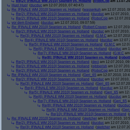
Re(2): [FINALE WM 2010] Spanien vs. Holland
(
RoboCop
am 13.07.20
Hup! Hup!
(
ducduc
am 12.07.2010, 07:40:47)
Re: [FINALE WM 2010] Spanien vs. Holland
(
wasserkuh
am 12.07.2010, 0
Re(2): [FINALE WM 2010] Spanien vs. Holland
(
ducduc
am 12.07.2010, 
Re(2): [FINALE WM 2010] Spanien vs. Holland
(
RoboCop
am 12.07.201
vor dem Endspiel
(
ducduc
am 12.07.2010, 09:07:59)
Re: [FINALE WM 2010] Spanien vs. Holland
(
Robert Craven
am 12.07.2010
Re(2): [FINALE WM 2010] Spanien vs. Holland
(
ducduc
am 12.07.2010, 
Re(3): [FINALE WM 2010] Spanien vs. Holland
(
G.M.C
am 12.07.2010
Re(4): [FINALE WM 2010] Spanien vs. Holland
(
ducduc
am 12.07.2
Re(5): [FINALE WM 2010] Spanien vs. Holland
(
G.M.C
am 12.07
Re(6): [FINALE WM 2010] Spanien vs. Holland
(
ducduc
am 12
Re(7): [FINALE WM 2010] Spanien vs. Holland
(
G.M.C
am 
Re(8): [FINALE WM 2010] Spanien vs. Holland
(
robott
Re(2): [FINALE WM 2010] Spanien vs. Holland
(
deci
am 12.07.2010, 09
Re(2): [FINALE WM 2010] Spanien vs. Holland
(
gibberish
am 12.07.2010
Re(2): [FINALE WM 2010] Spanien vs. Holland
(
RoboCop
am 12.07.201
Re: [FINALE WM 2010] Spanien vs. Holland
(
Geri_65
am 12.07.2010, 10:4
Re(2): [FINALE WM 2010] Spanien vs. Holland
(
ducduc
am 12.07.2010, 
Re(3): [FINALE WM 2010] Spanien vs. Holland
(
Geri_65
am 12.07.20
Re(4): [FINALE WM 2010] Spanien vs. Holland
(
ducduc
am 12.07.2
Re(5): [FINALE WM 2010] Spanien vs. Holland
(
Geri_65
am 12.
Re(6): [FINALE WM 2010] Spanien vs. Holland
(
ducduc
am 12
Re(7): [FINALE WM 2010] Spanien vs. Holland
(
Geri_65
a
Re(8): [FINALE WM 2010] Spanien vs. Holland
(
ducduc
Re(9): [FINALE WM 2010] Spanien vs. Holland
(
Ger
Re(10): [FINALE WM 2010] Spanien vs. Holland
(
Re: [FINALE WM 2010] Spanien vs. Holland
(
sketcher
am 12.07.2010, 10:5
Re(2): [FINALE WM 2010] Spanien vs. Holland
(
ducduc
am 12.07.2010, 
Re(3): [FINALE WM 2010] Spanien vs. Holland
(
sketcher
am 12.07.20