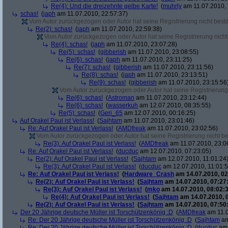
Re(4): Und die dreizehnte gelbe Karte!
(
muhrly
am 11.07.2010, 
schas!
(
japh
am 11.07.2010, 22:57:37)
Vom Autor zurückgezogen oder Autor hat seine Registrierung nicht bestä
Re(2): schas!
(
japh
am 11.07.2010, 22:59:38)
Vom Autor zurückgezogen oder Autor hat seine Registrierung nicht 
Re(4): schas!
(
japh
am 11.07.2010, 23:07:28)
Re(5): schas!
(
gibberish
am 11.07.2010, 23:08:55)
Re(6): schas!
(
japh
am 11.07.2010, 23:11:25)
Re(7): schas!
(
gibberish
am 11.07.2010, 23:11:56)
Re(8): schas!
(
japh
am 11.07.2010, 23:13:51)
Re(9): schas!
(
gibberish
am 11.07.2010, 23:15:56
Vom Autor zurückgezogen oder Autor hat seine Registrierung 
Re(6): schas!
(
Astroman
am 11.07.2010, 23:12:44)
Re(6): schas!
(
wasserkuh
am 12.07.2010, 08:35:55)
Re(5): schas!
(
Geri_65
am 12.07.2010, 00:16:25)
Auf Orakel Paul ist Verlass!
(
Sajhtam
am 11.07.2010, 23:01:46)
Re: Auf Orakel Paul ist Verlass!
(
AMDfreak
am 11.07.2010, 23:02:56)
Vom Autor zurückgezogen oder Autor hat seine Registrierung nicht bes
Re(3): Auf Orakel Paul ist Verlass!
(
AMDfreak
am 11.07.2010, 23:0
Re: Auf Orakel Paul ist Verlass!
(
ducduc
am 12.07.2010, 07:23:05)
Re(2): Auf Orakel Paul ist Verlass!
(
Sajhtam
am 12.07.2010, 11:01:24
Re(3): Auf Orakel Paul ist Verlass!
(
ducduc
am 12.07.2010, 11:01:5
Re: Auf Orakel Paul ist Verlass!
(
Hardware_Crash
am 14.07.2010, 02
Re(2): Auf Orakel Paul ist Verlass!
(
Sajhtam
am 14.07.2010, 07:27
Re(3): Auf Orakel Paul ist Verlass!
(
mko
am 14.07.2010, 08:02:3
Re(4): Auf Orakel Paul ist Verlass!
(
Sajhtam
am 14.07.2010, 
Re(2): Auf Orakel Paul ist Verlass!
(
Sajhtam
am 14.07.2010, 07:50
Der 20 Jährige deutsche Müller ist Torschützenkönig :D
(
AMDfreak
am 11.0
Re: Der 20 Jährige deutsche Müller ist Torschützenkönig :D
(
Sajhtam
am
Re: Der 20 Jährige deutsche Müller ist Torschützenkönig :D
(
ducduc
am 