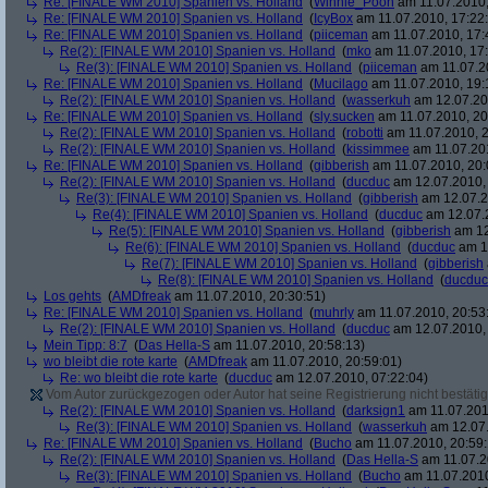
Re: [FINALE WM 2010] Spanien vs. Holland
(
Winnie_Pooh
am 11.07.2010,
Re: [FINALE WM 2010] Spanien vs. Holland
(
IcyBox
am 11.07.2010, 17:22
Re: [FINALE WM 2010] Spanien vs. Holland
(
piiceman
am 11.07.2010, 17:
Re(2): [FINALE WM 2010] Spanien vs. Holland
(
mko
am 11.07.2010, 17:
Re(3): [FINALE WM 2010] Spanien vs. Holland
(
piiceman
am 11.07.2
Re: [FINALE WM 2010] Spanien vs. Holland
(
Mucilago
am 11.07.2010, 19:
Re(2): [FINALE WM 2010] Spanien vs. Holland
(
wasserkuh
am 12.07.20
Re: [FINALE WM 2010] Spanien vs. Holland
(
sly.sucken
am 11.07.2010, 20
Re(2): [FINALE WM 2010] Spanien vs. Holland
(
robotti
am 11.07.2010, 2
Re(2): [FINALE WM 2010] Spanien vs. Holland
(
kissimmee
am 11.07.201
Re: [FINALE WM 2010] Spanien vs. Holland
(
gibberish
am 11.07.2010, 20:
Re(2): [FINALE WM 2010] Spanien vs. Holland
(
ducduc
am 12.07.2010, 
Re(3): [FINALE WM 2010] Spanien vs. Holland
(
gibberish
am 12.07.2
Re(4): [FINALE WM 2010] Spanien vs. Holland
(
ducduc
am 12.07.2
Re(5): [FINALE WM 2010] Spanien vs. Holland
(
gibberish
am 12
Re(6): [FINALE WM 2010] Spanien vs. Holland
(
ducduc
am 12
Re(7): [FINALE WM 2010] Spanien vs. Holland
(
gibberish
Re(8): [FINALE WM 2010] Spanien vs. Holland
(
ducduc
Los gehts
(
AMDfreak
am 11.07.2010, 20:30:51)
Re: [FINALE WM 2010] Spanien vs. Holland
(
muhrly
am 11.07.2010, 20:53
Re(2): [FINALE WM 2010] Spanien vs. Holland
(
ducduc
am 12.07.2010, 
Mein Tipp: 8:7
(
Das Hella-S
am 11.07.2010, 20:58:13)
wo bleibt die rote karte
(
AMDfreak
am 11.07.2010, 20:59:01)
Re: wo bleibt die rote karte
(
ducduc
am 12.07.2010, 07:22:04)
Vom Autor zurückgezogen oder Autor hat seine Registrierung nicht bestätig
Re(2): [FINALE WM 2010] Spanien vs. Holland
(
darksign1
am 11.07.201
Re(3): [FINALE WM 2010] Spanien vs. Holland
(
wasserkuh
am 12.07.
Re: [FINALE WM 2010] Spanien vs. Holland
(
Bucho
am 11.07.2010, 20:59:
Re(2): [FINALE WM 2010] Spanien vs. Holland
(
Das Hella-S
am 11.07.2
Re(3): [FINALE WM 2010] Spanien vs. Holland
(
Bucho
am 11.07.2010