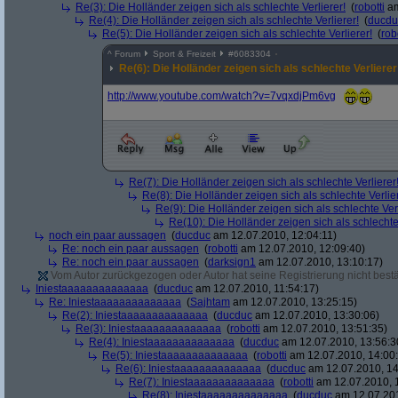
Re(3): Die Holländer zeigen sich als schlechte Verlierer!
(
robotti
am
Re(4): Die Holländer zeigen sich als schlechte Verlierer!
(
ducdu
Re(5): Die Holländer zeigen sich als schlechte Verlierer!
(
rob
^
Forum
Sport & Freizeit
#
6083304
Re(6): Die Holländer zeigen sich als schlechte Verlierer
http:/
/
www.youtube.com/
watch?
v=7vqxdjPm6vg
Re(7): Die Holländer zeigen sich als schlechte Verlierer
Re(8): Die Holländer zeigen sich als schlechte Verlier
Re(9): Die Holländer zeigen sich als schlechte Verl
Re(10): Die Holländer zeigen sich als schlechte 
noch ein paar aussagen
(
ducduc
am 12.07.2010, 12:04:11)
Re: noch ein paar aussagen
(
robotti
am 12.07.2010, 12:09:40)
Re: noch ein paar aussagen
(
darksign1
am 12.07.2010, 13:10:17)
Vom Autor zurückgezogen oder Autor hat seine Registrierung nicht bestä
Iniestaaaaaaaaaaaaaa
(
ducduc
am 12.07.2010, 11:54:17)
Re: Iniestaaaaaaaaaaaaaa
(
Sajhtam
am 12.07.2010, 13:25:15)
Re(2): Iniestaaaaaaaaaaaaaa
(
ducduc
am 12.07.2010, 13:30:06)
Re(3): Iniestaaaaaaaaaaaaaa
(
robotti
am 12.07.2010, 13:51:35)
Re(4): Iniestaaaaaaaaaaaaaa
(
ducduc
am 12.07.2010, 13:56:3
Re(5): Iniestaaaaaaaaaaaaaa
(
robotti
am 12.07.2010, 14:00
Re(6): Iniestaaaaaaaaaaaaaa
(
ducduc
am 12.07.2010, 14
Re(7): Iniestaaaaaaaaaaaaaa
(
robotti
am 12.07.2010, 
Re(8): Iniestaaaaaaaaaaaaaa
(
ducduc
am 12.07.201