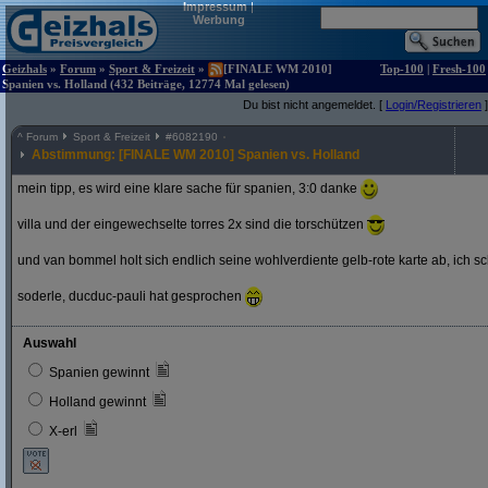
Impressum
|
Werbung
Geizhals
»
Forum
»
Sport & Freizeit
»
[FINALE WM 2010]
Top-100
|
Fresh-100
Spanien vs. Holland (432 Beiträge, 12774 Mal gelesen)
Du bist nicht angemeldet. [
Login/Registrieren
]
^
Forum
Sport & Freizeit
#
6082190
Abstimmung: [FINALE WM 2010] Spanien vs. Holland
mein tipp, es wird eine klare sache für spanien, 3:0 danke
villa und der eingewechselte torres 2x sind die torschützen
und van bommel holt sich endlich seine wohlverdiente gelb-rote karte ab, ich s
soderle, ducduc-pauli hat gesprochen
Auswahl
Spanien gewinnt
Holland gewinnt
X-erl