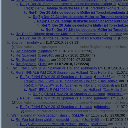
Re(2): Der 20 Jährige deutsche Müller ist Torschützenkönig :D
(
AMDf
Re(3): Der 20 Jährige deutsche Müller ist Torschützenkönig :D
(
du
Re(4): Der 20 Jährige deutsche Müller ist Torschützenkönig :
Re(5): Der 20 Jährige deutsche Müller ist Torschützenköni
Re(6): Der 20 Jährige deutsche Müller ist Torschützenk
Re(7): Der 20 Jährige deutsche Müller ist Torschütze
Re(8): Der 20 Jährige deutsche Müller ist Torschü
Re: Der 20 Jährige deutsche Müller ist Torschützenkönig :D
(
ducduc
am 
Re(2): Der 20 Jährige deutsche Müller ist Torschützenkönig :D
(
Robo
Spanien!
(
muhrly
am 11.07.2010, 23:03:13)
Vom Autor zurückgezogen oder Autor hat seine Registrierung nicht bestä
Re: Spanien!
(
Sajhtam
am 11.07.2010, 23:05:56)
Re: Spanien!
(
User6465
am 11.07.2010, 23:06:44)
Re: Spanien!
(
ducduc
am 12.07.2010, 07:23:38)
Re: Spanien!
(
Time
am 13.07.2010, 12:35:24)
Re: [FINALE WM 2010] Spanien vs. Holland
(
gibberish
am 11.07.2010, 23:
Re(2): [FINALE WM 2010] Spanien vs. Holland
(
Das Hella-S
am 11.07.2
Re(3): [FINALE WM 2010] Spanien vs. Holland
(
User6465
am 11.07.2
Re(4): [FINALE WM 2010] Spanien vs. Holland
(
Das Hella-S
am 11
Re(4): [FINALE WM 2010] Spanien vs. Holland
(
gibberish
am 11.07
Re(5): [FINALE WM 2010] Spanien vs. Holland
(
Das Hella-S
am 
Re(6): [FINALE WM 2010] Spanien vs. Holland
(
gibberish
am 
Re(3): [FINALE WM 2010] Spanien vs. Holland
(
gibberish
am 11.07.2
Vom Autor zurückgezogen oder Autor hat seine Registrierung nicht bestä
Re(3): [FINALE WM 2010] Spanien vs. Holland
(
gibberish
am 11.07.2
Vom Autor zurückgezogen oder Autor hat seine Registrierung nicht 
Wer hat denn wirklich gedacht, dass...
(
KiLL0R
am 11.07.2010, 23:08:39)
Re: Wer hat denn wirklich gedacht, dass...
(
User6465
am 11.07.2010, 23
Re(2): Wer hat denn wirklich gedacht, dass...
(
AMDfreak
am 11.07.201