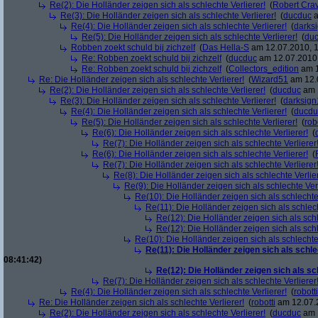
Re(2): Die Holländer zeigen sich als schlechte Verlierer!
(
Robert Cra
Re(3): Die Holländer zeigen sich als schlechte Verlierer!
(
ducduc
a
Re(4): Die Holländer zeigen sich als schlechte Verlierer!
(
darks
Re(5): Die Holländer zeigen sich als schlechte Verlierer!
(
du
Robben zoekt schuld bij zichzelf
(
Das Hella-S
am 12.07.2010, 1
Re: Robben zoekt schuld bij zichzelf
(
ducduc
am 12.07.2010,
Re: Robben zoekt schuld bij zichzelf
(
Collectors_edition
am 1
Re: Die Holländer zeigen sich als schlechte Verlierer!
(
Wizard51
am 12.0
Re(2): Die Holländer zeigen sich als schlechte Verlierer!
(
ducduc
am 1
Re(3): Die Holländer zeigen sich als schlechte Verlierer!
(
darksign
Re(4): Die Holländer zeigen sich als schlechte Verlierer!
(
ducdu
Re(5): Die Holländer zeigen sich als schlechte Verlierer!
(
rob
Re(6): Die Holländer zeigen sich als schlechte Verlierer!
(
Re(7): Die Holländer zeigen sich als schlechte Verlierer
Re(6): Die Holländer zeigen sich als schlechte Verlierer!
(
Re(7): Die Holländer zeigen sich als schlechte Verlierer
Re(8): Die Holländer zeigen sich als schlechte Verlier
Re(9): Die Holländer zeigen sich als schlechte Verl
Re(10): Die Holländer zeigen sich als schlechte 
Re(11): Die Holländer zeigen sich als schlech
Re(12): Die Holländer zeigen sich als schl
Re(12): Die Holländer zeigen sich als schl
Re(10): Die Holländer zeigen sich als schlechte 
Re(11): Die Holländer zeigen sich als schle
08:41:42)
Re(12): Die Holländer zeigen sich als sc
Re(7): Die Holländer zeigen sich als schlechte Verlierer
Re(4): Die Holländer zeigen sich als schlechte Verlierer!
(
robotti
Re: Die Holländer zeigen sich als schlechte Verlierer!
(
robotti
am 12.07.2
Re(2): Die Holländer zeigen sich als schlechte Verlierer!
(
ducduc
am 1