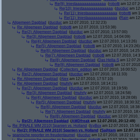
Re(9): Iniestaaaaaaaaaaaaaa
(
robotti
am 12.07.2
Re(10): Iniestaaaaaaaaaaaaaa
(
ducduc
am 12.
Re(11): Iniestaaaaaaaaaaaaaa
(
robotti
am 1
Re(11): Iniestaaaaaaaaaaaaaa
(
Rain
am 12.
Allgemeen Dagblad
(
ducduc
am 12.07.2010, 12:32:23)
Re: Allgemeen Dagblad
(
robotti
am 12.07.2010, 13:53:38)
Re(2): Allgemeen Dagblad
(
ducduc
am 12.07.2010, 13:57:00)
Re(3): Allgemeen Dagblad
(
robotti
am 12.07.2010, 14:04:09)
Re(4): Allgemeen Dagblad
(
ducduc
am 12.07.2010, 14:13:26)
Re(5): Allgemeen Dagblad
(
robotti
am 12.07.2010, 14:23:26)
Re(6): Allgemeen Dagblad
(
ducduc
am 12.07.2010, 14:25
Re(7): Allgemeen Dagblad
(
robotti
am 12.07.2010, 14:3
Re(8): Allgemeen Dagblad
(
Das Hella-S
am 12.07.20
Re(9): Allgemeen Dagblad
(
robotti
am 12.07.2010,
Re: Allgemeen Dagblad
(
Collectors_edition
am 12.07.2010, 16:00:52)
Re(2): Allgemeen Dagblad
(
ducduc
am 12.07.2010, 18:11:33)
Re: Allgemeen Dagblad
(
Alex
am 12.07.2010, 17:57:10)
Re: Allgemeen Dagblad
(
muhrly
am 12.07.2010, 18:14:21)
Re(2): Allgemeen Dagblad
(
ducduc
am 12.07.2010, 18:19:59)
Re(3): Allgemeen Dagblad
(
muhrly
am 12.07.2010, 18:24:58)
Re(4): Allgemeen Dagblad
(
ducduc
am 12.07.2010, 18:28:08)
Re(5): Allgemeen Dagblad
(
muhrly
am 12.07.2010, 18:30:32
Re(6): Allgemeen Dagblad
(
ducduc
am 12.07.2010, 18:38
Re(7): Allgemeen Dagblad
(
muhrly
am 12.07.2010, 18:
Re(8): Allgemeen Dagblad
(
ducduc
am 12.07.2010, 
Re(2): Allgemeen Dagblad
(
AMDfreak
am 12.07.2010, 20:12:49)
Re: [FINALE WM 2010] Spanien vs. Holland
(
IcyBox
am 12.07.2010, 15:56
Re(2): [FINALE WM 2010] Spanien vs. Holland
(
Sajhtam
am 12.07.201
spanische reporter im freudentaumel
(
ducduc
am 12.07.2010, 18:22:11)
Re: spanische reporter im freudentaumel
(
robotti
am 12.07.2010, 20:08: