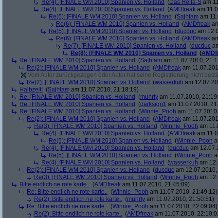
Re(4): [FINALE WM 2010] Spanien vs. Holland
(
Das Hella-S
am 11
Re(4): [FINALE WM 2010] Spanien vs. Holland
(
AMDfreak
am 11.0
Re(5): [FINALE WM 2010] Spanien vs. Holland
(
Sajhtam
am 11.
Re(6): [FINALE WM 2010] Spanien vs. Holland
(
AMDfreak
am
Re(5): [FINALE WM 2010] Spanien vs. Holland
(
ducduc
am 12.0
Re(6): [FINALE WM 2010] Spanien vs. Holland
(
AMDfreak
am
Re(7): [FINALE WM 2010] Spanien vs. Holland
(
ducduc
am
Re(8): [FINALE WM 2010] Spanien vs. Holland
(
AMDf
Re: [FINALE WM 2010] Spanien vs. Holland
(
Sajhtam
am 11.07.2010, 21:1
Re(2): [FINALE WM 2010] Spanien vs. Holland
(
AMDfreak
am 11.07.201
Vom Autor zurückgezogen oder Autor hat seine Registrierung nicht bestä
Re(2): [FINALE WM 2010] Spanien vs. Holland
(
wasserkuh
am 12.07.20
Halbzeit!
(
Sajhtam
am 11.07.2010, 21:18:19)
Re: [FINALE WM 2010] Spanien vs. Holland
(
muhrly
am 11.07.2010, 21:19
Re: [FINALE WM 2010] Spanien vs. Holland
(
darksign1
am 11.07.2010, 21
Re: [FINALE WM 2010] Spanien vs. Holland
(
Winnie_Pooh
am 11.07.2010,
Re(2): [FINALE WM 2010] Spanien vs. Holland
(
AMDfreak
am 11.07.201
Re(3): [FINALE WM 2010] Spanien vs. Holland
(
Winnie_Pooh
am 11.
Re(4): [FINALE WM 2010] Spanien vs. Holland
(
AMDfreak
am 11.0
Re(5): [FINALE WM 2010] Spanien vs. Holland
(
Winnie_Pooh
a
Re(4): [FINALE WM 2010] Spanien vs. Holland
(
ducduc
am 12.07.2
Re(5): [FINALE WM 2010] Spanien vs. Holland
(
Winnie_Pooh
a
Re(4): [FINALE WM 2010] Spanien vs. Holland
(
wasserkuh
am 12.
Re(2): [FINALE WM 2010] Spanien vs. Holland
(
ducduc
am 12.07.2010, 
Re(3): [FINALE WM 2010] Spanien vs. Holland
(
Winnie_Pooh
am 12.
Bitte endlich ne rote karte..
(
AMDfreak
am 11.07.2010, 21:45:09)
Re: Bitte endlich ne rote karte..
(
Winnie_Pooh
am 11.07.2010, 21:49:12)
Re(2): Bitte endlich ne rote karte..
(
muhrly
am 11.07.2010, 21:50:51)
Re: Bitte endlich ne rote karte..
(
Winnie_Pooh
am 11.07.2010, 22:09:04)
Re(2): Bitte endlich ne rote karte..
(
AMDfreak
am 11.07.2010, 22:10:0