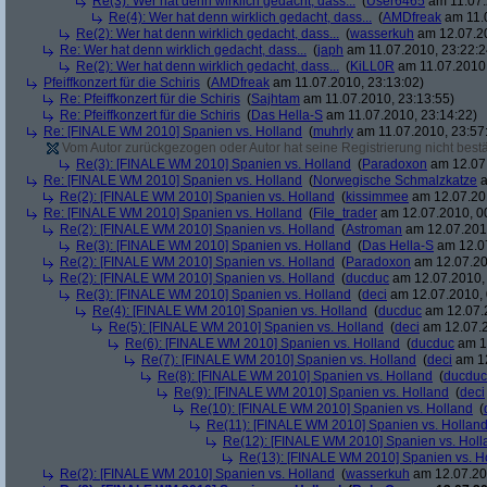
Re(3): Wer hat denn wirklich gedacht, dass...
(
User6465
am 11.07.
Re(4): Wer hat denn wirklich gedacht, dass...
(
AMDfreak
am 11.0
Re(2): Wer hat denn wirklich gedacht, dass...
(
wasserkuh
am 12.07.20
Re: Wer hat denn wirklich gedacht, dass...
(
japh
am 11.07.2010, 23:22:2
Re(2): Wer hat denn wirklich gedacht, dass...
(
KiLL0R
am 11.07.2010,
Pfeiffkonzert für die Schiris
(
AMDfreak
am 11.07.2010, 23:13:02)
Re: Pfeiffkonzert für die Schiris
(
Sajhtam
am 11.07.2010, 23:13:55)
Re: Pfeiffkonzert für die Schiris
(
Das Hella-S
am 11.07.2010, 23:14:22)
Re: [FINALE WM 2010] Spanien vs. Holland
(
muhrly
am 11.07.2010, 23:57
Vom Autor zurückgezogen oder Autor hat seine Registrierung nicht bestä
Re(3): [FINALE WM 2010] Spanien vs. Holland
(
Paradoxon
am 12.07.
Re: [FINALE WM 2010] Spanien vs. Holland
(
Norwegische Schmalzkatze
a
Re(2): [FINALE WM 2010] Spanien vs. Holland
(
kissimmee
am 12.07.201
Re: [FINALE WM 2010] Spanien vs. Holland
(
File_trader
am 12.07.2010, 0
Re(2): [FINALE WM 2010] Spanien vs. Holland
(
Astroman
am 12.07.2010
Re(3): [FINALE WM 2010] Spanien vs. Holland
(
Das Hella-S
am 12.07
Re(2): [FINALE WM 2010] Spanien vs. Holland
(
Paradoxon
am 12.07.20
Re(2): [FINALE WM 2010] Spanien vs. Holland
(
ducduc
am 12.07.2010, 
Re(3): [FINALE WM 2010] Spanien vs. Holland
(
deci
am 12.07.2010, 
Re(4): [FINALE WM 2010] Spanien vs. Holland
(
ducduc
am 12.07.2
Re(5): [FINALE WM 2010] Spanien vs. Holland
(
deci
am 12.07.2
Re(6): [FINALE WM 2010] Spanien vs. Holland
(
ducduc
am 12
Re(7): [FINALE WM 2010] Spanien vs. Holland
(
deci
am 12
Re(8): [FINALE WM 2010] Spanien vs. Holland
(
ducduc
Re(9): [FINALE WM 2010] Spanien vs. Holland
(
deci
Re(10): [FINALE WM 2010] Spanien vs. Holland
(
Re(11): [FINALE WM 2010] Spanien vs. Hollan
Re(12): [FINALE WM 2010] Spanien vs. Holl
Re(13): [FINALE WM 2010] Spanien vs. H
Re(2): [FINALE WM 2010] Spanien vs. Holland
(
wasserkuh
am 12.07.20