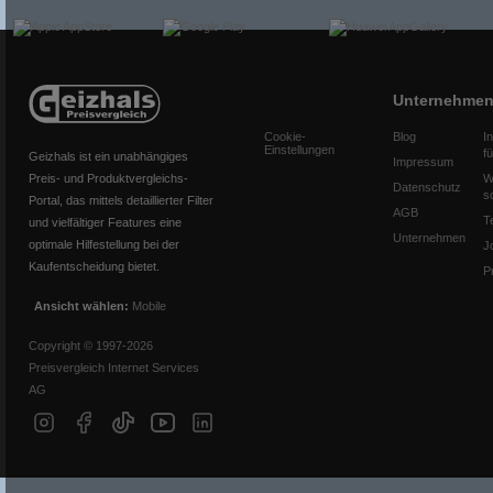
Unternehme
Cookie-
Blog
I
Einstellungen
f
Geizhals ist ein unabhängiges
Impressum
Preis- und Produktvergleichs-
W
Datenschutz
s
Portal, das mittels detaillierter Filter
AGB
T
und vielfältiger Features eine
Unternehmen
optimale Hilfestellung bei der
J
Kaufentscheidung bietet.
P
Ansicht wählen:
Mobile
Copyright © 1997-2026
Preisvergleich Internet Services
AG