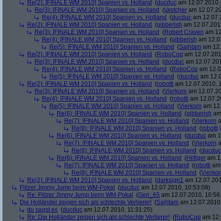
Re(2): [FINALE WM 2010] Spanien vs. Holland
(
ducduc
am 12.07.2010, 
Re(3): [FINALE WM 2010] Spanien vs. Holland
(
sketcher
am 12.07.20
Re(4): [FINALE WM 2010] Spanien vs. Holland
(
ducduc
am 12.07.2
Re(2): [FINALE WM 2010] Spanien vs. Holland
(
gibberish
am 12.07.2010
Re(3): [FINALE WM 2010] Spanien vs. Holland
(
Robert Craven
am 12
Re(4): [FINALE WM 2010] Spanien vs. Holland
(
gibberish
am 12.07
Re(5): [FINALE WM 2010] Spanien vs. Holland
(
Sajhtam
am 12.
Re(2): [FINALE WM 2010] Spanien vs. Holland
(
RoboCop
am 12.07.2010
Re(3): [FINALE WM 2010] Spanien vs. Holland
(
ducduc
am 12.07.201
Re(4): [FINALE WM 2010] Spanien vs. Holland
(
RoboCop
am 12.0
Re(5): [FINALE WM 2010] Spanien vs. Holland
(
ducduc
am 12.0
Re(2): [FINALE WM 2010] Spanien vs. Holland
(
robotti
am 12.07.2010, 1
Re(3): [FINALE WM 2010] Spanien vs. Holland
(
Vierkorn
am 12.07.20
Re(4): [FINALE WM 2010] Spanien vs. Holland
(
robotti
am 12.07.20
Re(5): [FINALE WM 2010] Spanien vs. Holland
(
Vierkorn
am 12.
Re(6): [FINALE WM 2010] Spanien vs. Holland
(
gibberish
am 
Re(7): [FINALE WM 2010] Spanien vs. Holland
(
Vierkorn
a
Re(8): [FINALE WM 2010] Spanien vs. Holland
(
robotti
a
Re(6): [FINALE WM 2010] Spanien vs. Holland
(
ducduc
am 12
Re(7): [FINALE WM 2010] Spanien vs. Holland
(
Vierkorn
a
Re(8): [FINALE WM 2010] Spanien vs. Holland
(
ducduc
Re(6): [FINALE WM 2010] Spanien vs. Holland
(
Hilfiger
am 12
Re(7): [FINALE WM 2010] Spanien vs. Holland
(
robotti
am 
Re(8): [FINALE WM 2010] Spanien vs. Holland
(
Vierko
Re(2): [FINALE WM 2010] Spanien vs. Holland
(
darksign1
am 12.07.201
Flitzer Jimmy Jump beim WM-Pokal
(
ducduc
am 12.07.2010, 10:53:08)
Re: Flitzer Jimmy Jump beim WM-Pokal
(
Geri_65
am 12.07.2010, 10:56
Die Holländer zeigen sich als schlechte Verlierer!
(
Sajhtam
am 12.07.2010,
du sagst es
(
ducduc
am 12.07.2010, 11:31:25)
Re: Die Holländer zeigen sich als schlechte Verlierer!
(
RoboCop
am 12.