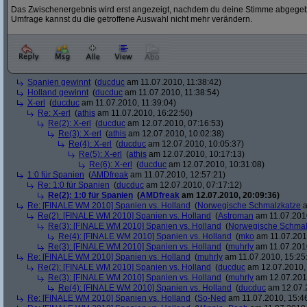
Das Zwischenergebnis wird erst angezeigt, nachdem du deine Stimme abgegebe
Umfrage kannst du die getroffene Auswahl nicht mehr verändern.
Spanien gewinnt
(
ducduc
am 11.07.2010, 11:38:42)
Holland gewinnt
(
ducduc
am 11.07.2010, 11:38:54)
X-erl
(
ducduc
am 11.07.2010, 11:39:04)
Re: X-erl
(
athis
am 11.07.2010, 16:22:50)
Re(2): X-erl
(
ducduc
am 12.07.2010, 07:16:53)
Re(3): X-erl
(
athis
am 12.07.2010, 10:02:38)
Re(4): X-erl
(
ducduc
am 12.07.2010, 10:05:37)
Re(5): X-erl
(
athis
am 12.07.2010, 10:17:13)
Re(6): X-erl
(
ducduc
am 12.07.2010, 10:31:08)
1:0 für Spanien
(
AMDfreak
am 11.07.2010, 12:57:21)
Re: 1:0 für Spanien
(
ducduc
am 12.07.2010, 07:17:12)
Re(2): 1:0 für Spanien
(
AMDfreak
am 12.07.2010, 20:09:36)
Re: [FINALE WM 2010] Spanien vs. Holland
(
Norwegische Schmalzkatze
a
Re(2): [FINALE WM 2010] Spanien vs. Holland
(
Astroman
am 11.07.2010
Re(3): [FINALE WM 2010] Spanien vs. Holland
(
Norwegische Schmal
Re(4): [FINALE WM 2010] Spanien vs. Holland
(
mko
am 11.07.2010
Re(3): [FINALE WM 2010] Spanien vs. Holland
(
muhrly
am 11.07.2010
Re: [FINALE WM 2010] Spanien vs. Holland
(
muhrly
am 11.07.2010, 15:25
Re(2): [FINALE WM 2010] Spanien vs. Holland
(
ducduc
am 12.07.2010, 
Re(3): [FINALE WM 2010] Spanien vs. Holland
(
muhrly
am 12.07.2010
Re(4): [FINALE WM 2010] Spanien vs. Holland
(
ducduc
am 12.07.2
Re: [FINALE WM 2010] Spanien vs. Holland
(
So-Ned
am 11.07.2010, 15:4