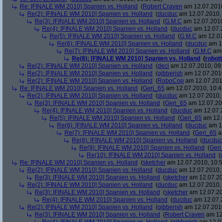
Re: [FINALE WM 2010] Spanien vs. Holland
(
Robert Craven
am 12.07.2010
Re(2): [FINALE WM 2010] Spanien vs. Holland
(
ducduc
am 12.07.2010, 
Re(3): [FINALE WM 2010] Spanien vs. Holland
(
G.M.C
am 12.07.2010
Re(4): [FINALE WM 2010] Spanien vs. Holland
(
ducduc
am 12.07.2
Re(5): [FINALE WM 2010] Spanien vs. Holland
(
G.M.C
am 12.07
Re(6): [FINALE WM 2010] Spanien vs. Holland
(
ducduc
am 12
Re(7): [FINALE WM 2010] Spanien vs. Holland
(
G.M.C
am 
Re(8): [FINALE WM 2010] Spanien vs. Holland
(
robott
Re(2): [FINALE WM 2010] Spanien vs. Holland
(
deci
am 12.07.2010, 09
Re(2): [FINALE WM 2010] Spanien vs. Holland
(
gibberish
am 12.07.2010
Re(2): [FINALE WM 2010] Spanien vs. Holland
(
RoboCop
am 12.07.201
Re: [FINALE WM 2010] Spanien vs. Holland
(
Geri_65
am 12.07.2010, 10:4
Re(2): [FINALE WM 2010] Spanien vs. Holland
(
ducduc
am 12.07.2010, 
Re(3): [FINALE WM 2010] Spanien vs. Holland
(
Geri_65
am 12.07.20
Re(4): [FINALE WM 2010] Spanien vs. Holland
(
ducduc
am 12.07.2
Re(5): [FINALE WM 2010] Spanien vs. Holland
(
Geri_65
am 12.
Re(6): [FINALE WM 2010] Spanien vs. Holland
(
ducduc
am 12
Re(7): [FINALE WM 2010] Spanien vs. Holland
(
Geri_65
a
Re(8): [FINALE WM 2010] Spanien vs. Holland
(
ducduc
Re(9): [FINALE WM 2010] Spanien vs. Holland
(
Ger
Re(10): [FINALE WM 2010] Spanien vs. Holland
(
Re: [FINALE WM 2010] Spanien vs. Holland
(
sketcher
am 12.07.2010, 10:5
Re(2): [FINALE WM 2010] Spanien vs. Holland
(
ducduc
am 12.07.2010, 
Re(3): [FINALE WM 2010] Spanien vs. Holland
(
sketcher
am 12.07.20
Re(2): [FINALE WM 2010] Spanien vs. Holland
(
ducduc
am 12.07.2010, 
Re(3): [FINALE WM 2010] Spanien vs. Holland
(
sketcher
am 12.07.20
Re(4): [FINALE WM 2010] Spanien vs. Holland
(
ducduc
am 12.07.2
Re(2): [FINALE WM 2010] Spanien vs. Holland
(
gibberish
am 12.07.2010
Re(3): [FINALE WM 2010] Spanien vs. Holland
(
Robert Craven
am 12