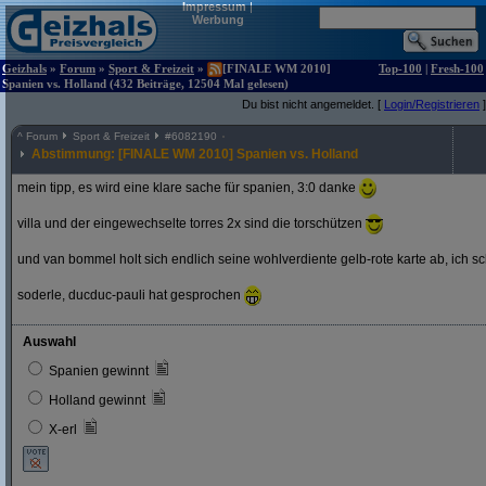
Impressum
|
Werbung
Geizhals
»
Forum
»
Sport & Freizeit
»
[FINALE WM 2010]
Top-100
|
Fresh-100
Spanien vs. Holland (432 Beiträge, 12504 Mal gelesen)
Du bist nicht angemeldet. [
Login/Registrieren
]
^
Forum
Sport & Freizeit
#
6082190
Abstimmung: [FINALE WM 2010] Spanien vs. Holland
mein tipp, es wird eine klare sache für spanien, 3:0 danke
villa und der eingewechselte torres 2x sind die torschützen
und van bommel holt sich endlich seine wohlverdiente gelb-rote karte ab, ich s
soderle, ducduc-pauli hat gesprochen
Auswahl
Spanien gewinnt
Holland gewinnt
X-erl