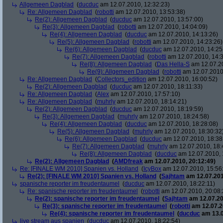
Allgemeen Dagblad
(
ducduc
am 12.07.2010, 12:32:23)
Re: Allgemeen Dagblad
(
robotti
am 12.07.2010, 13:53:38)
Re(2): Allgemeen Dagblad
(
ducduc
am 12.07.2010, 13:57:00)
Re(3): Allgemeen Dagblad
(
robotti
am 12.07.2010, 14:04:09)
Re(4): Allgemeen Dagblad
(
ducduc
am 12.07.2010, 14:13:26)
Re(5): Allgemeen Dagblad
(
robotti
am 12.07.2010, 14:23:26)
Re(6): Allgemeen Dagblad
(
ducduc
am 12.07.2010, 14:25
Re(7): Allgemeen Dagblad
(
robotti
am 12.07.2010, 14:3
Re(8): Allgemeen Dagblad
(
Das Hella-S
am 12.07.20
Re(9): Allgemeen Dagblad
(
robotti
am 12.07.2010,
Re: Allgemeen Dagblad
(
Collectors_edition
am 12.07.2010, 16:00:52)
Re(2): Allgemeen Dagblad
(
ducduc
am 12.07.2010, 18:11:33)
Re: Allgemeen Dagblad
(
Alex
am 12.07.2010, 17:57:10)
Re: Allgemeen Dagblad
(
muhrly
am 12.07.2010, 18:14:21)
Re(2): Allgemeen Dagblad
(
ducduc
am 12.07.2010, 18:19:59)
Re(3): Allgemeen Dagblad
(
muhrly
am 12.07.2010, 18:24:58)
Re(4): Allgemeen Dagblad
(
ducduc
am 12.07.2010, 18:28:08)
Re(5): Allgemeen Dagblad
(
muhrly
am 12.07.2010, 18:30:32
Re(6): Allgemeen Dagblad
(
ducduc
am 12.07.2010, 18:38
Re(7): Allgemeen Dagblad
(
muhrly
am 12.07.2010, 18:
Re(8): Allgemeen Dagblad
(
ducduc
am 12.07.2010, 
Re(2): Allgemeen Dagblad
(
AMDfreak
am 12.07.2010, 20:12:49)
Re: [FINALE WM 2010] Spanien vs. Holland
(
IcyBox
am 12.07.2010, 15:56
Re(2): [FINALE WM 2010] Spanien vs. Holland
(
Sajhtam
am 12.07.201
spanische reporter im freudentaumel
(
ducduc
am 12.07.2010, 18:22:11)
Re: spanische reporter im freudentaumel
(
robotti
am 12.07.2010, 20:08:
Re(2): spanische reporter im freudentaumel
(
Sajhtam
am 12.07.20
Re(3): spanische reporter im freudentaumel
(
robotti
am 12.07.2
Re(4): spanische reporter im freudentaumel
(
ducduc
am 13.0
live stream aus spanien
(
ducduc
am 12.07.2010, 18:22:54)