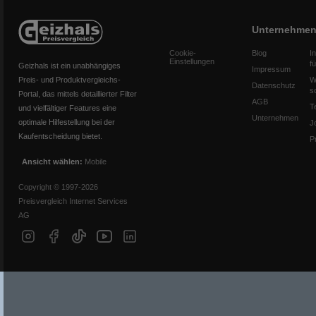
Unternehme
Cookie-
Blog
I
Einstellungen
f
Geizhals ist ein unabhängiges
Impressum
Preis- und Produktvergleichs-
W
Datenschutz
s
Portal, das mittels detaillierter Filter
AGB
T
und vielfältiger Features eine
Unternehmen
optimale Hilfestellung bei der
J
Kaufentscheidung bietet.
P
Ansicht wählen:
Mobile
Copyright © 1997-2026
Preisvergleich Internet Services
AG