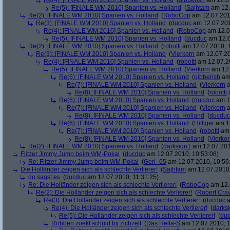
Re(4): [FINALE WM 2010] Spanien vs. Holland
(
gibberish
am 12.07
Re(5): [FINALE WM 2010] Spanien vs. Holland
(
Sajhtam
am 12.
Re(2): [FINALE WM 2010] Spanien vs. Holland
(
RoboCop
am 12.07.2010
Re(3): [FINALE WM 2010] Spanien vs. Holland
(
ducduc
am 12.07.201
Re(4): [FINALE WM 2010] Spanien vs. Holland
(
RoboCop
am 12.0
Re(5): [FINALE WM 2010] Spanien vs. Holland
(
ducduc
am 12.0
Re(2): [FINALE WM 2010] Spanien vs. Holland
(
robotti
am 12.07.2010, 1
Re(3): [FINALE WM 2010] Spanien vs. Holland
(
Vierkorn
am 12.07.20
Re(4): [FINALE WM 2010] Spanien vs. Holland
(
robotti
am 12.07.20
Re(5): [FINALE WM 2010] Spanien vs. Holland
(
Vierkorn
am 12.
Re(6): [FINALE WM 2010] Spanien vs. Holland
(
gibberish
am 
Re(7): [FINALE WM 2010] Spanien vs. Holland
(
Vierkorn
a
Re(8): [FINALE WM 2010] Spanien vs. Holland
(
robotti
a
Re(6): [FINALE WM 2010] Spanien vs. Holland
(
ducduc
am 12
Re(7): [FINALE WM 2010] Spanien vs. Holland
(
Vierkorn
a
Re(8): [FINALE WM 2010] Spanien vs. Holland
(
ducduc
Re(6): [FINALE WM 2010] Spanien vs. Holland
(
Hilfiger
am 12
Re(7): [FINALE WM 2010] Spanien vs. Holland
(
robotti
am 
Re(8): [FINALE WM 2010] Spanien vs. Holland
(
Vierko
Re(2): [FINALE WM 2010] Spanien vs. Holland
(
darksign1
am 12.07.201
Flitzer Jimmy Jump beim WM-Pokal
(
ducduc
am 12.07.2010, 10:53:08)
Re: Flitzer Jimmy Jump beim WM-Pokal
(
Geri_65
am 12.07.2010, 10:56
Die Holländer zeigen sich als schlechte Verlierer!
(
Sajhtam
am 12.07.2010,
du sagst es
(
ducduc
am 12.07.2010, 11:31:25)
Re: Die Holländer zeigen sich als schlechte Verlierer!
(
RoboCop
am 12.
Re(2): Die Holländer zeigen sich als schlechte Verlierer!
(
Robert Cra
Re(3): Die Holländer zeigen sich als schlechte Verlierer!
(
ducduc
a
Re(4): Die Holländer zeigen sich als schlechte Verlierer!
(
darks
Re(5): Die Holländer zeigen sich als schlechte Verlierer!
(
du
Robben zoekt schuld bij zichzelf
(
Das Hella-S
am 12.07.2010, 1