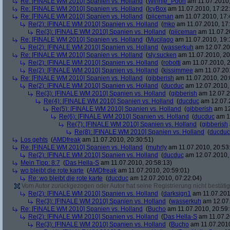
Re: [FINALE WM 2010] Spanien vs. Holland
(
Winnie_Pooh
am 11.07.2010,
Re: [FINALE WM 2010] Spanien vs. Holland
(
IcyBox
am 11.07.2010, 17:22
Re: [FINALE WM 2010] Spanien vs. Holland
(
piiceman
am 11.07.2010, 17:
Re(2): [FINALE WM 2010] Spanien vs. Holland
(
mko
am 11.07.2010, 17:
Re(3): [FINALE WM 2010] Spanien vs. Holland
(
piiceman
am 11.07.2
Re: [FINALE WM 2010] Spanien vs. Holland
(
Mucilago
am 11.07.2010, 19:
Re(2): [FINALE WM 2010] Spanien vs. Holland
(
wasserkuh
am 12.07.20
Re: [FINALE WM 2010] Spanien vs. Holland
(
sly.sucken
am 11.07.2010, 20
Re(2): [FINALE WM 2010] Spanien vs. Holland
(
robotti
am 11.07.2010, 2
Re(2): [FINALE WM 2010] Spanien vs. Holland
(
kissimmee
am 11.07.201
Re: [FINALE WM 2010] Spanien vs. Holland
(
gibberish
am 11.07.2010, 20:
Re(2): [FINALE WM 2010] Spanien vs. Holland
(
ducduc
am 12.07.2010, 
Re(3): [FINALE WM 2010] Spanien vs. Holland
(
gibberish
am 12.07.2
Re(4): [FINALE WM 2010] Spanien vs. Holland
(
ducduc
am 12.07.2
Re(5): [FINALE WM 2010] Spanien vs. Holland
(
gibberish
am 12
Re(6): [FINALE WM 2010] Spanien vs. Holland
(
ducduc
am 12
Re(7): [FINALE WM 2010] Spanien vs. Holland
(
gibberish
Re(8): [FINALE WM 2010] Spanien vs. Holland
(
ducduc
Los gehts
(
AMDfreak
am 11.07.2010, 20:30:51)
Re: [FINALE WM 2010] Spanien vs. Holland
(
muhrly
am 11.07.2010, 20:53
Re(2): [FINALE WM 2010] Spanien vs. Holland
(
ducduc
am 12.07.2010, 
Mein Tipp: 8:7
(
Das Hella-S
am 11.07.2010, 20:58:13)
wo bleibt die rote karte
(
AMDfreak
am 11.07.2010, 20:59:01)
Re: wo bleibt die rote karte
(
ducduc
am 12.07.2010, 07:22:04)
Vom Autor zurückgezogen oder Autor hat seine Registrierung nicht bestätig
Re(2): [FINALE WM 2010] Spanien vs. Holland
(
darksign1
am 11.07.201
Re(3): [FINALE WM 2010] Spanien vs. Holland
(
wasserkuh
am 12.07.
Re: [FINALE WM 2010] Spanien vs. Holland
(
Bucho
am 11.07.2010, 20:59:
Re(2): [FINALE WM 2010] Spanien vs. Holland
(
Das Hella-S
am 11.07.2
Re(3): [FINALE WM 2010] Spanien vs. Holland
(
Bucho
am 11.07.2010