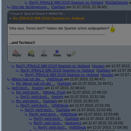
Re(5): [FINALE WM 2010] Spanien vs. Holland
(
RaStaDeluXe
a
Also die Verlängerung...
(
Sajhtam
am 11.07.2010, 22:36:45)
^
Forum
Sport & Freizeit
#
6082758
Re: [FINALE WM 2010] Spanien vs. Holland
Villa raus, Torres rein!? Haben die Spanier schon aufgegeben?
----------------------------------------------------------------------------------
...und Tschüss!!
Re(2): [FINALE WM 2010] Spanien vs. Holland
(
ducduc
am 12.07.2010, 
Re(3): [FINALE WM 2010] Spanien vs. Holland
(
Sajhtam
am 12.07.20
Re(4): [FINALE WM 2010] Spanien vs. Holland
(
ducduc
am 12.07.2
Wieso hab ich die ....
(
AMDfreak
am 11.07.2010, 22:46:47)
Re: Wieso hab ich die ....
(
Sajhtam
am 11.07.2010, 22:49:51)
geht doch...
(
muhrly
am 11.07.2010, 22:48:42)
Re: geht doch...
(
Winnie_Pooh
am 11.07.2010, 22:49:22)
Re(2): geht doch...
(
muhrly
am 11.07.2010, 22:51:34)
Re: geht doch...
(
Sajhtam
am 11.07.2010, 22:50:37)
Re(2): geht doch...
(
AMDfreak
am 11.07.2010, 22:52:20)
Re(3): geht doch...
(
Sajhtam
am 11.07.2010, 22:52:46)
Re(4): geht doch...
(
AMDfreak
am 11.07.2010, 22:53:48)
Re(5): geht doch...
(
Sajhtam
am 11.07.2010, 22:55:14)
Re(5): geht doch...
(
darksign1
am 11.07.2010, 23:19:29)
Re(6): geht doch...
(
AMDfreak
am 12.07.2010, 17:04:58)