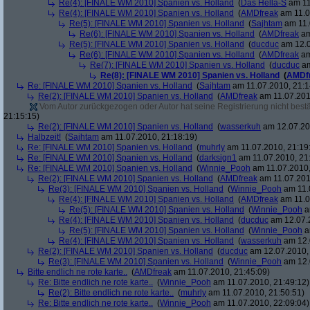
Re(4): [FINALE WM 2010] Spanien vs. Holland
(
Das Hella-S
am 11
Re(4): [FINALE WM 2010] Spanien vs. Holland
(
AMDfreak
am 11.0
Re(5): [FINALE WM 2010] Spanien vs. Holland
(
Sajhtam
am 11.
Re(6): [FINALE WM 2010] Spanien vs. Holland
(
AMDfreak
am
Re(5): [FINALE WM 2010] Spanien vs. Holland
(
ducduc
am 12.0
Re(6): [FINALE WM 2010] Spanien vs. Holland
(
AMDfreak
am
Re(7): [FINALE WM 2010] Spanien vs. Holland
(
ducduc
am
Re(8): [FINALE WM 2010] Spanien vs. Holland
(
AMDf
Re: [FINALE WM 2010] Spanien vs. Holland
(
Sajhtam
am 11.07.2010, 21:1
Re(2): [FINALE WM 2010] Spanien vs. Holland
(
AMDfreak
am 11.07.201
Vom Autor zurückgezogen oder Autor hat seine Registrierung nicht bestä
21:15:15)
Re(2): [FINALE WM 2010] Spanien vs. Holland
(
wasserkuh
am 12.07.20
Halbzeit!
(
Sajhtam
am 11.07.2010, 21:18:19)
Re: [FINALE WM 2010] Spanien vs. Holland
(
muhrly
am 11.07.2010, 21:19
Re: [FINALE WM 2010] Spanien vs. Holland
(
darksign1
am 11.07.2010, 21
Re: [FINALE WM 2010] Spanien vs. Holland
(
Winnie_Pooh
am 11.07.2010,
Re(2): [FINALE WM 2010] Spanien vs. Holland
(
AMDfreak
am 11.07.201
Re(3): [FINALE WM 2010] Spanien vs. Holland
(
Winnie_Pooh
am 11.
Re(4): [FINALE WM 2010] Spanien vs. Holland
(
AMDfreak
am 11.0
Re(5): [FINALE WM 2010] Spanien vs. Holland
(
Winnie_Pooh
a
Re(4): [FINALE WM 2010] Spanien vs. Holland
(
ducduc
am 12.07.2
Re(5): [FINALE WM 2010] Spanien vs. Holland
(
Winnie_Pooh
a
Re(4): [FINALE WM 2010] Spanien vs. Holland
(
wasserkuh
am 12.
Re(2): [FINALE WM 2010] Spanien vs. Holland
(
ducduc
am 12.07.2010, 
Re(3): [FINALE WM 2010] Spanien vs. Holland
(
Winnie_Pooh
am 12.
Bitte endlich ne rote karte..
(
AMDfreak
am 11.07.2010, 21:45:09)
Re: Bitte endlich ne rote karte..
(
Winnie_Pooh
am 11.07.2010, 21:49:12)
Re(2): Bitte endlich ne rote karte..
(
muhrly
am 11.07.2010, 21:50:51)
Re: Bitte endlich ne rote karte..
(
Winnie_Pooh
am 11.07.2010, 22:09:04)