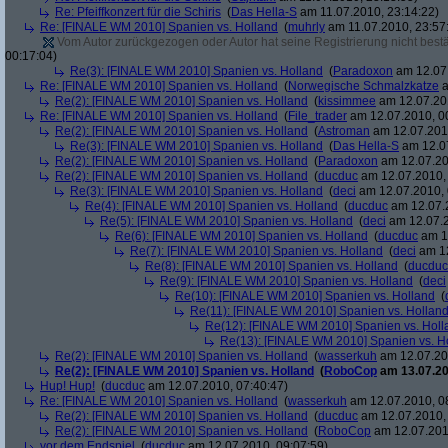
Re: Pfeiffkonzert für die Schiris
(
Das Hella-S
am 11.07.2010, 23:14:22)
Re: [FINALE WM 2010] Spanien vs. Holland
(
muhrly
am 11.07.2010, 23:57
Vom Autor zurückgezogen oder Autor hat seine Registrierung nicht bestä
00:17:04)
Re(3): [FINALE WM 2010] Spanien vs. Holland
(
Paradoxon
am 12.07.
Re: [FINALE WM 2010] Spanien vs. Holland
(
Norwegische Schmalzkatze
a
Re(2): [FINALE WM 2010] Spanien vs. Holland
(
kissimmee
am 12.07.201
Re: [FINALE WM 2010] Spanien vs. Holland
(
File_trader
am 12.07.2010, 0
Re(2): [FINALE WM 2010] Spanien vs. Holland
(
Astroman
am 12.07.2010
Re(3): [FINALE WM 2010] Spanien vs. Holland
(
Das Hella-S
am 12.07
Re(2): [FINALE WM 2010] Spanien vs. Holland
(
Paradoxon
am 12.07.20
Re(2): [FINALE WM 2010] Spanien vs. Holland
(
ducduc
am 12.07.2010, 
Re(3): [FINALE WM 2010] Spanien vs. Holland
(
deci
am 12.07.2010, 
Re(4): [FINALE WM 2010] Spanien vs. Holland
(
ducduc
am 12.07.2
Re(5): [FINALE WM 2010] Spanien vs. Holland
(
deci
am 12.07.2
Re(6): [FINALE WM 2010] Spanien vs. Holland
(
ducduc
am 12
Re(7): [FINALE WM 2010] Spanien vs. Holland
(
deci
am 12
Re(8): [FINALE WM 2010] Spanien vs. Holland
(
ducduc
Re(9): [FINALE WM 2010] Spanien vs. Holland
(
deci
Re(10): [FINALE WM 2010] Spanien vs. Holland
(
Re(11): [FINALE WM 2010] Spanien vs. Hollan
Re(12): [FINALE WM 2010] Spanien vs. Holl
Re(13): [FINALE WM 2010] Spanien vs. H
Re(2): [FINALE WM 2010] Spanien vs. Holland
(
wasserkuh
am 12.07.20
Re(2): [FINALE WM 2010] Spanien vs. Holland
(
RoboCop
am 13.07.20
Hup! Hup!
(
ducduc
am 12.07.2010, 07:40:47)
Re: [FINALE WM 2010] Spanien vs. Holland
(
wasserkuh
am 12.07.2010, 0
Re(2): [FINALE WM 2010] Spanien vs. Holland
(
ducduc
am 12.07.2010, 
Re(2): [FINALE WM 2010] Spanien vs. Holland
(
RoboCop
am 12.07.201
vor dem Endspiel
(
ducduc
am 12.07.2010, 09:07:59)