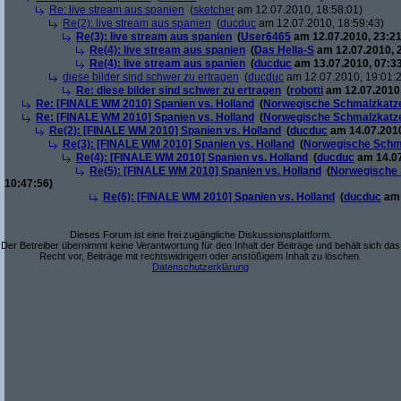
Re: live stream aus spanien
(
sketcher
am 12.07.2010, 18:58:01)
Re(2): live stream aus spanien
(
ducduc
am 12.07.2010, 18:59:43)
Re(3): live stream aus spanien
(
User6465
am 12.07.2010, 23:21
Re(4): live stream aus spanien
(
Das Hella-S
am 12.07.2010, 
Re(4): live stream aus spanien
(
ducduc
am 13.07.2010, 07:33
diese bilder sind schwer zu ertragen
(
ducduc
am 12.07.2010, 19:01:
Re: diese bilder sind schwer zu ertragen
(
robotti
am 12.07.2010,
Re: [FINALE WM 2010] Spanien vs. Holland
(
Norwegische Schmalzkatz
Re: [FINALE WM 2010] Spanien vs. Holland
(
Norwegische Schmalzkatz
Re(2): [FINALE WM 2010] Spanien vs. Holland
(
ducduc
am 14.07.2010
Re(3): [FINALE WM 2010] Spanien vs. Holland
(
Norwegische Schm
Re(4): [FINALE WM 2010] Spanien vs. Holland
(
ducduc
am 14.07
Re(5): [FINALE WM 2010] Spanien vs. Holland
(
Norwegische 
10:47:56)
Re(6): [FINALE WM 2010] Spanien vs. Holland
(
ducduc
am 
Dieses Forum ist eine frei zugängliche Diskussionsplattform.
Der Betreiber übernimmt keine Verantwortung für den Inhalt der Beiträge und behält sich das
Recht vor, Beiträge mit rechtswidrigem oder anstößigem Inhalt zu löschen.
Datenschutzerklärung