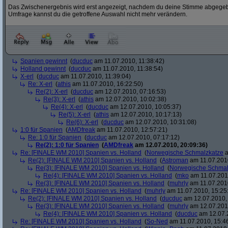
Das Zwischenergebnis wird erst angezeigt, nachdem du deine Stimme abgegebe
Umfrage kannst du die getroffene Auswahl nicht mehr verändern.
Spanien gewinnt
(
ducduc
am 11.07.2010, 11:38:42)
Holland gewinnt
(
ducduc
am 11.07.2010, 11:38:54)
X-erl
(
ducduc
am 11.07.2010, 11:39:04)
Re: X-erl
(
athis
am 11.07.2010, 16:22:50)
Re(2): X-erl
(
ducduc
am 12.07.2010, 07:16:53)
Re(3): X-erl
(
athis
am 12.07.2010, 10:02:38)
Re(4): X-erl
(
ducduc
am 12.07.2010, 10:05:37)
Re(5): X-erl
(
athis
am 12.07.2010, 10:17:13)
Re(6): X-erl
(
ducduc
am 12.07.2010, 10:31:08)
1:0 für Spanien
(
AMDfreak
am 11.07.2010, 12:57:21)
Re: 1:0 für Spanien
(
ducduc
am 12.07.2010, 07:17:12)
Re(2): 1:0 für Spanien
(
AMDfreak
am 12.07.2010, 20:09:36)
Re: [FINALE WM 2010] Spanien vs. Holland
(
Norwegische Schmalzkatze
a
Re(2): [FINALE WM 2010] Spanien vs. Holland
(
Astroman
am 11.07.2010
Re(3): [FINALE WM 2010] Spanien vs. Holland
(
Norwegische Schmal
Re(4): [FINALE WM 2010] Spanien vs. Holland
(
mko
am 11.07.2010
Re(3): [FINALE WM 2010] Spanien vs. Holland
(
muhrly
am 11.07.2010
Re: [FINALE WM 2010] Spanien vs. Holland
(
muhrly
am 11.07.2010, 15:25
Re(2): [FINALE WM 2010] Spanien vs. Holland
(
ducduc
am 12.07.2010, 
Re(3): [FINALE WM 2010] Spanien vs. Holland
(
muhrly
am 12.07.2010
Re(4): [FINALE WM 2010] Spanien vs. Holland
(
ducduc
am 12.07.2
Re: [FINALE WM 2010] Spanien vs. Holland
(
So-Ned
am 11.07.2010, 15:4