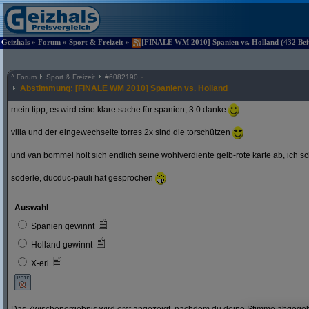
Geizhals
»
Forum
»
Sport & Freizeit
»
[FINALE WM 2010] Spanien vs. Holland (432 Beit
^
Forum
Sport & Freizeit
#
6082190
Abstimmung: [FINALE WM 2010] Spanien vs. Holland
mein tipp, es wird eine klare sache für spanien, 3:0 danke
villa und der eingewechselte torres 2x sind die torschützen
und van bommel holt sich endlich seine wohlverdiente gelb-rote karte ab, ich s
soderle, ducduc-pauli hat gesprochen
Auswahl
Spanien gewinnt
Holland gewinnt
X-erl