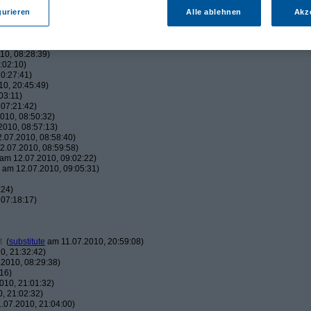
:38)
42:05)
gurieren
Alle ablehnen
Akz
45:00)
010, 17:50:38)
16:01)
10, 08:28:39)
:02:10)
0:27:41)
0, 20:45:49)
03:11)
07:21:42)
010, 08:50:32)
010, 08:57:13)
.07.2010, 08:58:40)
.07.2010, 08:59:58)
am 12.07.2010, 09:02:22)
am 12.07.2010, 09:05:31)
:24)
07:18:17)
t
(
substitute
am 11.07.2010, 20:59:08)
0, 21:32:42)
2010, 08:29:38)
16)
010, 21:01:32)
, 21:02:32)
.07.2010, 21:04:00)