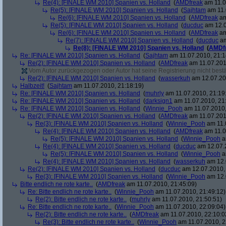
Re(4): [FINALE WM 2010] Spanien vs. Holland
(
AMDfreak
am 11.0
Re(5): [FINALE WM 2010] Spanien vs. Holland
(
Sajhtam
am 11.
Re(6): [FINALE WM 2010] Spanien vs. Holland
(
AMDfreak
am
Re(5): [FINALE WM 2010] Spanien vs. Holland
(
ducduc
am 12.0
Re(6): [FINALE WM 2010] Spanien vs. Holland
(
AMDfreak
am
Re(7): [FINALE WM 2010] Spanien vs. Holland
(
ducduc
am
Re(8): [FINALE WM 2010] Spanien vs. Holland
(
AMDf
Re: [FINALE WM 2010] Spanien vs. Holland
(
Sajhtam
am 11.07.2010, 21:1
Re(2): [FINALE WM 2010] Spanien vs. Holland
(
AMDfreak
am 11.07.201
Vom Autor zurückgezogen oder Autor hat seine Registrierung nicht bestä
Re(2): [FINALE WM 2010] Spanien vs. Holland
(
wasserkuh
am 12.07.20
Halbzeit!
(
Sajhtam
am 11.07.2010, 21:18:19)
Re: [FINALE WM 2010] Spanien vs. Holland
(
muhrly
am 11.07.2010, 21:19
Re: [FINALE WM 2010] Spanien vs. Holland
(
darksign1
am 11.07.2010, 21
Re: [FINALE WM 2010] Spanien vs. Holland
(
Winnie_Pooh
am 11.07.2010,
Re(2): [FINALE WM 2010] Spanien vs. Holland
(
AMDfreak
am 11.07.201
Re(3): [FINALE WM 2010] Spanien vs. Holland
(
Winnie_Pooh
am 11.
Re(4): [FINALE WM 2010] Spanien vs. Holland
(
AMDfreak
am 11.0
Re(5): [FINALE WM 2010] Spanien vs. Holland
(
Winnie_Pooh
a
Re(4): [FINALE WM 2010] Spanien vs. Holland
(
ducduc
am 12.07.2
Re(5): [FINALE WM 2010] Spanien vs. Holland
(
Winnie_Pooh
a
Re(4): [FINALE WM 2010] Spanien vs. Holland
(
wasserkuh
am 12.
Re(2): [FINALE WM 2010] Spanien vs. Holland
(
ducduc
am 12.07.2010, 
Re(3): [FINALE WM 2010] Spanien vs. Holland
(
Winnie_Pooh
am 12.
Bitte endlich ne rote karte..
(
AMDfreak
am 11.07.2010, 21:45:09)
Re: Bitte endlich ne rote karte..
(
Winnie_Pooh
am 11.07.2010, 21:49:12)
Re(2): Bitte endlich ne rote karte..
(
muhrly
am 11.07.2010, 21:50:51)
Re: Bitte endlich ne rote karte..
(
Winnie_Pooh
am 11.07.2010, 22:09:04)
Re(2): Bitte endlich ne rote karte..
(
AMDfreak
am 11.07.2010, 22:10:0
Re(3): Bitte endlich ne rote karte..
(
Winnie_Pooh
am 11.07.2010, 2