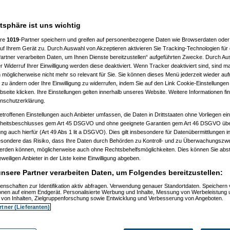
n hast. Anders als bei einer
atsphäre ist uns wichtig
ere
1019
-Partner speichern und greifen auf personenbezogene Daten wie Browserdaten oder 
f Ihrem Gerät zu. Durch Auswahl von Akzeptieren aktivieren Sie Tracking-Technologien für d
artner verarbeiten Daten, um Ihnen Dienste bereitzustellen“ aufgeführten Zwecke. Durch Aus
 Widerruf Ihrer Einwilligung werden diese deaktiviert. Wenn Tracker deaktiviert sind, sind m
 möglicherweise nicht mehr so relevant für Sie. Sie können dieses Menü jederzeit wieder auf
 zu ändern oder Ihre Einwilligung zu widerrufen, indem Sie auf den Link Cookie-Einstellunge
eite klicken. Ihre Einstellungen gelten innerhalb unseres Website. Weitere Informationen fin
nschutzerklärung.
etroffenen Einstellungen auch Anbieter umfassen, die Daten in Drittstaaten ohne Vorliegen ei
itsbeschlusses gem Art 45 DSGVO und ohne geeignete Garantien gem Art 46 DSGVO übermi
gung auch hierfür (Art 49 Abs 1 lit a DSGVO). Dies gilt insbesondere für Datenübermittlungen i
esondere das Risiko, dass Ihre Daten durch Behörden zu Kontroll- und zu Überwachungsz
m 11.07.2010, 13:52:15)
werden können, möglicherweise auch ohne Rechtsbehelfsmöglichkeiten. Dies können Sie abst
, 14:49:37)
eweiligen Anbieter in der Liste keine Einwilligung abgeben.
zkatze
am 11.07.2010, 15:13:28)
, 16:27:29)
nsere Partner verarbeiten Daten, um Folgendes bereitzustellen:
, 19:30:59)
:31)
enschaften zur Identifikation aktiv abfragen. Verwendung genauer Standortdaten. Speichern 
ionen auf einem Endgerät. Personalisierte Werbung und Inhalte, Messung von Werbeleistung 
07:32:35)
von Inhalten, Zielgruppenforschung sowie Entwicklung und Verbesserung von Angeboten.
, 07:40:59)
rtner (Lieferanten)
010, 07:45:13)
6:14)
 16:56:17)