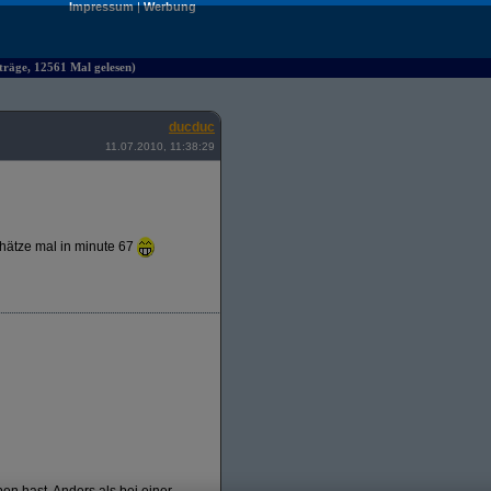
Impressum
|
Werbung
räge, 12561 Mal gelesen)
ducduc
11.07.2010, 11:38:29
chätze mal in minute 67