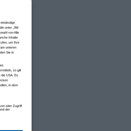
eindeutige
ie unter „Wir
wahl von Alle
anche Inhalte
rufen, um Ihre
n am unteren
den Sie in
nes
tteln, so gilt
n die USA. Es
wecken
ellen, in dem
von oder Zugriff
und der