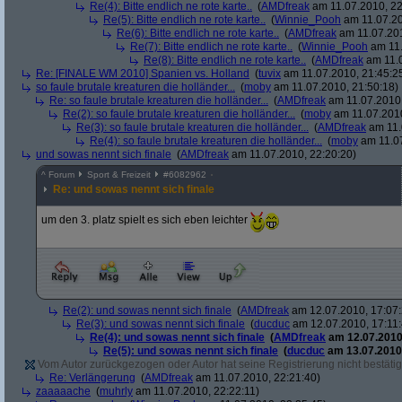
Re(4): Bitte endlich ne rote karte..
(
AMDfreak
am 11.07.2010, 22
Re(5): Bitte endlich ne rote karte..
(
Winnie_Pooh
am 11.07.20
Re(6): Bitte endlich ne rote karte..
(
AMDfreak
am 11.07.201
Re(7): Bitte endlich ne rote karte..
(
Winnie_Pooh
am 11.
Re(8): Bitte endlich ne rote karte..
(
AMDfreak
am 11.0
Re: [FINALE WM 2010] Spanien vs. Holland
(
tuvix
am 11.07.2010, 21:45:2
so faule brutale kreaturen die holländer...
(
moby
am 11.07.2010, 21:50:18)
Re: so faule brutale kreaturen die holländer...
(
AMDfreak
am 11.07.2010,
Re(2): so faule brutale kreaturen die holländer...
(
moby
am 11.07.2010
Re(3): so faule brutale kreaturen die holländer...
(
AMDfreak
am 11.
Re(4): so faule brutale kreaturen die holländer...
(
moby
am 11.07
und sowas nennt sich finale
(
AMDfreak
am 11.07.2010, 22:20:20)
^
Forum
Sport & Freizeit
#
6082962
Re: und sowas nennt sich finale
um den 3. platz spielt es sich eben leichter
Re(2): und sowas nennt sich finale
(
AMDfreak
am 12.07.2010, 17:07:
Re(3): und sowas nennt sich finale
(
ducduc
am 12.07.2010, 17:11:
Re(4): und sowas nennt sich finale
(
AMDfreak
am 12.07.2010,
Re(5): und sowas nennt sich finale
(
ducduc
am 13.07.2010,
Vom Autor zurückgezogen oder Autor hat seine Registrierung nicht bestätig
Re: Verlängerung
(
AMDfreak
am 11.07.2010, 22:21:40)
zaaaaache
(
muhrly
am 11.07.2010, 22:22:11)