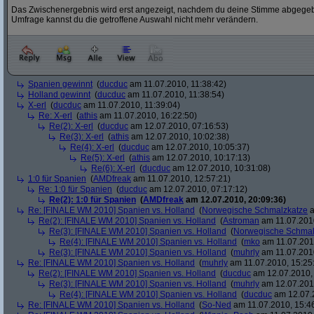
Das Zwischenergebnis wird erst angezeigt, nachdem du deine Stimme abgegebe
Umfrage kannst du die getroffene Auswahl nicht mehr verändern.
Spanien gewinnt
(
ducduc
am 11.07.2010, 11:38:42)
Holland gewinnt
(
ducduc
am 11.07.2010, 11:38:54)
X-erl
(
ducduc
am 11.07.2010, 11:39:04)
Re: X-erl
(
athis
am 11.07.2010, 16:22:50)
Re(2): X-erl
(
ducduc
am 12.07.2010, 07:16:53)
Re(3): X-erl
(
athis
am 12.07.2010, 10:02:38)
Re(4): X-erl
(
ducduc
am 12.07.2010, 10:05:37)
Re(5): X-erl
(
athis
am 12.07.2010, 10:17:13)
Re(6): X-erl
(
ducduc
am 12.07.2010, 10:31:08)
1:0 für Spanien
(
AMDfreak
am 11.07.2010, 12:57:21)
Re: 1:0 für Spanien
(
ducduc
am 12.07.2010, 07:17:12)
Re(2): 1:0 für Spanien
(
AMDfreak
am 12.07.2010, 20:09:36)
Re: [FINALE WM 2010] Spanien vs. Holland
(
Norwegische Schmalzkatze
a
Re(2): [FINALE WM 2010] Spanien vs. Holland
(
Astroman
am 11.07.2010
Re(3): [FINALE WM 2010] Spanien vs. Holland
(
Norwegische Schmal
Re(4): [FINALE WM 2010] Spanien vs. Holland
(
mko
am 11.07.2010
Re(3): [FINALE WM 2010] Spanien vs. Holland
(
muhrly
am 11.07.2010
Re: [FINALE WM 2010] Spanien vs. Holland
(
muhrly
am 11.07.2010, 15:25
Re(2): [FINALE WM 2010] Spanien vs. Holland
(
ducduc
am 12.07.2010, 
Re(3): [FINALE WM 2010] Spanien vs. Holland
(
muhrly
am 12.07.2010
Re(4): [FINALE WM 2010] Spanien vs. Holland
(
ducduc
am 12.07.2
Re: [FINALE WM 2010] Spanien vs. Holland
(
So-Ned
am 11.07.2010, 15:4