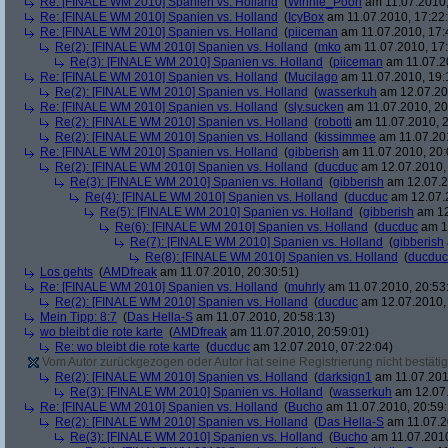
Re: [FINALE WM 2010] Spanien vs. Holland
(
Winnie_Pooh
am 11.07.2010,
Re: [FINALE WM 2010] Spanien vs. Holland
(
IcyBox
am 11.07.2010, 17:22
Re: [FINALE WM 2010] Spanien vs. Holland
(
piiceman
am 11.07.2010, 17:
Re(2): [FINALE WM 2010] Spanien vs. Holland
(
mko
am 11.07.2010, 17:
Re(3): [FINALE WM 2010] Spanien vs. Holland
(
piiceman
am 11.07.2
Re: [FINALE WM 2010] Spanien vs. Holland
(
Mucilago
am 11.07.2010, 19:
Re(2): [FINALE WM 2010] Spanien vs. Holland
(
wasserkuh
am 12.07.20
Re: [FINALE WM 2010] Spanien vs. Holland
(
sly.sucken
am 11.07.2010, 20
Re(2): [FINALE WM 2010] Spanien vs. Holland
(
robotti
am 11.07.2010, 2
Re(2): [FINALE WM 2010] Spanien vs. Holland
(
kissimmee
am 11.07.201
Re: [FINALE WM 2010] Spanien vs. Holland
(
gibberish
am 11.07.2010, 20:
Re(2): [FINALE WM 2010] Spanien vs. Holland
(
ducduc
am 12.07.2010, 
Re(3): [FINALE WM 2010] Spanien vs. Holland
(
gibberish
am 12.07.2
Re(4): [FINALE WM 2010] Spanien vs. Holland
(
ducduc
am 12.07.2
Re(5): [FINALE WM 2010] Spanien vs. Holland
(
gibberish
am 12
Re(6): [FINALE WM 2010] Spanien vs. Holland
(
ducduc
am 12
Re(7): [FINALE WM 2010] Spanien vs. Holland
(
gibberish
Re(8): [FINALE WM 2010] Spanien vs. Holland
(
ducduc
Los gehts
(
AMDfreak
am 11.07.2010, 20:30:51)
Re: [FINALE WM 2010] Spanien vs. Holland
(
muhrly
am 11.07.2010, 20:53
Re(2): [FINALE WM 2010] Spanien vs. Holland
(
ducduc
am 12.07.2010, 
Mein Tipp: 8:7
(
Das Hella-S
am 11.07.2010, 20:58:13)
wo bleibt die rote karte
(
AMDfreak
am 11.07.2010, 20:59:01)
Re: wo bleibt die rote karte
(
ducduc
am 12.07.2010, 07:22:04)
Vom Autor zurückgezogen oder Autor hat seine Registrierung nicht bestätig
Re(2): [FINALE WM 2010] Spanien vs. Holland
(
darksign1
am 11.07.201
Re(3): [FINALE WM 2010] Spanien vs. Holland
(
wasserkuh
am 12.07.
Re: [FINALE WM 2010] Spanien vs. Holland
(
Bucho
am 11.07.2010, 20:59:
Re(2): [FINALE WM 2010] Spanien vs. Holland
(
Das Hella-S
am 11.07.2
Re(3): [FINALE WM 2010] Spanien vs. Holland
(
Bucho
am 11.07.2010