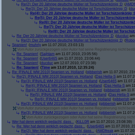
Re(2): Der 20 Jährige deutsche Müller ist Torschützenkönig :D
(
AMDf
Re(3): Der 20 Jährige deutsche Müller ist Torschützenkönig :D
(
du
Re(4): Der 20 Jährige deutsche Müller ist Torschützenkönig :
Re(5): Der 20 Jährige deutsche Müller ist Torschützenköni
Re(6): Der 20 Jährige deutsche Müller ist Torschützenk
Re(7): Der 20 Jährige deutsche Müller ist Torschütze
Re(8): Der 20 Jährige deutsche Müller ist Torschü
Re: Der 20 Jährige deutsche Müller ist Torschützenkönig :D
(
ducduc
am 
Re(2): Der 20 Jährige deutsche Müller ist Torschützenkönig :D
(
Robo
Spanien!
(
muhrly
am 11.07.2010, 23:03:13)
Vom Autor zurückgezogen oder Autor hat seine Registrierung nicht bestä
Re: Spanien!
(
Sajhtam
am 11.07.2010, 23:05:56)
Re: Spanien!
(
User6465
am 11.07.2010, 23:06:44)
Re: Spanien!
(
ducduc
am 12.07.2010, 07:23:38)
Re: Spanien!
(
Time
am 13.07.2010, 12:35:24)
Re: [FINALE WM 2010] Spanien vs. Holland
(
gibberish
am 11.07.2010, 23:
Re(2): [FINALE WM 2010] Spanien vs. Holland
(
Das Hella-S
am 11.07.2
Re(3): [FINALE WM 2010] Spanien vs. Holland
(
User6465
am 11.07.2
Re(4): [FINALE WM 2010] Spanien vs. Holland
(
Das Hella-S
am 11
Re(4): [FINALE WM 2010] Spanien vs. Holland
(
gibberish
am 11.07
Re(5): [FINALE WM 2010] Spanien vs. Holland
(
Das Hella-S
am 
Re(6): [FINALE WM 2010] Spanien vs. Holland
(
gibberish
am 
Re(3): [FINALE WM 2010] Spanien vs. Holland
(
gibberish
am 11.07.2
Vom Autor zurückgezogen oder Autor hat seine Registrierung nicht bestä
Re(3): [FINALE WM 2010] Spanien vs. Holland
(
gibberish
am 11.07.2
Vom Autor zurückgezogen oder Autor hat seine Registrierung nicht 
Wer hat denn wirklich gedacht, dass...
(
KiLL0R
am 11.07.2010, 23:08:39)
Re: Wer hat denn wirklich gedacht, dass...
(
User6465
am 11.07.2010, 23
Re(2): Wer hat denn wirklich gedacht, dass...
(
AMDfreak
am 11.07.201