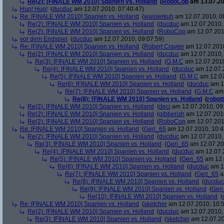
Re(2): [FINALE WM 2010] Spanien vs. Holland
(
RoboCop
am 13.07.20
Hup! Hup!
(
ducduc
am 12.07.2010, 07:40:47)
Re: [FINALE WM 2010] Spanien vs. Holland
(
wasserkuh
am 12.07.2010, 0
Re(2): [FINALE WM 2010] Spanien vs. Holland
(
ducduc
am 12.07.2010, 
Re(2): [FINALE WM 2010] Spanien vs. Holland
(
RoboCop
am 12.07.201
vor dem Endspiel
(
ducduc
am 12.07.2010, 09:07:59)
Re: [FINALE WM 2010] Spanien vs. Holland
(
Robert Craven
am 12.07.2010
Re(2): [FINALE WM 2010] Spanien vs. Holland
(
ducduc
am 12.07.2010, 
Re(3): [FINALE WM 2010] Spanien vs. Holland
(
G.M.C
am 12.07.2010
Re(4): [FINALE WM 2010] Spanien vs. Holland
(
ducduc
am 12.07.2
Re(5): [FINALE WM 2010] Spanien vs. Holland
(
G.M.C
am 12.07
Re(6): [FINALE WM 2010] Spanien vs. Holland
(
ducduc
am 12
Re(7): [FINALE WM 2010] Spanien vs. Holland
(
G.M.C
am 
Re(8): [FINALE WM 2010] Spanien vs. Holland
(
robott
Re(2): [FINALE WM 2010] Spanien vs. Holland
(
deci
am 12.07.2010, 09
Re(2): [FINALE WM 2010] Spanien vs. Holland
(
gibberish
am 12.07.2010
Re(2): [FINALE WM 2010] Spanien vs. Holland
(
RoboCop
am 12.07.201
Re: [FINALE WM 2010] Spanien vs. Holland
(
Geri_65
am 12.07.2010, 10:4
Re(2): [FINALE WM 2010] Spanien vs. Holland
(
ducduc
am 12.07.2010, 
Re(3): [FINALE WM 2010] Spanien vs. Holland
(
Geri_65
am 12.07.20
Re(4): [FINALE WM 2010] Spanien vs. Holland
(
ducduc
am 12.07.2
Re(5): [FINALE WM 2010] Spanien vs. Holland
(
Geri_65
am 12.
Re(6): [FINALE WM 2010] Spanien vs. Holland
(
ducduc
am 12
Re(7): [FINALE WM 2010] Spanien vs. Holland
(
Geri_65
a
Re(8): [FINALE WM 2010] Spanien vs. Holland
(
ducduc
Re(9): [FINALE WM 2010] Spanien vs. Holland
(
Ger
Re(10): [FINALE WM 2010] Spanien vs. Holland
(
Re: [FINALE WM 2010] Spanien vs. Holland
(
sketcher
am 12.07.2010, 10:5
Re(2): [FINALE WM 2010] Spanien vs. Holland
(
ducduc
am 12.07.2010, 
Re(3): [FINALE WM 2010] Spanien vs. Holland
(
sketcher
am 12.07.20