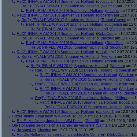
Re(2): [FINALE WM 2010] Spanien vs. Holland
(
ducduc
am 12.07.2010, 
Re(3): [FINALE WM 2010] Spanien vs. Holland
(
sketcher
am 12.07.20
Re(4): [FINALE WM 2010] Spanien vs. Holland
(
ducduc
am 12.07.2
Re(2): [FINALE WM 2010] Spanien vs. Holland
(
gibberish
am 12.07.2010
Re(3): [FINALE WM 2010] Spanien vs. Holland
(
Robert Craven
am 12
Re(4): [FINALE WM 2010] Spanien vs. Holland
(
gibberish
am 12.07
Re(5): [FINALE WM 2010] Spanien vs. Holland
(
Sajhtam
am 12.
Re(2): [FINALE WM 2010] Spanien vs. Holland
(
RoboCop
am 12.07.2010
Re(3): [FINALE WM 2010] Spanien vs. Holland
(
ducduc
am 12.07.201
Re(4): [FINALE WM 2010] Spanien vs. Holland
(
RoboCop
am 12.0
Re(5): [FINALE WM 2010] Spanien vs. Holland
(
ducduc
am 12.0
Re(2): [FINALE WM 2010] Spanien vs. Holland
(
robotti
am 12.07.2010, 1
Re(3): [FINALE WM 2010] Spanien vs. Holland
(
Vierkorn
am 12.07.20
Re(4): [FINALE WM 2010] Spanien vs. Holland
(
robotti
am 12.07.20
Re(5): [FINALE WM 2010] Spanien vs. Holland
(
Vierkorn
am 12.
Re(6): [FINALE WM 2010] Spanien vs. Holland
(
gibberish
am 
Re(7): [FINALE WM 2010] Spanien vs. Holland
(
Vierkorn
a
Re(8): [FINALE WM 2010] Spanien vs. Holland
(
robotti
a
Re(6): [FINALE WM 2010] Spanien vs. Holland
(
ducduc
am 12
Re(7): [FINALE WM 2010] Spanien vs. Holland
(
Vierkorn
a
Re(8): [FINALE WM 2010] Spanien vs. Holland
(
ducduc
Re(6): [FINALE WM 2010] Spanien vs. Holland
(
Hilfiger
am 12
Re(7): [FINALE WM 2010] Spanien vs. Holland
(
robotti
am 
Re(8): [FINALE WM 2010] Spanien vs. Holland
(
Vierko
Re(2): [FINALE WM 2010] Spanien vs. Holland
(
darksign1
am 12.07.201
Flitzer Jimmy Jump beim WM-Pokal
(
ducduc
am 12.07.2010, 10:53:08)
Re: Flitzer Jimmy Jump beim WM-Pokal
(
Geri_65
am 12.07.2010, 10:56
Die Holländer zeigen sich als schlechte Verlierer!
(
Sajhtam
am 12.07.2010,
du sagst es
(
ducduc
am 12.07.2010, 11:31:25)
Re: Die Holländer zeigen sich als schlechte Verlierer!
(
RoboCop
am 12.