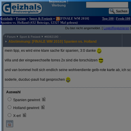
Impressum
|
Werbung
Geizhals
»
Forum
»
Sport & Freizeit
»
[FINALE WM 2010]
Top-100
|
Fresh-100
Spanien vs. Holland (432 Beiträge, 12327 Mal gelesen)
Du bist nicht angemeldet. [
Login/Registrieren
]
^
Forum
Sport & Freizeit
#
6082190
Abstimmung: [FINALE WM 2010] Spanien vs. Holland
mein tipp, es wird eine klare sache für spanien, 3:0 danke
villa und der eingewechselte torres 2x sind die torschützen
und van bommel holt sich endlich seine wohlverdiente gelb-rote karte ab, ich s
soderle, ducduc-pauli hat gesprochen
Auswahl
Spanien gewinnt
Holland gewinnt
X-erl