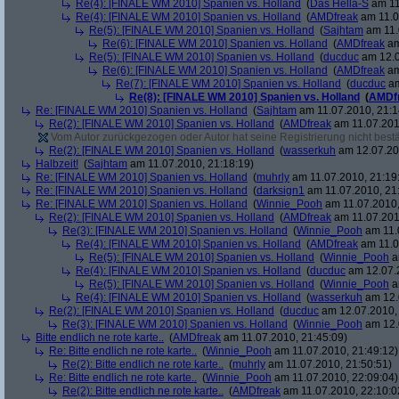
Re(4): [FINALE WM 2010] Spanien vs. Holland
(
Das Hella-S
am 11
Re(4): [FINALE WM 2010] Spanien vs. Holland
(
AMDfreak
am 11.0
Re(5): [FINALE WM 2010] Spanien vs. Holland
(
Sajhtam
am 11.
Re(6): [FINALE WM 2010] Spanien vs. Holland
(
AMDfreak
am
Re(5): [FINALE WM 2010] Spanien vs. Holland
(
ducduc
am 12.0
Re(6): [FINALE WM 2010] Spanien vs. Holland
(
AMDfreak
am
Re(7): [FINALE WM 2010] Spanien vs. Holland
(
ducduc
am
Re(8): [FINALE WM 2010] Spanien vs. Holland
(
AMDf
Re: [FINALE WM 2010] Spanien vs. Holland
(
Sajhtam
am 11.07.2010, 21:1
Re(2): [FINALE WM 2010] Spanien vs. Holland
(
AMDfreak
am 11.07.201
Vom Autor zurückgezogen oder Autor hat seine Registrierung nicht bestä
Re(2): [FINALE WM 2010] Spanien vs. Holland
(
wasserkuh
am 12.07.20
Halbzeit!
(
Sajhtam
am 11.07.2010, 21:18:19)
Re: [FINALE WM 2010] Spanien vs. Holland
(
muhrly
am 11.07.2010, 21:19
Re: [FINALE WM 2010] Spanien vs. Holland
(
darksign1
am 11.07.2010, 21
Re: [FINALE WM 2010] Spanien vs. Holland
(
Winnie_Pooh
am 11.07.2010,
Re(2): [FINALE WM 2010] Spanien vs. Holland
(
AMDfreak
am 11.07.201
Re(3): [FINALE WM 2010] Spanien vs. Holland
(
Winnie_Pooh
am 11.
Re(4): [FINALE WM 2010] Spanien vs. Holland
(
AMDfreak
am 11.0
Re(5): [FINALE WM 2010] Spanien vs. Holland
(
Winnie_Pooh
a
Re(4): [FINALE WM 2010] Spanien vs. Holland
(
ducduc
am 12.07.2
Re(5): [FINALE WM 2010] Spanien vs. Holland
(
Winnie_Pooh
a
Re(4): [FINALE WM 2010] Spanien vs. Holland
(
wasserkuh
am 12.
Re(2): [FINALE WM 2010] Spanien vs. Holland
(
ducduc
am 12.07.2010, 
Re(3): [FINALE WM 2010] Spanien vs. Holland
(
Winnie_Pooh
am 12.
Bitte endlich ne rote karte..
(
AMDfreak
am 11.07.2010, 21:45:09)
Re: Bitte endlich ne rote karte..
(
Winnie_Pooh
am 11.07.2010, 21:49:12)
Re(2): Bitte endlich ne rote karte..
(
muhrly
am 11.07.2010, 21:50:51)
Re: Bitte endlich ne rote karte..
(
Winnie_Pooh
am 11.07.2010, 22:09:04)
Re(2): Bitte endlich ne rote karte..
(
AMDfreak
am 11.07.2010, 22:10:0