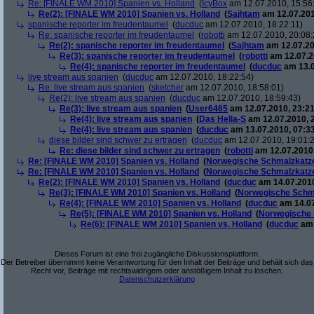
Re: [FINALE WM 2010] Spanien vs. Holland
(
IcyBox
am 12.07.2010, 15:56
Re(2): [FINALE WM 2010] Spanien vs. Holland
(
Sajhtam
am 12.07.201
spanische reporter im freudentaumel
(
ducduc
am 12.07.2010, 18:22:11)
Re: spanische reporter im freudentaumel
(
robotti
am 12.07.2010, 20:08:
Re(2): spanische reporter im freudentaumel
(
Sajhtam
am 12.07.20
Re(3): spanische reporter im freudentaumel
(
robotti
am 12.07.2
Re(4): spanische reporter im freudentaumel
(
ducduc
am 13.0
live stream aus spanien
(
ducduc
am 12.07.2010, 18:22:54)
Re: live stream aus spanien
(
sketcher
am 12.07.2010, 18:58:01)
Re(2): live stream aus spanien
(
ducduc
am 12.07.2010, 18:59:43)
Re(3): live stream aus spanien
(
User6465
am 12.07.2010, 23:21
Re(4): live stream aus spanien
(
Das Hella-S
am 12.07.2010, 
Re(4): live stream aus spanien
(
ducduc
am 13.07.2010, 07:33
diese bilder sind schwer zu ertragen
(
ducduc
am 12.07.2010, 19:01:
Re: diese bilder sind schwer zu ertragen
(
robotti
am 12.07.2010,
Re: [FINALE WM 2010] Spanien vs. Holland
(
Norwegische Schmalzkatz
Re: [FINALE WM 2010] Spanien vs. Holland
(
Norwegische Schmalzkatz
Re(2): [FINALE WM 2010] Spanien vs. Holland
(
ducduc
am 14.07.2010
Re(3): [FINALE WM 2010] Spanien vs. Holland
(
Norwegische Schm
Re(4): [FINALE WM 2010] Spanien vs. Holland
(
ducduc
am 14.07
Re(5): [FINALE WM 2010] Spanien vs. Holland
(
Norwegische 
Re(6): [FINALE WM 2010] Spanien vs. Holland
(
ducduc
am 
Dieses Forum ist eine frei zugängliche Diskussionsplattform.
Der Betreiber übernimmt keine Verantwortung für den Inhalt der Beiträge und behält sich das
Recht vor, Beiträge mit rechtswidrigem oder anstößigem Inhalt zu löschen.
Datenschutzerklärung