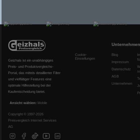
Unternehme
Cookie-
Blog
I
Einstellungen
f
Geizhals ist ein unabhängiges
Impressum
Preis- und Produktvergleichs-
W
Datenschutz
s
Portal, das mittels detaillierter Filter
AGB
T
und vielfältiger Features eine
Unternehmen
optimale Hilfestellung bei der
J
Kaufentscheidung bietet.
P
Ansicht wählen:
Mobile
Copyright © 1997-2026
Preisvergleich Internet Services
AG