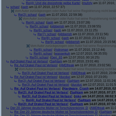
Re(4): Und die dreizehnte gelbe Karte!
(
muhrly
am 11.07.2010, 
schas!
(
japh
am 11.07.2010, 22:57:37)
Vom Autor zurückgezogen oder Autor hat seine Registrierung nicht bestä
Re(2): schas!
(
japh
am 11.07.2010, 22:59:38)
Vom Autor zurückgezogen oder Autor hat seine Registrierung nicht 
Re(4): schas!
(
japh
am 11.07.2010, 23:07:28)
Re(5): schas!
(
gibberish
am 11.07.2010, 23:08:55)
Re(6): schas!
(
japh
am 11.07.2010, 23:11:25)
Re(7): schas!
(
gibberish
am 11.07.2010, 23:11:56)
Re(8): schas!
(
japh
am 11.07.2010, 23:13:51)
Re(9): schas!
(
gibberish
am 11.07.2010, 23:15:56
Vom Autor zurückgezogen oder Autor hat seine Registrierung 
Re(6): schas!
(
Astroman
am 11.07.2010, 23:12:44)
Re(6): schas!
(
wasserkuh
am 12.07.2010, 08:35:55)
Re(5): schas!
(
Geri_65
am 12.07.2010, 00:16:25)
Auf Orakel Paul ist Verlass!
(
Sajhtam
am 11.07.2010, 23:01:46)
Re: Auf Orakel Paul ist Verlass!
(
AMDfreak
am 11.07.2010, 23:02:56)
Vom Autor zurückgezogen oder Autor hat seine Registrierung nicht bes
Re(3): Auf Orakel Paul ist Verlass!
(
AMDfreak
am 11.07.2010, 23:0
Re: Auf Orakel Paul ist Verlass!
(
ducduc
am 12.07.2010, 07:23:05)
Re(2): Auf Orakel Paul ist Verlass!
(
Sajhtam
am 12.07.2010, 11:01:24
Re(3): Auf Orakel Paul ist Verlass!
(
ducduc
am 12.07.2010, 11:01:5
Re: Auf Orakel Paul ist Verlass!
(
Hardware_Crash
am 14.07.2010, 02
Re(2): Auf Orakel Paul ist Verlass!
(
Sajhtam
am 14.07.2010, 07:27
Re(3): Auf Orakel Paul ist Verlass!
(
mko
am 14.07.2010, 08:02:3
Re(4): Auf Orakel Paul ist Verlass!
(
Sajhtam
am 14.07.2010, 
Re(2): Auf Orakel Paul ist Verlass!
(
Sajhtam
am 14.07.2010, 07:50
Der 20 Jährige deutsche Müller ist Torschützenkönig :D
(
AMDfreak
am 11.0
Re: Der 20 Jährige deutsche Müller ist Torschützenkönig :D
(
Sajhtam
am
Re: Der 20 Jährige deutsche Müller ist Torschützenkönig :D
(
ducduc
am 