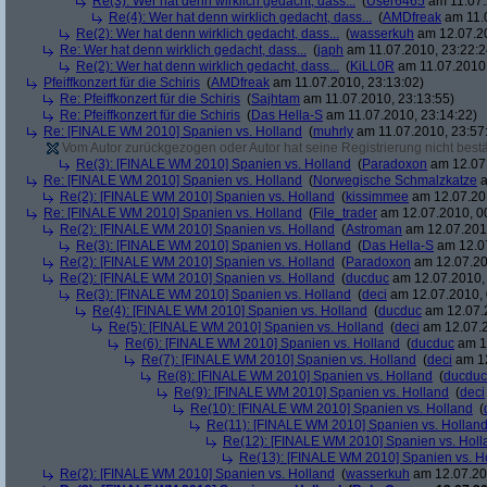
Re(3): Wer hat denn wirklich gedacht, dass...
(
User6465
am 11.07.
Re(4): Wer hat denn wirklich gedacht, dass...
(
AMDfreak
am 11.0
Re(2): Wer hat denn wirklich gedacht, dass...
(
wasserkuh
am 12.07.20
Re: Wer hat denn wirklich gedacht, dass...
(
japh
am 11.07.2010, 23:22:2
Re(2): Wer hat denn wirklich gedacht, dass...
(
KiLL0R
am 11.07.2010,
Pfeiffkonzert für die Schiris
(
AMDfreak
am 11.07.2010, 23:13:02)
Re: Pfeiffkonzert für die Schiris
(
Sajhtam
am 11.07.2010, 23:13:55)
Re: Pfeiffkonzert für die Schiris
(
Das Hella-S
am 11.07.2010, 23:14:22)
Re: [FINALE WM 2010] Spanien vs. Holland
(
muhrly
am 11.07.2010, 23:57
Vom Autor zurückgezogen oder Autor hat seine Registrierung nicht bestä
Re(3): [FINALE WM 2010] Spanien vs. Holland
(
Paradoxon
am 12.07.
Re: [FINALE WM 2010] Spanien vs. Holland
(
Norwegische Schmalzkatze
a
Re(2): [FINALE WM 2010] Spanien vs. Holland
(
kissimmee
am 12.07.201
Re: [FINALE WM 2010] Spanien vs. Holland
(
File_trader
am 12.07.2010, 0
Re(2): [FINALE WM 2010] Spanien vs. Holland
(
Astroman
am 12.07.2010
Re(3): [FINALE WM 2010] Spanien vs. Holland
(
Das Hella-S
am 12.07
Re(2): [FINALE WM 2010] Spanien vs. Holland
(
Paradoxon
am 12.07.20
Re(2): [FINALE WM 2010] Spanien vs. Holland
(
ducduc
am 12.07.2010, 
Re(3): [FINALE WM 2010] Spanien vs. Holland
(
deci
am 12.07.2010, 
Re(4): [FINALE WM 2010] Spanien vs. Holland
(
ducduc
am 12.07.2
Re(5): [FINALE WM 2010] Spanien vs. Holland
(
deci
am 12.07.2
Re(6): [FINALE WM 2010] Spanien vs. Holland
(
ducduc
am 12
Re(7): [FINALE WM 2010] Spanien vs. Holland
(
deci
am 12
Re(8): [FINALE WM 2010] Spanien vs. Holland
(
ducduc
Re(9): [FINALE WM 2010] Spanien vs. Holland
(
deci
Re(10): [FINALE WM 2010] Spanien vs. Holland
(
Re(11): [FINALE WM 2010] Spanien vs. Hollan
Re(12): [FINALE WM 2010] Spanien vs. Holl
Re(13): [FINALE WM 2010] Spanien vs. H
Re(2): [FINALE WM 2010] Spanien vs. Holland
(
wasserkuh
am 12.07.20