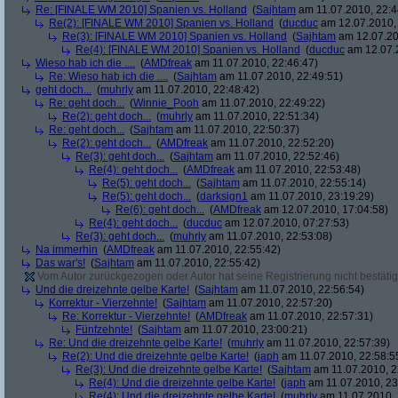
Re: [FINALE WM 2010] Spanien vs. Holland
(
Sajhtam
am 11.07.2010, 22:4
Re(2): [FINALE WM 2010] Spanien vs. Holland
(
ducduc
am 12.07.2010, 
Re(3): [FINALE WM 2010] Spanien vs. Holland
(
Sajhtam
am 12.07.20
Re(4): [FINALE WM 2010] Spanien vs. Holland
(
ducduc
am 12.07.2
Wieso hab ich die ....
(
AMDfreak
am 11.07.2010, 22:46:47)
Re: Wieso hab ich die ....
(
Sajhtam
am 11.07.2010, 22:49:51)
geht doch...
(
muhrly
am 11.07.2010, 22:48:42)
Re: geht doch...
(
Winnie_Pooh
am 11.07.2010, 22:49:22)
Re(2): geht doch...
(
muhrly
am 11.07.2010, 22:51:34)
Re: geht doch...
(
Sajhtam
am 11.07.2010, 22:50:37)
Re(2): geht doch...
(
AMDfreak
am 11.07.2010, 22:52:20)
Re(3): geht doch...
(
Sajhtam
am 11.07.2010, 22:52:46)
Re(4): geht doch...
(
AMDfreak
am 11.07.2010, 22:53:48)
Re(5): geht doch...
(
Sajhtam
am 11.07.2010, 22:55:14)
Re(5): geht doch...
(
darksign1
am 11.07.2010, 23:19:29)
Re(6): geht doch...
(
AMDfreak
am 12.07.2010, 17:04:58)
Re(4): geht doch...
(
ducduc
am 12.07.2010, 07:27:53)
Re(3): geht doch...
(
muhrly
am 11.07.2010, 22:53:08)
Na immerhin
(
AMDfreak
am 11.07.2010, 22:55:42)
Das war's!
(
Sajhtam
am 11.07.2010, 22:55:42)
Vom Autor zurückgezogen oder Autor hat seine Registrierung nicht bestätig
Und die dreizehnte gelbe Karte!
(
Sajhtam
am 11.07.2010, 22:56:54)
Korrektur - Vierzehnte!
(
Sajhtam
am 11.07.2010, 22:57:20)
Re: Korrektur - Vierzehnte!
(
AMDfreak
am 11.07.2010, 22:57:31)
Fünfzehnte!
(
Sajhtam
am 11.07.2010, 23:00:21)
Re: Und die dreizehnte gelbe Karte!
(
muhrly
am 11.07.2010, 22:57:39)
Re(2): Und die dreizehnte gelbe Karte!
(
japh
am 11.07.2010, 22:58:5
Re(3): Und die dreizehnte gelbe Karte!
(
Sajhtam
am 11.07.2010, 2
Re(4): Und die dreizehnte gelbe Karte!
(
japh
am 11.07.2010, 23
Re(4): Und die dreizehnte gelbe Karte!
(
muhrly
am 11.07.2010, 