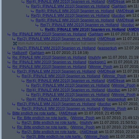
Re(4): [FINALE WM 2010] Spanien vs. Holland
(
AMDfreak
am 11.0
Re(5): [FINALE WM 2010] Spanien vs. Holland
(
Sajhtam
am 11.
Re(6): [FINALE WM 2010] Spanien vs. Holland
(
AMDfreak
am
Re(5): [FINALE WM 2010] Spanien vs. Holland
(
ducduc
am 12.0
Re(6): [FINALE WM 2010] Spanien vs. Holland
(
AMDfreak
am
Re(7): [FINALE WM 2010] Spanien vs. Holland
(
ducduc
am
Re(8): [FINALE WM 2010] Spanien vs. Holland
(
AMDf
Re: [FINALE WM 2010] Spanien vs. Holland
(
Sajhtam
am 11.07.2010, 21:1
Re(2): [FINALE WM 2010] Spanien vs. Holland
(
AMDfreak
am 11.07.201
Vom Autor zurückgezogen oder Autor hat seine Registrierung nicht bestä
Re(2): [FINALE WM 2010] Spanien vs. Holland
(
wasserkuh
am 12.07.20
Halbzeit!
(
Sajhtam
am 11.07.2010, 21:18:19)
Re: [FINALE WM 2010] Spanien vs. Holland
(
muhrly
am 11.07.2010, 21:19
Re: [FINALE WM 2010] Spanien vs. Holland
(
darksign1
am 11.07.2010, 21
Re: [FINALE WM 2010] Spanien vs. Holland
(
Winnie_Pooh
am 11.07.2010,
Re(2): [FINALE WM 2010] Spanien vs. Holland
(
AMDfreak
am 11.07.201
Re(3): [FINALE WM 2010] Spanien vs. Holland
(
Winnie_Pooh
am 11.
Re(4): [FINALE WM 2010] Spanien vs. Holland
(
AMDfreak
am 11.0
Re(5): [FINALE WM 2010] Spanien vs. Holland
(
Winnie_Pooh
a
Re(4): [FINALE WM 2010] Spanien vs. Holland
(
ducduc
am 12.07.2
Re(5): [FINALE WM 2010] Spanien vs. Holland
(
Winnie_Pooh
a
Re(4): [FINALE WM 2010] Spanien vs. Holland
(
wasserkuh
am 12.
Re(2): [FINALE WM 2010] Spanien vs. Holland
(
ducduc
am 12.07.2010, 
Re(3): [FINALE WM 2010] Spanien vs. Holland
(
Winnie_Pooh
am 12.
Bitte endlich ne rote karte..
(
AMDfreak
am 11.07.2010, 21:45:09)
Re: Bitte endlich ne rote karte..
(
Winnie_Pooh
am 11.07.2010, 21:49:12)
Re(2): Bitte endlich ne rote karte..
(
muhrly
am 11.07.2010, 21:50:51)
Re: Bitte endlich ne rote karte..
(
Winnie_Pooh
am 11.07.2010, 22:09:04)
Re(2): Bitte endlich ne rote karte..
(
AMDfreak
am 11.07.2010, 22:10:0
Re(3): Bitte endlich ne rote karte..
(
Winnie_Pooh
am 11.07.2010, 2