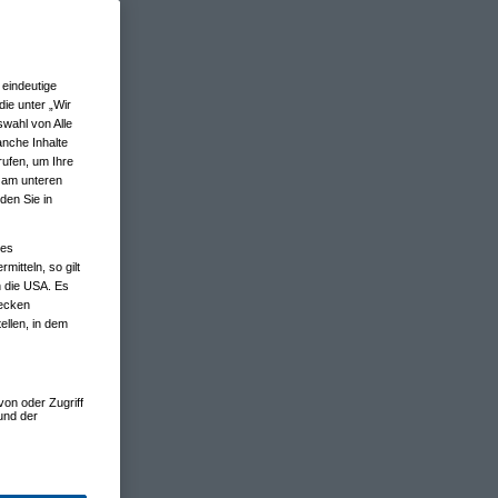
eindeutige
ie unter „Wir
wahl von Alle
anche Inhalte
rufen, um Ihre
n am unteren
den Sie in
nes
tteln, so gilt
n die USA. Es
wecken
ellen, in dem
von oder Zugriff
und der