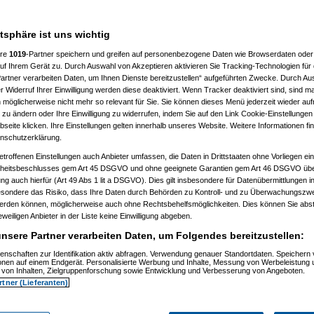
n hast. Anders als bei einer
atsphäre ist uns wichtig
ere
1019
-Partner speichern und greifen auf personenbezogene Daten wie Browserdaten oder 
f Ihrem Gerät zu. Durch Auswahl von Akzeptieren aktivieren Sie Tracking-Technologien für d
artner verarbeiten Daten, um Ihnen Dienste bereitzustellen“ aufgeführten Zwecke. Durch Aus
 Widerruf Ihrer Einwilligung werden diese deaktiviert. Wenn Tracker deaktiviert sind, sind m
 möglicherweise nicht mehr so relevant für Sie. Sie können dieses Menü jederzeit wieder auf
 zu ändern oder Ihre Einwilligung zu widerrufen, indem Sie auf den Link Cookie-Einstellunge
eite klicken. Ihre Einstellungen gelten innerhalb unseres Website. Weitere Informationen fin
nschutzerklärung.
etroffenen Einstellungen auch Anbieter umfassen, die Daten in Drittstaaten ohne Vorliegen ei
itsbeschlusses gem Art 45 DSGVO und ohne geeignete Garantien gem Art 46 DSGVO übermi
gung auch hierfür (Art 49 Abs 1 lit a DSGVO). Dies gilt insbesondere für Datenübermittlungen i
esondere das Risiko, dass Ihre Daten durch Behörden zu Kontroll- und zu Überwachungsz
m 11.07.2010, 13:52:15)
werden können, möglicherweise auch ohne Rechtsbehelfsmöglichkeiten. Dies können Sie abst
, 14:49:37)
eweiligen Anbieter in der Liste keine Einwilligung abgeben.
zkatze
am 11.07.2010, 15:13:28)
, 16:27:29)
nsere Partner verarbeiten Daten, um Folgendes bereitzustellen:
, 19:30:59)
:31)
enschaften zur Identifikation aktiv abfragen. Verwendung genauer Standortdaten. Speichern 
ionen auf einem Endgerät. Personalisierte Werbung und Inhalte, Messung von Werbeleistung 
07:32:35)
von Inhalten, Zielgruppenforschung sowie Entwicklung und Verbesserung von Angeboten.
, 07:40:59)
rtner (Lieferanten)
010, 07:45:13)
6:14)
 16:56:17)