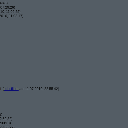
4:48)
07:29:26)
10, 11:02:25)
010, 11:03:17)
t
(
substitute
am 11.07.2010, 22:55:42)
5)
2:59:32)
:00:13)
23:00:22)