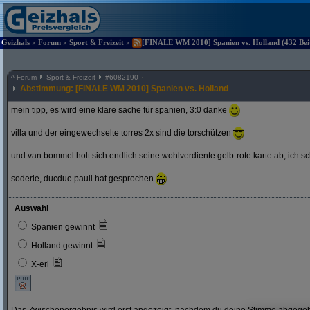
Geizhals
»
Forum
»
Sport & Freizeit
»
[FINALE WM 2010] Spanien vs. Holland (432 Beit
^
Forum
Sport & Freizeit
#
6082190
Abstimmung: [FINALE WM 2010] Spanien vs. Holland
mein tipp, es wird eine klare sache für spanien, 3:0 danke
villa und der eingewechselte torres 2x sind die torschützen
und van bommel holt sich endlich seine wohlverdiente gelb-rote karte ab, ich s
soderle, ducduc-pauli hat gesprochen
Auswahl
Spanien gewinnt
Holland gewinnt
X-erl