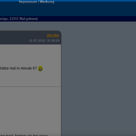
Impressum
|
Werbung
räge, 12555 Mal gelesen)
ducduc
11.07.2010, 11:38:29
chätze mal in minute 67