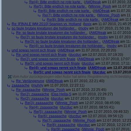
Re(4): Bitte endlich ne rote karte..
(
AMDfreak
am 11.07.2010, 22
Re(5): Bitte endlich ne rote karte..
(
Winnie_Pooh
am 11.07.20
Re(6): Bitte endlich ne rote karte..
(
AMDfreak
am 11.07.201
Re(7): Bitte endlich ne rote karte..
(
Winnie_Pooh
am 11.
Re(8): Bitte endlich ne rote karte..
(
AMDfreak
am 11.0
Re: [FINALE WM 2010] Spanien vs. Holland
(
tuvix
am 11.07.2010, 21:45:2
so faule brutale kreaturen die holländer...
(
moby
am 11.07.2010, 21:50:18)
Re: so faule brutale kreaturen die holländer...
(
AMDfreak
am 11.07.2010,
Re(2): so faule brutale kreaturen die holländer...
(
moby
am 11.07.2010
Re(3): so faule brutale kreaturen die holländer...
(
AMDfreak
am 11.
Re(4): so faule brutale kreaturen die holländer...
(
moby
am 11.07
und sowas nennt sich finale
(
AMDfreak
am 11.07.2010, 22:20:20)
Re: und sowas nennt sich finale
(
ducduc
am 12.07.2010, 07:19:20)
Re(2): und sowas nennt sich finale
(
AMDfreak
am 12.07.2010, 17:07:
Re(3): und sowas nennt sich finale
(
ducduc
am 12.07.2010, 17:11:
Re(4): und sowas nennt sich finale
(
AMDfreak
am 12.07.2010,
Re(5): und sowas nennt sich finale
(
ducduc
am 13.07.2010,
Vom Autor zurückgezogen oder Autor hat seine Registrierung nicht bestätig
Re: Verlängerung
(
AMDfreak
am 11.07.2010, 22:21:40)
zaaaaache
(
muhrly
am 11.07.2010, 22:22:11)
Re: zaaaaache
(
Winnie_Pooh
am 11.07.2010, 22:25:45)
Re(2): zaaaaache
(
Das Hella-S
am 11.07.2010, 22:26:27)
Re(2): zaaaaache
(
ducduc
am 12.07.2010, 07:20:33)
Re(3): zaaaaache
(
Winnie_Pooh
am 12.07.2010, 08:45:09)
Re(4): zaaaaache
(
ducduc
am 12.07.2010, 08:55:41)
Re(5): zaaaaache
(
Winnie_Pooh
am 12.07.2010, 09:49:32)
Re(6): zaaaaache
(
ducduc
am 12.07.2010, 09:56:12)
Re(7): zaaaaache
(
Winnie_Pooh
am 12.07.2010, 12:21
Re(8): zaaaaache
(
ducduc
am 12.07.2010, 12:22:47
Re(9): zaaaaache
(
Winnie_Pooh
am 12.07.2010, 