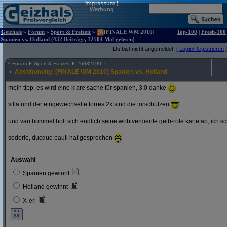
Impressum
|
Werbung
Geizhals
»
Forum
»
Sport & Freizeit
»
[FINALE WM 2010]
Top-100
|
Fresh-100
Spanien vs. Holland (432 Beiträge, 12504 Mal gelesen)
Du bist nicht angemeldet. [
Login/Registrieren
]
^
Forum
Sport & Freizeit
#
6082190
Abstimmung: [FINALE WM 2010] Spanien vs. Holland
mein tipp, es wird eine klare sache für spanien, 3:0 danke
villa und der eingewechselte torres 2x sind die torschützen
und van bommel holt sich endlich seine wohlverdiente gelb-rote karte ab, ich s
soderle, ducduc-pauli hat gesprochen
Auswahl
Spanien gewinnt
Holland gewinnt
X-erl