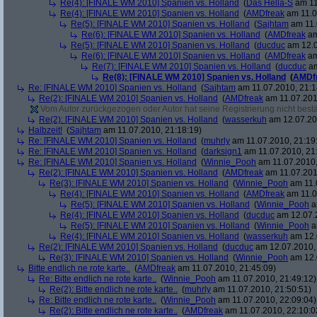
Re(4): [FINALE WM 2010] Spanien vs. Holland
(
Das Hella-S
am 11
Re(4): [FINALE WM 2010] Spanien vs. Holland
(
AMDfreak
am 11.0
Re(5): [FINALE WM 2010] Spanien vs. Holland
(
Sajhtam
am 11.
Re(6): [FINALE WM 2010] Spanien vs. Holland
(
AMDfreak
am
Re(5): [FINALE WM 2010] Spanien vs. Holland
(
ducduc
am 12.0
Re(6): [FINALE WM 2010] Spanien vs. Holland
(
AMDfreak
am
Re(7): [FINALE WM 2010] Spanien vs. Holland
(
ducduc
am
Re(8): [FINALE WM 2010] Spanien vs. Holland
(
AMDf
Re: [FINALE WM 2010] Spanien vs. Holland
(
Sajhtam
am 11.07.2010, 21:1
Re(2): [FINALE WM 2010] Spanien vs. Holland
(
AMDfreak
am 11.07.201
Vom Autor zurückgezogen oder Autor hat seine Registrierung nicht bestä
Re(2): [FINALE WM 2010] Spanien vs. Holland
(
wasserkuh
am 12.07.20
Halbzeit!
(
Sajhtam
am 11.07.2010, 21:18:19)
Re: [FINALE WM 2010] Spanien vs. Holland
(
muhrly
am 11.07.2010, 21:19
Re: [FINALE WM 2010] Spanien vs. Holland
(
darksign1
am 11.07.2010, 21
Re: [FINALE WM 2010] Spanien vs. Holland
(
Winnie_Pooh
am 11.07.2010,
Re(2): [FINALE WM 2010] Spanien vs. Holland
(
AMDfreak
am 11.07.201
Re(3): [FINALE WM 2010] Spanien vs. Holland
(
Winnie_Pooh
am 11.
Re(4): [FINALE WM 2010] Spanien vs. Holland
(
AMDfreak
am 11.0
Re(5): [FINALE WM 2010] Spanien vs. Holland
(
Winnie_Pooh
a
Re(4): [FINALE WM 2010] Spanien vs. Holland
(
ducduc
am 12.07.2
Re(5): [FINALE WM 2010] Spanien vs. Holland
(
Winnie_Pooh
a
Re(4): [FINALE WM 2010] Spanien vs. Holland
(
wasserkuh
am 12.
Re(2): [FINALE WM 2010] Spanien vs. Holland
(
ducduc
am 12.07.2010, 
Re(3): [FINALE WM 2010] Spanien vs. Holland
(
Winnie_Pooh
am 12.
Bitte endlich ne rote karte..
(
AMDfreak
am 11.07.2010, 21:45:09)
Re: Bitte endlich ne rote karte..
(
Winnie_Pooh
am 11.07.2010, 21:49:12)
Re(2): Bitte endlich ne rote karte..
(
muhrly
am 11.07.2010, 21:50:51)
Re: Bitte endlich ne rote karte..
(
Winnie_Pooh
am 11.07.2010, 22:09:04)
Re(2): Bitte endlich ne rote karte..
(
AMDfreak
am 11.07.2010, 22:10:0