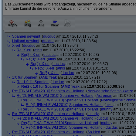
Das Zwischenergebnis wird erst angezeigt, nachdem du deine Stimme abgegebe
Umfrage kannst du die getroffene Auswahl nicht mehr verändern.
Spanien gewinnt
(
ducduc
am 11.07.2010, 11:38:42)
Holland gewinnt
(
ducduc
am 11.07.2010, 11:38:54)
X-erl
(
ducduc
am 11.07.2010, 11:39:04)
Re: X-erl
(
athis
am 11.07.2010, 16:22:50)
Re(2): X-erl
(
ducduc
am 12.07.2010, 07:16:53)
Re(3): X-erl
(
athis
am 12.07.2010, 10:02:38)
Re(4): X-erl
(
ducduc
am 12.07.2010, 10:05:37)
Re(5): X-erl
(
athis
am 12.07.2010, 10:17:13)
Re(6): X-erl
(
ducduc
am 12.07.2010, 10:31:08)
1:0 für Spanien
(
AMDfreak
am 11.07.2010, 12:57:21)
Re: 1:0 für Spanien
(
ducduc
am 12.07.2010, 07:17:12)
Re(2): 1:0 für Spanien
(
AMDfreak
am 12.07.2010, 20:09:36)
Re: [FINALE WM 2010] Spanien vs. Holland
(
Norwegische Schmalzkatze
a
Re(2): [FINALE WM 2010] Spanien vs. Holland
(
Astroman
am 11.07.2010
Re(3): [FINALE WM 2010] Spanien vs. Holland
(
Norwegische Schmal
Re(4): [FINALE WM 2010] Spanien vs. Holland
(
mko
am 11.07.2010
Re(3): [FINALE WM 2010] Spanien vs. Holland
(
muhrly
am 11.07.2010
Re: [FINALE WM 2010] Spanien vs. Holland
(
muhrly
am 11.07.2010, 15:25
Re(2): [FINALE WM 2010] Spanien vs. Holland
(
ducduc
am 12.07.2010, 
Re(3): [FINALE WM 2010] Spanien vs. Holland
(
muhrly
am 12.07.2010
Re(4): [FINALE WM 2010] Spanien vs. Holland
(
ducduc
am 12.07.2
Re: [FINALE WM 2010] Spanien vs. Holland
(
So-Ned
am 11.07.2010, 15:4