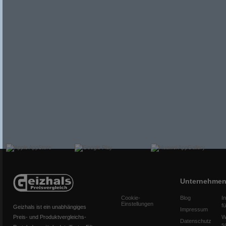
Unternehme
Cookie-
Blog
I
Einstellungen
f
Geizhals ist ein unabhängiges
Impressum
Preis- und Produktvergleichs-
W
Datenschutz
s