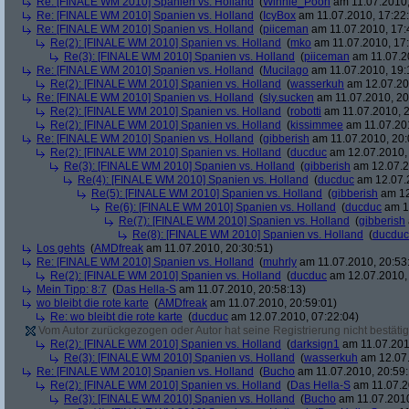
Re: [FINALE WM 2010] Spanien vs. Holland
(
Winnie_Pooh
am 11.07.2010,
Re: [FINALE WM 2010] Spanien vs. Holland
(
IcyBox
am 11.07.2010, 17:22
Re: [FINALE WM 2010] Spanien vs. Holland
(
piiceman
am 11.07.2010, 17:
Re(2): [FINALE WM 2010] Spanien vs. Holland
(
mko
am 11.07.2010, 17:
Re(3): [FINALE WM 2010] Spanien vs. Holland
(
piiceman
am 11.07.2
Re: [FINALE WM 2010] Spanien vs. Holland
(
Mucilago
am 11.07.2010, 19:
Re(2): [FINALE WM 2010] Spanien vs. Holland
(
wasserkuh
am 12.07.20
Re: [FINALE WM 2010] Spanien vs. Holland
(
sly.sucken
am 11.07.2010, 20
Re(2): [FINALE WM 2010] Spanien vs. Holland
(
robotti
am 11.07.2010, 2
Re(2): [FINALE WM 2010] Spanien vs. Holland
(
kissimmee
am 11.07.201
Re: [FINALE WM 2010] Spanien vs. Holland
(
gibberish
am 11.07.2010, 20:
Re(2): [FINALE WM 2010] Spanien vs. Holland
(
ducduc
am 12.07.2010, 
Re(3): [FINALE WM 2010] Spanien vs. Holland
(
gibberish
am 12.07.2
Re(4): [FINALE WM 2010] Spanien vs. Holland
(
ducduc
am 12.07.2
Re(5): [FINALE WM 2010] Spanien vs. Holland
(
gibberish
am 12
Re(6): [FINALE WM 2010] Spanien vs. Holland
(
ducduc
am 12
Re(7): [FINALE WM 2010] Spanien vs. Holland
(
gibberish
Re(8): [FINALE WM 2010] Spanien vs. Holland
(
ducduc
Los gehts
(
AMDfreak
am 11.07.2010, 20:30:51)
Re: [FINALE WM 2010] Spanien vs. Holland
(
muhrly
am 11.07.2010, 20:53
Re(2): [FINALE WM 2010] Spanien vs. Holland
(
ducduc
am 12.07.2010, 
Mein Tipp: 8:7
(
Das Hella-S
am 11.07.2010, 20:58:13)
wo bleibt die rote karte
(
AMDfreak
am 11.07.2010, 20:59:01)
Re: wo bleibt die rote karte
(
ducduc
am 12.07.2010, 07:22:04)
Vom Autor zurückgezogen oder Autor hat seine Registrierung nicht bestätig
Re(2): [FINALE WM 2010] Spanien vs. Holland
(
darksign1
am 11.07.201
Re(3): [FINALE WM 2010] Spanien vs. Holland
(
wasserkuh
am 12.07.
Re: [FINALE WM 2010] Spanien vs. Holland
(
Bucho
am 11.07.2010, 20:59:
Re(2): [FINALE WM 2010] Spanien vs. Holland
(
Das Hella-S
am 11.07.2
Re(3): [FINALE WM 2010] Spanien vs. Holland
(
Bucho
am 11.07.2010