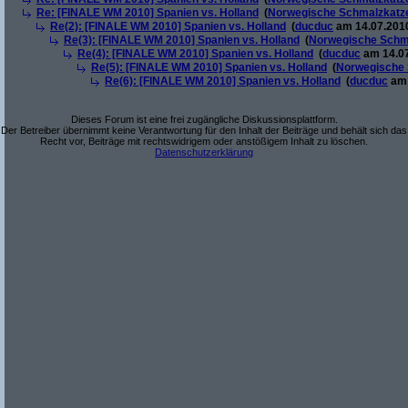
Re: [FINALE WM 2010] Spanien vs. Holland
(
Norwegische Schmalzkatz
Re(2): [FINALE WM 2010] Spanien vs. Holland
(
ducduc
am 14.07.2010
Re(3): [FINALE WM 2010] Spanien vs. Holland
(
Norwegische Schm
Re(4): [FINALE WM 2010] Spanien vs. Holland
(
ducduc
am 14.07
Re(5): [FINALE WM 2010] Spanien vs. Holland
(
Norwegische 
Re(6): [FINALE WM 2010] Spanien vs. Holland
(
ducduc
am 
Dieses Forum ist eine frei zugängliche Diskussionsplattform.
Der Betreiber übernimmt keine Verantwortung für den Inhalt der Beiträge und behält sich das
Recht vor, Beiträge mit rechtswidrigem oder anstößigem Inhalt zu löschen.
Datenschutzerklärung