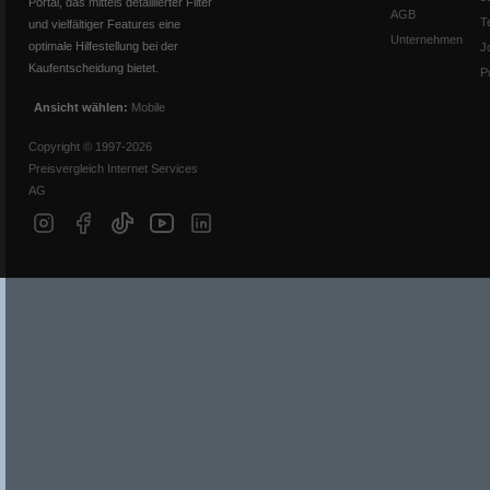
Portal, das mittels detaillierter Filter
AGB
T
und vielfältiger Features eine
Unternehmen
optimale Hilfestellung bei der
J
Kaufentscheidung bietet.
P
Ansicht wählen:
Mobile
Copyright © 1997-2026
Preisvergleich Internet Services
AG