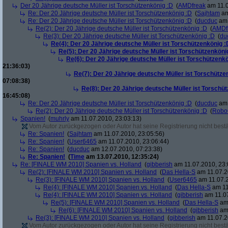
Der 20 Jährige deutsche Müller ist Torschützenkönig :D
(
AMDfreak
am 11.0
Re: Der 20 Jährige deutsche Müller ist Torschützenkönig :D
(
Sajhtam
am
Re: Der 20 Jährige deutsche Müller ist Torschützenkönig :D
(
ducduc
am 
Re(2): Der 20 Jährige deutsche Müller ist Torschützenkönig :D
(
AMDf
Re(3): Der 20 Jährige deutsche Müller ist Torschützenkönig :D
(
du
Re(4): Der 20 Jährige deutsche Müller ist Torschützenkönig :
Re(5): Der 20 Jährige deutsche Müller ist Torschützenköni
Re(6): Der 20 Jährige deutsche Müller ist Torschützenk
21:36:03)
Re(7): Der 20 Jährige deutsche Müller ist Torschütze
07:08:38)
Re(8): Der 20 Jährige deutsche Müller ist Torschü
16:45:08)
Re: Der 20 Jährige deutsche Müller ist Torschützenkönig :D
(
ducduc
am 
Re(2): Der 20 Jährige deutsche Müller ist Torschützenkönig :D
(
Robo
Spanien!
(
muhrly
am 11.07.2010, 23:03:13)
Vom Autor zurückgezogen oder Autor hat seine Registrierung nicht bestä
Re: Spanien!
(
Sajhtam
am 11.07.2010, 23:05:56)
Re: Spanien!
(
User6465
am 11.07.2010, 23:06:44)
Re: Spanien!
(
ducduc
am 12.07.2010, 07:23:38)
Re: Spanien!
(
Time
am 13.07.2010, 12:35:24)
Re: [FINALE WM 2010] Spanien vs. Holland
(
gibberish
am 11.07.2010, 23:
Re(2): [FINALE WM 2010] Spanien vs. Holland
(
Das Hella-S
am 11.07.2
Re(3): [FINALE WM 2010] Spanien vs. Holland
(
User6465
am 11.07.2
Re(4): [FINALE WM 2010] Spanien vs. Holland
(
Das Hella-S
am 11
Re(4): [FINALE WM 2010] Spanien vs. Holland
(
gibberish
am 11.07
Re(5): [FINALE WM 2010] Spanien vs. Holland
(
Das Hella-S
am 
Re(6): [FINALE WM 2010] Spanien vs. Holland
(
gibberish
am 
Re(3): [FINALE WM 2010] Spanien vs. Holland
(
gibberish
am 11.07.2
Vom Autor zurückgezogen oder Autor hat seine Registrierung nicht bestä