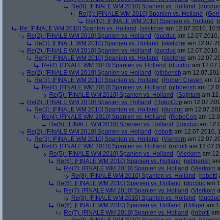
Re(8): [FINALE WM 2010] Spanien vs. Holland
(
ducduc
Re(9): [FINALE WM 2010] Spanien vs. Holland
(
Ger
Re(10): [FINALE WM 2010] Spanien vs. Holland
(
Re: [FINALE WM 2010] Spanien vs. Holland
(
sketcher
am 12.07.2010, 10:5
Re(2): [FINALE WM 2010] Spanien vs. Holland
(
ducduc
am 12.07.2010, 
Re(3): [FINALE WM 2010] Spanien vs. Holland
(
sketcher
am 12.07.20
Re(2): [FINALE WM 2010] Spanien vs. Holland
(
ducduc
am 12.07.2010, 
Re(3): [FINALE WM 2010] Spanien vs. Holland
(
sketcher
am 12.07.20
Re(4): [FINALE WM 2010] Spanien vs. Holland
(
ducduc
am 12.07.2
Re(2): [FINALE WM 2010] Spanien vs. Holland
(
gibberish
am 12.07.2010
Re(3): [FINALE WM 2010] Spanien vs. Holland
(
Robert Craven
am 12
Re(4): [FINALE WM 2010] Spanien vs. Holland
(
gibberish
am 12.07
Re(5): [FINALE WM 2010] Spanien vs. Holland
(
Sajhtam
am 12.
Re(2): [FINALE WM 2010] Spanien vs. Holland
(
RoboCop
am 12.07.2010
Re(3): [FINALE WM 2010] Spanien vs. Holland
(
ducduc
am 12.07.201
Re(4): [FINALE WM 2010] Spanien vs. Holland
(
RoboCop
am 12.0
Re(5): [FINALE WM 2010] Spanien vs. Holland
(
ducduc
am 12.0
Re(2): [FINALE WM 2010] Spanien vs. Holland
(
robotti
am 12.07.2010, 1
Re(3): [FINALE WM 2010] Spanien vs. Holland
(
Vierkorn
am 12.07.20
Re(4): [FINALE WM 2010] Spanien vs. Holland
(
robotti
am 12.07.20
Re(5): [FINALE WM 2010] Spanien vs. Holland
(
Vierkorn
am 12.
Re(6): [FINALE WM 2010] Spanien vs. Holland
(
gibberish
am 
Re(7): [FINALE WM 2010] Spanien vs. Holland
(
Vierkorn
a
Re(8): [FINALE WM 2010] Spanien vs. Holland
(
robotti
a
Re(6): [FINALE WM 2010] Spanien vs. Holland
(
ducduc
am 12
Re(7): [FINALE WM 2010] Spanien vs. Holland
(
Vierkorn
a
Re(8): [FINALE WM 2010] Spanien vs. Holland
(
ducduc
Re(6): [FINALE WM 2010] Spanien vs. Holland
(
Hilfiger
am 12
Re(7): [FINALE WM 2010] Spanien vs. Holland
(
robotti
am 