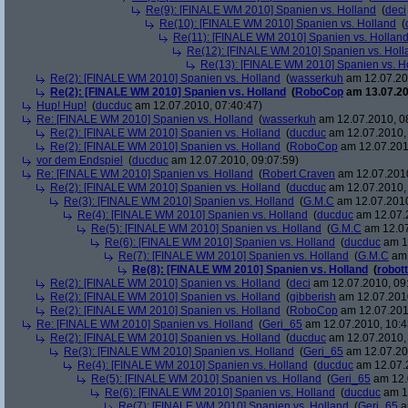
Re(9): [FINALE WM 2010] Spanien vs. Holland
(
deci
Re(10): [FINALE WM 2010] Spanien vs. Holland
(
Re(11): [FINALE WM 2010] Spanien vs. Hollan
Re(12): [FINALE WM 2010] Spanien vs. Holl
Re(13): [FINALE WM 2010] Spanien vs. H
Re(2): [FINALE WM 2010] Spanien vs. Holland
(
wasserkuh
am 12.07.20
Re(2): [FINALE WM 2010] Spanien vs. Holland
(
RoboCop
am 13.07.20
Hup! Hup!
(
ducduc
am 12.07.2010, 07:40:47)
Re: [FINALE WM 2010] Spanien vs. Holland
(
wasserkuh
am 12.07.2010, 0
Re(2): [FINALE WM 2010] Spanien vs. Holland
(
ducduc
am 12.07.2010, 
Re(2): [FINALE WM 2010] Spanien vs. Holland
(
RoboCop
am 12.07.201
vor dem Endspiel
(
ducduc
am 12.07.2010, 09:07:59)
Re: [FINALE WM 2010] Spanien vs. Holland
(
Robert Craven
am 12.07.2010
Re(2): [FINALE WM 2010] Spanien vs. Holland
(
ducduc
am 12.07.2010, 
Re(3): [FINALE WM 2010] Spanien vs. Holland
(
G.M.C
am 12.07.2010
Re(4): [FINALE WM 2010] Spanien vs. Holland
(
ducduc
am 12.07.2
Re(5): [FINALE WM 2010] Spanien vs. Holland
(
G.M.C
am 12.07
Re(6): [FINALE WM 2010] Spanien vs. Holland
(
ducduc
am 12
Re(7): [FINALE WM 2010] Spanien vs. Holland
(
G.M.C
am 
Re(8): [FINALE WM 2010] Spanien vs. Holland
(
robott
Re(2): [FINALE WM 2010] Spanien vs. Holland
(
deci
am 12.07.2010, 09
Re(2): [FINALE WM 2010] Spanien vs. Holland
(
gibberish
am 12.07.2010
Re(2): [FINALE WM 2010] Spanien vs. Holland
(
RoboCop
am 12.07.201
Re: [FINALE WM 2010] Spanien vs. Holland
(
Geri_65
am 12.07.2010, 10:4
Re(2): [FINALE WM 2010] Spanien vs. Holland
(
ducduc
am 12.07.2010, 
Re(3): [FINALE WM 2010] Spanien vs. Holland
(
Geri_65
am 12.07.20
Re(4): [FINALE WM 2010] Spanien vs. Holland
(
ducduc
am 12.07.2
Re(5): [FINALE WM 2010] Spanien vs. Holland
(
Geri_65
am 12.
Re(6): [FINALE WM 2010] Spanien vs. Holland
(
ducduc
am 12
Re(7): [FINALE WM 2010] Spanien vs. Holland
(
Geri_65
a