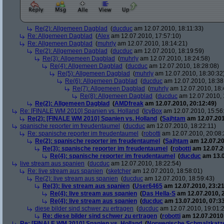
Re(2): Allgemeen Dagblad
(
ducduc
am 12.07.2010, 18:11:33)
Re: Allgemeen Dagblad
(
Alex
am 12.07.2010, 17:57:10)
Re: Allgemeen Dagblad
(
muhrly
am 12.07.2010, 18:14:21)
Re(2): Allgemeen Dagblad
(
ducduc
am 12.07.2010, 18:19:59)
Re(3): Allgemeen Dagblad
(
muhrly
am 12.07.2010, 18:24:58)
Re(4): Allgemeen Dagblad
(
ducduc
am 12.07.2010, 18:28:08)
Re(5): Allgemeen Dagblad
(
muhrly
am 12.07.2010, 18:30:32
Re(6): Allgemeen Dagblad
(
ducduc
am 12.07.2010, 18:38
Re(7): Allgemeen Dagblad
(
muhrly
am 12.07.2010, 18:
Re(8): Allgemeen Dagblad
(
ducduc
am 12.07.2010, 
Re(2): Allgemeen Dagblad
(
AMDfreak
am 12.07.2010, 20:12:49)
Re: [FINALE WM 2010] Spanien vs. Holland
(
IcyBox
am 12.07.2010, 15:56
Re(2): [FINALE WM 2010] Spanien vs. Holland
(
Sajhtam
am 12.07.201
spanische reporter im freudentaumel
(
ducduc
am 12.07.2010, 18:22:11)
Re: spanische reporter im freudentaumel
(
robotti
am 12.07.2010, 20:08:
Re(2): spanische reporter im freudentaumel
(
Sajhtam
am 12.07.20
Re(3): spanische reporter im freudentaumel
(
robotti
am 12.07.2
Re(4): spanische reporter im freudentaumel
(
ducduc
am 13.0
live stream aus spanien
(
ducduc
am 12.07.2010, 18:22:54)
Re: live stream aus spanien
(
sketcher
am 12.07.2010, 18:58:01)
Re(2): live stream aus spanien
(
ducduc
am 12.07.2010, 18:59:43)
Re(3): live stream aus spanien
(
User6465
am 12.07.2010, 23:21
Re(4): live stream aus spanien
(
Das Hella-S
am 12.07.2010, 
Re(4): live stream aus spanien
(
ducduc
am 13.07.2010, 07:33
diese bilder sind schwer zu ertragen
(
ducduc
am 12.07.2010, 19:01:
Re: diese bilder sind schwer zu ertragen
(
robotti
am 12.07.2010,
Re: [FINALE WM 2010] Spanien vs. Holland
(
Norwegische Schmalzkatz