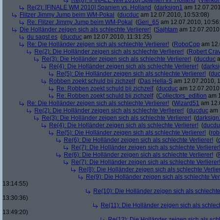
Re(8): [FINALE WM 2010] Spanien vs. Holland
(
Vierko
Re(2): [FINALE WM 2010] Spanien vs. Holland
(
darksign1
am 12.07.201
Flitzer Jimmy Jump beim WM-Pokal
(
ducduc
am 12.07.2010, 10:53:08)
Re: Flitzer Jimmy Jump beim WM-Pokal
(
Geri_65
am 12.07.2010, 10:56
Die Holländer zeigen sich als schlechte Verlierer!
(
Sajhtam
am 12.07.2010,
du sagst es
(
ducduc
am 12.07.2010, 11:31:25)
Re: Die Holländer zeigen sich als schlechte Verlierer!
(
RoboCop
am 12.
Re(2): Die Holländer zeigen sich als schlechte Verlierer!
(
Robert Cra
Re(3): Die Holländer zeigen sich als schlechte Verlierer!
(
ducduc
a
Re(4): Die Holländer zeigen sich als schlechte Verlierer!
(
darks
Re(5): Die Holländer zeigen sich als schlechte Verlierer!
(
du
Robben zoekt schuld bij zichzelf
(
Das Hella-S
am 12.07.2010, 1
Re: Robben zoekt schuld bij zichzelf
(
ducduc
am 12.07.2010,
Re: Robben zoekt schuld bij zichzelf
(
Collectors_edition
am 1
Re: Die Holländer zeigen sich als schlechte Verlierer!
(
Wizard51
am 12.0
Re(2): Die Holländer zeigen sich als schlechte Verlierer!
(
ducduc
am 1
Re(3): Die Holländer zeigen sich als schlechte Verlierer!
(
darksign
Re(4): Die Holländer zeigen sich als schlechte Verlierer!
(
ducdu
Re(5): Die Holländer zeigen sich als schlechte Verlierer!
(
rob
Re(6): Die Holländer zeigen sich als schlechte Verlierer!
(
Re(7): Die Holländer zeigen sich als schlechte Verlierer
Re(6): Die Holländer zeigen sich als schlechte Verlierer!
(
Re(7): Die Holländer zeigen sich als schlechte Verlierer
Re(8): Die Holländer zeigen sich als schlechte Verlier
Re(9): Die Holländer zeigen sich als schlechte Verl
13:14:55)
Re(10): Die Holländer zeigen sich als schlechte 
13:30:36)
Re(11): Die Holländer zeigen sich als schlech
13:49:20)
Re(12): Die Holländer zeigen sich als schl