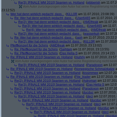
Re(3): [FINALE WM 2010] Spanien vs. Holland
(
gibberish
am 11.07.2
Vom Autor zurückgezogen oder Autor hat seine Registrierung nicht 
23:12:52)
Wer hat denn wirklich gedacht, dass...
(
KiLL0R
am 11.07.2010, 23:08:39)
Re: Wer hat denn wirklich gedacht, dass...
(
User6465
am 11.07.2010, 23
Re(2): Wer hat denn wirklich gedacht, dass...
(
AMDfreak
am 11.07.201
Re(3): Wer hat denn wirklich gedacht, dass...
(
User6465
am 11.07.
Re(4): Wer hat denn wirklich gedacht, dass...
(
AMDfreak
am 11.0
Re(2): Wer hat denn wirklich gedacht, dass...
(
wasserkuh
am 12.07.20
Re: Wer hat denn wirklich gedacht, dass...
(
japh
am 11.07.2010, 23:22:2
Re(2): Wer hat denn wirklich gedacht, dass...
(
KiLL0R
am 11.07.2010,
Pfeiffkonzert für die Schiris
(
AMDfreak
am 11.07.2010, 23:13:02)
Re: Pfeiffkonzert für die Schiris
(
Sajhtam
am 11.07.2010, 23:13:55)
Re: Pfeiffkonzert für die Schiris
(
Das Hella-S
am 11.07.2010, 23:14:22)
Re: [FINALE WM 2010] Spanien vs. Holland
(
muhrly
am 11.07.2010, 23:57
Vom Autor zurückgezogen oder Autor hat seine Registrierung nicht bestä
Re(3): [FINALE WM 2010] Spanien vs. Holland
(
Paradoxon
am 12.07.
Re: [FINALE WM 2010] Spanien vs. Holland
(
Norwegische Schmalzkatze
a
Re(2): [FINALE WM 2010] Spanien vs. Holland
(
kissimmee
am 12.07.201
Re: [FINALE WM 2010] Spanien vs. Holland
(
File_trader
am 12.07.2010, 0
Re(2): [FINALE WM 2010] Spanien vs. Holland
(
Astroman
am 12.07.2010
Re(3): [FINALE WM 2010] Spanien vs. Holland
(
Das Hella-S
am 12.07
Re(2): [FINALE WM 2010] Spanien vs. Holland
(
Paradoxon
am 12.07.20
Re(2): [FINALE WM 2010] Spanien vs. Holland
(
ducduc
am 12.07.2010, 
Re(3): [FINALE WM 2010] Spanien vs. Holland
(
deci
am 12.07.2010, 
Re(4): [FINALE WM 2010] Spanien vs. Holland
(
ducduc
am 12.07.2
Re(5): [FINALE WM 2010] Spanien vs. Holland
(
deci
am 12.07.2
Re(6): [FINALE WM 2010] Spanien vs. Holland
(
ducduc
am 12
Re(7): [FINALE WM 2010] Spanien vs. Holland
(
deci
am 12
Re(8): [FINALE WM 2010] Spanien vs. Holland
(
ducduc