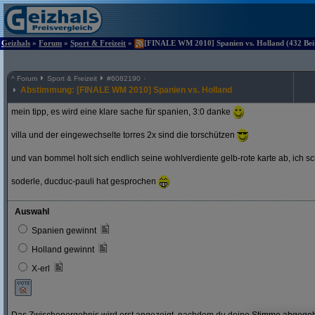
Geizhals
»
Forum
»
Sport & Freizeit
»
[FINALE WM 2010] Spanien vs. Holland (432 Beit
^
Forum
Sport & Freizeit
#
6082190
Abstimmung: [FINALE WM 2010] Spanien vs. Holland
mein tipp, es wird eine klare sache für spanien, 3:0 danke
villa und der eingewechselte torres 2x sind die torschützen
und van bommel holt sich endlich seine wohlverdiente gelb-rote karte ab, ich s
soderle, ducduc-pauli hat gesprochen
Auswahl
Spanien gewinnt
Holland gewinnt
X-erl