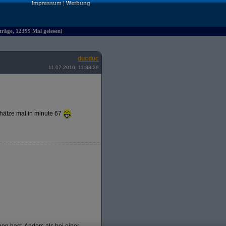
Impressum
|
Werbung
räge, 12399 Mal gelesen)
ducduc
11.07.2010, 11:38:29
chätze mal in minute 67