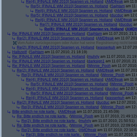
Re(4): [FINALE WM 2010] Spanien vs. Holland
(
AMDfreak
am 11.0
Re(5): [FINALE WM 2010] Spanien vs. Holland
(
Sajhtam
am 11.
Re(6): [FINALE WM 2010] Spanien vs. Holland
(
AMDfreak
am
Re(5): [FINALE WM 2010] Spanien vs. Holland
(
ducduc
am 12.0
Re(6): [FINALE WM 2010] Spanien vs. Holland
(
AMDfreak
am
Re(7): [FINALE WM 2010] Spanien vs. Holland
(
ducduc
am
Re(8): [FINALE WM 2010] Spanien vs. Holland
(
AMDf
Re: [FINALE WM 2010] Spanien vs. Holland
(
Sajhtam
am 11.07.2010, 21:1
Re(2): [FINALE WM 2010] Spanien vs. Holland
(
AMDfreak
am 11.07.201
Vom Autor zurückgezogen oder Autor hat seine Registrierung nicht bestä
Re(2): [FINALE WM 2010] Spanien vs. Holland
(
wasserkuh
am 12.07.20
Halbzeit!
(
Sajhtam
am 11.07.2010, 21:18:19)
Re: [FINALE WM 2010] Spanien vs. Holland
(
muhrly
am 11.07.2010, 21:19
Re: [FINALE WM 2010] Spanien vs. Holland
(
darksign1
am 11.07.2010, 21
Re: [FINALE WM 2010] Spanien vs. Holland
(
Winnie_Pooh
am 11.07.2010,
Re(2): [FINALE WM 2010] Spanien vs. Holland
(
AMDfreak
am 11.07.201
Re(3): [FINALE WM 2010] Spanien vs. Holland
(
Winnie_Pooh
am 11.
Re(4): [FINALE WM 2010] Spanien vs. Holland
(
AMDfreak
am 11.0
Re(5): [FINALE WM 2010] Spanien vs. Holland
(
Winnie_Pooh
a
Re(4): [FINALE WM 2010] Spanien vs. Holland
(
ducduc
am 12.07.2
Re(5): [FINALE WM 2010] Spanien vs. Holland
(
Winnie_Pooh
a
Re(4): [FINALE WM 2010] Spanien vs. Holland
(
wasserkuh
am 12.
Re(2): [FINALE WM 2010] Spanien vs. Holland
(
ducduc
am 12.07.2010, 
Re(3): [FINALE WM 2010] Spanien vs. Holland
(
Winnie_Pooh
am 12.
Bitte endlich ne rote karte..
(
AMDfreak
am 11.07.2010, 21:45:09)
Re: Bitte endlich ne rote karte..
(
Winnie_Pooh
am 11.07.2010, 21:49:12)
Re(2): Bitte endlich ne rote karte..
(
muhrly
am 11.07.2010, 21:50:51)
Re: Bitte endlich ne rote karte..
(
Winnie_Pooh
am 11.07.2010, 22:09:04)
Re(2): Bitte endlich ne rote karte..
(
AMDfreak
am 11.07.2010, 22:10:0
Re(3): Bitte endlich ne rote karte..
(
Winnie_Pooh
am 11.07.2010, 2