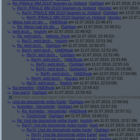
Re: [FINALE WM 2010] Spanien vs. Holland
(
Sajhtam
am 11.07.2010, 22:4
Re(2): [FINALE WM 2010] Spanien vs. Holland
(
ducduc
am 12.07.2010, 
Re(3): [FINALE WM 2010] Spanien vs. Holland
(
Sajhtam
am 12.07.20
Re(4): [FINALE WM 2010] Spanien vs. Holland
(
ducduc
am 12.07.2
Wieso hab ich die ....
(
AMDfreak
am 11.07.2010, 22:46:47)
Re: Wieso hab ich die ....
(
Sajhtam
am 11.07.2010, 22:49:51)
geht doch...
(
muhrly
am 11.07.2010, 22:48:42)
Re: geht doch...
(
Winnie_Pooh
am 11.07.2010, 22:49:22)
Re(2): geht doch...
(
muhrly
am 11.07.2010, 22:51:34)
Re: geht doch...
(
Sajhtam
am 11.07.2010, 22:50:37)
Re(2): geht doch...
(
AMDfreak
am 11.07.2010, 22:52:20)
Re(3): geht doch...
(
Sajhtam
am 11.07.2010, 22:52:46)
Re(4): geht doch...
(
AMDfreak
am 11.07.2010, 22:53:48)
Re(5): geht doch...
(
Sajhtam
am 11.07.2010, 22:55:14)
Re(5): geht doch...
(
darksign1
am 11.07.2010, 23:19:29)
Re(6): geht doch...
(
AMDfreak
am 12.07.2010, 17:04:58)
Re(4): geht doch...
(
ducduc
am 12.07.2010, 07:27:53)
Re(3): geht doch...
(
muhrly
am 11.07.2010, 22:53:08)
Na immerhin
(
AMDfreak
am 11.07.2010, 22:55:42)
Das war's!
(
Sajhtam
am 11.07.2010, 22:55:42)
Vom Autor zurückgezogen oder Autor hat seine Registrierung nicht bestätig
Und die dreizehnte gelbe Karte!
(
Sajhtam
am 11.07.2010, 22:56:54)
Korrektur - Vierzehnte!
(
Sajhtam
am 11.07.2010, 22:57:20)
Re: Korrektur - Vierzehnte!
(
AMDfreak
am 11.07.2010, 22:57:31)
Fünfzehnte!
(
Sajhtam
am 11.07.2010, 23:00:21)
Re: Und die dreizehnte gelbe Karte!
(
muhrly
am 11.07.2010, 22:57:39)
Re(2): Und die dreizehnte gelbe Karte!
(
japh
am 11.07.2010, 22:58:5
Re(3): Und die dreizehnte gelbe Karte!
(
Sajhtam
am 11.07.2010, 2
Re(4): Und die dreizehnte gelbe Karte!
(
japh
am 11.07.2010, 23
Re(4): Und die dreizehnte gelbe Karte!
(
muhrly
am 11.07.2010, 