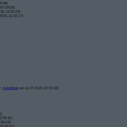
4:48)
07:29:26)
10, 11:02:25)
010, 11:03:17)
t
(
substitute
am 11.07.2010, 22:55:42)
5)
2:59:32)
:00:13)
23:00:22)