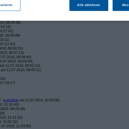
:38)
42:05)
gurieren
Alle ablehnen
Akz
45:00)
010, 17:50:38)
16:01)
10, 08:28:39)
:02:10)
0:27:41)
0, 20:45:49)
03:11)
07:21:42)
010, 08:50:32)
010, 08:57:13)
.07.2010, 08:58:40)
.07.2010, 08:59:58)
am 12.07.2010, 09:02:22)
am 12.07.2010, 09:05:31)
:24)
07:18:17)
t
(
substitute
am 11.07.2010, 20:59:08)
0, 21:32:42)
2010, 08:29:38)
16)
010, 21:01:32)
, 21:02:32)
.07.2010, 21:04:00)