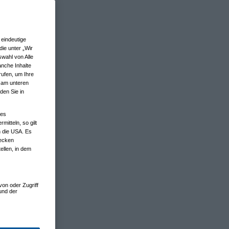
eindeutige
ie unter „Wir
wahl von Alle
anche Inhalte
rufen, um Ihre
n am unteren
den Sie in
nes
tteln, so gilt
n die USA. Es
wecken
ellen, in dem
von oder Zugriff
und der