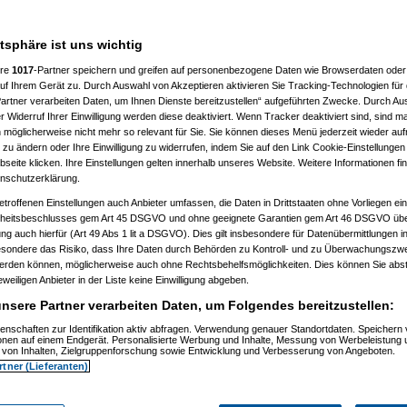
n hast. Anders als bei einer
atsphäre ist uns wichtig
ere
1017
-Partner speichern und greifen auf personenbezogene Daten wie Browserdaten oder 
f Ihrem Gerät zu. Durch Auswahl von Akzeptieren aktivieren Sie Tracking-Technologien für d
artner verarbeiten Daten, um Ihnen Dienste bereitzustellen“ aufgeführten Zwecke. Durch Aus
 Widerruf Ihrer Einwilligung werden diese deaktiviert. Wenn Tracker deaktiviert sind, sind m
 möglicherweise nicht mehr so relevant für Sie. Sie können dieses Menü jederzeit wieder auf
 zu ändern oder Ihre Einwilligung zu widerrufen, indem Sie auf den Link Cookie-Einstellunge
eite klicken. Ihre Einstellungen gelten innerhalb unseres Website. Weitere Informationen fin
nschutzerklärung.
etroffenen Einstellungen auch Anbieter umfassen, die Daten in Drittstaaten ohne Vorliegen ei
itsbeschlusses gem Art 45 DSGVO und ohne geeignete Garantien gem Art 46 DSGVO übermi
gung auch hierfür (Art 49 Abs 1 lit a DSGVO). Dies gilt insbesondere für Datenübermittlungen i
esondere das Risiko, dass Ihre Daten durch Behörden zu Kontroll- und zu Überwachungsz
m 11.07.2010, 13:52:15)
werden können, möglicherweise auch ohne Rechtsbehelfsmöglichkeiten. Dies können Sie abst
, 14:49:37)
eweiligen Anbieter in der Liste keine Einwilligung abgeben.
zkatze
am 11.07.2010, 15:13:28)
, 16:27:29)
nsere Partner verarbeiten Daten, um Folgendes bereitzustellen:
, 19:30:59)
:31)
enschaften zur Identifikation aktiv abfragen. Verwendung genauer Standortdaten. Speichern 
ionen auf einem Endgerät. Personalisierte Werbung und Inhalte, Messung von Werbeleistung 
07:32:35)
von Inhalten, Zielgruppenforschung sowie Entwicklung und Verbesserung von Angeboten.
, 07:40:59)
rtner (Lieferanten)
010, 07:45:13)
6:14)
 16:56:17)