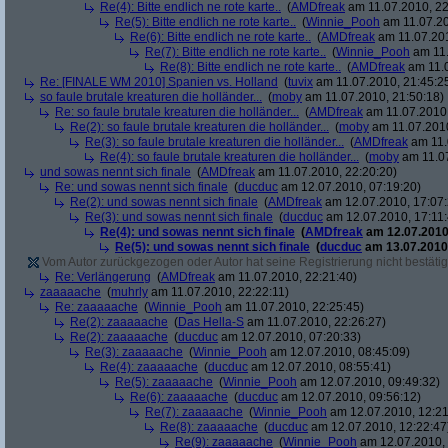
Re(4): Bitte endlich ne rote karte..
(
AMDfreak
am 11.07.2010, 22
Re(5): Bitte endlich ne rote karte..
(
Winnie_Pooh
am 11.07.20
Re(6): Bitte endlich ne rote karte..
(
AMDfreak
am 11.07.201
Re(7): Bitte endlich ne rote karte..
(
Winnie_Pooh
am 11.
Re(8): Bitte endlich ne rote karte..
(
AMDfreak
am 11.0
Re: [FINALE WM 2010] Spanien vs. Holland
(
tuvix
am 11.07.2010, 21:45:2
so faule brutale kreaturen die holländer...
(
moby
am 11.07.2010, 21:50:18)
Re: so faule brutale kreaturen die holländer...
(
AMDfreak
am 11.07.2010,
Re(2): so faule brutale kreaturen die holländer...
(
moby
am 11.07.2010
Re(3): so faule brutale kreaturen die holländer...
(
AMDfreak
am 11.
Re(4): so faule brutale kreaturen die holländer...
(
moby
am 11.07
und sowas nennt sich finale
(
AMDfreak
am 11.07.2010, 22:20:20)
Re: und sowas nennt sich finale
(
ducduc
am 12.07.2010, 07:19:20)
Re(2): und sowas nennt sich finale
(
AMDfreak
am 12.07.2010, 17:07:
Re(3): und sowas nennt sich finale
(
ducduc
am 12.07.2010, 17:11:
Re(4): und sowas nennt sich finale
(
AMDfreak
am 12.07.2010,
Re(5): und sowas nennt sich finale
(
ducduc
am 13.07.2010,
Vom Autor zurückgezogen oder Autor hat seine Registrierung nicht bestätig
Re: Verlängerung
(
AMDfreak
am 11.07.2010, 22:21:40)
zaaaaache
(
muhrly
am 11.07.2010, 22:22:11)
Re: zaaaaache
(
Winnie_Pooh
am 11.07.2010, 22:25:45)
Re(2): zaaaaache
(
Das Hella-S
am 11.07.2010, 22:26:27)
Re(2): zaaaaache
(
ducduc
am 12.07.2010, 07:20:33)
Re(3): zaaaaache
(
Winnie_Pooh
am 12.07.2010, 08:45:09)
Re(4): zaaaaache
(
ducduc
am 12.07.2010, 08:55:41)
Re(5): zaaaaache
(
Winnie_Pooh
am 12.07.2010, 09:49:32)
Re(6): zaaaaache
(
ducduc
am 12.07.2010, 09:56:12)
Re(7): zaaaaache
(
Winnie_Pooh
am 12.07.2010, 12:21
Re(8): zaaaaache
(
ducduc
am 12.07.2010, 12:22:47
Re(9): zaaaaache
(
Winnie_Pooh
am 12.07.2010, 