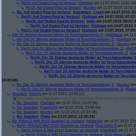
Re(2): Auf Orakel Paul ist Verlass!
(
Sajhtam
am 12.07.2010, 11:01:24
Re(3): Auf Orakel Paul ist Verlass!
(
ducduc
am 12.07.2010, 11:01:5
Re: Auf Orakel Paul ist Verlass!
(
Hardware_Crash
am 14.07.2010, 02
Re(2): Auf Orakel Paul ist Verlass!
(
Sajhtam
am 14.07.2010, 07:27
Re(3): Auf Orakel Paul ist Verlass!
(
mko
am 14.07.2010, 08:02:3
Re(4): Auf Orakel Paul ist Verlass!
(
Sajhtam
am 14.07.2010, 
Re(2): Auf Orakel Paul ist Verlass!
(
Sajhtam
am 14.07.2010, 07:50
Der 20 Jährige deutsche Müller ist Torschützenkönig :D
(
AMDfreak
am 11.0
Re: Der 20 Jährige deutsche Müller ist Torschützenkönig :D
(
Sajhtam
am
Re: Der 20 Jährige deutsche Müller ist Torschützenkönig :D
(
ducduc
am 
Re(2): Der 20 Jährige deutsche Müller ist Torschützenkönig :D
(
AMDf
Re(3): Der 20 Jährige deutsche Müller ist Torschützenkönig :D
(
du
Re(4): Der 20 Jährige deutsche Müller ist Torschützenkönig :
Re(5): Der 20 Jährige deutsche Müller ist Torschützenköni
Re(6): Der 20 Jährige deutsche Müller ist Torschützenk
Re(7): Der 20 Jährige deutsche Müller ist Torschütze
Re(8): Der 20 Jährige deutsche Müller ist Torschü
16:45:08)
Re: Der 20 Jährige deutsche Müller ist Torschützenkönig :D
(
ducduc
am 
Re(2): Der 20 Jährige deutsche Müller ist Torschützenkönig :D
(
Robo
Spanien!
(
muhrly
am 11.07.2010, 23:03:13)
Vom Autor zurückgezogen oder Autor hat seine Registrierung nicht bestä
Re: Spanien!
(
Sajhtam
am 11.07.2010, 23:05:56)
Re: Spanien!
(
User6465
am 11.07.2010, 23:06:44)
Re: Spanien!
(
ducduc
am 12.07.2010, 07:23:38)
Re: Spanien!
(
Time
am 13.07.2010, 12:35:24)
Re: [FINALE WM 2010] Spanien vs. Holland
(
gibberish
am 11.07.2010, 23:
Re(2): [FINALE WM 2010] Spanien vs. Holland
(
Das Hella-S
am 11.07.2
Re(3): [FINALE WM 2010] Spanien vs. Holland
(
User6465
am 11.07.2
Re(4): [FINALE WM 2010] Spanien vs. Holland
(
Das Hella-S
am 11