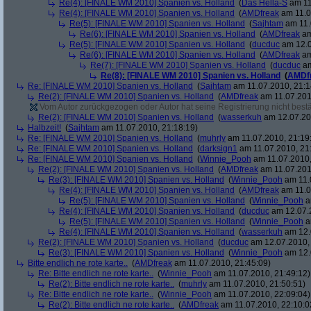
Re(4): [FINALE WM 2010] Spanien vs. Holland
(
Das Hella-S
am 11
Re(4): [FINALE WM 2010] Spanien vs. Holland
(
AMDfreak
am 11.0
Re(5): [FINALE WM 2010] Spanien vs. Holland
(
Sajhtam
am 11.
Re(6): [FINALE WM 2010] Spanien vs. Holland
(
AMDfreak
am
Re(5): [FINALE WM 2010] Spanien vs. Holland
(
ducduc
am 12.0
Re(6): [FINALE WM 2010] Spanien vs. Holland
(
AMDfreak
am
Re(7): [FINALE WM 2010] Spanien vs. Holland
(
ducduc
am
Re(8): [FINALE WM 2010] Spanien vs. Holland
(
AMDf
Re: [FINALE WM 2010] Spanien vs. Holland
(
Sajhtam
am 11.07.2010, 21:1
Re(2): [FINALE WM 2010] Spanien vs. Holland
(
AMDfreak
am 11.07.201
Vom Autor zurückgezogen oder Autor hat seine Registrierung nicht bestä
Re(2): [FINALE WM 2010] Spanien vs. Holland
(
wasserkuh
am 12.07.20
Halbzeit!
(
Sajhtam
am 11.07.2010, 21:18:19)
Re: [FINALE WM 2010] Spanien vs. Holland
(
muhrly
am 11.07.2010, 21:19
Re: [FINALE WM 2010] Spanien vs. Holland
(
darksign1
am 11.07.2010, 21
Re: [FINALE WM 2010] Spanien vs. Holland
(
Winnie_Pooh
am 11.07.2010,
Re(2): [FINALE WM 2010] Spanien vs. Holland
(
AMDfreak
am 11.07.201
Re(3): [FINALE WM 2010] Spanien vs. Holland
(
Winnie_Pooh
am 11.
Re(4): [FINALE WM 2010] Spanien vs. Holland
(
AMDfreak
am 11.0
Re(5): [FINALE WM 2010] Spanien vs. Holland
(
Winnie_Pooh
a
Re(4): [FINALE WM 2010] Spanien vs. Holland
(
ducduc
am 12.07.2
Re(5): [FINALE WM 2010] Spanien vs. Holland
(
Winnie_Pooh
a
Re(4): [FINALE WM 2010] Spanien vs. Holland
(
wasserkuh
am 12.
Re(2): [FINALE WM 2010] Spanien vs. Holland
(
ducduc
am 12.07.2010, 
Re(3): [FINALE WM 2010] Spanien vs. Holland
(
Winnie_Pooh
am 12.
Bitte endlich ne rote karte..
(
AMDfreak
am 11.07.2010, 21:45:09)
Re: Bitte endlich ne rote karte..
(
Winnie_Pooh
am 11.07.2010, 21:49:12)
Re(2): Bitte endlich ne rote karte..
(
muhrly
am 11.07.2010, 21:50:51)
Re: Bitte endlich ne rote karte..
(
Winnie_Pooh
am 11.07.2010, 22:09:04)
Re(2): Bitte endlich ne rote karte..
(
AMDfreak
am 11.07.2010, 22:10:0