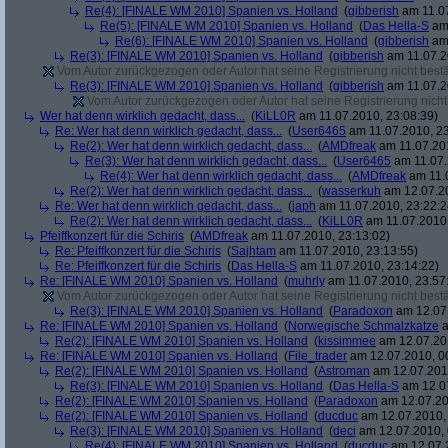
Re(4): [FINALE WM 2010] Spanien vs. Holland
(
gibberish
am 11.07
Re(5): [FINALE WM 2010] Spanien vs. Holland
(
Das Hella-S
am 
Re(6): [FINALE WM 2010] Spanien vs. Holland
(
gibberish
am 
Re(3): [FINALE WM 2010] Spanien vs. Holland
(
gibberish
am 11.07.2
Vom Autor zurückgezogen oder Autor hat seine Registrierung nicht bestä
Re(3): [FINALE WM 2010] Spanien vs. Holland
(
gibberish
am 11.07.2
Vom Autor zurückgezogen oder Autor hat seine Registrierung nicht 
Wer hat denn wirklich gedacht, dass...
(
KiLL0R
am 11.07.2010, 23:08:39)
Re: Wer hat denn wirklich gedacht, dass...
(
User6465
am 11.07.2010, 23
Re(2): Wer hat denn wirklich gedacht, dass...
(
AMDfreak
am 11.07.201
Re(3): Wer hat denn wirklich gedacht, dass...
(
User6465
am 11.07.
Re(4): Wer hat denn wirklich gedacht, dass...
(
AMDfreak
am 11.0
Re(2): Wer hat denn wirklich gedacht, dass...
(
wasserkuh
am 12.07.20
Re: Wer hat denn wirklich gedacht, dass...
(
japh
am 11.07.2010, 23:22:2
Re(2): Wer hat denn wirklich gedacht, dass...
(
KiLL0R
am 11.07.2010,
Pfeiffkonzert für die Schiris
(
AMDfreak
am 11.07.2010, 23:13:02)
Re: Pfeiffkonzert für die Schiris
(
Sajhtam
am 11.07.2010, 23:13:55)
Re: Pfeiffkonzert für die Schiris
(
Das Hella-S
am 11.07.2010, 23:14:22)
Re: [FINALE WM 2010] Spanien vs. Holland
(
muhrly
am 11.07.2010, 23:57
Vom Autor zurückgezogen oder Autor hat seine Registrierung nicht bestä
Re(3): [FINALE WM 2010] Spanien vs. Holland
(
Paradoxon
am 12.07.
Re: [FINALE WM 2010] Spanien vs. Holland
(
Norwegische Schmalzkatze
a
Re(2): [FINALE WM 2010] Spanien vs. Holland
(
kissimmee
am 12.07.201
Re: [FINALE WM 2010] Spanien vs. Holland
(
File_trader
am 12.07.2010, 0
Re(2): [FINALE WM 2010] Spanien vs. Holland
(
Astroman
am 12.07.2010
Re(3): [FINALE WM 2010] Spanien vs. Holland
(
Das Hella-S
am 12.07
Re(2): [FINALE WM 2010] Spanien vs. Holland
(
Paradoxon
am 12.07.20
Re(2): [FINALE WM 2010] Spanien vs. Holland
(
ducduc
am 12.07.2010, 
Re(3): [FINALE WM 2010] Spanien vs. Holland
(
deci
am 12.07.2010, 
Re(4): [FINALE WM 2010] Spanien vs. Holland
(
ducduc
am 12.07.2