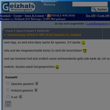
Impressum
|
Werbung
Geizhals
»
Forum
»
Sport & Freizeit
»
[FINALE WM 2010]
Top-100
|
Fresh-100
Spanien vs. Holland (432 Beiträge, 12309 Mal gelesen)
Du bist nicht angemeldet. [
Login/Registrieren
]
^
Forum
Sport & Freizeit
#
6082190
Abstimmung: [FINALE WM 2010] Spanien vs. Holland
mein tipp, es wird eine klare sache für spanien, 3:0 danke
villa und der eingewechselte torres 2x sind die torschützen
und van bommel holt sich endlich seine wohlverdiente gelb-rote karte ab, ich s
soderle, ducduc-pauli hat gesprochen
Auswahl
Spanien gewinnt
Holland gewinnt
X-erl