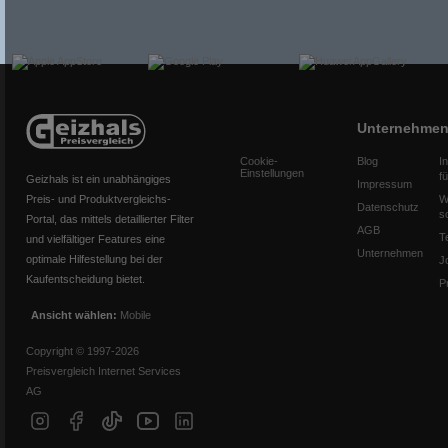
Unternehme
Cookie-
Blog
I
Einstellungen
f
Geizhals ist ein unabhängiges
Impressum
Preis- und Produktvergleichs-
W
Datenschutz
s
Portal, das mittels detaillierter Filter
AGB
T
und vielfältiger Features eine
Unternehmen
optimale Hilfestellung bei der
J
Kaufentscheidung bietet.
P
Ansicht wählen:
Mobile
Copyright © 1997-2026
Preisvergleich Internet Services
AG