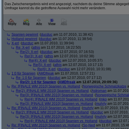
Das Zwischenergebnis wird erst angezeigt, nachdem du deine Stimme abgegebe
Umfrage kannst du die getroffene Auswahl nicht mehr verändern.
Spanien gewinnt
(
ducduc
am 11.07.2010, 11:38:42)
Holland gewinnt
(
ducduc
am 11.07.2010, 11:38:54)
X-erl
(
ducduc
am 11.07.2010, 11:39:04)
Re: X-erl
(
athis
am 11.07.2010, 16:22:50)
Re(2): X-erl
(
ducduc
am 12.07.2010, 07:16:53)
Re(3): X-erl
(
athis
am 12.07.2010, 10:02:38)
Re(4): X-erl
(
ducduc
am 12.07.2010, 10:05:37)
Re(5): X-erl
(
athis
am 12.07.2010, 10:17:13)
Re(6): X-erl
(
ducduc
am 12.07.2010, 10:31:08)
1:0 für Spanien
(
AMDfreak
am 11.07.2010, 12:57:21)
Re: 1:0 für Spanien
(
ducduc
am 12.07.2010, 07:17:12)
Re(2): 1:0 für Spanien
(
AMDfreak
am 12.07.2010, 20:09:36)
Re: [FINALE WM 2010] Spanien vs. Holland
(
Norwegische Schmalzkatze
a
Re(2): [FINALE WM 2010] Spanien vs. Holland
(
Astroman
am 11.07.2010
Re(3): [FINALE WM 2010] Spanien vs. Holland
(
Norwegische Schmal
Re(4): [FINALE WM 2010] Spanien vs. Holland
(
mko
am 11.07.2010
Re(3): [FINALE WM 2010] Spanien vs. Holland
(
muhrly
am 11.07.2010
Re: [FINALE WM 2010] Spanien vs. Holland
(
muhrly
am 11.07.2010, 15:25
Re(2): [FINALE WM 2010] Spanien vs. Holland
(
ducduc
am 12.07.2010, 
Re(3): [FINALE WM 2010] Spanien vs. Holland
(
muhrly
am 12.07.2010
Re(4): [FINALE WM 2010] Spanien vs. Holland
(
ducduc
am 12.07.2
Re: [FINALE WM 2010] Spanien vs. Holland
(
So-Ned
am 11.07.2010, 15:4