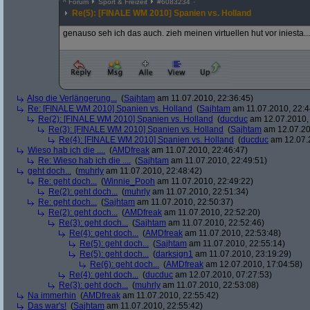
^
Forum
Sport & Freizeit
#
6083234
Re(5): [FINALE WM 2010] Spanien vs. Holland
genauso seh ich das auch. zieh meinen virtuellen hut vor iniesta...
Also die Verlängerung...
(
Sajhtam
am 11.07.2010, 22:36:45)
Re: [FINALE WM 2010] Spanien vs. Holland
(
Sajhtam
am 11.07.2010, 22:4
Re(2): [FINALE WM 2010] Spanien vs. Holland
(
ducduc
am 12.07.2010, 
Re(3): [FINALE WM 2010] Spanien vs. Holland
(
Sajhtam
am 12.07.20
Re(4): [FINALE WM 2010] Spanien vs. Holland
(
ducduc
am 12.07.2
Wieso hab ich die ....
(
AMDfreak
am 11.07.2010, 22:46:47)
Re: Wieso hab ich die ....
(
Sajhtam
am 11.07.2010, 22:49:51)
geht doch...
(
muhrly
am 11.07.2010, 22:48:42)
Re: geht doch...
(
Winnie_Pooh
am 11.07.2010, 22:49:22)
Re(2): geht doch...
(
muhrly
am 11.07.2010, 22:51:34)
Re: geht doch...
(
Sajhtam
am 11.07.2010, 22:50:37)
Re(2): geht doch...
(
AMDfreak
am 11.07.2010, 22:52:20)
Re(3): geht doch...
(
Sajhtam
am 11.07.2010, 22:52:46)
Re(4): geht doch...
(
AMDfreak
am 11.07.2010, 22:53:48)
Re(5): geht doch...
(
Sajhtam
am 11.07.2010, 22:55:14)
Re(5): geht doch...
(
darksign1
am 11.07.2010, 23:19:29)
Re(6): geht doch...
(
AMDfreak
am 12.07.2010, 17:04:58)
Re(4): geht doch...
(
ducduc
am 12.07.2010, 07:27:53)
Re(3): geht doch...
(
muhrly
am 11.07.2010, 22:53:08)
Na immerhin
(
AMDfreak
am 11.07.2010, 22:55:42)
Das war's!
(
Sajhtam
am 11.07.2010, 22:55:42)