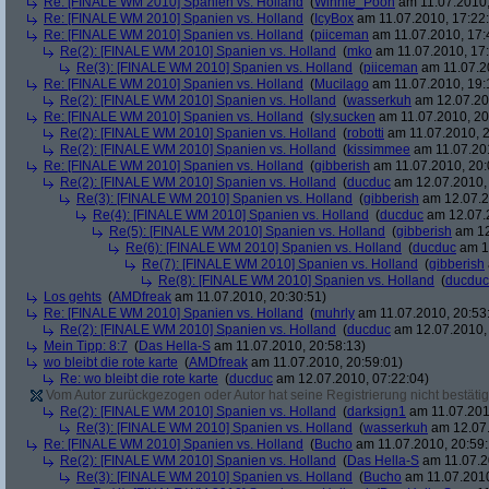
Re: [FINALE WM 2010] Spanien vs. Holland
(
Winnie_Pooh
am 11.07.2010,
Re: [FINALE WM 2010] Spanien vs. Holland
(
IcyBox
am 11.07.2010, 17:22
Re: [FINALE WM 2010] Spanien vs. Holland
(
piiceman
am 11.07.2010, 17:
Re(2): [FINALE WM 2010] Spanien vs. Holland
(
mko
am 11.07.2010, 17:
Re(3): [FINALE WM 2010] Spanien vs. Holland
(
piiceman
am 11.07.2
Re: [FINALE WM 2010] Spanien vs. Holland
(
Mucilago
am 11.07.2010, 19:
Re(2): [FINALE WM 2010] Spanien vs. Holland
(
wasserkuh
am 12.07.20
Re: [FINALE WM 2010] Spanien vs. Holland
(
sly.sucken
am 11.07.2010, 20
Re(2): [FINALE WM 2010] Spanien vs. Holland
(
robotti
am 11.07.2010, 2
Re(2): [FINALE WM 2010] Spanien vs. Holland
(
kissimmee
am 11.07.201
Re: [FINALE WM 2010] Spanien vs. Holland
(
gibberish
am 11.07.2010, 20:
Re(2): [FINALE WM 2010] Spanien vs. Holland
(
ducduc
am 12.07.2010, 
Re(3): [FINALE WM 2010] Spanien vs. Holland
(
gibberish
am 12.07.2
Re(4): [FINALE WM 2010] Spanien vs. Holland
(
ducduc
am 12.07.2
Re(5): [FINALE WM 2010] Spanien vs. Holland
(
gibberish
am 12
Re(6): [FINALE WM 2010] Spanien vs. Holland
(
ducduc
am 12
Re(7): [FINALE WM 2010] Spanien vs. Holland
(
gibberish
Re(8): [FINALE WM 2010] Spanien vs. Holland
(
ducduc
Los gehts
(
AMDfreak
am 11.07.2010, 20:30:51)
Re: [FINALE WM 2010] Spanien vs. Holland
(
muhrly
am 11.07.2010, 20:53
Re(2): [FINALE WM 2010] Spanien vs. Holland
(
ducduc
am 12.07.2010, 
Mein Tipp: 8:7
(
Das Hella-S
am 11.07.2010, 20:58:13)
wo bleibt die rote karte
(
AMDfreak
am 11.07.2010, 20:59:01)
Re: wo bleibt die rote karte
(
ducduc
am 12.07.2010, 07:22:04)
Vom Autor zurückgezogen oder Autor hat seine Registrierung nicht bestätig
Re(2): [FINALE WM 2010] Spanien vs. Holland
(
darksign1
am 11.07.201
Re(3): [FINALE WM 2010] Spanien vs. Holland
(
wasserkuh
am 12.07.
Re: [FINALE WM 2010] Spanien vs. Holland
(
Bucho
am 11.07.2010, 20:59:
Re(2): [FINALE WM 2010] Spanien vs. Holland
(
Das Hella-S
am 11.07.2
Re(3): [FINALE WM 2010] Spanien vs. Holland
(
Bucho
am 11.07.2010