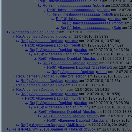
Re(6): Iniestaaaaaaaaaaaaaa
(
ducduc
am 12.07.2010, 14
Re(7): Iniestaaaaaaaaaaaaaa
(
robotti
am 12.07.2010, 
Re(8): Iniestaaaaaaaaaaaaaa
(
ducduc
am 12.07.201
Re(9): Iniestaaaaaaaaaaaaaa
(
robotti
am 12.07.2
Re(10): Iniestaaaaaaaaaaaaaa
(
ducduc
am 12.
Re(11): Iniestaaaaaaaaaaaaaa
(
robotti
am 1
Re(11): Iniestaaaaaaaaaaaaaa
(
Rain
am 12.
Allgemeen Dagblad
(
ducduc
am 12.07.2010, 12:32:23)
Re: Allgemeen Dagblad
(
robotti
am 12.07.2010, 13:53:38)
Re(2): Allgemeen Dagblad
(
ducduc
am 12.07.2010, 13:57:00)
Re(3): Allgemeen Dagblad
(
robotti
am 12.07.2010, 14:04:09)
Re(4): Allgemeen Dagblad
(
ducduc
am 12.07.2010, 14:13:26)
Re(5): Allgemeen Dagblad
(
robotti
am 12.07.2010, 14:23:26)
Re(6): Allgemeen Dagblad
(
ducduc
am 12.07.2010, 14:25
Re(7): Allgemeen Dagblad
(
robotti
am 12.07.2010, 14:3
Re(8): Allgemeen Dagblad
(
Das Hella-S
am 12.07.20
Re(9): Allgemeen Dagblad
(
robotti
am 12.07.2010,
Re: Allgemeen Dagblad
(
Collectors_edition
am 12.07.2010, 16:00:52)
Re(2): Allgemeen Dagblad
(
ducduc
am 12.07.2010, 18:11:33)
Re: Allgemeen Dagblad
(
Alex
am 12.07.2010, 17:57:10)
Re: Allgemeen Dagblad
(
muhrly
am 12.07.2010, 18:14:21)
Re(2): Allgemeen Dagblad
(
ducduc
am 12.07.2010, 18:19:59)
Re(3): Allgemeen Dagblad
(
muhrly
am 12.07.2010, 18:24:58)
Re(4): Allgemeen Dagblad
(
ducduc
am 12.07.2010, 18:28:08)
Re(5): Allgemeen Dagblad
(
muhrly
am 12.07.2010, 18:30:32
Re(6): Allgemeen Dagblad
(
ducduc
am 12.07.2010, 18:38
Re(7): Allgemeen Dagblad
(
muhrly
am 12.07.2010, 18:
Re(8): Allgemeen Dagblad
(
ducduc
am 12.07.2010, 
Re(2): Allgemeen Dagblad
(
AMDfreak
am 12.07.2010, 20:12:49)
Re: [FINALE WM 2010] Spanien vs. Holland
(
IcyBox
am 12.07.2010, 15:56