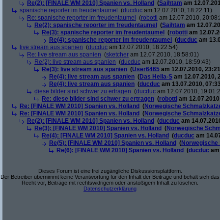
Re(2): [FINALE WM 2010] Spanien vs. Holland
(
Sajhtam
am 12.07.201
spanische reporter im freudentaumel
(
ducduc
am 12.07.2010, 18:22:11)
Re: spanische reporter im freudentaumel
(
robotti
am 12.07.2010, 20:08:
Re(2): spanische reporter im freudentaumel
(
Sajhtam
am 12.07.20
Re(3): spanische reporter im freudentaumel
(
robotti
am 12.07.2
Re(4): spanische reporter im freudentaumel
(
ducduc
am 13.0
live stream aus spanien
(
ducduc
am 12.07.2010, 18:22:54)
Re: live stream aus spanien
(
sketcher
am 12.07.2010, 18:58:01)
Re(2): live stream aus spanien
(
ducduc
am 12.07.2010, 18:59:43)
Re(3): live stream aus spanien
(
User6465
am 12.07.2010, 23:21
Re(4): live stream aus spanien
(
Das Hella-S
am 12.07.2010, 
Re(4): live stream aus spanien
(
ducduc
am 13.07.2010, 07:33
diese bilder sind schwer zu ertragen
(
ducduc
am 12.07.2010, 19:01:
Re: diese bilder sind schwer zu ertragen
(
robotti
am 12.07.2010,
Re: [FINALE WM 2010] Spanien vs. Holland
(
Norwegische Schmalzkatz
Re: [FINALE WM 2010] Spanien vs. Holland
(
Norwegische Schmalzkatz
Re(2): [FINALE WM 2010] Spanien vs. Holland
(
ducduc
am 14.07.2010
Re(3): [FINALE WM 2010] Spanien vs. Holland
(
Norwegische Schm
Re(4): [FINALE WM 2010] Spanien vs. Holland
(
ducduc
am 14.07
Re(5): [FINALE WM 2010] Spanien vs. Holland
(
Norwegische 
Re(6): [FINALE WM 2010] Spanien vs. Holland
(
ducduc
am 
Dieses Forum ist eine frei zugängliche Diskussionsplattform.
Der Betreiber übernimmt keine Verantwortung für den Inhalt der Beiträge und behält sich das
Recht vor, Beiträge mit rechtswidrigem oder anstößigem Inhalt zu löschen.
Datenschutzerklärung