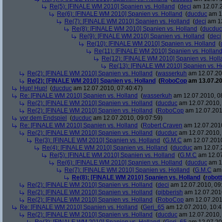
Re(5): [FINALE WM 2010] Spanien vs. Holland
(
deci
am 12.07.2
Re(6): [FINALE WM 2010] Spanien vs. Holland
(
ducduc
am 12
Re(7): [FINALE WM 2010] Spanien vs. Holland
(
deci
am 12
Re(8): [FINALE WM 2010] Spanien vs. Holland
(
ducduc
Re(9): [FINALE WM 2010] Spanien vs. Holland
(
deci
Re(10): [FINALE WM 2010] Spanien vs. Holland
(
Re(11): [FINALE WM 2010] Spanien vs. Hollan
Re(12): [FINALE WM 2010] Spanien vs. Holl
Re(13): [FINALE WM 2010] Spanien vs. H
Re(2): [FINALE WM 2010] Spanien vs. Holland
(
wasserkuh
am 12.07.20
Re(2): [FINALE WM 2010] Spanien vs. Holland
(
RoboCop
am 13.07.20
Hup! Hup!
(
ducduc
am 12.07.2010, 07:40:47)
Re: [FINALE WM 2010] Spanien vs. Holland
(
wasserkuh
am 12.07.2010, 0
Re(2): [FINALE WM 2010] Spanien vs. Holland
(
ducduc
am 12.07.2010, 
Re(2): [FINALE WM 2010] Spanien vs. Holland
(
RoboCop
am 12.07.201
vor dem Endspiel
(
ducduc
am 12.07.2010, 09:07:59)
Re: [FINALE WM 2010] Spanien vs. Holland
(
Robert Craven
am 12.07.2010
Re(2): [FINALE WM 2010] Spanien vs. Holland
(
ducduc
am 12.07.2010, 
Re(3): [FINALE WM 2010] Spanien vs. Holland
(
G.M.C
am 12.07.2010
Re(4): [FINALE WM 2010] Spanien vs. Holland
(
ducduc
am 12.07.2
Re(5): [FINALE WM 2010] Spanien vs. Holland
(
G.M.C
am 12.07
Re(6): [FINALE WM 2010] Spanien vs. Holland
(
ducduc
am 12
Re(7): [FINALE WM 2010] Spanien vs. Holland
(
G.M.C
am 
Re(8): [FINALE WM 2010] Spanien vs. Holland
(
robott
Re(2): [FINALE WM 2010] Spanien vs. Holland
(
deci
am 12.07.2010, 09
Re(2): [FINALE WM 2010] Spanien vs. Holland
(
gibberish
am 12.07.2010
Re(2): [FINALE WM 2010] Spanien vs. Holland
(
RoboCop
am 12.07.201
Re: [FINALE WM 2010] Spanien vs. Holland
(
Geri_65
am 12.07.2010, 10:4
Re(2): [FINALE WM 2010] Spanien vs. Holland
(
ducduc
am 12.07.2010, 