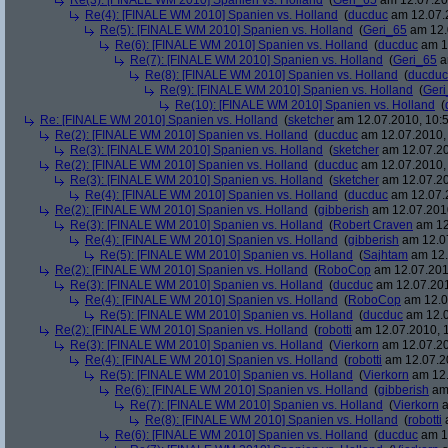
Re(3): [FINALE WM 2010] Spanien vs. Holland
(
Geri_65
am 12.07.20
Re(4): [FINALE WM 2010] Spanien vs. Holland
(
ducduc
am 12.07.2
Re(5): [FINALE WM 2010] Spanien vs. Holland
(
Geri_65
am 12.
Re(6): [FINALE WM 2010] Spanien vs. Holland
(
ducduc
am 12
Re(7): [FINALE WM 2010] Spanien vs. Holland
(
Geri_65
a
Re(8): [FINALE WM 2010] Spanien vs. Holland
(
ducduc
Re(9): [FINALE WM 2010] Spanien vs. Holland
(
Ger
Re(10): [FINALE WM 2010] Spanien vs. Holland
(
Re: [FINALE WM 2010] Spanien vs. Holland
(
sketcher
am 12.07.2010, 10:5
Re(2): [FINALE WM 2010] Spanien vs. Holland
(
ducduc
am 12.07.2010, 
Re(3): [FINALE WM 2010] Spanien vs. Holland
(
sketcher
am 12.07.20
Re(2): [FINALE WM 2010] Spanien vs. Holland
(
ducduc
am 12.07.2010, 
Re(3): [FINALE WM 2010] Spanien vs. Holland
(
sketcher
am 12.07.20
Re(4): [FINALE WM 2010] Spanien vs. Holland
(
ducduc
am 12.07.2
Re(2): [FINALE WM 2010] Spanien vs. Holland
(
gibberish
am 12.07.2010
Re(3): [FINALE WM 2010] Spanien vs. Holland
(
Robert Craven
am 12
Re(4): [FINALE WM 2010] Spanien vs. Holland
(
gibberish
am 12.07
Re(5): [FINALE WM 2010] Spanien vs. Holland
(
Sajhtam
am 12.
Re(2): [FINALE WM 2010] Spanien vs. Holland
(
RoboCop
am 12.07.2010
Re(3): [FINALE WM 2010] Spanien vs. Holland
(
ducduc
am 12.07.201
Re(4): [FINALE WM 2010] Spanien vs. Holland
(
RoboCop
am 12.0
Re(5): [FINALE WM 2010] Spanien vs. Holland
(
ducduc
am 12.0
Re(2): [FINALE WM 2010] Spanien vs. Holland
(
robotti
am 12.07.2010, 1
Re(3): [FINALE WM 2010] Spanien vs. Holland
(
Vierkorn
am 12.07.20
Re(4): [FINALE WM 2010] Spanien vs. Holland
(
robotti
am 12.07.20
Re(5): [FINALE WM 2010] Spanien vs. Holland
(
Vierkorn
am 12.
Re(6): [FINALE WM 2010] Spanien vs. Holland
(
gibberish
am 
Re(7): [FINALE WM 2010] Spanien vs. Holland
(
Vierkorn
a
Re(8): [FINALE WM 2010] Spanien vs. Holland
(
robotti
a
Re(6): [FINALE WM 2010] Spanien vs. Holland
(
ducduc
am 12