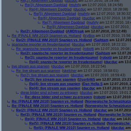
Re(2): Allgemeen Dagblad
(
ducduc
am 12.07.2010, 18:19:59)
Re(3): Allgemeen Dagblad
(
muhrly
am 12.07.2010, 18:24:58)
Re(4): Allgemeen Dagblad
(
ducduc
am 12.07.2010, 18:28:08)
Re(5): Allgemeen Dagblad
(
muhrly
am 12.07.2010, 18:30:32
Re(6): Allgemeen Dagblad
(
ducduc
am 12.07.2010, 18:38
Re(7): Allgemeen Dagblad
(
muhrly
am 12.07.2010, 18:
Re(8): Allgemeen Dagblad
(
ducduc
am 12.07.2010, 
Re(2): Allgemeen Dagblad
(
AMDfreak
am 12.07.2010, 20:12:49)
Re: [FINALE WM 2010] Spanien vs. Holland
(
IcyBox
am 12.07.2010, 15:56
Re(2): [FINALE WM 2010] Spanien vs. Holland
(
Sajhtam
am 12.07.201
spanische reporter im freudentaumel
(
ducduc
am 12.07.2010, 18:22:11)
Re: spanische reporter im freudentaumel
(
robotti
am 12.07.2010, 20:08:
Re(2): spanische reporter im freudentaumel
(
Sajhtam
am 12.07.20
Re(3): spanische reporter im freudentaumel
(
robotti
am 12.07.2
Re(4): spanische reporter im freudentaumel
(
ducduc
am 13.0
live stream aus spanien
(
ducduc
am 12.07.2010, 18:22:54)
Re: live stream aus spanien
(
sketcher
am 12.07.2010, 18:58:01)
Re(2): live stream aus spanien
(
ducduc
am 12.07.2010, 18:59:43)
Re(3): live stream aus spanien
(
User6465
am 12.07.2010, 23:21
Re(4): live stream aus spanien
(
Das Hella-S
am 12.07.2010, 
Re(4): live stream aus spanien
(
ducduc
am 13.07.2010, 07:33
diese bilder sind schwer zu ertragen
(
ducduc
am 12.07.2010, 19:01:
Re: diese bilder sind schwer zu ertragen
(
robotti
am 12.07.2010,
Re: [FINALE WM 2010] Spanien vs. Holland
(
Norwegische Schmalzkatz
Re: [FINALE WM 2010] Spanien vs. Holland
(
Norwegische Schmalzkatz
Re(2): [FINALE WM 2010] Spanien vs. Holland
(
ducduc
am 14.07.2010
Re(3): [FINALE WM 2010] Spanien vs. Holland
(
Norwegische Schm
Re(4): [FINALE WM 2010] Spanien vs. Holland
(
ducduc
am 14.07
Re(5): [FINALE WM 2010] Spanien vs. Holland
(
Norwegische 
Re(6): [FINALE WM 2010] Spanien vs. Holland
(
ducduc
am 