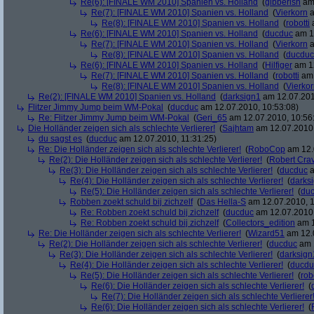
Re(6): [FINALE WM 2010] Spanien vs. Holland
(
gibberish
am 
Re(7): [FINALE WM 2010] Spanien vs. Holland
(
Vierkorn
a
Re(8): [FINALE WM 2010] Spanien vs. Holland
(
robotti
a
Re(6): [FINALE WM 2010] Spanien vs. Holland
(
ducduc
am 12
Re(7): [FINALE WM 2010] Spanien vs. Holland
(
Vierkorn
a
Re(8): [FINALE WM 2010] Spanien vs. Holland
(
ducduc
Re(6): [FINALE WM 2010] Spanien vs. Holland
(
Hilfiger
am 12
Re(7): [FINALE WM 2010] Spanien vs. Holland
(
robotti
am 
Re(8): [FINALE WM 2010] Spanien vs. Holland
(
Vierko
Re(2): [FINALE WM 2010] Spanien vs. Holland
(
darksign1
am 12.07.201
Flitzer Jimmy Jump beim WM-Pokal
(
ducduc
am 12.07.2010, 10:53:08)
Re: Flitzer Jimmy Jump beim WM-Pokal
(
Geri_65
am 12.07.2010, 10:56
Die Holländer zeigen sich als schlechte Verlierer!
(
Sajhtam
am 12.07.2010,
du sagst es
(
ducduc
am 12.07.2010, 11:31:25)
Re: Die Holländer zeigen sich als schlechte Verlierer!
(
RoboCop
am 12.
Re(2): Die Holländer zeigen sich als schlechte Verlierer!
(
Robert Cra
Re(3): Die Holländer zeigen sich als schlechte Verlierer!
(
ducduc
a
Re(4): Die Holländer zeigen sich als schlechte Verlierer!
(
darks
Re(5): Die Holländer zeigen sich als schlechte Verlierer!
(
du
Robben zoekt schuld bij zichzelf
(
Das Hella-S
am 12.07.2010, 1
Re: Robben zoekt schuld bij zichzelf
(
ducduc
am 12.07.2010,
Re: Robben zoekt schuld bij zichzelf
(
Collectors_edition
am 1
Re: Die Holländer zeigen sich als schlechte Verlierer!
(
Wizard51
am 12.0
Re(2): Die Holländer zeigen sich als schlechte Verlierer!
(
ducduc
am 1
Re(3): Die Holländer zeigen sich als schlechte Verlierer!
(
darksign
Re(4): Die Holländer zeigen sich als schlechte Verlierer!
(
ducdu
Re(5): Die Holländer zeigen sich als schlechte Verlierer!
(
rob
Re(6): Die Holländer zeigen sich als schlechte Verlierer!
(
Re(7): Die Holländer zeigen sich als schlechte Verlierer
Re(6): Die Holländer zeigen sich als schlechte Verlierer!
(