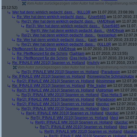
Vom Autor zurückgezogen oder Autor hat seine Registrierung nicht 
23:12:52)
Wer hat denn wirklich gedacht, dass...
(
KiLL0R
am 11.07.2010, 23:08:39)
Re: Wer hat denn wirklich gedacht, dass...
(
User6465
am 11.07.2010, 23
Re(2): Wer hat denn wirklich gedacht, dass...
(
AMDfreak
am 11.07.201
Re(3): Wer hat denn wirklich gedacht, dass...
(
User6465
am 11.07.
Re(4): Wer hat denn wirklich gedacht, dass...
(
AMDfreak
am 11.0
Re(2): Wer hat denn wirklich gedacht, dass...
(
wasserkuh
am 12.07.20
Re: Wer hat denn wirklich gedacht, dass...
(
japh
am 11.07.2010, 23:22:2
Re(2): Wer hat denn wirklich gedacht, dass...
(
KiLL0R
am 11.07.2010,
Pfeiffkonzert für die Schiris
(
AMDfreak
am 11.07.2010, 23:13:02)
Re: Pfeiffkonzert für die Schiris
(
Sajhtam
am 11.07.2010, 23:13:55)
Re: Pfeiffkonzert für die Schiris
(
Das Hella-S
am 11.07.2010, 23:14:22)
Re: [FINALE WM 2010] Spanien vs. Holland
(
muhrly
am 11.07.2010, 23:57
Vom Autor zurückgezogen oder Autor hat seine Registrierung nicht bestä
Re(3): [FINALE WM 2010] Spanien vs. Holland
(
Paradoxon
am 12.07.
Re: [FINALE WM 2010] Spanien vs. Holland
(
Norwegische Schmalzkatze
a
Re(2): [FINALE WM 2010] Spanien vs. Holland
(
kissimmee
am 12.07.201
Re: [FINALE WM 2010] Spanien vs. Holland
(
File_trader
am 12.07.2010, 0
Re(2): [FINALE WM 2010] Spanien vs. Holland
(
Astroman
am 12.07.2010
Re(3): [FINALE WM 2010] Spanien vs. Holland
(
Das Hella-S
am 12.07
Re(2): [FINALE WM 2010] Spanien vs. Holland
(
Paradoxon
am 12.07.20
Re(2): [FINALE WM 2010] Spanien vs. Holland
(
ducduc
am 12.07.2010, 
Re(3): [FINALE WM 2010] Spanien vs. Holland
(
deci
am 12.07.2010, 
Re(4): [FINALE WM 2010] Spanien vs. Holland
(
ducduc
am 12.07.2
Re(5): [FINALE WM 2010] Spanien vs. Holland
(
deci
am 12.07.2
Re(6): [FINALE WM 2010] Spanien vs. Holland
(
ducduc
am 12
Re(7): [FINALE WM 2010] Spanien vs. Holland
(
deci
am 12
Re(8): [FINALE WM 2010] Spanien vs. Holland
(
ducduc
Re(9): [FINALE WM 2010] Spanien vs. Holland
(
deci