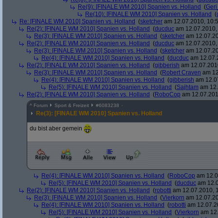
Re(9): [FINALE WM 2010] Spanien vs. Holland
(
Ger
Re(10): [FINALE WM 2010] Spanien vs. Holland
(
Re: [FINALE WM 2010] Spanien vs. Holland
(
sketcher
am 12.07.2010, 10:5
Re(2): [FINALE WM 2010] Spanien vs. Holland
(
ducduc
am 12.07.2010, 
Re(3): [FINALE WM 2010] Spanien vs. Holland
(
sketcher
am 12.07.20
Re(2): [FINALE WM 2010] Spanien vs. Holland
(
ducduc
am 12.07.2010, 
Re(3): [FINALE WM 2010] Spanien vs. Holland
(
sketcher
am 12.07.20
Re(4): [FINALE WM 2010] Spanien vs. Holland
(
ducduc
am 12.07.2
Re(2): [FINALE WM 2010] Spanien vs. Holland
(
gibberish
am 12.07.2010
Re(3): [FINALE WM 2010] Spanien vs. Holland
(
Robert Craven
am 12
Re(4): [FINALE WM 2010] Spanien vs. Holland
(
gibberish
am 12.07
Re(5): [FINALE WM 2010] Spanien vs. Holland
(
Sajhtam
am 12.
Re(2): [FINALE WM 2010] Spanien vs. Holland
(
RoboCop
am 12.07.2010
^
Forum
Sport & Freizeit
#
6083238
Re(3): [FINALE WM 2010] Spanien vs. Holland
du bist aber gemein
Re(4): [FINALE WM 2010] Spanien vs. Holland
(
RoboCop
am 12.0
Re(5): [FINALE WM 2010] Spanien vs. Holland
(
ducduc
am 12.0
Re(2): [FINALE WM 2010] Spanien vs. Holland
(
robotti
am 12.07.2010, 1
Re(3): [FINALE WM 2010] Spanien vs. Holland
(
Vierkorn
am 12.07.20
Re(4): [FINALE WM 2010] Spanien vs. Holland
(
robotti
am 12.07.20
Re(5): [FINALE WM 2010] Spanien vs. Holland
(
Vierkorn
am 12.