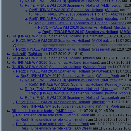
Re(4): [FINALE WM 2010] Spanien vs. Holland
(
Das Hella-S
am 11
Re(4): [FINALE WM 2010] Spanien vs. Holland
(
AMDfreak
am 11.0
Re(5): [FINALE WM 2010] Spanien vs. Holland
(
Sajhtam
am 11.
Re(6): [FINALE WM 2010] Spanien vs. Holland
(
AMDfreak
am
Re(5): [FINALE WM 2010] Spanien vs. Holland
(
ducduc
am 12.0
Re(6): [FINALE WM 2010] Spanien vs. Holland
(
AMDfreak
am
Re(7): [FINALE WM 2010] Spanien vs. Holland
(
ducduc
am
Re(8): [FINALE WM 2010] Spanien vs. Holland
(
AMDf
Re: [FINALE WM 2010] Spanien vs. Holland
(
Sajhtam
am 11.07.2010, 21:1
Re(2): [FINALE WM 2010] Spanien vs. Holland
(
AMDfreak
am 11.07.201
Vom Autor zurückgezogen oder Autor hat seine Registrierung nicht bestä
Re(2): [FINALE WM 2010] Spanien vs. Holland
(
wasserkuh
am 12.07.20
Halbzeit!
(
Sajhtam
am 11.07.2010, 21:18:19)
Re: [FINALE WM 2010] Spanien vs. Holland
(
muhrly
am 11.07.2010, 21:19
Re: [FINALE WM 2010] Spanien vs. Holland
(
darksign1
am 11.07.2010, 21
Re: [FINALE WM 2010] Spanien vs. Holland
(
Winnie_Pooh
am 11.07.2010,
Re(2): [FINALE WM 2010] Spanien vs. Holland
(
AMDfreak
am 11.07.201
Re(3): [FINALE WM 2010] Spanien vs. Holland
(
Winnie_Pooh
am 11.
Re(4): [FINALE WM 2010] Spanien vs. Holland
(
AMDfreak
am 11.0
Re(5): [FINALE WM 2010] Spanien vs. Holland
(
Winnie_Pooh
a
Re(4): [FINALE WM 2010] Spanien vs. Holland
(
ducduc
am 12.07.2
Re(5): [FINALE WM 2010] Spanien vs. Holland
(
Winnie_Pooh
a
Re(4): [FINALE WM 2010] Spanien vs. Holland
(
wasserkuh
am 12.
Re(2): [FINALE WM 2010] Spanien vs. Holland
(
ducduc
am 12.07.2010, 
Re(3): [FINALE WM 2010] Spanien vs. Holland
(
Winnie_Pooh
am 12.
Bitte endlich ne rote karte..
(
AMDfreak
am 11.07.2010, 21:45:09)
Re: Bitte endlich ne rote karte..
(
Winnie_Pooh
am 11.07.2010, 21:49:12)
Re(2): Bitte endlich ne rote karte..
(
muhrly
am 11.07.2010, 21:50:51)
Re: Bitte endlich ne rote karte..
(
Winnie_Pooh
am 11.07.2010, 22:09:04)
Re(2): Bitte endlich ne rote karte..
(
AMDfreak
am 11.07.2010, 22:10:0