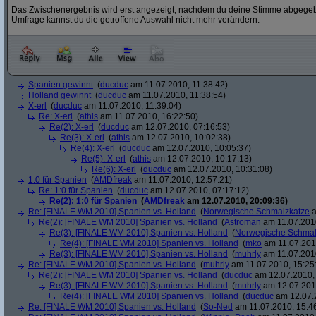
Das Zwischenergebnis wird erst angezeigt, nachdem du deine Stimme abgegebe
Umfrage kannst du die getroffene Auswahl nicht mehr verändern.
Spanien gewinnt
(
ducduc
am 11.07.2010, 11:38:42)
Holland gewinnt
(
ducduc
am 11.07.2010, 11:38:54)
X-erl
(
ducduc
am 11.07.2010, 11:39:04)
Re: X-erl
(
athis
am 11.07.2010, 16:22:50)
Re(2): X-erl
(
ducduc
am 12.07.2010, 07:16:53)
Re(3): X-erl
(
athis
am 12.07.2010, 10:02:38)
Re(4): X-erl
(
ducduc
am 12.07.2010, 10:05:37)
Re(5): X-erl
(
athis
am 12.07.2010, 10:17:13)
Re(6): X-erl
(
ducduc
am 12.07.2010, 10:31:08)
1:0 für Spanien
(
AMDfreak
am 11.07.2010, 12:57:21)
Re: 1:0 für Spanien
(
ducduc
am 12.07.2010, 07:17:12)
Re(2): 1:0 für Spanien
(
AMDfreak
am 12.07.2010, 20:09:36)
Re: [FINALE WM 2010] Spanien vs. Holland
(
Norwegische Schmalzkatze
a
Re(2): [FINALE WM 2010] Spanien vs. Holland
(
Astroman
am 11.07.2010
Re(3): [FINALE WM 2010] Spanien vs. Holland
(
Norwegische Schmal
Re(4): [FINALE WM 2010] Spanien vs. Holland
(
mko
am 11.07.2010
Re(3): [FINALE WM 2010] Spanien vs. Holland
(
muhrly
am 11.07.2010
Re: [FINALE WM 2010] Spanien vs. Holland
(
muhrly
am 11.07.2010, 15:25
Re(2): [FINALE WM 2010] Spanien vs. Holland
(
ducduc
am 12.07.2010, 
Re(3): [FINALE WM 2010] Spanien vs. Holland
(
muhrly
am 12.07.2010
Re(4): [FINALE WM 2010] Spanien vs. Holland
(
ducduc
am 12.07.2
Re: [FINALE WM 2010] Spanien vs. Holland
(
So-Ned
am 11.07.2010, 15:4