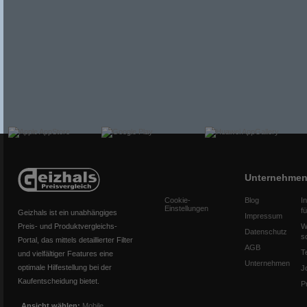
Unternehme
Cookie-
Blog
I
Einstellungen
f
Geizhals ist ein unabhängiges
Impressum
Preis- und Produktvergleichs-
W
Datenschutz
s
Portal, das mittels detaillierter Filter
AGB
T
und vielfältiger Features eine
Unternehmen
optimale Hilfestellung bei der
J
Kaufentscheidung bietet.
P
Ansicht wählen:
Mobile