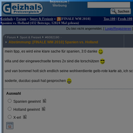
Impressum
|
Werbung
Geizhals
»
Forum
»
Sport & Freizeit
»
[FINALE WM 2010]
Top-100
|
Fresh-100
Spanien vs. Holland (432 Beiträge, 12824 Mal gelesen)
Du bist nicht angemeldet. [
Login/Registrieren
]
^
Forum
Sport & Freizeit
#
6082190
Abstimmung: [FINALE WM 2010] Spanien vs. Holland
mein tipp, es wird eine klare sache für spanien, 3:0 danke
villa und der eingewechselte torres 2x sind die torschützen
und van bommel holt sich endlich seine wohlverdiente gelb-rote karte ab, ich s
soderle, ducduc-pauli hat gesprochen
Auswahl
Spanien gewinnt
Holland gewinnt
X-erl