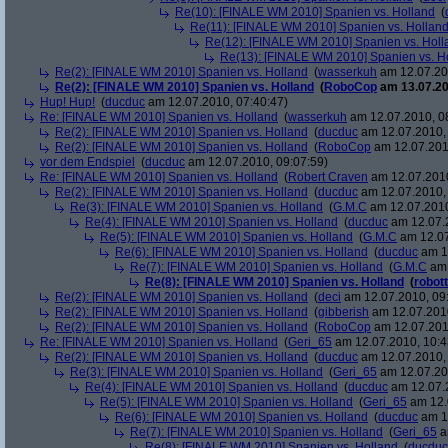
Re(10): [FINALE WM 2010] Spanien vs. Holland
(
Re(11): [FINALE WM 2010] Spanien vs. Hollan
Re(12): [FINALE WM 2010] Spanien vs. Holl
Re(13): [FINALE WM 2010] Spanien vs. H
Re(2): [FINALE WM 2010] Spanien vs. Holland
(
wasserkuh
am 12.07.20
Re(2): [FINALE WM 2010] Spanien vs. Holland
(
RoboCop
am 13.07.20
Hup! Hup!
(
ducduc
am 12.07.2010, 07:40:47)
Re: [FINALE WM 2010] Spanien vs. Holland
(
wasserkuh
am 12.07.2010, 0
Re(2): [FINALE WM 2010] Spanien vs. Holland
(
ducduc
am 12.07.2010, 
Re(2): [FINALE WM 2010] Spanien vs. Holland
(
RoboCop
am 12.07.201
vor dem Endspiel
(
ducduc
am 12.07.2010, 09:07:59)
Re: [FINALE WM 2010] Spanien vs. Holland
(
Robert Craven
am 12.07.2010
Re(2): [FINALE WM 2010] Spanien vs. Holland
(
ducduc
am 12.07.2010, 
Re(3): [FINALE WM 2010] Spanien vs. Holland
(
G.M.C
am 12.07.2010
Re(4): [FINALE WM 2010] Spanien vs. Holland
(
ducduc
am 12.07.2
Re(5): [FINALE WM 2010] Spanien vs. Holland
(
G.M.C
am 12.07
Re(6): [FINALE WM 2010] Spanien vs. Holland
(
ducduc
am 12
Re(7): [FINALE WM 2010] Spanien vs. Holland
(
G.M.C
am 
Re(8): [FINALE WM 2010] Spanien vs. Holland
(
robott
Re(2): [FINALE WM 2010] Spanien vs. Holland
(
deci
am 12.07.2010, 09
Re(2): [FINALE WM 2010] Spanien vs. Holland
(
gibberish
am 12.07.2010
Re(2): [FINALE WM 2010] Spanien vs. Holland
(
RoboCop
am 12.07.201
Re: [FINALE WM 2010] Spanien vs. Holland
(
Geri_65
am 12.07.2010, 10:4
Re(2): [FINALE WM 2010] Spanien vs. Holland
(
ducduc
am 12.07.2010, 
Re(3): [FINALE WM 2010] Spanien vs. Holland
(
Geri_65
am 12.07.20
Re(4): [FINALE WM 2010] Spanien vs. Holland
(
ducduc
am 12.07.2
Re(5): [FINALE WM 2010] Spanien vs. Holland
(
Geri_65
am 12.
Re(6): [FINALE WM 2010] Spanien vs. Holland
(
ducduc
am 12
Re(7): [FINALE WM 2010] Spanien vs. Holland
(
Geri_65
a
Re(8): [FINALE WM 2010] Spanien vs. Holland
(
ducduc