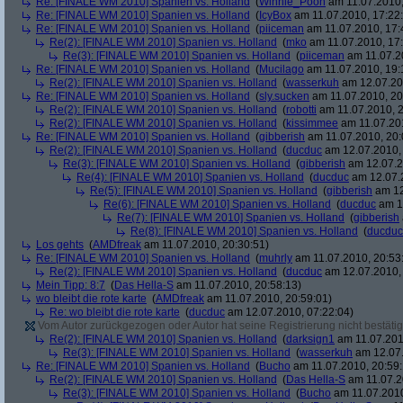
Re: [FINALE WM 2010] Spanien vs. Holland
(
Winnie_Pooh
am 11.07.2010,
Re: [FINALE WM 2010] Spanien vs. Holland
(
IcyBox
am 11.07.2010, 17:22
Re: [FINALE WM 2010] Spanien vs. Holland
(
piiceman
am 11.07.2010, 17:
Re(2): [FINALE WM 2010] Spanien vs. Holland
(
mko
am 11.07.2010, 17:
Re(3): [FINALE WM 2010] Spanien vs. Holland
(
piiceman
am 11.07.2
Re: [FINALE WM 2010] Spanien vs. Holland
(
Mucilago
am 11.07.2010, 19:
Re(2): [FINALE WM 2010] Spanien vs. Holland
(
wasserkuh
am 12.07.20
Re: [FINALE WM 2010] Spanien vs. Holland
(
sly.sucken
am 11.07.2010, 20
Re(2): [FINALE WM 2010] Spanien vs. Holland
(
robotti
am 11.07.2010, 2
Re(2): [FINALE WM 2010] Spanien vs. Holland
(
kissimmee
am 11.07.201
Re: [FINALE WM 2010] Spanien vs. Holland
(
gibberish
am 11.07.2010, 20:
Re(2): [FINALE WM 2010] Spanien vs. Holland
(
ducduc
am 12.07.2010, 
Re(3): [FINALE WM 2010] Spanien vs. Holland
(
gibberish
am 12.07.2
Re(4): [FINALE WM 2010] Spanien vs. Holland
(
ducduc
am 12.07.2
Re(5): [FINALE WM 2010] Spanien vs. Holland
(
gibberish
am 12
Re(6): [FINALE WM 2010] Spanien vs. Holland
(
ducduc
am 12
Re(7): [FINALE WM 2010] Spanien vs. Holland
(
gibberish
Re(8): [FINALE WM 2010] Spanien vs. Holland
(
ducduc
Los gehts
(
AMDfreak
am 11.07.2010, 20:30:51)
Re: [FINALE WM 2010] Spanien vs. Holland
(
muhrly
am 11.07.2010, 20:53
Re(2): [FINALE WM 2010] Spanien vs. Holland
(
ducduc
am 12.07.2010, 
Mein Tipp: 8:7
(
Das Hella-S
am 11.07.2010, 20:58:13)
wo bleibt die rote karte
(
AMDfreak
am 11.07.2010, 20:59:01)
Re: wo bleibt die rote karte
(
ducduc
am 12.07.2010, 07:22:04)
Vom Autor zurückgezogen oder Autor hat seine Registrierung nicht bestätig
Re(2): [FINALE WM 2010] Spanien vs. Holland
(
darksign1
am 11.07.201
Re(3): [FINALE WM 2010] Spanien vs. Holland
(
wasserkuh
am 12.07.
Re: [FINALE WM 2010] Spanien vs. Holland
(
Bucho
am 11.07.2010, 20:59:
Re(2): [FINALE WM 2010] Spanien vs. Holland
(
Das Hella-S
am 11.07.2
Re(3): [FINALE WM 2010] Spanien vs. Holland
(
Bucho
am 11.07.2010