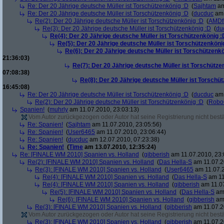
Re: Der 20 Jährige deutsche Müller ist Torschützenkönig :D
(
Sajhtam
am
Re: Der 20 Jährige deutsche Müller ist Torschützenkönig :D
(
ducduc
am 
Re(2): Der 20 Jährige deutsche Müller ist Torschützenkönig :D
(
AMDf
Re(3): Der 20 Jährige deutsche Müller ist Torschützenkönig :D
(
du
Re(4): Der 20 Jährige deutsche Müller ist Torschützenkönig :
Re(5): Der 20 Jährige deutsche Müller ist Torschützenköni
Re(6): Der 20 Jährige deutsche Müller ist Torschützenk
21:36:03)
Re(7): Der 20 Jährige deutsche Müller ist Torschütze
07:08:38)
Re(8): Der 20 Jährige deutsche Müller ist Torschü
16:45:08)
Re: Der 20 Jährige deutsche Müller ist Torschützenkönig :D
(
ducduc
am 
Re(2): Der 20 Jährige deutsche Müller ist Torschützenkönig :D
(
Robo
Spanien!
(
muhrly
am 11.07.2010, 23:03:13)
Vom Autor zurückgezogen oder Autor hat seine Registrierung nicht bestä
Re: Spanien!
(
Sajhtam
am 11.07.2010, 23:05:56)
Re: Spanien!
(
User6465
am 11.07.2010, 23:06:44)
Re: Spanien!
(
ducduc
am 12.07.2010, 07:23:38)
Re: Spanien!
(
Time
am 13.07.2010, 12:35:24)
Re: [FINALE WM 2010] Spanien vs. Holland
(
gibberish
am 11.07.2010, 23:
Re(2): [FINALE WM 2010] Spanien vs. Holland
(
Das Hella-S
am 11.07.2
Re(3): [FINALE WM 2010] Spanien vs. Holland
(
User6465
am 11.07.2
Re(4): [FINALE WM 2010] Spanien vs. Holland
(
Das Hella-S
am 11
Re(4): [FINALE WM 2010] Spanien vs. Holland
(
gibberish
am 11.07
Re(5): [FINALE WM 2010] Spanien vs. Holland
(
Das Hella-S
am 
Re(6): [FINALE WM 2010] Spanien vs. Holland
(
gibberish
am 
Re(3): [FINALE WM 2010] Spanien vs. Holland
(
gibberish
am 11.07.2
Vom Autor zurückgezogen oder Autor hat seine Registrierung nicht bestä
Re(3): [FINALE WM 2010] Spanien vs. Holland
(
gibberish
am 11.07.2