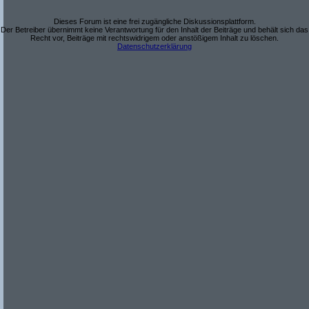
Dieses Forum ist eine frei zugängliche Diskussionsplattform.
Der Betreiber übernimmt keine Verantwortung für den Inhalt der Beiträge und behält sich das
Recht vor, Beiträge mit rechtswidrigem oder anstößigem Inhalt zu löschen.
Datenschutzerklärung