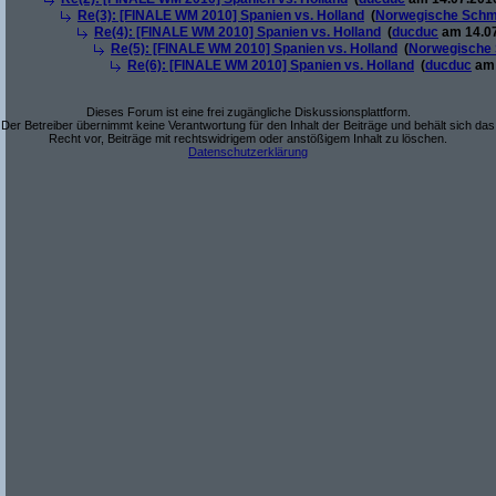
Re(3): [FINALE WM 2010] Spanien vs. Holland
(
Norwegische Schm
Re(4): [FINALE WM 2010] Spanien vs. Holland
(
ducduc
am 14.07
Re(5): [FINALE WM 2010] Spanien vs. Holland
(
Norwegische 
Re(6): [FINALE WM 2010] Spanien vs. Holland
(
ducduc
am 
Dieses Forum ist eine frei zugängliche Diskussionsplattform.
Der Betreiber übernimmt keine Verantwortung für den Inhalt der Beiträge und behält sich das
Recht vor, Beiträge mit rechtswidrigem oder anstößigem Inhalt zu löschen.
Datenschutzerklärung