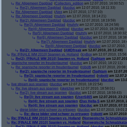
Re: Allgemeen Dagblad
(
Collectors_edition
am 12.07.2010, 16:00:52)
Re(2): Allgemeen Dagblad
(
ducduc
am 12.07.2010, 18:11:33)
Re: Allgemeen Dagblad
(
Alex
am 12.07.2010, 17:57:10)
Re: Allgemeen Dagblad
(
muhrly
am 12.07.2010, 18:14:21)
Re(2): Allgemeen Dagblad
(
ducduc
am 12.07.2010, 18:19:59)
Re(3): Allgemeen Dagblad
(
muhrly
am 12.07.2010, 18:24:58)
Re(4): Allgemeen Dagblad
(
ducduc
am 12.07.2010, 18:28:08)
Re(5): Allgemeen Dagblad
(
muhrly
am 12.07.2010, 18:30:32
Re(6): Allgemeen Dagblad
(
ducduc
am 12.07.2010, 18:38
Re(7): Allgemeen Dagblad
(
muhrly
am 12.07.2010, 18:
Re(8): Allgemeen Dagblad
(
ducduc
am 12.07.2010, 
Re(2): Allgemeen Dagblad
(
AMDfreak
am 12.07.2010, 20:12:49)
Re: [FINALE WM 2010] Spanien vs. Holland
(
IcyBox
am 12.07.2010, 15:56
Re(2): [FINALE WM 2010] Spanien vs. Holland
(
Sajhtam
am 12.07.201
spanische reporter im freudentaumel
(
ducduc
am 12.07.2010, 18:22:11)
Re: spanische reporter im freudentaumel
(
robotti
am 12.07.2010, 20:08:
Re(2): spanische reporter im freudentaumel
(
Sajhtam
am 12.07.20
Re(3): spanische reporter im freudentaumel
(
robotti
am 12.07.2
Re(4): spanische reporter im freudentaumel
(
ducduc
am 13.0
live stream aus spanien
(
ducduc
am 12.07.2010, 18:22:54)
Re: live stream aus spanien
(
sketcher
am 12.07.2010, 18:58:01)
Re(2): live stream aus spanien
(
ducduc
am 12.07.2010, 18:59:43)
Re(3): live stream aus spanien
(
User6465
am 12.07.2010, 23:21
Re(4): live stream aus spanien
(
Das Hella-S
am 12.07.2010, 
Re(4): live stream aus spanien
(
ducduc
am 13.07.2010, 07:33
diese bilder sind schwer zu ertragen
(
ducduc
am 12.07.2010, 19:01:
Re: diese bilder sind schwer zu ertragen
(
robotti
am 12.07.2010,
Re: [FINALE WM 2010] Spanien vs. Holland
(
Norwegische Schmalzkatz
Re: [FINALE WM 2010] Spanien vs. Holland
(
Norwegische Schmalzkatz
Re(2): [FINALE WM 2010] Spanien vs. Holland
(
ducduc
am 14.07.2010