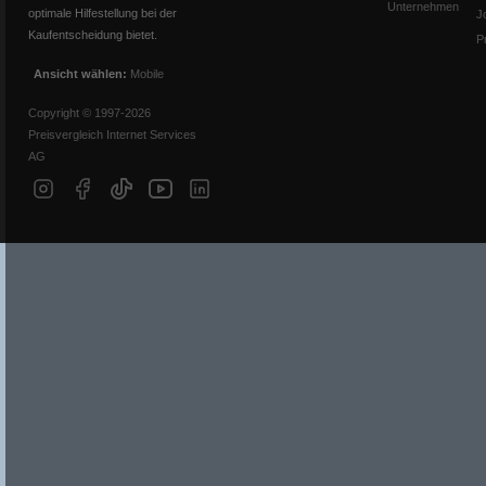
Unternehmen
optimale Hilfestellung bei der
J
Kaufentscheidung bietet.
P
Ansicht wählen:
Mobile
Copyright © 1997-2026
Preisvergleich Internet Services
AG