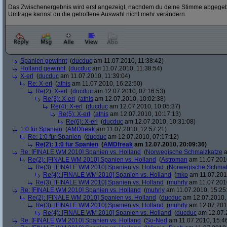
Das Zwischenergebnis wird erst angezeigt, nachdem du deine Stimme abgegebe
Umfrage kannst du die getroffene Auswahl nicht mehr verändern.
Spanien gewinnt
(
ducduc
am 11.07.2010, 11:38:42)
Holland gewinnt
(
ducduc
am 11.07.2010, 11:38:54)
X-erl
(
ducduc
am 11.07.2010, 11:39:04)
Re: X-erl
(
athis
am 11.07.2010, 16:22:50)
Re(2): X-erl
(
ducduc
am 12.07.2010, 07:16:53)
Re(3): X-erl
(
athis
am 12.07.2010, 10:02:38)
Re(4): X-erl
(
ducduc
am 12.07.2010, 10:05:37)
Re(5): X-erl
(
athis
am 12.07.2010, 10:17:13)
Re(6): X-erl
(
ducduc
am 12.07.2010, 10:31:08)
1:0 für Spanien
(
AMDfreak
am 11.07.2010, 12:57:21)
Re: 1:0 für Spanien
(
ducduc
am 12.07.2010, 07:17:12)
Re(2): 1:0 für Spanien
(
AMDfreak
am 12.07.2010, 20:09:36)
Re: [FINALE WM 2010] Spanien vs. Holland
(
Norwegische Schmalzkatze
a
Re(2): [FINALE WM 2010] Spanien vs. Holland
(
Astroman
am 11.07.2010
Re(3): [FINALE WM 2010] Spanien vs. Holland
(
Norwegische Schmal
Re(4): [FINALE WM 2010] Spanien vs. Holland
(
mko
am 11.07.2010
Re(3): [FINALE WM 2010] Spanien vs. Holland
(
muhrly
am 11.07.2010
Re: [FINALE WM 2010] Spanien vs. Holland
(
muhrly
am 11.07.2010, 15:25
Re(2): [FINALE WM 2010] Spanien vs. Holland
(
ducduc
am 12.07.2010, 
Re(3): [FINALE WM 2010] Spanien vs. Holland
(
muhrly
am 12.07.2010
Re(4): [FINALE WM 2010] Spanien vs. Holland
(
ducduc
am 12.07.2
Re: [FINALE WM 2010] Spanien vs. Holland
(
So-Ned
am 11.07.2010, 15:4