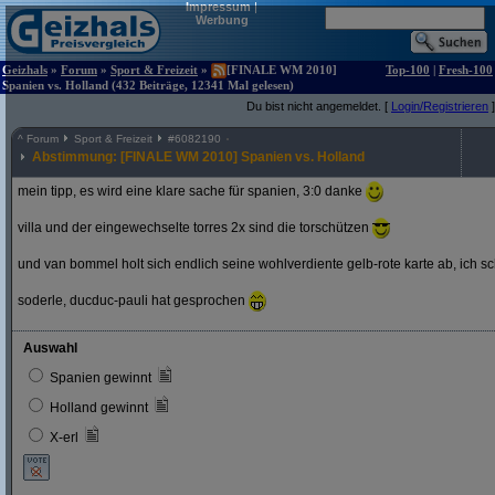
Impressum
|
Werbung
Geizhals
»
Forum
»
Sport & Freizeit
»
[FINALE WM 2010]
Top-100
|
Fresh-100
Spanien vs. Holland (432 Beiträge, 12341 Mal gelesen)
Du bist nicht angemeldet. [
Login/Registrieren
]
^
Forum
Sport & Freizeit
#
6082190
Abstimmung: [FINALE WM 2010] Spanien vs. Holland
mein tipp, es wird eine klare sache für spanien, 3:0 danke
villa und der eingewechselte torres 2x sind die torschützen
und van bommel holt sich endlich seine wohlverdiente gelb-rote karte ab, ich s
soderle, ducduc-pauli hat gesprochen
Auswahl
Spanien gewinnt
Holland gewinnt
X-erl