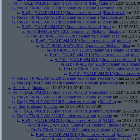
Re: [FINALE WM 2010] Spanien vs. Holland
(
File_trader
am 12.07.2010, 0
Re(2): [FINALE WM 2010] Spanien vs. Holland
(
Astroman
am 12.07.2010
Re(3): [FINALE WM 2010] Spanien vs. Holland
(
Das Hella-S
am 12.07
Re(2): [FINALE WM 2010] Spanien vs. Holland
(
Paradoxon
am 12.07.20
Re(2): [FINALE WM 2010] Spanien vs. Holland
(
ducduc
am 12.07.2010, 
Re(3): [FINALE WM 2010] Spanien vs. Holland
(
deci
am 12.07.2010, 
Re(4): [FINALE WM 2010] Spanien vs. Holland
(
ducduc
am 12.07.2
Re(5): [FINALE WM 2010] Spanien vs. Holland
(
deci
am 12.07.2
Re(6): [FINALE WM 2010] Spanien vs. Holland
(
ducduc
am 12
Re(7): [FINALE WM 2010] Spanien vs. Holland
(
deci
am 12
Re(8): [FINALE WM 2010] Spanien vs. Holland
(
ducduc
Re(9): [FINALE WM 2010] Spanien vs. Holland
(
deci
Re(10): [FINALE WM 2010] Spanien vs. Holland
(
Re(11): [FINALE WM 2010] Spanien vs. Hollan
Re(12): [FINALE WM 2010] Spanien vs. Holl
Re(13): [FINALE WM 2010] Spanien vs. H
Re(2): [FINALE WM 2010] Spanien vs. Holland
(
wasserkuh
am 12.07.20
Re(2): [FINALE WM 2010] Spanien vs. Holland
(
RoboCop
am 13.07.20
Hup! Hup!
(
ducduc
am 12.07.2010, 07:40:47)
Re: [FINALE WM 2010] Spanien vs. Holland
(
wasserkuh
am 12.07.2010, 0
Re(2): [FINALE WM 2010] Spanien vs. Holland
(
ducduc
am 12.07.2010, 
Re(2): [FINALE WM 2010] Spanien vs. Holland
(
RoboCop
am 12.07.201
vor dem Endspiel
(
ducduc
am 12.07.2010, 09:07:59)
Re: [FINALE WM 2010] Spanien vs. Holland
(
Robert Craven
am 12.07.2010
Re(2): [FINALE WM 2010] Spanien vs. Holland
(
ducduc
am 12.07.2010, 
Re(3): [FINALE WM 2010] Spanien vs. Holland
(
G.M.C
am 12.07.2010
Re(4): [FINALE WM 2010] Spanien vs. Holland
(
ducduc
am 12.07.2
Re(5): [FINALE WM 2010] Spanien vs. Holland
(
G.M.C
am 12.07
Re(6): [FINALE WM 2010] Spanien vs. Holland
(
ducduc
am 12
Re(7): [FINALE WM 2010] Spanien vs. Holland
(
G.M.C
am 