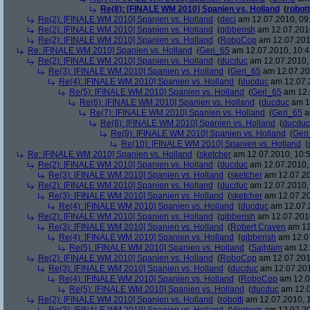
Re(8): [FINALE WM 2010] Spanien vs. Holland
(
robott
Re(2): [FINALE WM 2010] Spanien vs. Holland
(
deci
am 12.07.2010, 09
Re(2): [FINALE WM 2010] Spanien vs. Holland
(
gibberish
am 12.07.2010
Re(2): [FINALE WM 2010] Spanien vs. Holland
(
RoboCop
am 12.07.201
Re: [FINALE WM 2010] Spanien vs. Holland
(
Geri_65
am 12.07.2010, 10:4
Re(2): [FINALE WM 2010] Spanien vs. Holland
(
ducduc
am 12.07.2010, 
Re(3): [FINALE WM 2010] Spanien vs. Holland
(
Geri_65
am 12.07.20
Re(4): [FINALE WM 2010] Spanien vs. Holland
(
ducduc
am 12.07.2
Re(5): [FINALE WM 2010] Spanien vs. Holland
(
Geri_65
am 12.
Re(6): [FINALE WM 2010] Spanien vs. Holland
(
ducduc
am 12
Re(7): [FINALE WM 2010] Spanien vs. Holland
(
Geri_65
a
Re(8): [FINALE WM 2010] Spanien vs. Holland
(
ducduc
Re(9): [FINALE WM 2010] Spanien vs. Holland
(
Ger
Re(10): [FINALE WM 2010] Spanien vs. Holland
(
Re: [FINALE WM 2010] Spanien vs. Holland
(
sketcher
am 12.07.2010, 10:5
Re(2): [FINALE WM 2010] Spanien vs. Holland
(
ducduc
am 12.07.2010, 
Re(3): [FINALE WM 2010] Spanien vs. Holland
(
sketcher
am 12.07.20
Re(2): [FINALE WM 2010] Spanien vs. Holland
(
ducduc
am 12.07.2010, 
Re(3): [FINALE WM 2010] Spanien vs. Holland
(
sketcher
am 12.07.20
Re(4): [FINALE WM 2010] Spanien vs. Holland
(
ducduc
am 12.07.2
Re(2): [FINALE WM 2010] Spanien vs. Holland
(
gibberish
am 12.07.2010
Re(3): [FINALE WM 2010] Spanien vs. Holland
(
Robert Craven
am 12
Re(4): [FINALE WM 2010] Spanien vs. Holland
(
gibberish
am 12.07
Re(5): [FINALE WM 2010] Spanien vs. Holland
(
Sajhtam
am 12.
Re(2): [FINALE WM 2010] Spanien vs. Holland
(
RoboCop
am 12.07.2010
Re(3): [FINALE WM 2010] Spanien vs. Holland
(
ducduc
am 12.07.201
Re(4): [FINALE WM 2010] Spanien vs. Holland
(
RoboCop
am 12.0
Re(5): [FINALE WM 2010] Spanien vs. Holland
(
ducduc
am 12.0
Re(2): [FINALE WM 2010] Spanien vs. Holland
(
robotti
am 12.07.2010, 1