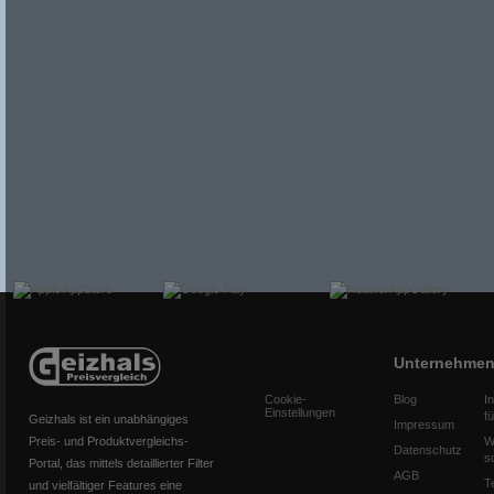
Unternehme
Cookie-
Blog
I
Einstellungen
f
Geizhals ist ein unabhängiges
Impressum
Preis- und Produktvergleichs-
W
Datenschutz
s
Portal, das mittels detaillierter Filter
AGB
T
und vielfältiger Features eine