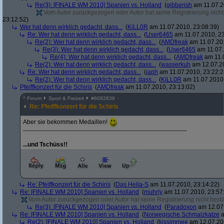
Re(3): [FINALE WM 2010] Spanien vs. Holland
(
gibberish
am 11.07.2
Vom Autor zurückgezogen oder Autor hat seine Registrierung nicht 
23:12:52)
Wer hat denn wirklich gedacht, dass...
(
KiLL0R
am 11.07.2010, 23:08:39)
Re: Wer hat denn wirklich gedacht, dass...
(
User6465
am 11.07.2010, 23
Re(2): Wer hat denn wirklich gedacht, dass...
(
AMDfreak
am 11.07.201
Re(3): Wer hat denn wirklich gedacht, dass...
(
User6465
am 11.07.
Re(4): Wer hat denn wirklich gedacht, dass...
(
AMDfreak
am 11.0
Re(2): Wer hat denn wirklich gedacht, dass...
(
wasserkuh
am 12.07.20
Re: Wer hat denn wirklich gedacht, dass...
(
japh
am 11.07.2010, 23:22:2
Re(2): Wer hat denn wirklich gedacht, dass...
(
KiLL0R
am 11.07.2010,
Pfeiffkonzert für die Schiris
(
AMDfreak
am 11.07.2010, 23:13:02)
^
Forum
Sport & Freizeit
#
6082838
Re: Pfeiffkonzert für die Schiris
Aber sie bekommen Medaillen!
----------------------------------------------------------------------------------
...und Tschüss!!
Re: Pfeiffkonzert für die Schiris
(
Das Hella-S
am 11.07.2010, 23:14:22)
Re: [FINALE WM 2010] Spanien vs. Holland
(
muhrly
am 11.07.2010, 23:57
Vom Autor zurückgezogen oder Autor hat seine Registrierung nicht bestä
Re(3): [FINALE WM 2010] Spanien vs. Holland
(
Paradoxon
am 12.07.
Re: [FINALE WM 2010] Spanien vs. Holland
(
Norwegische Schmalzkatze
a
Re(2): [FINALE WM 2010] Spanien vs. Holland
(
kissimmee
am 12.07.201