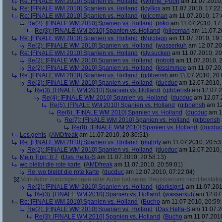
Re: [FINALE WM 2010] Spanien vs. Holland
(
Winnie_Pooh
am 11.07.2010,
Re: [FINALE WM 2010] Spanien vs. Holland
(
IcyBox
am 11.07.2010, 17:22
Re: [FINALE WM 2010] Spanien vs. Holland
(
piiceman
am 11.07.2010, 17:
Re(2): [FINALE WM 2010] Spanien vs. Holland
(
mko
am 11.07.2010, 17:
Re(3): [FINALE WM 2010] Spanien vs. Holland
(
piiceman
am 11.07.2
Re: [FINALE WM 2010] Spanien vs. Holland
(
Mucilago
am 11.07.2010, 19:
Re(2): [FINALE WM 2010] Spanien vs. Holland
(
wasserkuh
am 12.07.20
Re: [FINALE WM 2010] Spanien vs. Holland
(
sly.sucken
am 11.07.2010, 20
Re(2): [FINALE WM 2010] Spanien vs. Holland
(
robotti
am 11.07.2010, 2
Re(2): [FINALE WM 2010] Spanien vs. Holland
(
kissimmee
am 11.07.201
Re: [FINALE WM 2010] Spanien vs. Holland
(
gibberish
am 11.07.2010, 20:
Re(2): [FINALE WM 2010] Spanien vs. Holland
(
ducduc
am 12.07.2010, 
Re(3): [FINALE WM 2010] Spanien vs. Holland
(
gibberish
am 12.07.2
Re(4): [FINALE WM 2010] Spanien vs. Holland
(
ducduc
am 12.07.2
Re(5): [FINALE WM 2010] Spanien vs. Holland
(
gibberish
am 12
Re(6): [FINALE WM 2010] Spanien vs. Holland
(
ducduc
am 12
Re(7): [FINALE WM 2010] Spanien vs. Holland
(
gibberish
Re(8): [FINALE WM 2010] Spanien vs. Holland
(
ducduc
Los gehts
(
AMDfreak
am 11.07.2010, 20:30:51)
Re: [FINALE WM 2010] Spanien vs. Holland
(
muhrly
am 11.07.2010, 20:53
Re(2): [FINALE WM 2010] Spanien vs. Holland
(
ducduc
am 12.07.2010, 
Mein Tipp: 8:7
(
Das Hella-S
am 11.07.2010, 20:58:13)
wo bleibt die rote karte
(
AMDfreak
am 11.07.2010, 20:59:01)
Re: wo bleibt die rote karte
(
ducduc
am 12.07.2010, 07:22:04)
Vom Autor zurückgezogen oder Autor hat seine Registrierung nicht bestätig
Re(2): [FINALE WM 2010] Spanien vs. Holland
(
darksign1
am 11.07.201
Re(3): [FINALE WM 2010] Spanien vs. Holland
(
wasserkuh
am 12.07.
Re: [FINALE WM 2010] Spanien vs. Holland
(
Bucho
am 11.07.2010, 20:59:
Re(2): [FINALE WM 2010] Spanien vs. Holland
(
Das Hella-S
am 11.07.2
Re(3): [FINALE WM 2010] Spanien vs. Holland
(
Bucho
am 11.07.2010