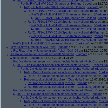
Re(3): [FINALE WM 2010] Spanien vs. Holland
(
Vierkorn
am 12.07.20
Re(4): [FINALE WM 2010] Spanien vs. Holland
(
robotti
am 12.07.20
Re(5): [FINALE WM 2010] Spanien vs. Holland
(
Vierkorn
am 12.
Re(6): [FINALE WM 2010] Spanien vs. Holland
(
gibberish
am 
Re(7): [FINALE WM 2010] Spanien vs. Holland
(
Vierkorn
a
Re(8): [FINALE WM 2010] Spanien vs. Holland
(
robotti
a
Re(6): [FINALE WM 2010] Spanien vs. Holland
(
ducduc
am 12
Re(7): [FINALE WM 2010] Spanien vs. Holland
(
Vierkorn
a
Re(8): [FINALE WM 2010] Spanien vs. Holland
(
ducduc
Re(6): [FINALE WM 2010] Spanien vs. Holland
(
Hilfiger
am 12
Re(7): [FINALE WM 2010] Spanien vs. Holland
(
robotti
am 
Re(8): [FINALE WM 2010] Spanien vs. Holland
(
Vierko
Re(2): [FINALE WM 2010] Spanien vs. Holland
(
darksign1
am 12.07.201
Flitzer Jimmy Jump beim WM-Pokal
(
ducduc
am 12.07.2010, 10:53:08)
Re: Flitzer Jimmy Jump beim WM-Pokal
(
Geri_65
am 12.07.2010, 10:56
Die Holländer zeigen sich als schlechte Verlierer!
(
Sajhtam
am 12.07.2010,
du sagst es
(
ducduc
am 12.07.2010, 11:31:25)
Re: Die Holländer zeigen sich als schlechte Verlierer!
(
RoboCop
am 12.
Re(2): Die Holländer zeigen sich als schlechte Verlierer!
(
Robert Cra
Re(3): Die Holländer zeigen sich als schlechte Verlierer!
(
ducduc
a
Re(4): Die Holländer zeigen sich als schlechte Verlierer!
(
darks
Re(5): Die Holländer zeigen sich als schlechte Verlierer!
(
du
Robben zoekt schuld bij zichzelf
(
Das Hella-S
am 12.07.2010, 1
Re: Robben zoekt schuld bij zichzelf
(
ducduc
am 12.07.2010,
Re: Robben zoekt schuld bij zichzelf
(
Collectors_edition
am 1
Re: Die Holländer zeigen sich als schlechte Verlierer!
(
Wizard51
am 12.0
Re(2): Die Holländer zeigen sich als schlechte Verlierer!
(
ducduc
am 1
Re(3): Die Holländer zeigen sich als schlechte Verlierer!
(
darksign
Re(4): Die Holländer zeigen sich als schlechte Verlierer!
(
ducdu
Re(5): Die Holländer zeigen sich als schlechte Verlierer!
(
rob