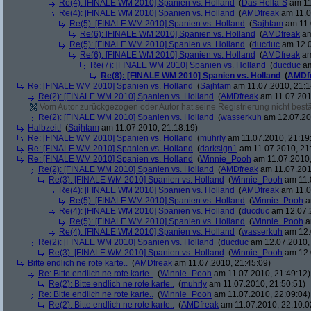
Re(4): [FINALE WM 2010] Spanien vs. Holland
(
Das Hella-S
am 11
Re(4): [FINALE WM 2010] Spanien vs. Holland
(
AMDfreak
am 11.0
Re(5): [FINALE WM 2010] Spanien vs. Holland
(
Sajhtam
am 11.
Re(6): [FINALE WM 2010] Spanien vs. Holland
(
AMDfreak
am
Re(5): [FINALE WM 2010] Spanien vs. Holland
(
ducduc
am 12.0
Re(6): [FINALE WM 2010] Spanien vs. Holland
(
AMDfreak
am
Re(7): [FINALE WM 2010] Spanien vs. Holland
(
ducduc
am
Re(8): [FINALE WM 2010] Spanien vs. Holland
(
AMDf
Re: [FINALE WM 2010] Spanien vs. Holland
(
Sajhtam
am 11.07.2010, 21:1
Re(2): [FINALE WM 2010] Spanien vs. Holland
(
AMDfreak
am 11.07.201
Vom Autor zurückgezogen oder Autor hat seine Registrierung nicht bestä
Re(2): [FINALE WM 2010] Spanien vs. Holland
(
wasserkuh
am 12.07.20
Halbzeit!
(
Sajhtam
am 11.07.2010, 21:18:19)
Re: [FINALE WM 2010] Spanien vs. Holland
(
muhrly
am 11.07.2010, 21:19
Re: [FINALE WM 2010] Spanien vs. Holland
(
darksign1
am 11.07.2010, 21
Re: [FINALE WM 2010] Spanien vs. Holland
(
Winnie_Pooh
am 11.07.2010,
Re(2): [FINALE WM 2010] Spanien vs. Holland
(
AMDfreak
am 11.07.201
Re(3): [FINALE WM 2010] Spanien vs. Holland
(
Winnie_Pooh
am 11.
Re(4): [FINALE WM 2010] Spanien vs. Holland
(
AMDfreak
am 11.0
Re(5): [FINALE WM 2010] Spanien vs. Holland
(
Winnie_Pooh
a
Re(4): [FINALE WM 2010] Spanien vs. Holland
(
ducduc
am 12.07.2
Re(5): [FINALE WM 2010] Spanien vs. Holland
(
Winnie_Pooh
a
Re(4): [FINALE WM 2010] Spanien vs. Holland
(
wasserkuh
am 12.
Re(2): [FINALE WM 2010] Spanien vs. Holland
(
ducduc
am 12.07.2010, 
Re(3): [FINALE WM 2010] Spanien vs. Holland
(
Winnie_Pooh
am 12.
Bitte endlich ne rote karte..
(
AMDfreak
am 11.07.2010, 21:45:09)
Re: Bitte endlich ne rote karte..
(
Winnie_Pooh
am 11.07.2010, 21:49:12)
Re(2): Bitte endlich ne rote karte..
(
muhrly
am 11.07.2010, 21:50:51)
Re: Bitte endlich ne rote karte..
(
Winnie_Pooh
am 11.07.2010, 22:09:04)
Re(2): Bitte endlich ne rote karte..
(
AMDfreak
am 11.07.2010, 22:10:0