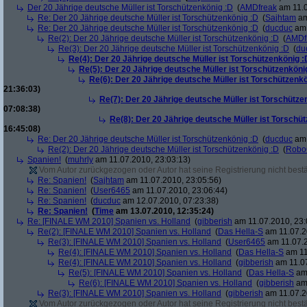
Der 20 Jährige deutsche Müller ist Torschützenkönig :D
(
AMDfreak
am 11.0
Re: Der 20 Jährige deutsche Müller ist Torschützenkönig :D
(
Sajhtam
am
Re: Der 20 Jährige deutsche Müller ist Torschützenkönig :D
(
ducduc
am 
Re(2): Der 20 Jährige deutsche Müller ist Torschützenkönig :D
(
AMDf
Re(3): Der 20 Jährige deutsche Müller ist Torschützenkönig :D
(
du
Re(4): Der 20 Jährige deutsche Müller ist Torschützenkönig :
Re(5): Der 20 Jährige deutsche Müller ist Torschützenköni
Re(6): Der 20 Jährige deutsche Müller ist Torschützenk
21:36:03)
Re(7): Der 20 Jährige deutsche Müller ist Torschütze
07:08:38)
Re(8): Der 20 Jährige deutsche Müller ist Torschü
16:45:08)
Re: Der 20 Jährige deutsche Müller ist Torschützenkönig :D
(
ducduc
am 
Re(2): Der 20 Jährige deutsche Müller ist Torschützenkönig :D
(
Robo
Spanien!
(
muhrly
am 11.07.2010, 23:03:13)
Vom Autor zurückgezogen oder Autor hat seine Registrierung nicht bestä
Re: Spanien!
(
Sajhtam
am 11.07.2010, 23:05:56)
Re: Spanien!
(
User6465
am 11.07.2010, 23:06:44)
Re: Spanien!
(
ducduc
am 12.07.2010, 07:23:38)
Re: Spanien!
(
Time
am 13.07.2010, 12:35:24)
Re: [FINALE WM 2010] Spanien vs. Holland
(
gibberish
am 11.07.2010, 23:
Re(2): [FINALE WM 2010] Spanien vs. Holland
(
Das Hella-S
am 11.07.2
Re(3): [FINALE WM 2010] Spanien vs. Holland
(
User6465
am 11.07.2
Re(4): [FINALE WM 2010] Spanien vs. Holland
(
Das Hella-S
am 11
Re(4): [FINALE WM 2010] Spanien vs. Holland
(
gibberish
am 11.07
Re(5): [FINALE WM 2010] Spanien vs. Holland
(
Das Hella-S
am 
Re(6): [FINALE WM 2010] Spanien vs. Holland
(
gibberish
am 
Re(3): [FINALE WM 2010] Spanien vs. Holland
(
gibberish
am 11.07.2
Vom Autor zurückgezogen oder Autor hat seine Registrierung nicht bestä