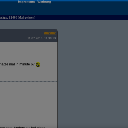
Impressum
|
Werbung
räge, 12408 Mal gelesen)
ducduc
11.07.2010, 11:38:29
chätze mal in minute 67