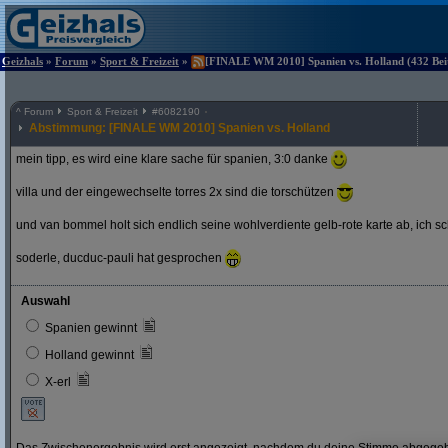
Geizhals
»
Forum
»
Sport & Freizeit
»
[FINALE WM 2010] Spanien vs. Holland (432 Beit
^
Forum
Sport & Freizeit
#
6082190
Abstimmung: [FINALE WM 2010] Spanien vs. Holland
mein tipp, es wird eine klare sache für spanien, 3:0 danke
villa und der eingewechselte torres 2x sind die torschützen
und van bommel holt sich endlich seine wohlverdiente gelb-rote karte ab, ich s
soderle, ducduc-pauli hat gesprochen
Auswahl
Spanien gewinnt
Holland gewinnt
X-erl