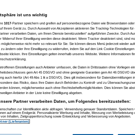
n hast. Anders als bei einer
atsphäre ist uns wichtig
ere
1017
-Partner speichern und greifen auf personenbezogene Daten wie Browserdaten oder 
f Ihrem Gerät zu. Durch Auswahl von Akzeptieren aktivieren Sie Tracking-Technologien für d
artner verarbeiten Daten, um Ihnen Dienste bereitzustellen“ aufgeführten Zwecke. Durch Aus
 Widerruf Ihrer Einwilligung werden diese deaktiviert. Wenn Tracker deaktiviert sind, sind m
 möglicherweise nicht mehr so relevant für Sie. Sie können dieses Menü jederzeit wieder auf
 zu ändern oder Ihre Einwilligung zu widerrufen, indem Sie auf den Link Cookie-Einstellunge
eite klicken. Ihre Einstellungen gelten innerhalb unseres Website. Weitere Informationen fin
nschutzerklärung.
etroffenen Einstellungen auch Anbieter umfassen, die Daten in Drittstaaten ohne Vorliegen ei
itsbeschlusses gem Art 45 DSGVO und ohne geeignete Garantien gem Art 46 DSGVO übermi
gung auch hierfür (Art 49 Abs 1 lit a DSGVO). Dies gilt insbesondere für Datenübermittlungen i
esondere das Risiko, dass Ihre Daten durch Behörden zu Kontroll- und zu Überwachungsz
m 11.07.2010, 13:52:15)
werden können, möglicherweise auch ohne Rechtsbehelfsmöglichkeiten. Dies können Sie abst
, 14:49:37)
eweiligen Anbieter in der Liste keine Einwilligung abgeben.
zkatze
am 11.07.2010, 15:13:28)
, 16:27:29)
nsere Partner verarbeiten Daten, um Folgendes bereitzustellen:
, 19:30:59)
:31)
enschaften zur Identifikation aktiv abfragen. Verwendung genauer Standortdaten. Speichern 
ionen auf einem Endgerät. Personalisierte Werbung und Inhalte, Messung von Werbeleistung 
07:32:35)
von Inhalten, Zielgruppenforschung sowie Entwicklung und Verbesserung von Angeboten.
, 07:40:59)
rtner (Lieferanten)
010, 07:45:13)
6:14)
 16:56:17)