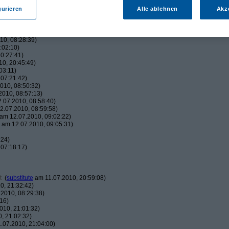
:38)
42:05)
gurieren
Alle ablehnen
Akz
45:00)
010, 17:50:38)
16:01)
10, 08:28:39)
:02:10)
0:27:41)
0, 20:45:49)
03:11)
07:21:42)
010, 08:50:32)
010, 08:57:13)
.07.2010, 08:58:40)
.07.2010, 08:59:58)
am 12.07.2010, 09:02:22)
am 12.07.2010, 09:05:31)
:24)
07:18:17)
t
(
substitute
am 11.07.2010, 20:59:08)
0, 21:32:42)
2010, 08:29:38)
16)
010, 21:01:32)
, 21:02:32)
.07.2010, 21:04:00)