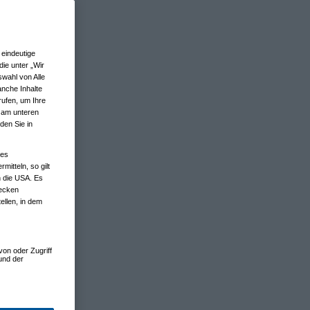
eindeutige
ie unter „Wir
wahl von Alle
anche Inhalte
rufen, um Ihre
n am unteren
den Sie in
nes
tteln, so gilt
n die USA. Es
wecken
ellen, in dem
von oder Zugriff
und der