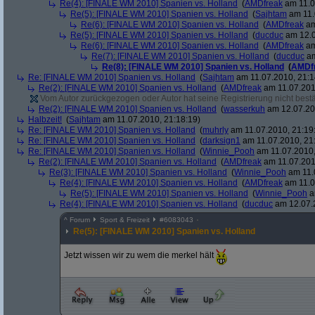
Re(4): [FINALE WM 2010] Spanien vs. Holland
(
AMDfreak
am 11.0
Re(5): [FINALE WM 2010] Spanien vs. Holland
(
Sajhtam
am 11.
Re(6): [FINALE WM 2010] Spanien vs. Holland
(
AMDfreak
am
Re(5): [FINALE WM 2010] Spanien vs. Holland
(
ducduc
am 12.0
Re(6): [FINALE WM 2010] Spanien vs. Holland
(
AMDfreak
am
Re(7): [FINALE WM 2010] Spanien vs. Holland
(
ducduc
am
Re(8): [FINALE WM 2010] Spanien vs. Holland
(
AMDf
Re: [FINALE WM 2010] Spanien vs. Holland
(
Sajhtam
am 11.07.2010, 21:1
Re(2): [FINALE WM 2010] Spanien vs. Holland
(
AMDfreak
am 11.07.201
Vom Autor zurückgezogen oder Autor hat seine Registrierung nicht bestä
Re(2): [FINALE WM 2010] Spanien vs. Holland
(
wasserkuh
am 12.07.20
Halbzeit!
(
Sajhtam
am 11.07.2010, 21:18:19)
Re: [FINALE WM 2010] Spanien vs. Holland
(
muhrly
am 11.07.2010, 21:19
Re: [FINALE WM 2010] Spanien vs. Holland
(
darksign1
am 11.07.2010, 21
Re: [FINALE WM 2010] Spanien vs. Holland
(
Winnie_Pooh
am 11.07.2010,
Re(2): [FINALE WM 2010] Spanien vs. Holland
(
AMDfreak
am 11.07.201
Re(3): [FINALE WM 2010] Spanien vs. Holland
(
Winnie_Pooh
am 11.
Re(4): [FINALE WM 2010] Spanien vs. Holland
(
AMDfreak
am 11.0
Re(5): [FINALE WM 2010] Spanien vs. Holland
(
Winnie_Pooh
a
Re(4): [FINALE WM 2010] Spanien vs. Holland
(
ducduc
am 12.07.2
^
Forum
Sport & Freizeit
#
6083043
Re(5): [FINALE WM 2010] Spanien vs. Holland
Jetzt wissen wir zu wem die merkel hält