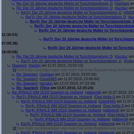
Re: Der 20 Jährige deutsche Müller ist Torschützenkönig :D
(
Sajhtam
am
Re: Der 20 Jährige deutsche Müller ist Torschützenkönig :D
(
ducduc
am 
Re(2): Der 20 Jährige deutsche Müller ist Torschützenkönig :D
(
AMDf
Re(3): Der 20 Jährige deutsche Müller ist Torschützenkönig :D
(
du
Re(4): Der 20 Jährige deutsche Müller ist Torschützenkönig :
Re(5): Der 20 Jährige deutsche Müller ist Torschützenköni
Re(6): Der 20 Jährige deutsche Müller ist Torschützenk
21:36:03)
Re(7): Der 20 Jährige deutsche Müller ist Torschütze
07:08:38)
Re(8): Der 20 Jährige deutsche Müller ist Torschü
16:45:08)
Re: Der 20 Jährige deutsche Müller ist Torschützenkönig :D
(
ducduc
am 
Re(2): Der 20 Jährige deutsche Müller ist Torschützenkönig :D
(
Robo
Spanien!
(
muhrly
am 11.07.2010, 23:03:13)
Vom Autor zurückgezogen oder Autor hat seine Registrierung nicht bestä
Re: Spanien!
(
Sajhtam
am 11.07.2010, 23:05:56)
Re: Spanien!
(
User6465
am 11.07.2010, 23:06:44)
Re: Spanien!
(
ducduc
am 12.07.2010, 07:23:38)
Re: Spanien!
(
Time
am 13.07.2010, 12:35:24)
Re: [FINALE WM 2010] Spanien vs. Holland
(
gibberish
am 11.07.2010, 23:
Re(2): [FINALE WM 2010] Spanien vs. Holland
(
Das Hella-S
am 11.07.2
Re(3): [FINALE WM 2010] Spanien vs. Holland
(
User6465
am 11.07.2
Re(4): [FINALE WM 2010] Spanien vs. Holland
(
Das Hella-S
am 11
Re(4): [FINALE WM 2010] Spanien vs. Holland
(
gibberish
am 11.07
Re(5): [FINALE WM 2010] Spanien vs. Holland
(
Das Hella-S
am 
Re(6): [FINALE WM 2010] Spanien vs. Holland
(
gibberish
am 
Re(3): [FINALE WM 2010] Spanien vs. Holland
(
gibberish
am 11.07.2
Vom Autor zurückgezogen oder Autor hat seine Registrierung nicht bestä
Re(3): [FINALE WM 2010] Spanien vs. Holland
(
gibberish
am 11.07.2