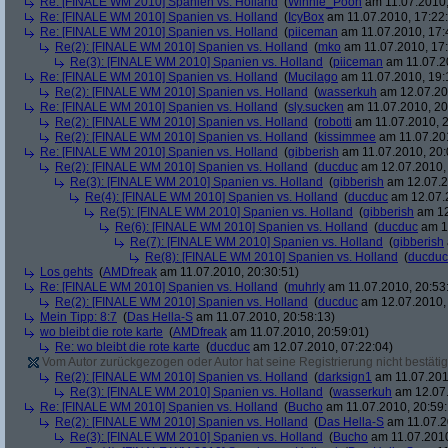
Re: [FINALE WM 2010] Spanien vs. Holland
(
Winnie_Pooh
am 11.07.2010,
Re: [FINALE WM 2010] Spanien vs. Holland
(
IcyBox
am 11.07.2010, 17:22
Re: [FINALE WM 2010] Spanien vs. Holland
(
piiceman
am 11.07.2010, 17:
Re(2): [FINALE WM 2010] Spanien vs. Holland
(
mko
am 11.07.2010, 17:
Re(3): [FINALE WM 2010] Spanien vs. Holland
(
piiceman
am 11.07.2
Re: [FINALE WM 2010] Spanien vs. Holland
(
Mucilago
am 11.07.2010, 19:
Re(2): [FINALE WM 2010] Spanien vs. Holland
(
wasserkuh
am 12.07.20
Re: [FINALE WM 2010] Spanien vs. Holland
(
sly.sucken
am 11.07.2010, 20
Re(2): [FINALE WM 2010] Spanien vs. Holland
(
robotti
am 11.07.2010, 2
Re(2): [FINALE WM 2010] Spanien vs. Holland
(
kissimmee
am 11.07.201
Re: [FINALE WM 2010] Spanien vs. Holland
(
gibberish
am 11.07.2010, 20:
Re(2): [FINALE WM 2010] Spanien vs. Holland
(
ducduc
am 12.07.2010, 
Re(3): [FINALE WM 2010] Spanien vs. Holland
(
gibberish
am 12.07.2
Re(4): [FINALE WM 2010] Spanien vs. Holland
(
ducduc
am 12.07.2
Re(5): [FINALE WM 2010] Spanien vs. Holland
(
gibberish
am 12
Re(6): [FINALE WM 2010] Spanien vs. Holland
(
ducduc
am 12
Re(7): [FINALE WM 2010] Spanien vs. Holland
(
gibberish
Re(8): [FINALE WM 2010] Spanien vs. Holland
(
ducduc
Los gehts
(
AMDfreak
am 11.07.2010, 20:30:51)
Re: [FINALE WM 2010] Spanien vs. Holland
(
muhrly
am 11.07.2010, 20:53
Re(2): [FINALE WM 2010] Spanien vs. Holland
(
ducduc
am 12.07.2010, 
Mein Tipp: 8:7
(
Das Hella-S
am 11.07.2010, 20:58:13)
wo bleibt die rote karte
(
AMDfreak
am 11.07.2010, 20:59:01)
Re: wo bleibt die rote karte
(
ducduc
am 12.07.2010, 07:22:04)
Vom Autor zurückgezogen oder Autor hat seine Registrierung nicht bestätig
Re(2): [FINALE WM 2010] Spanien vs. Holland
(
darksign1
am 11.07.201
Re(3): [FINALE WM 2010] Spanien vs. Holland
(
wasserkuh
am 12.07.
Re: [FINALE WM 2010] Spanien vs. Holland
(
Bucho
am 11.07.2010, 20:59:
Re(2): [FINALE WM 2010] Spanien vs. Holland
(
Das Hella-S
am 11.07.2
Re(3): [FINALE WM 2010] Spanien vs. Holland
(
Bucho
am 11.07.2010