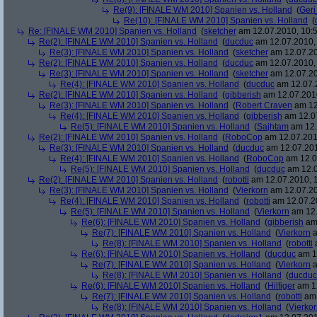
Re(9): [FINALE WM 2010] Spanien vs. Holland
(
Ger
Re(10): [FINALE WM 2010] Spanien vs. Holland
(
Re: [FINALE WM 2010] Spanien vs. Holland
(
sketcher
am 12.07.2010, 10:5
Re(2): [FINALE WM 2010] Spanien vs. Holland
(
ducduc
am 12.07.2010, 
Re(3): [FINALE WM 2010] Spanien vs. Holland
(
sketcher
am 12.07.20
Re(2): [FINALE WM 2010] Spanien vs. Holland
(
ducduc
am 12.07.2010, 
Re(3): [FINALE WM 2010] Spanien vs. Holland
(
sketcher
am 12.07.20
Re(4): [FINALE WM 2010] Spanien vs. Holland
(
ducduc
am 12.07.2
Re(2): [FINALE WM 2010] Spanien vs. Holland
(
gibberish
am 12.07.2010
Re(3): [FINALE WM 2010] Spanien vs. Holland
(
Robert Craven
am 12
Re(4): [FINALE WM 2010] Spanien vs. Holland
(
gibberish
am 12.07
Re(5): [FINALE WM 2010] Spanien vs. Holland
(
Sajhtam
am 12.
Re(2): [FINALE WM 2010] Spanien vs. Holland
(
RoboCop
am 12.07.2010
Re(3): [FINALE WM 2010] Spanien vs. Holland
(
ducduc
am 12.07.201
Re(4): [FINALE WM 2010] Spanien vs. Holland
(
RoboCop
am 12.0
Re(5): [FINALE WM 2010] Spanien vs. Holland
(
ducduc
am 12.0
Re(2): [FINALE WM 2010] Spanien vs. Holland
(
robotti
am 12.07.2010, 1
Re(3): [FINALE WM 2010] Spanien vs. Holland
(
Vierkorn
am 12.07.20
Re(4): [FINALE WM 2010] Spanien vs. Holland
(
robotti
am 12.07.20
Re(5): [FINALE WM 2010] Spanien vs. Holland
(
Vierkorn
am 12.
Re(6): [FINALE WM 2010] Spanien vs. Holland
(
gibberish
am 
Re(7): [FINALE WM 2010] Spanien vs. Holland
(
Vierkorn
a
Re(8): [FINALE WM 2010] Spanien vs. Holland
(
robotti
a
Re(6): [FINALE WM 2010] Spanien vs. Holland
(
ducduc
am 12
Re(7): [FINALE WM 2010] Spanien vs. Holland
(
Vierkorn
a
Re(8): [FINALE WM 2010] Spanien vs. Holland
(
ducduc
Re(6): [FINALE WM 2010] Spanien vs. Holland
(
Hilfiger
am 12
Re(7): [FINALE WM 2010] Spanien vs. Holland
(
robotti
am 
Re(8): [FINALE WM 2010] Spanien vs. Holland
(
Vierko