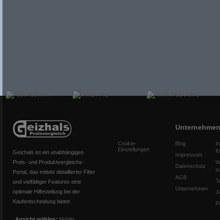
Unternehme
Cookie-
Blog
I
Einstellungen
f
Geizhals ist ein unabhängiges
Impressum
Preis- und Produktvergleichs-
W
Datenschutz
s
Portal, das mittels detaillierter Filter
AGB
T
und vielfältiger Features eine
Unternehmen
optimale Hilfestellung bei der
J
Kaufentscheidung bietet.
P
Ansicht wählen:
Mobile