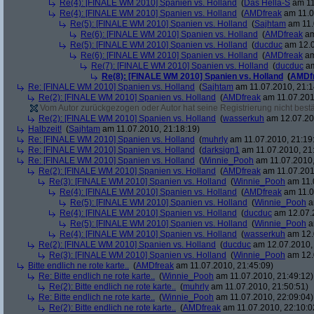
Re(4): [FINALE WM 2010] Spanien vs. Holland
(
Das Hella-S
am 11
Re(4): [FINALE WM 2010] Spanien vs. Holland
(
AMDfreak
am 11.0
Re(5): [FINALE WM 2010] Spanien vs. Holland
(
Sajhtam
am 11.
Re(6): [FINALE WM 2010] Spanien vs. Holland
(
AMDfreak
am
Re(5): [FINALE WM 2010] Spanien vs. Holland
(
ducduc
am 12.0
Re(6): [FINALE WM 2010] Spanien vs. Holland
(
AMDfreak
am
Re(7): [FINALE WM 2010] Spanien vs. Holland
(
ducduc
am
Re(8): [FINALE WM 2010] Spanien vs. Holland
(
AMDf
Re: [FINALE WM 2010] Spanien vs. Holland
(
Sajhtam
am 11.07.2010, 21:1
Re(2): [FINALE WM 2010] Spanien vs. Holland
(
AMDfreak
am 11.07.201
Vom Autor zurückgezogen oder Autor hat seine Registrierung nicht bestä
Re(2): [FINALE WM 2010] Spanien vs. Holland
(
wasserkuh
am 12.07.20
Halbzeit!
(
Sajhtam
am 11.07.2010, 21:18:19)
Re: [FINALE WM 2010] Spanien vs. Holland
(
muhrly
am 11.07.2010, 21:19
Re: [FINALE WM 2010] Spanien vs. Holland
(
darksign1
am 11.07.2010, 21
Re: [FINALE WM 2010] Spanien vs. Holland
(
Winnie_Pooh
am 11.07.2010,
Re(2): [FINALE WM 2010] Spanien vs. Holland
(
AMDfreak
am 11.07.201
Re(3): [FINALE WM 2010] Spanien vs. Holland
(
Winnie_Pooh
am 11.
Re(4): [FINALE WM 2010] Spanien vs. Holland
(
AMDfreak
am 11.0
Re(5): [FINALE WM 2010] Spanien vs. Holland
(
Winnie_Pooh
a
Re(4): [FINALE WM 2010] Spanien vs. Holland
(
ducduc
am 12.07.2
Re(5): [FINALE WM 2010] Spanien vs. Holland
(
Winnie_Pooh
a
Re(4): [FINALE WM 2010] Spanien vs. Holland
(
wasserkuh
am 12.
Re(2): [FINALE WM 2010] Spanien vs. Holland
(
ducduc
am 12.07.2010, 
Re(3): [FINALE WM 2010] Spanien vs. Holland
(
Winnie_Pooh
am 12.
Bitte endlich ne rote karte..
(
AMDfreak
am 11.07.2010, 21:45:09)
Re: Bitte endlich ne rote karte..
(
Winnie_Pooh
am 11.07.2010, 21:49:12)
Re(2): Bitte endlich ne rote karte..
(
muhrly
am 11.07.2010, 21:50:51)
Re: Bitte endlich ne rote karte..
(
Winnie_Pooh
am 11.07.2010, 22:09:04)
Re(2): Bitte endlich ne rote karte..
(
AMDfreak
am 11.07.2010, 22:10:0