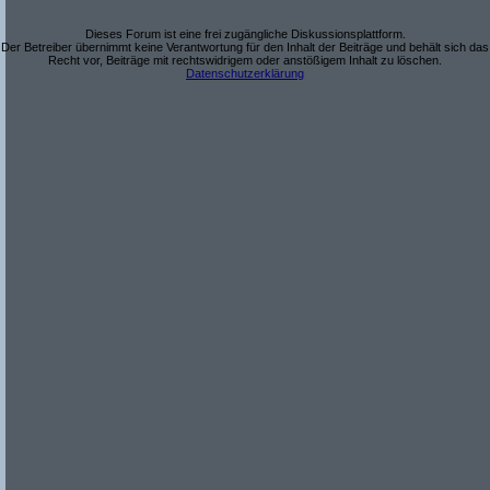
Dieses Forum ist eine frei zugängliche Diskussionsplattform.
Der Betreiber übernimmt keine Verantwortung für den Inhalt der Beiträge und behält sich das
Recht vor, Beiträge mit rechtswidrigem oder anstößigem Inhalt zu löschen.
Datenschutzerklärung