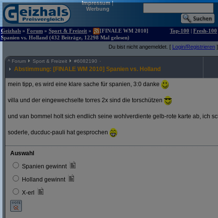
Impressum
|
Werbung
Geizhals
»
Forum
»
Sport & Freizeit
»
[FINALE WM 2010]
Top-100
|
Fresh-100
Spanien vs. Holland (432 Beiträge, 12298 Mal gelesen)
Du bist nicht angemeldet. [
Login/Registrieren
]
^
Forum
Sport & Freizeit
#
6082190
Abstimmung: [FINALE WM 2010] Spanien vs. Holland
mein tipp, es wird eine klare sache für spanien, 3:0 danke
villa und der eingewechselte torres 2x sind die torschützen
und van bommel holt sich endlich seine wohlverdiente gelb-rote karte ab, ich s
soderle, ducduc-pauli hat gesprochen
Auswahl
Spanien gewinnt
Holland gewinnt
X-erl