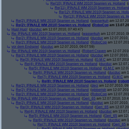
Re(10): [FINALE WM 2010] Spanien vs. Holland
(
Re(11): [FINALE WM 2010] Spanien vs. Hollan
Re(12): [FINALE WM 2010] Spanien vs. Holl
Re(13): [FINALE WM 2010] Spanien vs. H
Re(2): [FINALE WM 2010] Spanien vs. Holland
(
wasserkuh
am 12.07.20
Re(2): [FINALE WM 2010] Spanien vs. Holland
(
RoboCop
am 13.07.20
Hup! Hup!
(
ducduc
am 12.07.2010, 07:40:47)
Re: [FINALE WM 2010] Spanien vs. Holland
(
wasserkuh
am 12.07.2010, 0
Re(2): [FINALE WM 2010] Spanien vs. Holland
(
ducduc
am 12.07.2010, 
Re(2): [FINALE WM 2010] Spanien vs. Holland
(
RoboCop
am 12.07.201
vor dem Endspiel
(
ducduc
am 12.07.2010, 09:07:59)
Re: [FINALE WM 2010] Spanien vs. Holland
(
Robert Craven
am 12.07.2010
Re(2): [FINALE WM 2010] Spanien vs. Holland
(
ducduc
am 12.07.2010, 
Re(3): [FINALE WM 2010] Spanien vs. Holland
(
G.M.C
am 12.07.2010
Re(4): [FINALE WM 2010] Spanien vs. Holland
(
ducduc
am 12.07.2
Re(5): [FINALE WM 2010] Spanien vs. Holland
(
G.M.C
am 12.07
Re(6): [FINALE WM 2010] Spanien vs. Holland
(
ducduc
am 12
Re(7): [FINALE WM 2010] Spanien vs. Holland
(
G.M.C
am 
Re(8): [FINALE WM 2010] Spanien vs. Holland
(
robott
Re(2): [FINALE WM 2010] Spanien vs. Holland
(
deci
am 12.07.2010, 09
Re(2): [FINALE WM 2010] Spanien vs. Holland
(
gibberish
am 12.07.2010
Re(2): [FINALE WM 2010] Spanien vs. Holland
(
RoboCop
am 12.07.201
Re: [FINALE WM 2010] Spanien vs. Holland
(
Geri_65
am 12.07.2010, 10:4
Re(2): [FINALE WM 2010] Spanien vs. Holland
(
ducduc
am 12.07.2010, 
Re(3): [FINALE WM 2010] Spanien vs. Holland
(
Geri_65
am 12.07.20
Re(4): [FINALE WM 2010] Spanien vs. Holland
(
ducduc
am 12.07.2
Re(5): [FINALE WM 2010] Spanien vs. Holland
(
Geri_65
am 12.
Re(6): [FINALE WM 2010] Spanien vs. Holland
(
ducduc
am 12
Re(7): [FINALE WM 2010] Spanien vs. Holland
(
Geri_65
a
Re(8): [FINALE WM 2010] Spanien vs. Holland
(
ducduc