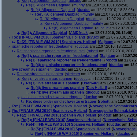
Re(2): Allgemeen Dagblad
(
ducduc
am 12.07.2010, 18:19:59)
Re(3): Allgemeen Dagblad
(
muhrly
am 12.07.2010, 18:24:58)
Re(4): Allgemeen Dagblad
(
ducduc
am 12.07.2010, 18:28:08)
Re(5): Allgemeen Dagblad
(
muhrly
am 12.07.2010, 18:30:32
Re(6): Allgemeen Dagblad
(
ducduc
am 12.07.2010, 18:38
Re(7): Allgemeen Dagblad
(
muhrly
am 12.07.2010, 18:
Re(8): Allgemeen Dagblad
(
ducduc
am 12.07.2010, 
Re(2): Allgemeen Dagblad
(
AMDfreak
am 12.07.2010, 20:12:49)
Re: [FINALE WM 2010] Spanien vs. Holland
(
IcyBox
am 12.07.2010, 15:56
Re(2): [FINALE WM 2010] Spanien vs. Holland
(
Sajhtam
am 12.07.201
spanische reporter im freudentaumel
(
ducduc
am 12.07.2010, 18:22:11)
Re: spanische reporter im freudentaumel
(
robotti
am 12.07.2010, 20:08:
Re(2): spanische reporter im freudentaumel
(
Sajhtam
am 12.07.20
Re(3): spanische reporter im freudentaumel
(
robotti
am 12.07.2
Re(4): spanische reporter im freudentaumel
(
ducduc
am 13.0
live stream aus spanien
(
ducduc
am 12.07.2010, 18:22:54)
Re: live stream aus spanien
(
sketcher
am 12.07.2010, 18:58:01)
Re(2): live stream aus spanien
(
ducduc
am 12.07.2010, 18:59:43)
Re(3): live stream aus spanien
(
User6465
am 12.07.2010, 23:21
Re(4): live stream aus spanien
(
Das Hella-S
am 12.07.2010, 
Re(4): live stream aus spanien
(
ducduc
am 13.07.2010, 07:33
diese bilder sind schwer zu ertragen
(
ducduc
am 12.07.2010, 19:01:
Re: diese bilder sind schwer zu ertragen
(
robotti
am 12.07.2010,
Re: [FINALE WM 2010] Spanien vs. Holland
(
Norwegische Schmalzkatz
Re: [FINALE WM 2010] Spanien vs. Holland
(
Norwegische Schmalzkatz
Re(2): [FINALE WM 2010] Spanien vs. Holland
(
ducduc
am 14.07.2010
Re(3): [FINALE WM 2010] Spanien vs. Holland
(
Norwegische Schm
Re(4): [FINALE WM 2010] Spanien vs. Holland
(
ducduc
am 14.07
Re(5): [FINALE WM 2010] Spanien vs. Holland
(
Norwegische 
Re(6): [FINALE WM 2010] Spanien vs. Holland
(
ducduc
am 