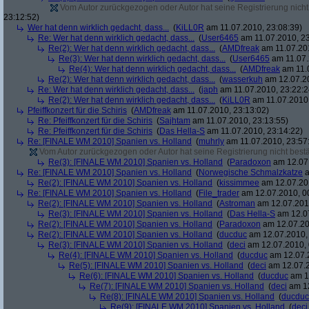
Vom Autor zurückgezogen oder Autor hat seine Registrierung nicht 
23:12:52)
Wer hat denn wirklich gedacht, dass...
(
KiLL0R
am 11.07.2010, 23:08:39)
Re: Wer hat denn wirklich gedacht, dass...
(
User6465
am 11.07.2010, 23
Re(2): Wer hat denn wirklich gedacht, dass...
(
AMDfreak
am 11.07.201
Re(3): Wer hat denn wirklich gedacht, dass...
(
User6465
am 11.07.
Re(4): Wer hat denn wirklich gedacht, dass...
(
AMDfreak
am 11.0
Re(2): Wer hat denn wirklich gedacht, dass...
(
wasserkuh
am 12.07.20
Re: Wer hat denn wirklich gedacht, dass...
(
japh
am 11.07.2010, 23:22:2
Re(2): Wer hat denn wirklich gedacht, dass...
(
KiLL0R
am 11.07.2010,
Pfeiffkonzert für die Schiris
(
AMDfreak
am 11.07.2010, 23:13:02)
Re: Pfeiffkonzert für die Schiris
(
Sajhtam
am 11.07.2010, 23:13:55)
Re: Pfeiffkonzert für die Schiris
(
Das Hella-S
am 11.07.2010, 23:14:22)
Re: [FINALE WM 2010] Spanien vs. Holland
(
muhrly
am 11.07.2010, 23:57
Vom Autor zurückgezogen oder Autor hat seine Registrierung nicht bestä
Re(3): [FINALE WM 2010] Spanien vs. Holland
(
Paradoxon
am 12.07.
Re: [FINALE WM 2010] Spanien vs. Holland
(
Norwegische Schmalzkatze
a
Re(2): [FINALE WM 2010] Spanien vs. Holland
(
kissimmee
am 12.07.201
Re: [FINALE WM 2010] Spanien vs. Holland
(
File_trader
am 12.07.2010, 0
Re(2): [FINALE WM 2010] Spanien vs. Holland
(
Astroman
am 12.07.2010
Re(3): [FINALE WM 2010] Spanien vs. Holland
(
Das Hella-S
am 12.07
Re(2): [FINALE WM 2010] Spanien vs. Holland
(
Paradoxon
am 12.07.20
Re(2): [FINALE WM 2010] Spanien vs. Holland
(
ducduc
am 12.07.2010, 
Re(3): [FINALE WM 2010] Spanien vs. Holland
(
deci
am 12.07.2010, 
Re(4): [FINALE WM 2010] Spanien vs. Holland
(
ducduc
am 12.07.2
Re(5): [FINALE WM 2010] Spanien vs. Holland
(
deci
am 12.07.2
Re(6): [FINALE WM 2010] Spanien vs. Holland
(
ducduc
am 12
Re(7): [FINALE WM 2010] Spanien vs. Holland
(
deci
am 12
Re(8): [FINALE WM 2010] Spanien vs. Holland
(
ducduc
Re(9): [FINALE WM 2010] Spanien vs. Holland
(
deci