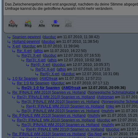
Das Zwischenergebnis wird erst angezeigt, nachdem du deine Stimme abgegebe
Umfrage kannst du die getroffene Auswahl nicht mehr verändern.
Spanien gewinnt
(
ducduc
am 11.07.2010, 11:38:42)
Holland gewinnt
(
ducduc
am 11.07.2010, 11:38:54)
X-erl
(
ducduc
am 11.07.2010, 11:39:04)
Re: X-erl
(
athis
am 11.07.2010, 16:22:50)
Re(2): X-erl
(
ducduc
am 12.07.2010, 07:16:53)
Re(3): X-erl
(
athis
am 12.07.2010, 10:02:38)
Re(4): X-erl
(
ducduc
am 12.07.2010, 10:05:37)
Re(5): X-erl
(
athis
am 12.07.2010, 10:17:13)
Re(6): X-erl
(
ducduc
am 12.07.2010, 10:31:08)
1:0 für Spanien
(
AMDfreak
am 11.07.2010, 12:57:21)
Re: 1:0 für Spanien
(
ducduc
am 12.07.2010, 07:17:12)
Re(2): 1:0 für Spanien
(
AMDfreak
am 12.07.2010, 20:09:36)
Re: [FINALE WM 2010] Spanien vs. Holland
(
Norwegische Schmalzkatze
a
Re(2): [FINALE WM 2010] Spanien vs. Holland
(
Astroman
am 11.07.2010
Re(3): [FINALE WM 2010] Spanien vs. Holland
(
Norwegische Schmal
Re(4): [FINALE WM 2010] Spanien vs. Holland
(
mko
am 11.07.2010
Re(3): [FINALE WM 2010] Spanien vs. Holland
(
muhrly
am 11.07.2010
Re: [FINALE WM 2010] Spanien vs. Holland
(
muhrly
am 11.07.2010, 15:25
Re(2): [FINALE WM 2010] Spanien vs. Holland
(
ducduc
am 12.07.2010, 
Re(3): [FINALE WM 2010] Spanien vs. Holland
(
muhrly
am 12.07.2010
Re(4): [FINALE WM 2010] Spanien vs. Holland
(
ducduc
am 12.07.2
Re: [FINALE WM 2010] Spanien vs. Holland
(
So-Ned
am 11.07.2010, 15:4