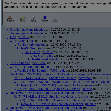
Das Zwischenergebnis wird erst angezeigt, nachdem du deine Stimme abgegebe
Umfrage kannst du die getroffene Auswahl nicht mehr verändern.
Spanien gewinnt
(
ducduc
am 11.07.2010, 11:38:42)
Holland gewinnt
(
ducduc
am 11.07.2010, 11:38:54)
X-erl
(
ducduc
am 11.07.2010, 11:39:04)
Re: X-erl
(
athis
am 11.07.2010, 16:22:50)
Re(2): X-erl
(
ducduc
am 12.07.2010, 07:16:53)
Re(3): X-erl
(
athis
am 12.07.2010, 10:02:38)
Re(4): X-erl
(
ducduc
am 12.07.2010, 10:05:37)
Re(5): X-erl
(
athis
am 12.07.2010, 10:17:13)
Re(6): X-erl
(
ducduc
am 12.07.2010, 10:31:08)
1:0 für Spanien
(
AMDfreak
am 11.07.2010, 12:57:21)
Re: 1:0 für Spanien
(
ducduc
am 12.07.2010, 07:17:12)
Re(2): 1:0 für Spanien
(
AMDfreak
am 12.07.2010, 20:09:36)
Re: [FINALE WM 2010] Spanien vs. Holland
(
Norwegische Schmalzkatze
a
Re(2): [FINALE WM 2010] Spanien vs. Holland
(
Astroman
am 11.07.2010
Re(3): [FINALE WM 2010] Spanien vs. Holland
(
Norwegische Schmal
Re(4): [FINALE WM 2010] Spanien vs. Holland
(
mko
am 11.07.2010
Re(3): [FINALE WM 2010] Spanien vs. Holland
(
muhrly
am 11.07.2010
Re: [FINALE WM 2010] Spanien vs. Holland
(
muhrly
am 11.07.2010, 15:25
Re(2): [FINALE WM 2010] Spanien vs. Holland
(
ducduc
am 12.07.2010, 
Re(3): [FINALE WM 2010] Spanien vs. Holland
(
muhrly
am 12.07.2010
Re(4): [FINALE WM 2010] Spanien vs. Holland
(
ducduc
am 12.07.2
Re: [FINALE WM 2010] Spanien vs. Holland
(
So-Ned
am 11.07.2010, 15:4