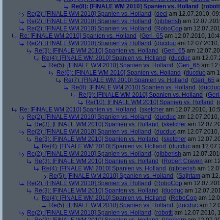
Re(8): [FINALE WM 2010] Spanien vs. Holland
(
robott
Re(2): [FINALE WM 2010] Spanien vs. Holland
(
deci
am 12.07.2010, 09
Re(2): [FINALE WM 2010] Spanien vs. Holland
(
gibberish
am 12.07.2010
Re(2): [FINALE WM 2010] Spanien vs. Holland
(
RoboCop
am 12.07.201
Re: [FINALE WM 2010] Spanien vs. Holland
(
Geri_65
am 12.07.2010, 10:4
Re(2): [FINALE WM 2010] Spanien vs. Holland
(
ducduc
am 12.07.2010, 
Re(3): [FINALE WM 2010] Spanien vs. Holland
(
Geri_65
am 12.07.20
Re(4): [FINALE WM 2010] Spanien vs. Holland
(
ducduc
am 12.07.2
Re(5): [FINALE WM 2010] Spanien vs. Holland
(
Geri_65
am 12.
Re(6): [FINALE WM 2010] Spanien vs. Holland
(
ducduc
am 12
Re(7): [FINALE WM 2010] Spanien vs. Holland
(
Geri_65
a
Re(8): [FINALE WM 2010] Spanien vs. Holland
(
ducduc
Re(9): [FINALE WM 2010] Spanien vs. Holland
(
Ger
Re(10): [FINALE WM 2010] Spanien vs. Holland
(
Re: [FINALE WM 2010] Spanien vs. Holland
(
sketcher
am 12.07.2010, 10:5
Re(2): [FINALE WM 2010] Spanien vs. Holland
(
ducduc
am 12.07.2010, 
Re(3): [FINALE WM 2010] Spanien vs. Holland
(
sketcher
am 12.07.20
Re(2): [FINALE WM 2010] Spanien vs. Holland
(
ducduc
am 12.07.2010, 
Re(3): [FINALE WM 2010] Spanien vs. Holland
(
sketcher
am 12.07.20
Re(4): [FINALE WM 2010] Spanien vs. Holland
(
ducduc
am 12.07.2
Re(2): [FINALE WM 2010] Spanien vs. Holland
(
gibberish
am 12.07.2010
Re(3): [FINALE WM 2010] Spanien vs. Holland
(
Robert Craven
am 12
Re(4): [FINALE WM 2010] Spanien vs. Holland
(
gibberish
am 12.07
Re(5): [FINALE WM 2010] Spanien vs. Holland
(
Sajhtam
am 12.
Re(2): [FINALE WM 2010] Spanien vs. Holland
(
RoboCop
am 12.07.2010
Re(3): [FINALE WM 2010] Spanien vs. Holland
(
ducduc
am 12.07.201
Re(4): [FINALE WM 2010] Spanien vs. Holland
(
RoboCop
am 12.0
Re(5): [FINALE WM 2010] Spanien vs. Holland
(
ducduc
am 12.0
Re(2): [FINALE WM 2010] Spanien vs. Holland
(
robotti
am 12.07.2010, 1