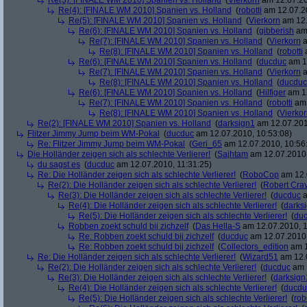
Re(3): [FINALE WM 2010] Spanien vs. Holland
(
Vierkorn
am 12.07.20
Re(4): [FINALE WM 2010] Spanien vs. Holland
(
robotti
am 12.07.20
Re(5): [FINALE WM 2010] Spanien vs. Holland
(
Vierkorn
am 12.
Re(6): [FINALE WM 2010] Spanien vs. Holland
(
gibberish
am 
Re(7): [FINALE WM 2010] Spanien vs. Holland
(
Vierkorn
a
Re(8): [FINALE WM 2010] Spanien vs. Holland
(
robotti
a
Re(6): [FINALE WM 2010] Spanien vs. Holland
(
ducduc
am 12
Re(7): [FINALE WM 2010] Spanien vs. Holland
(
Vierkorn
a
Re(8): [FINALE WM 2010] Spanien vs. Holland
(
ducduc
Re(6): [FINALE WM 2010] Spanien vs. Holland
(
Hilfiger
am 12
Re(7): [FINALE WM 2010] Spanien vs. Holland
(
robotti
am 
Re(8): [FINALE WM 2010] Spanien vs. Holland
(
Vierko
Re(2): [FINALE WM 2010] Spanien vs. Holland
(
darksign1
am 12.07.201
Flitzer Jimmy Jump beim WM-Pokal
(
ducduc
am 12.07.2010, 10:53:08)
Re: Flitzer Jimmy Jump beim WM-Pokal
(
Geri_65
am 12.07.2010, 10:56
Die Holländer zeigen sich als schlechte Verlierer!
(
Sajhtam
am 12.07.2010,
du sagst es
(
ducduc
am 12.07.2010, 11:31:25)
Re: Die Holländer zeigen sich als schlechte Verlierer!
(
RoboCop
am 12.
Re(2): Die Holländer zeigen sich als schlechte Verlierer!
(
Robert Cra
Re(3): Die Holländer zeigen sich als schlechte Verlierer!
(
ducduc
a
Re(4): Die Holländer zeigen sich als schlechte Verlierer!
(
darks
Re(5): Die Holländer zeigen sich als schlechte Verlierer!
(
du
Robben zoekt schuld bij zichzelf
(
Das Hella-S
am 12.07.2010, 1
Re: Robben zoekt schuld bij zichzelf
(
ducduc
am 12.07.2010,
Re: Robben zoekt schuld bij zichzelf
(
Collectors_edition
am 1
Re: Die Holländer zeigen sich als schlechte Verlierer!
(
Wizard51
am 12.0
Re(2): Die Holländer zeigen sich als schlechte Verlierer!
(
ducduc
am 1
Re(3): Die Holländer zeigen sich als schlechte Verlierer!
(
darksign
Re(4): Die Holländer zeigen sich als schlechte Verlierer!
(
ducdu
Re(5): Die Holländer zeigen sich als schlechte Verlierer!
(
rob