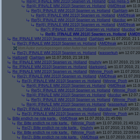
Re(4): [FINALE WM 2010] Spanien vs. Holland
(
Das Hella-S
am 11
Re(4): [FINALE WM 2010] Spanien vs. Holland
(
AMDfreak
am 11.0
Re(5): [FINALE WM 2010] Spanien vs. Holland
(
Sajhtam
am 11.
Re(6): [FINALE WM 2010] Spanien vs. Holland
(
AMDfreak
am
Re(5): [FINALE WM 2010] Spanien vs. Holland
(
ducduc
am 12.0
Re(6): [FINALE WM 2010] Spanien vs. Holland
(
AMDfreak
am
Re(7): [FINALE WM 2010] Spanien vs. Holland
(
ducduc
am
Re(8): [FINALE WM 2010] Spanien vs. Holland
(
AMDf
Re: [FINALE WM 2010] Spanien vs. Holland
(
Sajhtam
am 11.07.2010, 21:1
Re(2): [FINALE WM 2010] Spanien vs. Holland
(
AMDfreak
am 11.07.201
Vom Autor zurückgezogen oder Autor hat seine Registrierung nicht bestä
Re(2): [FINALE WM 2010] Spanien vs. Holland
(
wasserkuh
am 12.07.20
Halbzeit!
(
Sajhtam
am 11.07.2010, 21:18:19)
Re: [FINALE WM 2010] Spanien vs. Holland
(
muhrly
am 11.07.2010, 21:19
Re: [FINALE WM 2010] Spanien vs. Holland
(
darksign1
am 11.07.2010, 21
Re: [FINALE WM 2010] Spanien vs. Holland
(
Winnie_Pooh
am 11.07.2010,
Re(2): [FINALE WM 2010] Spanien vs. Holland
(
AMDfreak
am 11.07.201
Re(3): [FINALE WM 2010] Spanien vs. Holland
(
Winnie_Pooh
am 11.
Re(4): [FINALE WM 2010] Spanien vs. Holland
(
AMDfreak
am 11.0
Re(5): [FINALE WM 2010] Spanien vs. Holland
(
Winnie_Pooh
a
Re(4): [FINALE WM 2010] Spanien vs. Holland
(
ducduc
am 12.07.2
Re(5): [FINALE WM 2010] Spanien vs. Holland
(
Winnie_Pooh
a
Re(4): [FINALE WM 2010] Spanien vs. Holland
(
wasserkuh
am 12.
Re(2): [FINALE WM 2010] Spanien vs. Holland
(
ducduc
am 12.07.2010, 
Re(3): [FINALE WM 2010] Spanien vs. Holland
(
Winnie_Pooh
am 12.
Bitte endlich ne rote karte..
(
AMDfreak
am 11.07.2010, 21:45:09)
Re: Bitte endlich ne rote karte..
(
Winnie_Pooh
am 11.07.2010, 21:49:12)
Re(2): Bitte endlich ne rote karte..
(
muhrly
am 11.07.2010, 21:50:51)
Re: Bitte endlich ne rote karte..
(
Winnie_Pooh
am 11.07.2010, 22:09:04)
Re(2): Bitte endlich ne rote karte..
(
AMDfreak
am 11.07.2010, 22:10:0