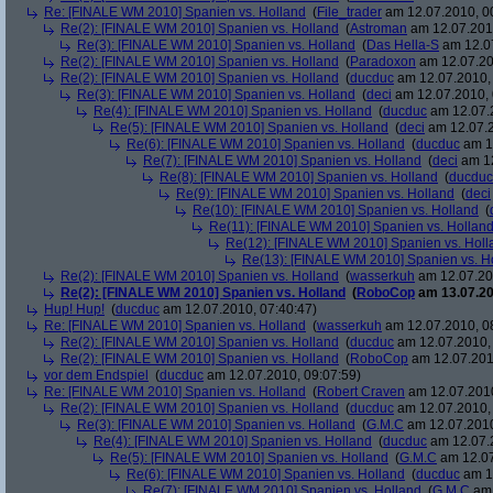
Re: [FINALE WM 2010] Spanien vs. Holland
(
File_trader
am 12.07.2010, 0
Re(2): [FINALE WM 2010] Spanien vs. Holland
(
Astroman
am 12.07.2010
Re(3): [FINALE WM 2010] Spanien vs. Holland
(
Das Hella-S
am 12.07
Re(2): [FINALE WM 2010] Spanien vs. Holland
(
Paradoxon
am 12.07.20
Re(2): [FINALE WM 2010] Spanien vs. Holland
(
ducduc
am 12.07.2010, 
Re(3): [FINALE WM 2010] Spanien vs. Holland
(
deci
am 12.07.2010, 
Re(4): [FINALE WM 2010] Spanien vs. Holland
(
ducduc
am 12.07.2
Re(5): [FINALE WM 2010] Spanien vs. Holland
(
deci
am 12.07.2
Re(6): [FINALE WM 2010] Spanien vs. Holland
(
ducduc
am 12
Re(7): [FINALE WM 2010] Spanien vs. Holland
(
deci
am 12
Re(8): [FINALE WM 2010] Spanien vs. Holland
(
ducduc
Re(9): [FINALE WM 2010] Spanien vs. Holland
(
deci
Re(10): [FINALE WM 2010] Spanien vs. Holland
(
Re(11): [FINALE WM 2010] Spanien vs. Hollan
Re(12): [FINALE WM 2010] Spanien vs. Holl
Re(13): [FINALE WM 2010] Spanien vs. H
Re(2): [FINALE WM 2010] Spanien vs. Holland
(
wasserkuh
am 12.07.20
Re(2): [FINALE WM 2010] Spanien vs. Holland
(
RoboCop
am 13.07.20
Hup! Hup!
(
ducduc
am 12.07.2010, 07:40:47)
Re: [FINALE WM 2010] Spanien vs. Holland
(
wasserkuh
am 12.07.2010, 0
Re(2): [FINALE WM 2010] Spanien vs. Holland
(
ducduc
am 12.07.2010, 
Re(2): [FINALE WM 2010] Spanien vs. Holland
(
RoboCop
am 12.07.201
vor dem Endspiel
(
ducduc
am 12.07.2010, 09:07:59)
Re: [FINALE WM 2010] Spanien vs. Holland
(
Robert Craven
am 12.07.2010
Re(2): [FINALE WM 2010] Spanien vs. Holland
(
ducduc
am 12.07.2010, 
Re(3): [FINALE WM 2010] Spanien vs. Holland
(
G.M.C
am 12.07.2010
Re(4): [FINALE WM 2010] Spanien vs. Holland
(
ducduc
am 12.07.2
Re(5): [FINALE WM 2010] Spanien vs. Holland
(
G.M.C
am 12.07
Re(6): [FINALE WM 2010] Spanien vs. Holland
(
ducduc
am 12
Re(7): [FINALE WM 2010] Spanien vs. Holland
(
G.M.C
am 