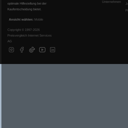
Unternehmen
optimale Hilfestellung bei der
J
Kaufentscheidung bietet.
P
Ansicht wählen:
Mobile
Copyright © 1997-2026
Preisvergleich Internet Services
AG