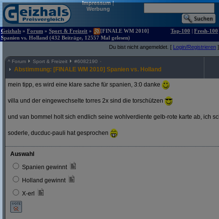
Impressum
|
Werbung
Geizhals
»
Forum
»
Sport & Freizeit
»
[FINALE WM 2010]
Top-100
|
Fresh-100
Spanien vs. Holland (432 Beiträge, 12557 Mal gelesen)
Du bist nicht angemeldet. [
Login/Registrieren
]
^
Forum
Sport & Freizeit
#
6082190
Abstimmung: [FINALE WM 2010] Spanien vs. Holland
mein tipp, es wird eine klare sache für spanien, 3:0 danke
villa und der eingewechselte torres 2x sind die torschützen
und van bommel holt sich endlich seine wohlverdiente gelb-rote karte ab, ich s
soderle, ducduc-pauli hat gesprochen
Auswahl
Spanien gewinnt
Holland gewinnt
X-erl