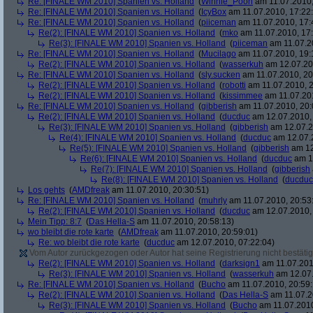
Re: [FINALE WM 2010] Spanien vs. Holland
(
Winnie_Pooh
am 11.07.2010,
Re: [FINALE WM 2010] Spanien vs. Holland
(
IcyBox
am 11.07.2010, 17:22
Re: [FINALE WM 2010] Spanien vs. Holland
(
piiceman
am 11.07.2010, 17:
Re(2): [FINALE WM 2010] Spanien vs. Holland
(
mko
am 11.07.2010, 17:
Re(3): [FINALE WM 2010] Spanien vs. Holland
(
piiceman
am 11.07.2
Re: [FINALE WM 2010] Spanien vs. Holland
(
Mucilago
am 11.07.2010, 19:
Re(2): [FINALE WM 2010] Spanien vs. Holland
(
wasserkuh
am 12.07.20
Re: [FINALE WM 2010] Spanien vs. Holland
(
sly.sucken
am 11.07.2010, 20
Re(2): [FINALE WM 2010] Spanien vs. Holland
(
robotti
am 11.07.2010, 2
Re(2): [FINALE WM 2010] Spanien vs. Holland
(
kissimmee
am 11.07.201
Re: [FINALE WM 2010] Spanien vs. Holland
(
gibberish
am 11.07.2010, 20:
Re(2): [FINALE WM 2010] Spanien vs. Holland
(
ducduc
am 12.07.2010, 
Re(3): [FINALE WM 2010] Spanien vs. Holland
(
gibberish
am 12.07.2
Re(4): [FINALE WM 2010] Spanien vs. Holland
(
ducduc
am 12.07.2
Re(5): [FINALE WM 2010] Spanien vs. Holland
(
gibberish
am 12
Re(6): [FINALE WM 2010] Spanien vs. Holland
(
ducduc
am 12
Re(7): [FINALE WM 2010] Spanien vs. Holland
(
gibberish
Re(8): [FINALE WM 2010] Spanien vs. Holland
(
ducduc
Los gehts
(
AMDfreak
am 11.07.2010, 20:30:51)
Re: [FINALE WM 2010] Spanien vs. Holland
(
muhrly
am 11.07.2010, 20:53
Re(2): [FINALE WM 2010] Spanien vs. Holland
(
ducduc
am 12.07.2010, 
Mein Tipp: 8:7
(
Das Hella-S
am 11.07.2010, 20:58:13)
wo bleibt die rote karte
(
AMDfreak
am 11.07.2010, 20:59:01)
Re: wo bleibt die rote karte
(
ducduc
am 12.07.2010, 07:22:04)
Vom Autor zurückgezogen oder Autor hat seine Registrierung nicht bestätig
Re(2): [FINALE WM 2010] Spanien vs. Holland
(
darksign1
am 11.07.201
Re(3): [FINALE WM 2010] Spanien vs. Holland
(
wasserkuh
am 12.07.
Re: [FINALE WM 2010] Spanien vs. Holland
(
Bucho
am 11.07.2010, 20:59:
Re(2): [FINALE WM 2010] Spanien vs. Holland
(
Das Hella-S
am 11.07.2
Re(3): [FINALE WM 2010] Spanien vs. Holland
(
Bucho
am 11.07.2010