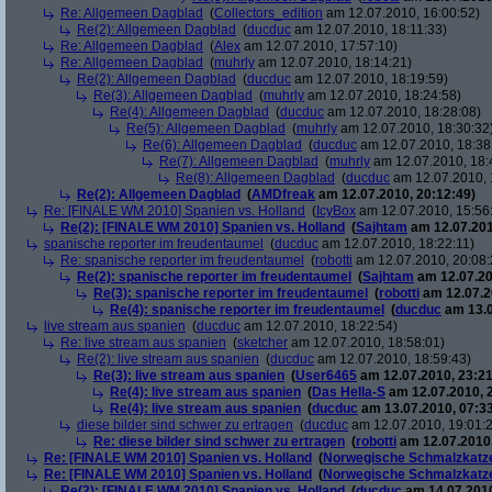
Re: Allgemeen Dagblad
(
Collectors_edition
am 12.07.2010, 16:00:52)
Re(2): Allgemeen Dagblad
(
ducduc
am 12.07.2010, 18:11:33)
Re: Allgemeen Dagblad
(
Alex
am 12.07.2010, 17:57:10)
Re: Allgemeen Dagblad
(
muhrly
am 12.07.2010, 18:14:21)
Re(2): Allgemeen Dagblad
(
ducduc
am 12.07.2010, 18:19:59)
Re(3): Allgemeen Dagblad
(
muhrly
am 12.07.2010, 18:24:58)
Re(4): Allgemeen Dagblad
(
ducduc
am 12.07.2010, 18:28:08)
Re(5): Allgemeen Dagblad
(
muhrly
am 12.07.2010, 18:30:32
Re(6): Allgemeen Dagblad
(
ducduc
am 12.07.2010, 18:38
Re(7): Allgemeen Dagblad
(
muhrly
am 12.07.2010, 18:
Re(8): Allgemeen Dagblad
(
ducduc
am 12.07.2010, 
Re(2): Allgemeen Dagblad
(
AMDfreak
am 12.07.2010, 20:12:49)
Re: [FINALE WM 2010] Spanien vs. Holland
(
IcyBox
am 12.07.2010, 15:56
Re(2): [FINALE WM 2010] Spanien vs. Holland
(
Sajhtam
am 12.07.201
spanische reporter im freudentaumel
(
ducduc
am 12.07.2010, 18:22:11)
Re: spanische reporter im freudentaumel
(
robotti
am 12.07.2010, 20:08:
Re(2): spanische reporter im freudentaumel
(
Sajhtam
am 12.07.20
Re(3): spanische reporter im freudentaumel
(
robotti
am 12.07.2
Re(4): spanische reporter im freudentaumel
(
ducduc
am 13.0
live stream aus spanien
(
ducduc
am 12.07.2010, 18:22:54)
Re: live stream aus spanien
(
sketcher
am 12.07.2010, 18:58:01)
Re(2): live stream aus spanien
(
ducduc
am 12.07.2010, 18:59:43)
Re(3): live stream aus spanien
(
User6465
am 12.07.2010, 23:21
Re(4): live stream aus spanien
(
Das Hella-S
am 12.07.2010, 
Re(4): live stream aus spanien
(
ducduc
am 13.07.2010, 07:33
diese bilder sind schwer zu ertragen
(
ducduc
am 12.07.2010, 19:01:
Re: diese bilder sind schwer zu ertragen
(
robotti
am 12.07.2010,
Re: [FINALE WM 2010] Spanien vs. Holland
(
Norwegische Schmalzkatz
Re: [FINALE WM 2010] Spanien vs. Holland
(
Norwegische Schmalzkatz
Re(2): [FINALE WM 2010] Spanien vs. Holland
(
ducduc
am 14.07.2010