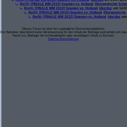
Re(3): [FINALE WM 2010] Spanien vs. Holland
(
Norwegische Schm
Re(4): [FINALE WM 2010] Spanien vs. Holland
(
ducduc
am 14.07
Re(5): [FINALE WM 2010] Spanien vs. Holland
(
Norwegische 
Re(6): [FINALE WM 2010] Spanien vs. Holland
(
ducduc
am 
Dieses Forum ist eine frei zugängliche Diskussionsplattform.
Der Betreiber übernimmt keine Verantwortung für den Inhalt der Beiträge und behält sich das
Recht vor, Beiträge mit rechtswidrigem oder anstößigem Inhalt zu löschen.
Datenschutzerklärung