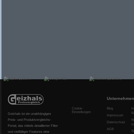
Unternehme
Cookie-
Blog
I
Einstellungen
f
Geizhals ist ein unabhängiges
Impressum
Preis- und Produktvergleichs-
W
Datenschutz
s
Portal, das mittels detaillierter Filter
AGB
T
und vielfältiger Features eine