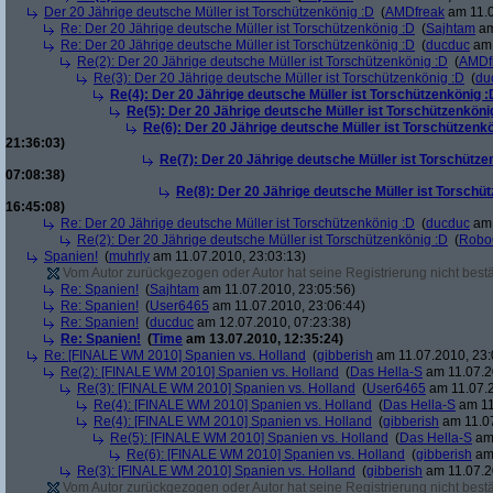
Der 20 Jährige deutsche Müller ist Torschützenkönig :D
(
AMDfreak
am 11.0
Re: Der 20 Jährige deutsche Müller ist Torschützenkönig :D
(
Sajhtam
am
Re: Der 20 Jährige deutsche Müller ist Torschützenkönig :D
(
ducduc
am 
Re(2): Der 20 Jährige deutsche Müller ist Torschützenkönig :D
(
AMDf
Re(3): Der 20 Jährige deutsche Müller ist Torschützenkönig :D
(
du
Re(4): Der 20 Jährige deutsche Müller ist Torschützenkönig :
Re(5): Der 20 Jährige deutsche Müller ist Torschützenköni
Re(6): Der 20 Jährige deutsche Müller ist Torschützenk
21:36:03)
Re(7): Der 20 Jährige deutsche Müller ist Torschütze
07:08:38)
Re(8): Der 20 Jährige deutsche Müller ist Torschü
16:45:08)
Re: Der 20 Jährige deutsche Müller ist Torschützenkönig :D
(
ducduc
am 
Re(2): Der 20 Jährige deutsche Müller ist Torschützenkönig :D
(
Robo
Spanien!
(
muhrly
am 11.07.2010, 23:03:13)
Vom Autor zurückgezogen oder Autor hat seine Registrierung nicht bestä
Re: Spanien!
(
Sajhtam
am 11.07.2010, 23:05:56)
Re: Spanien!
(
User6465
am 11.07.2010, 23:06:44)
Re: Spanien!
(
ducduc
am 12.07.2010, 07:23:38)
Re: Spanien!
(
Time
am 13.07.2010, 12:35:24)
Re: [FINALE WM 2010] Spanien vs. Holland
(
gibberish
am 11.07.2010, 23:
Re(2): [FINALE WM 2010] Spanien vs. Holland
(
Das Hella-S
am 11.07.2
Re(3): [FINALE WM 2010] Spanien vs. Holland
(
User6465
am 11.07.2
Re(4): [FINALE WM 2010] Spanien vs. Holland
(
Das Hella-S
am 11
Re(4): [FINALE WM 2010] Spanien vs. Holland
(
gibberish
am 11.07
Re(5): [FINALE WM 2010] Spanien vs. Holland
(
Das Hella-S
am 
Re(6): [FINALE WM 2010] Spanien vs. Holland
(
gibberish
am 
Re(3): [FINALE WM 2010] Spanien vs. Holland
(
gibberish
am 11.07.2
Vom Autor zurückgezogen oder Autor hat seine Registrierung nicht bestä