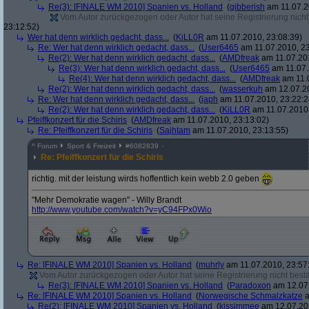
Re(3): [FINALE WM 2010] Spanien vs. Holland
(
gibberish
am 11.07.2
Vom Autor zurückgezogen oder Autor hat seine Registrierung nicht 
23:12:52)
Wer hat denn wirklich gedacht, dass...
(
KiLL0R
am 11.07.2010, 23:08:39)
Re: Wer hat denn wirklich gedacht, dass...
(
User6465
am 11.07.2010, 23
Re(2): Wer hat denn wirklich gedacht, dass...
(
AMDfreak
am 11.07.201
Re(3): Wer hat denn wirklich gedacht, dass...
(
User6465
am 11.07.
Re(4): Wer hat denn wirklich gedacht, dass...
(
AMDfreak
am 11.0
Re(2): Wer hat denn wirklich gedacht, dass...
(
wasserkuh
am 12.07.20
Re: Wer hat denn wirklich gedacht, dass...
(
japh
am 11.07.2010, 23:22:2
Re(2): Wer hat denn wirklich gedacht, dass...
(
KiLL0R
am 11.07.2010,
Pfeiffkonzert für die Schiris
(
AMDfreak
am 11.07.2010, 23:13:02)
Re: Pfeiffkonzert für die Schiris
(
Sajhtam
am 11.07.2010, 23:13:55)
^
Forum
Sport & Freizeit
#
6082839
Re: Pfeiffkonzert für die Schiris
richtig. mit der leistung wirds hoffentlich kein webb 2.0 geben
"Mehr Demokratie wagen" - Willy Brandt
http:/
/
www.youtube.com/
watch?
v=yC94FPx0Wio
Re: [FINALE WM 2010] Spanien vs. Holland
(
muhrly
am 11.07.2010, 23:57
Vom Autor zurückgezogen oder Autor hat seine Registrierung nicht bestä
Re(3): [FINALE WM 2010] Spanien vs. Holland
(
Paradoxon
am 12.07.
Re: [FINALE WM 2010] Spanien vs. Holland
(
Norwegische Schmalzkatze
a
Re(2): [FINALE WM 2010] Spanien vs. Holland
(
kissimmee
am 12.07.201