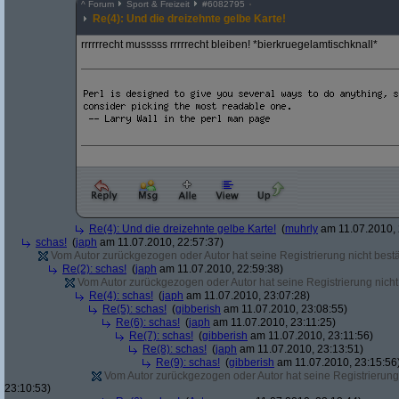
^
Forum
Sport & Freizeit
#
6082795
Re(4): Und die dreizehnte gelbe Karte!
rrrrrrecht musssss rrrrrecht bleiben! *bierkruegelamtischknall*
Re(4): Und die dreizehnte gelbe Karte!
(
muhrly
am 11.07.2010, 
schas!
(
japh
am 11.07.2010, 22:57:37)
Vom Autor zurückgezogen oder Autor hat seine Registrierung nicht bestä
Re(2): schas!
(
japh
am 11.07.2010, 22:59:38)
Vom Autor zurückgezogen oder Autor hat seine Registrierung nicht 
Re(4): schas!
(
japh
am 11.07.2010, 23:07:28)
Re(5): schas!
(
gibberish
am 11.07.2010, 23:08:55)
Re(6): schas!
(
japh
am 11.07.2010, 23:11:25)
Re(7): schas!
(
gibberish
am 11.07.2010, 23:11:56)
Re(8): schas!
(
japh
am 11.07.2010, 23:13:51)
Re(9): schas!
(
gibberish
am 11.07.2010, 23:15:56
Vom Autor zurückgezogen oder Autor hat seine Registrierung 
23:10:53)