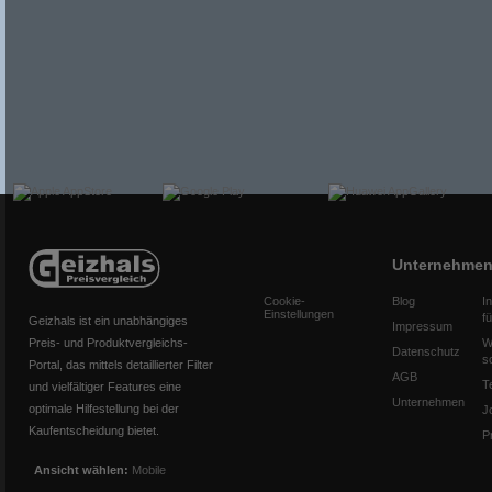
Unternehme
Cookie-
Blog
I
Einstellungen
f
Geizhals ist ein unabhängiges
Impressum
Preis- und Produktvergleichs-
W
Datenschutz
s
Portal, das mittels detaillierter Filter
AGB
T
und vielfältiger Features eine
Unternehmen
optimale Hilfestellung bei der
J
Kaufentscheidung bietet.
P
Ansicht wählen:
Mobile