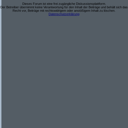
Dieses Forum ist eine frei zugängliche Diskussionsplattform.
Der Betreiber übernimmt keine Verantwortung für den Inhalt der Beiträge und behält sich das
Recht vor, Beiträge mit rechtswidrigem oder anstößigem Inhalt zu löschen.
Datenschutzerklärung