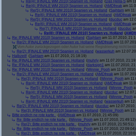
Re(4): [FINALE WM 2010] Spanien vs. Holland
(
Das Hella-S
am 11
Re(4): [FINALE WM 2010] Spanien vs. Holland
(
AMDfreak
am 11.0
Re(5): [FINALE WM 2010] Spanien vs. Holland
(
Sajhtam
am 11.
Re(6): [FINALE WM 2010] Spanien vs. Holland
(
AMDfreak
am
Re(5): [FINALE WM 2010] Spanien vs. Holland
(
ducduc
am 12.0
Re(6): [FINALE WM 2010] Spanien vs. Holland
(
AMDfreak
am
Re(7): [FINALE WM 2010] Spanien vs. Holland
(
ducduc
am
Re(8): [FINALE WM 2010] Spanien vs. Holland
(
AMDf
Re: [FINALE WM 2010] Spanien vs. Holland
(
Sajhtam
am 11.07.2010, 21:1
Re(2): [FINALE WM 2010] Spanien vs. Holland
(
AMDfreak
am 11.07.201
Vom Autor zurückgezogen oder Autor hat seine Registrierung nicht bestä
Re(2): [FINALE WM 2010] Spanien vs. Holland
(
wasserkuh
am 12.07.20
Halbzeit!
(
Sajhtam
am 11.07.2010, 21:18:19)
Re: [FINALE WM 2010] Spanien vs. Holland
(
muhrly
am 11.07.2010, 21:19
Re: [FINALE WM 2010] Spanien vs. Holland
(
darksign1
am 11.07.2010, 21
Re: [FINALE WM 2010] Spanien vs. Holland
(
Winnie_Pooh
am 11.07.2010,
Re(2): [FINALE WM 2010] Spanien vs. Holland
(
AMDfreak
am 11.07.201
Re(3): [FINALE WM 2010] Spanien vs. Holland
(
Winnie_Pooh
am 11.
Re(4): [FINALE WM 2010] Spanien vs. Holland
(
AMDfreak
am 11.0
Re(5): [FINALE WM 2010] Spanien vs. Holland
(
Winnie_Pooh
a
Re(4): [FINALE WM 2010] Spanien vs. Holland
(
ducduc
am 12.07.2
Re(5): [FINALE WM 2010] Spanien vs. Holland
(
Winnie_Pooh
a
Re(4): [FINALE WM 2010] Spanien vs. Holland
(
wasserkuh
am 12.
Re(2): [FINALE WM 2010] Spanien vs. Holland
(
ducduc
am 12.07.2010, 
Re(3): [FINALE WM 2010] Spanien vs. Holland
(
Winnie_Pooh
am 12.
Bitte endlich ne rote karte..
(
AMDfreak
am 11.07.2010, 21:45:09)
Re: Bitte endlich ne rote karte..
(
Winnie_Pooh
am 11.07.2010, 21:49:12)
Re(2): Bitte endlich ne rote karte..
(
muhrly
am 11.07.2010, 21:50:51)
Re: Bitte endlich ne rote karte..
(
Winnie_Pooh
am 11.07.2010, 22:09:04)
Re(2): Bitte endlich ne rote karte..
(
AMDfreak
am 11.07.2010, 22:10:0