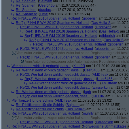
Re: Spanien!
(
Sajhtam
am 11.07.2010, 23:05:56)
Re: Spanien!
(
User6465
am 11.07.2010, 23:06:44)
Re: Spanien!
(
ducduc
am 12.07.2010, 07:23:38)
Re: Spanien!
(
Time
am 13.07.2010, 12:35:24)
Re: [FINALE WM 2010] Spanien vs. Holland
(
gibberish
am 11.07.2010, 23:
Re(2): [FINALE WM 2010] Spanien vs. Holland
(
Das Hella-S
am 11.07.2
Re(3): [FINALE WM 2010] Spanien vs. Holland
(
User6465
am 11.07.2
Re(4): [FINALE WM 2010] Spanien vs. Holland
(
Das Hella-S
am 11
Re(4): [FINALE WM 2010] Spanien vs. Holland
(
gibberish
am 11.07
Re(5): [FINALE WM 2010] Spanien vs. Holland
(
Das Hella-S
am 
Re(6): [FINALE WM 2010] Spanien vs. Holland
(
gibberish
am 
Re(3): [FINALE WM 2010] Spanien vs. Holland
(
gibberish
am 11.07.2
Vom Autor zurückgezogen oder Autor hat seine Registrierung nicht bestä
Re(3): [FINALE WM 2010] Spanien vs. Holland
(
gibberish
am 11.07.2
Vom Autor zurückgezogen oder Autor hat seine Registrierung nicht 
Wer hat denn wirklich gedacht, dass...
(
KiLL0R
am 11.07.2010, 23:08:39)
Re: Wer hat denn wirklich gedacht, dass...
(
User6465
am 11.07.2010, 23
Re(2): Wer hat denn wirklich gedacht, dass...
(
AMDfreak
am 11.07.201
Re(3): Wer hat denn wirklich gedacht, dass...
(
User6465
am 11.07.
Re(4): Wer hat denn wirklich gedacht, dass...
(
AMDfreak
am 11.0
Re(2): Wer hat denn wirklich gedacht, dass...
(
wasserkuh
am 12.07.20
Re: Wer hat denn wirklich gedacht, dass...
(
japh
am 11.07.2010, 23:22:2
Re(2): Wer hat denn wirklich gedacht, dass...
(
KiLL0R
am 11.07.2010,
Pfeiffkonzert für die Schiris
(
AMDfreak
am 11.07.2010, 23:13:02)
Re: Pfeiffkonzert für die Schiris
(
Sajhtam
am 11.07.2010, 23:13:55)
Re: Pfeiffkonzert für die Schiris
(
Das Hella-S
am 11.07.2010, 23:14:22)
Re: [FINALE WM 2010] Spanien vs. Holland
(
muhrly
am 11.07.2010, 23:57
Vom Autor zurückgezogen oder Autor hat seine Registrierung nicht bestä
Re(3): [FINALE WM 2010] Spanien vs. Holland
(
Paradoxon
am 12.07.
Re: [FINALE WM 2010] Spanien vs. Holland
(
Norwegische Schmalzkatze
a