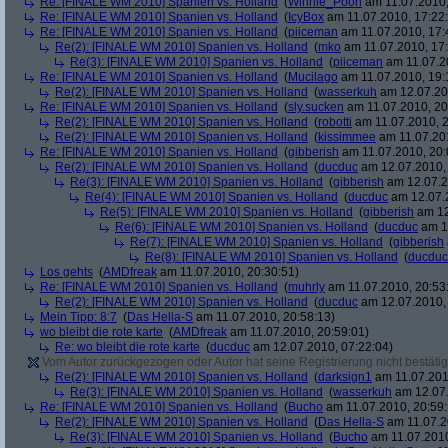
Re: [FINALE WM 2010] Spanien vs. Holland
(
Winnie_Pooh
am 11.07.2010,
Re: [FINALE WM 2010] Spanien vs. Holland
(
IcyBox
am 11.07.2010, 17:22
Re: [FINALE WM 2010] Spanien vs. Holland
(
piiceman
am 11.07.2010, 17:
Re(2): [FINALE WM 2010] Spanien vs. Holland
(
mko
am 11.07.2010, 17:
Re(3): [FINALE WM 2010] Spanien vs. Holland
(
piiceman
am 11.07.2
Re: [FINALE WM 2010] Spanien vs. Holland
(
Mucilago
am 11.07.2010, 19:
Re(2): [FINALE WM 2010] Spanien vs. Holland
(
wasserkuh
am 12.07.20
Re: [FINALE WM 2010] Spanien vs. Holland
(
sly.sucken
am 11.07.2010, 20
Re(2): [FINALE WM 2010] Spanien vs. Holland
(
robotti
am 11.07.2010, 2
Re(2): [FINALE WM 2010] Spanien vs. Holland
(
kissimmee
am 11.07.201
Re: [FINALE WM 2010] Spanien vs. Holland
(
gibberish
am 11.07.2010, 20:
Re(2): [FINALE WM 2010] Spanien vs. Holland
(
ducduc
am 12.07.2010, 
Re(3): [FINALE WM 2010] Spanien vs. Holland
(
gibberish
am 12.07.2
Re(4): [FINALE WM 2010] Spanien vs. Holland
(
ducduc
am 12.07.2
Re(5): [FINALE WM 2010] Spanien vs. Holland
(
gibberish
am 12
Re(6): [FINALE WM 2010] Spanien vs. Holland
(
ducduc
am 12
Re(7): [FINALE WM 2010] Spanien vs. Holland
(
gibberish
Re(8): [FINALE WM 2010] Spanien vs. Holland
(
ducduc
Los gehts
(
AMDfreak
am 11.07.2010, 20:30:51)
Re: [FINALE WM 2010] Spanien vs. Holland
(
muhrly
am 11.07.2010, 20:53
Re(2): [FINALE WM 2010] Spanien vs. Holland
(
ducduc
am 12.07.2010, 
Mein Tipp: 8:7
(
Das Hella-S
am 11.07.2010, 20:58:13)
wo bleibt die rote karte
(
AMDfreak
am 11.07.2010, 20:59:01)
Re: wo bleibt die rote karte
(
ducduc
am 12.07.2010, 07:22:04)
Vom Autor zurückgezogen oder Autor hat seine Registrierung nicht bestätig
Re(2): [FINALE WM 2010] Spanien vs. Holland
(
darksign1
am 11.07.201
Re(3): [FINALE WM 2010] Spanien vs. Holland
(
wasserkuh
am 12.07.
Re: [FINALE WM 2010] Spanien vs. Holland
(
Bucho
am 11.07.2010, 20:59:
Re(2): [FINALE WM 2010] Spanien vs. Holland
(
Das Hella-S
am 11.07.2
Re(3): [FINALE WM 2010] Spanien vs. Holland
(
Bucho
am 11.07.2010