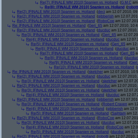
Re(7): [FINALE WM 2010] Spanien vs. Holland
(
G.M.C
am 
Re(8): [FINALE WM 2010] Spanien vs. Holland
(
robott
Re(2): [FINALE WM 2010] Spanien vs. Holland
(
deci
am 12.07.2010, 09
Re(2): [FINALE WM 2010] Spanien vs. Holland
(
gibberish
am 12.07.2010
Re(2): [FINALE WM 2010] Spanien vs. Holland
(
RoboCop
am 12.07.201
Re: [FINALE WM 2010] Spanien vs. Holland
(
Geri_65
am 12.07.2010, 10:4
Re(2): [FINALE WM 2010] Spanien vs. Holland
(
ducduc
am 12.07.2010, 
Re(3): [FINALE WM 2010] Spanien vs. Holland
(
Geri_65
am 12.07.20
Re(4): [FINALE WM 2010] Spanien vs. Holland
(
ducduc
am 12.07.2
Re(5): [FINALE WM 2010] Spanien vs. Holland
(
Geri_65
am 12.
Re(6): [FINALE WM 2010] Spanien vs. Holland
(
ducduc
am 12
Re(7): [FINALE WM 2010] Spanien vs. Holland
(
Geri_65
a
Re(8): [FINALE WM 2010] Spanien vs. Holland
(
ducduc
Re(9): [FINALE WM 2010] Spanien vs. Holland
(
Ger
Re(10): [FINALE WM 2010] Spanien vs. Holland
(
Re: [FINALE WM 2010] Spanien vs. Holland
(
sketcher
am 12.07.2010, 10:5
Re(2): [FINALE WM 2010] Spanien vs. Holland
(
ducduc
am 12.07.2010, 
Re(3): [FINALE WM 2010] Spanien vs. Holland
(
sketcher
am 12.07.20
Re(2): [FINALE WM 2010] Spanien vs. Holland
(
ducduc
am 12.07.2010, 
Re(3): [FINALE WM 2010] Spanien vs. Holland
(
sketcher
am 12.07.20
Re(4): [FINALE WM 2010] Spanien vs. Holland
(
ducduc
am 12.07.2
Re(2): [FINALE WM 2010] Spanien vs. Holland
(
gibberish
am 12.07.2010
Re(3): [FINALE WM 2010] Spanien vs. Holland
(
Robert Craven
am 12
Re(4): [FINALE WM 2010] Spanien vs. Holland
(
gibberish
am 12.07
Re(5): [FINALE WM 2010] Spanien vs. Holland
(
Sajhtam
am 12.
Re(2): [FINALE WM 2010] Spanien vs. Holland
(
RoboCop
am 12.07.2010
Re(3): [FINALE WM 2010] Spanien vs. Holland
(
ducduc
am 12.07.201
Re(4): [FINALE WM 2010] Spanien vs. Holland
(
RoboCop
am 12.0
Re(5): [FINALE WM 2010] Spanien vs. Holland
(
ducduc
am 12.0
Re(2): [FINALE WM 2010] Spanien vs. Holland
(
robotti
am 12.07.2010, 1