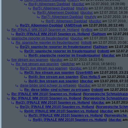
Re(4): Allgemeen Dagblad
(
ducduc
am 12.07.2010, 18:28:08)
Re(5): Allgemeen Dagblad
(
muhrly
am 12.07.2010, 18:30:32
Re(6): Allgemeen Dagblad
(
ducduc
am 12.07.2010, 18:38
Re(7): Allgemeen Dagblad
(
muhrly
am 12.07.2010, 18:
Re(8): Allgemeen Dagblad
(
ducduc
am 12.07.2010, 
Re(2): Allgemeen Dagblad
(
AMDfreak
am 12.07.2010, 20:12:49)
Re: [FINALE WM 2010] Spanien vs. Holland
(
IcyBox
am 12.07.2010, 15:56
Re(2): [FINALE WM 2010] Spanien vs. Holland
(
Sajhtam
am 12.07.201
spanische reporter im freudentaumel
(
ducduc
am 12.07.2010, 18:22:11)
Re: spanische reporter im freudentaumel
(
robotti
am 12.07.2010, 20:08:
Re(2): spanische reporter im freudentaumel
(
Sajhtam
am 12.07.20
Re(3): spanische reporter im freudentaumel
(
robotti
am 12.07.2
Re(4): spanische reporter im freudentaumel
(
ducduc
am 13.0
live stream aus spanien
(
ducduc
am 12.07.2010, 18:22:54)
Re: live stream aus spanien
(
sketcher
am 12.07.2010, 18:58:01)
Re(2): live stream aus spanien
(
ducduc
am 12.07.2010, 18:59:43)
Re(3): live stream aus spanien
(
User6465
am 12.07.2010, 23:21
Re(4): live stream aus spanien
(
Das Hella-S
am 12.07.2010, 
Re(4): live stream aus spanien
(
ducduc
am 13.07.2010, 07:33
diese bilder sind schwer zu ertragen
(
ducduc
am 12.07.2010, 19:01:
Re: diese bilder sind schwer zu ertragen
(
robotti
am 12.07.2010,
Re: [FINALE WM 2010] Spanien vs. Holland
(
Norwegische Schmalzkatz
Re: [FINALE WM 2010] Spanien vs. Holland
(
Norwegische Schmalzkatz
Re(2): [FINALE WM 2010] Spanien vs. Holland
(
ducduc
am 14.07.2010
Re(3): [FINALE WM 2010] Spanien vs. Holland
(
Norwegische Schm
Re(4): [FINALE WM 2010] Spanien vs. Holland
(
ducduc
am 14.07
Re(5): [FINALE WM 2010] Spanien vs. Holland
(
Norwegische 
Re(6): [FINALE WM 2010] Spanien vs. Holland
(
ducduc
am 