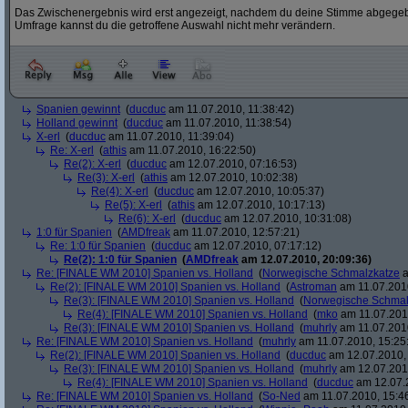
Das Zwischenergebnis wird erst angezeigt, nachdem du deine Stimme abgegebe
Umfrage kannst du die getroffene Auswahl nicht mehr verändern.
Spanien gewinnt
(
ducduc
am 11.07.2010, 11:38:42)
Holland gewinnt
(
ducduc
am 11.07.2010, 11:38:54)
X-erl
(
ducduc
am 11.07.2010, 11:39:04)
Re: X-erl
(
athis
am 11.07.2010, 16:22:50)
Re(2): X-erl
(
ducduc
am 12.07.2010, 07:16:53)
Re(3): X-erl
(
athis
am 12.07.2010, 10:02:38)
Re(4): X-erl
(
ducduc
am 12.07.2010, 10:05:37)
Re(5): X-erl
(
athis
am 12.07.2010, 10:17:13)
Re(6): X-erl
(
ducduc
am 12.07.2010, 10:31:08)
1:0 für Spanien
(
AMDfreak
am 11.07.2010, 12:57:21)
Re: 1:0 für Spanien
(
ducduc
am 12.07.2010, 07:17:12)
Re(2): 1:0 für Spanien
(
AMDfreak
am 12.07.2010, 20:09:36)
Re: [FINALE WM 2010] Spanien vs. Holland
(
Norwegische Schmalzkatze
a
Re(2): [FINALE WM 2010] Spanien vs. Holland
(
Astroman
am 11.07.2010
Re(3): [FINALE WM 2010] Spanien vs. Holland
(
Norwegische Schmal
Re(4): [FINALE WM 2010] Spanien vs. Holland
(
mko
am 11.07.2010
Re(3): [FINALE WM 2010] Spanien vs. Holland
(
muhrly
am 11.07.2010
Re: [FINALE WM 2010] Spanien vs. Holland
(
muhrly
am 11.07.2010, 15:25
Re(2): [FINALE WM 2010] Spanien vs. Holland
(
ducduc
am 12.07.2010, 
Re(3): [FINALE WM 2010] Spanien vs. Holland
(
muhrly
am 12.07.2010
Re(4): [FINALE WM 2010] Spanien vs. Holland
(
ducduc
am 12.07.2
Re: [FINALE WM 2010] Spanien vs. Holland
(
So-Ned
am 11.07.2010, 15:4