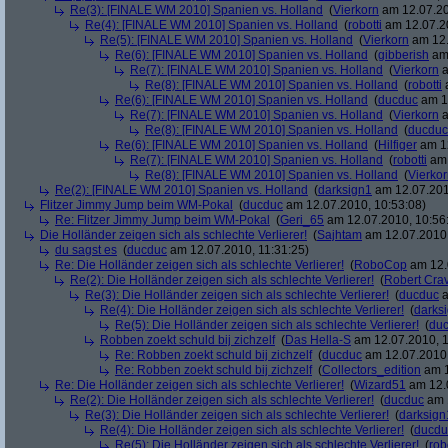
Re(3): [FINALE WM 2010] Spanien vs. Holland
(
Vierkorn
am 12.07.20
Re(4): [FINALE WM 2010] Spanien vs. Holland
(
robotti
am 12.07.20
Re(5): [FINALE WM 2010] Spanien vs. Holland
(
Vierkorn
am 12.
Re(6): [FINALE WM 2010] Spanien vs. Holland
(
gibberish
am 
Re(7): [FINALE WM 2010] Spanien vs. Holland
(
Vierkorn
a
Re(8): [FINALE WM 2010] Spanien vs. Holland
(
robotti
a
Re(6): [FINALE WM 2010] Spanien vs. Holland
(
ducduc
am 12
Re(7): [FINALE WM 2010] Spanien vs. Holland
(
Vierkorn
a
Re(8): [FINALE WM 2010] Spanien vs. Holland
(
ducduc
Re(6): [FINALE WM 2010] Spanien vs. Holland
(
Hilfiger
am 12
Re(7): [FINALE WM 2010] Spanien vs. Holland
(
robotti
am 
Re(8): [FINALE WM 2010] Spanien vs. Holland
(
Vierko
Re(2): [FINALE WM 2010] Spanien vs. Holland
(
darksign1
am 12.07.201
Flitzer Jimmy Jump beim WM-Pokal
(
ducduc
am 12.07.2010, 10:53:08)
Re: Flitzer Jimmy Jump beim WM-Pokal
(
Geri_65
am 12.07.2010, 10:56
Die Holländer zeigen sich als schlechte Verlierer!
(
Sajhtam
am 12.07.2010,
du sagst es
(
ducduc
am 12.07.2010, 11:31:25)
Re: Die Holländer zeigen sich als schlechte Verlierer!
(
RoboCop
am 12.
Re(2): Die Holländer zeigen sich als schlechte Verlierer!
(
Robert Cra
Re(3): Die Holländer zeigen sich als schlechte Verlierer!
(
ducduc
a
Re(4): Die Holländer zeigen sich als schlechte Verlierer!
(
darks
Re(5): Die Holländer zeigen sich als schlechte Verlierer!
(
du
Robben zoekt schuld bij zichzelf
(
Das Hella-S
am 12.07.2010, 1
Re: Robben zoekt schuld bij zichzelf
(
ducduc
am 12.07.2010,
Re: Robben zoekt schuld bij zichzelf
(
Collectors_edition
am 1
Re: Die Holländer zeigen sich als schlechte Verlierer!
(
Wizard51
am 12.0
Re(2): Die Holländer zeigen sich als schlechte Verlierer!
(
ducduc
am 1
Re(3): Die Holländer zeigen sich als schlechte Verlierer!
(
darksign
Re(4): Die Holländer zeigen sich als schlechte Verlierer!
(
ducdu
Re(5): Die Holländer zeigen sich als schlechte Verlierer!
(
rob