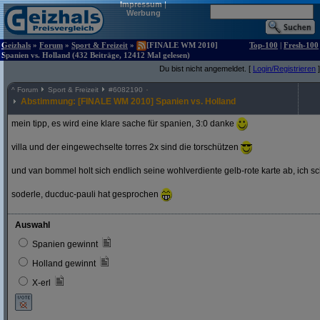
Impressum
|
Werbung
Geizhals
»
Forum
»
Sport & Freizeit
»
[FINALE WM 2010]
Top-100
|
Fresh-100
Spanien vs. Holland (432 Beiträge, 12412 Mal gelesen)
Du bist nicht angemeldet. [
Login/Registrieren
]
^
Forum
Sport & Freizeit
#
6082190
Abstimmung: [FINALE WM 2010] Spanien vs. Holland
mein tipp, es wird eine klare sache für spanien, 3:0 danke
villa und der eingewechselte torres 2x sind die torschützen
und van bommel holt sich endlich seine wohlverdiente gelb-rote karte ab, ich s
soderle, ducduc-pauli hat gesprochen
Auswahl
Spanien gewinnt
Holland gewinnt
X-erl