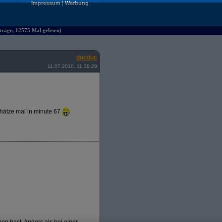
Impressum
|
Werbung
räge, 12575 Mal gelesen)
ducduc
11.07.2010, 11:38:29
chätze mal in minute 67