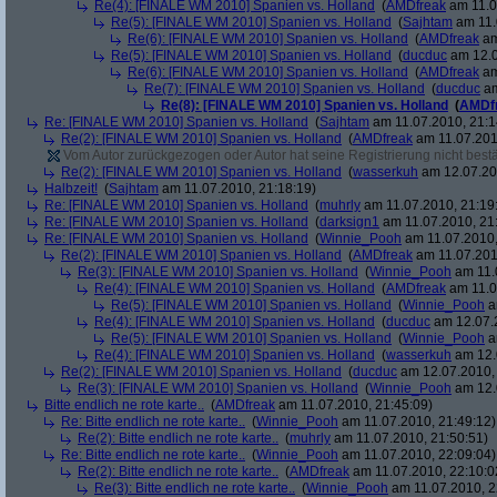
Re(4): [FINALE WM 2010] Spanien vs. Holland
(
AMDfreak
am 11.0
Re(5): [FINALE WM 2010] Spanien vs. Holland
(
Sajhtam
am 11.
Re(6): [FINALE WM 2010] Spanien vs. Holland
(
AMDfreak
am
Re(5): [FINALE WM 2010] Spanien vs. Holland
(
ducduc
am 12.0
Re(6): [FINALE WM 2010] Spanien vs. Holland
(
AMDfreak
am
Re(7): [FINALE WM 2010] Spanien vs. Holland
(
ducduc
am
Re(8): [FINALE WM 2010] Spanien vs. Holland
(
AMDf
Re: [FINALE WM 2010] Spanien vs. Holland
(
Sajhtam
am 11.07.2010, 21:1
Re(2): [FINALE WM 2010] Spanien vs. Holland
(
AMDfreak
am 11.07.201
Vom Autor zurückgezogen oder Autor hat seine Registrierung nicht bestä
Re(2): [FINALE WM 2010] Spanien vs. Holland
(
wasserkuh
am 12.07.20
Halbzeit!
(
Sajhtam
am 11.07.2010, 21:18:19)
Re: [FINALE WM 2010] Spanien vs. Holland
(
muhrly
am 11.07.2010, 21:19
Re: [FINALE WM 2010] Spanien vs. Holland
(
darksign1
am 11.07.2010, 21
Re: [FINALE WM 2010] Spanien vs. Holland
(
Winnie_Pooh
am 11.07.2010,
Re(2): [FINALE WM 2010] Spanien vs. Holland
(
AMDfreak
am 11.07.201
Re(3): [FINALE WM 2010] Spanien vs. Holland
(
Winnie_Pooh
am 11.
Re(4): [FINALE WM 2010] Spanien vs. Holland
(
AMDfreak
am 11.0
Re(5): [FINALE WM 2010] Spanien vs. Holland
(
Winnie_Pooh
a
Re(4): [FINALE WM 2010] Spanien vs. Holland
(
ducduc
am 12.07.2
Re(5): [FINALE WM 2010] Spanien vs. Holland
(
Winnie_Pooh
a
Re(4): [FINALE WM 2010] Spanien vs. Holland
(
wasserkuh
am 12.
Re(2): [FINALE WM 2010] Spanien vs. Holland
(
ducduc
am 12.07.2010, 
Re(3): [FINALE WM 2010] Spanien vs. Holland
(
Winnie_Pooh
am 12.
Bitte endlich ne rote karte..
(
AMDfreak
am 11.07.2010, 21:45:09)
Re: Bitte endlich ne rote karte..
(
Winnie_Pooh
am 11.07.2010, 21:49:12)
Re(2): Bitte endlich ne rote karte..
(
muhrly
am 11.07.2010, 21:50:51)
Re: Bitte endlich ne rote karte..
(
Winnie_Pooh
am 11.07.2010, 22:09:04)
Re(2): Bitte endlich ne rote karte..
(
AMDfreak
am 11.07.2010, 22:10:0
Re(3): Bitte endlich ne rote karte..
(
Winnie_Pooh
am 11.07.2010, 2