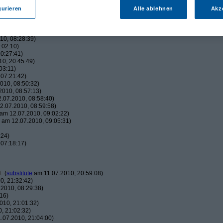
:38)
42:05)
gurieren
Alle ablehnen
Akz
45:00)
010, 17:50:38)
16:01)
10, 08:28:39)
:02:10)
0:27:41)
0, 20:45:49)
03:11)
07:21:42)
010, 08:50:32)
010, 08:57:13)
.07.2010, 08:58:40)
.07.2010, 08:59:58)
am 12.07.2010, 09:02:22)
am 12.07.2010, 09:05:31)
:24)
07:18:17)
t
(
substitute
am 11.07.2010, 20:59:08)
0, 21:32:42)
2010, 08:29:38)
16)
010, 21:01:32)
, 21:02:32)
.07.2010, 21:04:00)