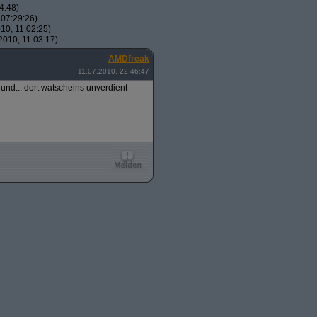
4:48)
07:29:26)
10, 11:02:25)
010, 11:03:17)
AMDfreak
11.07.2010, 22:46:47
. und... dort watscheins unverdient