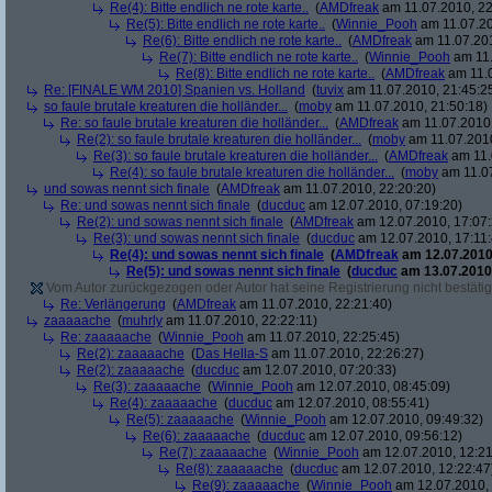
Re(4): Bitte endlich ne rote karte..
(
AMDfreak
am 11.07.2010, 22
Re(5): Bitte endlich ne rote karte..
(
Winnie_Pooh
am 11.07.20
Re(6): Bitte endlich ne rote karte..
(
AMDfreak
am 11.07.201
Re(7): Bitte endlich ne rote karte..
(
Winnie_Pooh
am 11.
Re(8): Bitte endlich ne rote karte..
(
AMDfreak
am 11.0
Re: [FINALE WM 2010] Spanien vs. Holland
(
tuvix
am 11.07.2010, 21:45:2
so faule brutale kreaturen die holländer...
(
moby
am 11.07.2010, 21:50:18)
Re: so faule brutale kreaturen die holländer...
(
AMDfreak
am 11.07.2010,
Re(2): so faule brutale kreaturen die holländer...
(
moby
am 11.07.2010
Re(3): so faule brutale kreaturen die holländer...
(
AMDfreak
am 11.
Re(4): so faule brutale kreaturen die holländer...
(
moby
am 11.07
und sowas nennt sich finale
(
AMDfreak
am 11.07.2010, 22:20:20)
Re: und sowas nennt sich finale
(
ducduc
am 12.07.2010, 07:19:20)
Re(2): und sowas nennt sich finale
(
AMDfreak
am 12.07.2010, 17:07:
Re(3): und sowas nennt sich finale
(
ducduc
am 12.07.2010, 17:11:
Re(4): und sowas nennt sich finale
(
AMDfreak
am 12.07.2010,
Re(5): und sowas nennt sich finale
(
ducduc
am 13.07.2010,
Vom Autor zurückgezogen oder Autor hat seine Registrierung nicht bestätig
Re: Verlängerung
(
AMDfreak
am 11.07.2010, 22:21:40)
zaaaaache
(
muhrly
am 11.07.2010, 22:22:11)
Re: zaaaaache
(
Winnie_Pooh
am 11.07.2010, 22:25:45)
Re(2): zaaaaache
(
Das Hella-S
am 11.07.2010, 22:26:27)
Re(2): zaaaaache
(
ducduc
am 12.07.2010, 07:20:33)
Re(3): zaaaaache
(
Winnie_Pooh
am 12.07.2010, 08:45:09)
Re(4): zaaaaache
(
ducduc
am 12.07.2010, 08:55:41)
Re(5): zaaaaache
(
Winnie_Pooh
am 12.07.2010, 09:49:32)
Re(6): zaaaaache
(
ducduc
am 12.07.2010, 09:56:12)
Re(7): zaaaaache
(
Winnie_Pooh
am 12.07.2010, 12:21
Re(8): zaaaaache
(
ducduc
am 12.07.2010, 12:22:47
Re(9): zaaaaache
(
Winnie_Pooh
am 12.07.2010, 