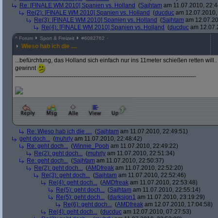
Re: [FINALE WM 2010] Spanien vs. Holland
(
Sajhtam
am 11.07.2010, 22:4
Re(2): [FINALE WM 2010] Spanien vs. Holland
(
ducduc
am 12.07.2010, 
Re(3): [FINALE WM 2010] Spanien vs. Holland
(
Sajhtam
am 12.07.20
Re(4): [FINALE WM 2010] Spanien vs. Holland
(
ducduc
am 12.07.2
^
Forum
Sport & Freizeit
#
6082762
Wieso hab ich die ....
...befürchtung, das Holland sich einfach nur ins 11meter schießen retten will.
gewinnt
---------------------------------------------------------------------------------------------
Re: Wieso hab ich die ....
(
Sajhtam
am 11.07.2010, 22:49:51)
geht doch...
(
muhrly
am 11.07.2010, 22:48:42)
Re: geht doch...
(
Winnie_Pooh
am 11.07.2010, 22:49:22)
Re(2): geht doch...
(
muhrly
am 11.07.2010, 22:51:34)
Re: geht doch...
(
Sajhtam
am 11.07.2010, 22:50:37)
Re(2): geht doch...
(
AMDfreak
am 11.07.2010, 22:52:20)
Re(3): geht doch...
(
Sajhtam
am 11.07.2010, 22:52:46)
Re(4): geht doch...
(
AMDfreak
am 11.07.2010, 22:53:48)
Re(5): geht doch...
(
Sajhtam
am 11.07.2010, 22:55:14)
Re(5): geht doch...
(
darksign1
am 11.07.2010, 23:19:29)
Re(6): geht doch...
(
AMDfreak
am 12.07.2010, 17:04:58)
Re(4): geht doch...
(
ducduc
am 12.07.2010, 07:27:53)