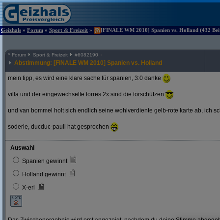
Geizhals
»
Forum
»
Sport & Freizeit
»
[FINALE WM 2010] Spanien vs. Holland (432 Beit
^
Forum
Sport & Freizeit
#
6082190
Abstimmung: [FINALE WM 2010] Spanien vs. Holland
mein tipp, es wird eine klare sache für spanien, 3:0 danke
villa und der eingewechselte torres 2x sind die torschützen
und van bommel holt sich endlich seine wohlverdiente gelb-rote karte ab, ich s
soderle, ducduc-pauli hat gesprochen
Auswahl
Spanien gewinnt
Holland gewinnt
X-erl