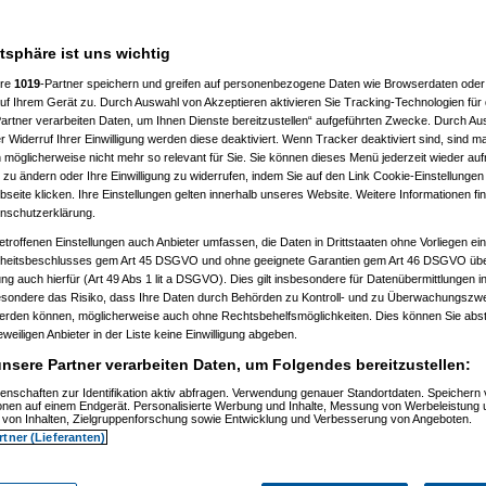
n hast. Anders als bei einer
atsphäre ist uns wichtig
ere
1019
-Partner speichern und greifen auf personenbezogene Daten wie Browserdaten oder 
f Ihrem Gerät zu. Durch Auswahl von Akzeptieren aktivieren Sie Tracking-Technologien für d
artner verarbeiten Daten, um Ihnen Dienste bereitzustellen“ aufgeführten Zwecke. Durch Aus
 Widerruf Ihrer Einwilligung werden diese deaktiviert. Wenn Tracker deaktiviert sind, sind m
 möglicherweise nicht mehr so relevant für Sie. Sie können dieses Menü jederzeit wieder auf
 zu ändern oder Ihre Einwilligung zu widerrufen, indem Sie auf den Link Cookie-Einstellunge
eite klicken. Ihre Einstellungen gelten innerhalb unseres Website. Weitere Informationen fin
nschutzerklärung.
etroffenen Einstellungen auch Anbieter umfassen, die Daten in Drittstaaten ohne Vorliegen ei
itsbeschlusses gem Art 45 DSGVO und ohne geeignete Garantien gem Art 46 DSGVO übermi
gung auch hierfür (Art 49 Abs 1 lit a DSGVO). Dies gilt insbesondere für Datenübermittlungen i
esondere das Risiko, dass Ihre Daten durch Behörden zu Kontroll- und zu Überwachungsz
m 11.07.2010, 13:52:15)
werden können, möglicherweise auch ohne Rechtsbehelfsmöglichkeiten. Dies können Sie abst
, 14:49:37)
eweiligen Anbieter in der Liste keine Einwilligung abgeben.
zkatze
am 11.07.2010, 15:13:28)
, 16:27:29)
nsere Partner verarbeiten Daten, um Folgendes bereitzustellen:
, 19:30:59)
:31)
enschaften zur Identifikation aktiv abfragen. Verwendung genauer Standortdaten. Speichern 
ionen auf einem Endgerät. Personalisierte Werbung und Inhalte, Messung von Werbeleistung 
07:32:35)
von Inhalten, Zielgruppenforschung sowie Entwicklung und Verbesserung von Angeboten.
, 07:40:59)
rtner (Lieferanten)
010, 07:45:13)
6:14)
 16:56:17)