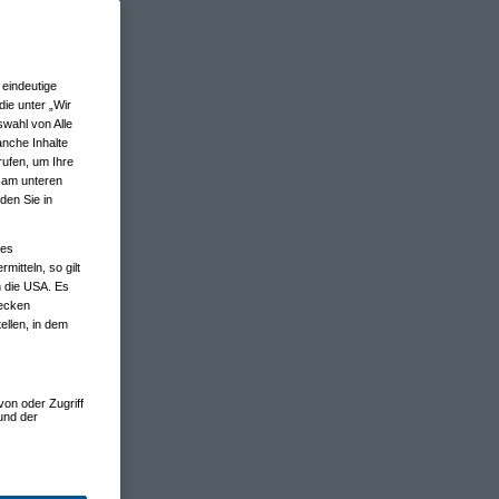
eindeutige
ie unter „Wir
wahl von Alle
anche Inhalte
rufen, um Ihre
n am unteren
den Sie in
nes
tteln, so gilt
n die USA. Es
wecken
ellen, in dem
von oder Zugriff
und der