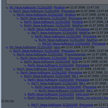
Re: Neue Auflösung: 5120x1600
(
Roliboli
am 11.07.2006, 13:47:18)
Re(2): Neue Auflösung: 5120x1600
(
Pervasive
am 11.07.2006, 13:47:45
Re(3): Neue Auflösung: 5120x1600
(
Roliboli
am 11.07.2006, 13:49:1
Re(4): Neue Auflösung: 5120x1600
(
Pervasive
am 11.07.2006, 13:
Re(5): Neue Auflösung: 5120x1600
(
Roliboli
am 11.07.2006, 13
Re(5): Neue Auflösung: 5120x1600
(
MidiFan
am 11.07.2006, 20
Re(6): Neue Auflösung: 5120x1600
(
Pervasive
am 11.07.2006
Re(7): Neue Auflösung: 5120x1600
(
MidiFan
am 11.07.200
Re(8): Neue Auflösung: 5120x1600
(
Pervasive
am 11.0
Re(9): Neue Auflösung: 5120x1600
(
MidiFan
am 11.0
Re(10): Neue Auflösung: 5120x1600
(
Pervasive
a
Re: Neue Auflösung: 5120x1600
(
dizo
am 11.07.2006, 13:47:29)
Re(2): Neue Auflösung: 5120x1600
(
Pervasive
am 11.07.2006, 13:47:59
Re(3): Neue Auflösung: 5120x1600
(
Fragestellender
am 11.07.2006, 
Re(4): Neue Auflösung: 5120x1600
(
Pervasive
am 11.07.2006, 13:
Re(5): Neue Auflösung: 5120x1600
(
b2k
am 11.07.2006, 22:49:
Re(6): Neue Auflösung: 5120x1600
(
Pervasive
am 12.07.200
Re(3): Neue Auflösung: 5120x1600
(
dizo
am 11.07.2006, 13:49:56)
Re(4): Neue Auflösung: 5120x1600
(
Pervasive
am 11.07.2006, 13:
Re(5): Neue Auflösung: 5120x1600
(
Mr L
am 11.07.2006, 13:52
Re(6): Neue Auflösung: 5120x1600
(
Pervasive
am 11.07.2006
Re(7): Neue Auflösung: 5120x1600
(
Mr L
am 11.07.2006, 
Re(8): Neue Auflösung: 5120x1600
(
Pervasive
am 11.0
Re(9): Neue Auflösung: 5120x1600
(
Mr L
am 11.07.2
Re(6): Neue Auflösung: 5120x1600
(
john-cord
am 11.07.2006
Re(6): Neue Auflösung: 5120x1600
(
Oliver_nur echt mit 2 Ka
21:54:19)
Re(7): Neue Auflösung: 5120x1600
(
Pervasive
am 12.07.2