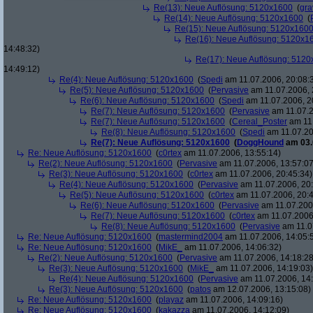
Re(13): Neue Auflösung: 5120x1600
(
gra
Re(14): Neue Auflösung: 5120x1600
(
Re(15): Neue Auflösung: 5120x160
Re(16): Neue Auflösung: 5120x1
14:48:32)
Re(17): Neue Auflösung: 512
14:49:12)
Re(4): Neue Auflösung: 5120x1600
(
Spedi
am 11.07.2006, 20:08:
Re(5): Neue Auflösung: 5120x1600
(
Pervasive
am 11.07.2006, 
Re(6): Neue Auflösung: 5120x1600
(
Spedi
am 11.07.2006, 2
Re(7): Neue Auflösung: 5120x1600
(
Pervasive
am 11.07.2
Re(7): Neue Auflösung: 5120x1600
(
Cereal_Poster
am 11.
Re(8): Neue Auflösung: 5120x1600
(
Spedi
am 11.07.20
Re(7): Neue Auflösung: 5120x1600
(
DoggHound
am 03.
Re: Neue Auflösung: 5120x1600
(
c0rtex
am 11.07.2006, 13:55:14)
Re(2): Neue Auflösung: 5120x1600
(
Pervasive
am 11.07.2006, 13:57:07
Re(3): Neue Auflösung: 5120x1600
(
c0rtex
am 11.07.2006, 20:45:34)
Re(4): Neue Auflösung: 5120x1600
(
Pervasive
am 11.07.2006, 20:
Re(5): Neue Auflösung: 5120x1600
(
c0rtex
am 11.07.2006, 20:4
Re(6): Neue Auflösung: 5120x1600
(
Pervasive
am 11.07.2006
Re(7): Neue Auflösung: 5120x1600
(
c0rtex
am 11.07.2006,
Re(8): Neue Auflösung: 5120x1600
(
Pervasive
am 11.0
Re: Neue Auflösung: 5120x1600
(
mastermind2004
am 11.07.2006, 14:05:
Re: Neue Auflösung: 5120x1600
(
MikE_
am 11.07.2006, 14:06:32)
Re(2): Neue Auflösung: 5120x1600
(
Pervasive
am 11.07.2006, 14:18:28
Re(3): Neue Auflösung: 5120x1600
(
MikE_
am 11.07.2006, 14:19:03)
Re(4): Neue Auflösung: 5120x1600
(
Pervasive
am 11.07.2006, 14:
Re(3): Neue Auflösung: 5120x1600
(
patos
am 12.07.2006, 13:15:08)
Re: Neue Auflösung: 5120x1600
(
playaz
am 11.07.2006, 14:09:16)
Re: Neue Auflösung: 5120x1600
(
kakazza
am 11.07.2006, 14:12:09)