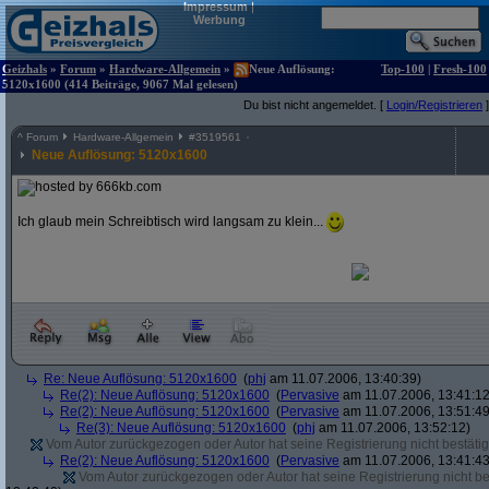
Impressum
|
Werbung
Geizhals
»
Forum
»
Hardware-Allgemein
»
Neue Auflösung:
Top-100
|
Fresh-100
5120x1600 (414 Beiträge, 9067 Mal gelesen)
Du bist nicht angemeldet. [
Login/Registrieren
]
^
Forum
Hardware-Allgemein
#
3519561
Neue Auflösung: 5120x1600
Ich glaub mein Schreibtisch wird langsam zu klein...
Re: Neue Auflösung: 5120x1600
(
phj
am 11.07.2006, 13:40:39)
Re(2): Neue Auflösung: 5120x1600
(
Pervasive
am 11.07.2006, 13:41:12
Re(2): Neue Auflösung: 5120x1600
(
Pervasive
am 11.07.2006, 13:51:49
Re(3): Neue Auflösung: 5120x1600
(
phj
am 11.07.2006, 13:52:12)
Vom Autor zurückgezogen oder Autor hat seine Registrierung nicht bestätig
Re(2): Neue Auflösung: 5120x1600
(
Pervasive
am 11.07.2006, 13:41:43
Vom Autor zurückgezogen oder Autor hat seine Registrierung nicht bes