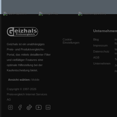
Unternehme
Cookie-
Blog
I
Einstellungen
f
Geizhals ist ein unabhängiges
Impressum
Preis- und Produktvergleichs-
W
Datenschutz
s
Portal, das mittels detaillierter Filter
AGB
T
und vielfältiger Features eine
Unternehmen
optimale Hilfestellung bei der
J
Kaufentscheidung bietet.
P
Ansicht wählen:
Mobile
Copyright © 1997-2026
Preisvergleich Internet Services
AG