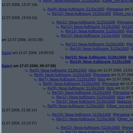
Re(8): Neue Auflösung: 5120x1600
(
Oliver_nur echt mi
12.07.2006, 15:37:18)
Re(9): Neue Auflösung: 5120x1600
(
Pervasive
am 12
Re(10): Neue Auflösung: 5120x1600
(
Oliver_nur 
12.07.2006, 15:54:14)
Re(11): Neue Auflösung: 5120x1600
(
Pervasiv
Re(12): Neue Auflösung: 5120x1600
(
w114/
Re(13): Neue Auflösung: 5120x1600
(
Per
Re(12): Neue Auflösung: 5120x1600
(
Oliver
am 12.07.2006, 16:01:09)
Re(13): Neue Auflösung: 5120x1600
(
Per
Re(14): Neue Auflösung: 5120x1600
(
Daisy!
am 12.07.2006, 16:09:53)
Re(13): Neue Auflösung: 5120x1600
(
il
Re(14): Neue Auflösung: 5120x1600
Daisy!
am 27.07.2006, 09:47:58)
Re(5): Neue Auflösung: 5120x1600
(
dizo
am 11.07.2006, 13:53
Re(6): Neue Auflösung: 5120x1600
(
Pervasive
am 11.07.2006
Re(7): Neue Auflösung: 5120x1600
(
dizo
am 11.07.2006, 
Re(8): Neue Auflösung: 5120x1600
(
Pervasive
am 11.0
Re(9): Neue Auflösung: 5120x1600
(
dizo
am 11.07.2
Re(10): Neue Auflösung: 5120x1600
(
Pervasive
a
Re(11): Neue Auflösung: 5120x1600
(
dizo
am 1
Re(11): Neue Auflösung: 5120x1600
(
kakazza
Re(9): Neue Auflösung: 5120x1600
(
Oliver_nur echt
11.07.2006, 21:56:14)
Re(10): Neue Auflösung: 5120x1600
(
Pervasive
a
Re(11): Neue Auflösung: 5120x1600
(
Oliver_nu
11.07.2006, 22:23:37)
Re(12): Neue Auflösung: 5120x1600
(
Perva
Re(13): Neue Auflösung: 5120x1600
(
Oli