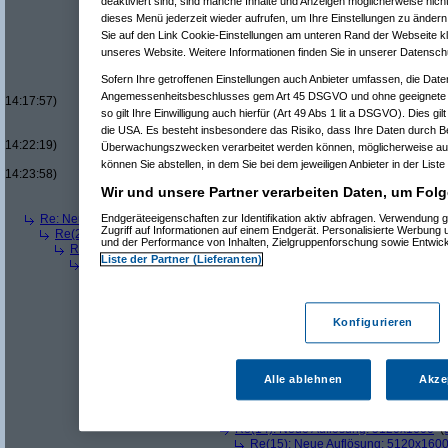
deaktiviert sind, sind manche Inhalte und Anzeigen möglicherweise nicht
Re(14): Neue Auflösung: 5120x1600
(
dieses Menü jederzeit wieder aufrufen, um Ihre Einstellungen zu ändern 
Re(12): Neue Auflösung: 5120x1600
(
Perva
Sie auf den Link Cookie-Einstellungen am unteren Rand der Webseite kli
Re(13): Neue Auflösung: 5120x1600
(
diz
unseres Website. Weitere Informationen finden Sie in unserer Datensch
Re(14): Neue Auflösung: 5120x1600
(
Re(15): Neue Auflösung: 5120x160
Sofern Ihre getroffenen Einstellungen auch Anbieter umfassen, die Daten
Re(16): Neue Auflösung: 5120x1
Angemessenheitsbeschlusses gem Art 45 DSGVO und ohne geeignete G
14:17:57)
so gilt Ihre Einwilligung auch hierfür (Art 49 Abs 1 lit a DSGVO). Dies gi
Re(17): Neue Auflösung: 512
Re(18): Neue Auflösung: 5
die USA. Es besteht insbesondere das Risiko, dass Ihre Daten durch B
14:22:19)
Überwachungszwecken verarbeitet werden können, möglicherweise auc
Re(19): Neue Auflösung
können Sie abstellen, in dem Sie bei dem jeweiligen Anbieter in der Liste
14:23:58)
Re(5): Neue Auflösung: 5120x1600
(
teleth
am 11.07.2006, 13:5
Wir und unsere Partner verarbeiten Daten, um Folg
Re(6): Neue Auflösung: 5120x1600
(
Pervasive
am 11.07.2006
Re: Neue Auflösung: 5120x1600
(
w114/115
am 11.07.2006, 13:53:45)
Endgeräteeigenschaften zur Identifikation aktiv abfragen. Verwendung 
Zugriff auf Informationen auf einem Endgerät. Personalisierte Werbung
Re(2): Neue Auflösung: 5120x1600
(
Pervasive
am 11.07.2006, 13:55:30
und der Performance von Inhalten, Zielgruppenforschung sowie Entwic
Re(3): Neue Auflösung: 5120x1600
(
graved
am 11.07.2006, 14:23:22
Liste der Partner (Lieferanten)
Re(4): Neue Auflösung: 5120x1600
(
Pervasive
am 11.07.2006, 14:
Re(5): Neue Auflösung: 5120x1600
(
graved
am 11.07.2006, 14:
Re(6): Neue Auflösung: 5120x1600
(
Pervasive
am 11.07.2006
Re(7): Neue Auflösung: 5120x1600
(
graved
am 11.07.2006
Konfigurieren
Re(8): Neue Auflösung: 5120x1600
(
Pervasive
am 11.0
Re(9): Neue Auflösung: 5120x1600
(
graved
am 11.07
Re(10): Neue Auflösung: 5120x1600
(
Pervasive
a
Re(11): Neue Auflösung: 5120x1600
(
graved
am
Alle ablehnen
Akze
Re(12): Neue Auflösung: 5120x1600
(
MikE_
Re(13): Neue Auflösung: 5120x1600
(
Per
Re(14): Neue Auflösung: 5120x1600
(
Re(14): Neue Auflösung: 5120x1600
(
Re(15): Neue Auflösung: 5120x160