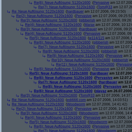
Re(6): Neue Auflösung: 5120x1600
(
Pervasive
am 12.07.200
Re(7): Neue Auflösung: 5120x1600
(
Tom@33
am 12.07.20
Re: Neue Auflösung: 5120x1600
(
hardbauer
am 12.07.2006, 09:23:50)
Re(2): Neue Auflösung: 5120x1600
(
Pervasive
am 12.07.2006, 09:25:5
Re(3): Neue Auflösung: 5120x1600
(
gibberish
am 12.07.2006, 09:26
Re(4): Neue Auflösung: 5120x1600
(
Marax
am 12.07.2006, 10:12:
Re(3): Neue Auflösung: 5120x1600
(
hardbauer
am 12.07.2006, 09:2
Re(4): Neue Auflösung: 5120x1600
(
Pervasive
am 12.07.2006, 09
Re(5): Neue Auflösung: 5120x1600
(
w114/115
am 12.07.2006, 
Re(6): Neue Auflösung: 5120x1600
(
gibberish
am 12.07.2006
Re(7): Neue Auflösung: 5120x1600
(
Pervasive
am 12.07.2
Re(8): Neue Auflösung: 5120x1600
(
gibberish
am 12.07
Re(9): Neue Auflösung: 5120x1600
(
Pervasive
am 12
Re(10): Neue Auflösung: 5120x1600
(
gibberish
am
Re(11): Neue Auflösung: 5120x1600
(
Pervasiv
Re(6): Neue Auflösung: 5120x1600
(
Pervasive
am 12.07.200
Re(5): Neue Auflösung: 5120x1600
(
hardbauer
am 12.07.2006
Re(6): Neue Auflösung: 5120x1600
(
Pervasive
am 12.07.2
Re(7): Neue Auflösung: 5120x1600
(
hardbauer
am 12.07
Re(8): Neue Auflösung: 5120x1600
(
Pervasive
am 12
Re(6): Neue Auflösung: 5120x1600
(
playaz
am 26.07.2006,
Re(3): Neue Auflösung: 5120x1600
(
Tom@33
am 12.07.2006, 14:37:
Re: Neue Auflösung: 5120x1600
(
edi666.com
am 12.07.2006, 14:03:51)
Re: Neue Auflösung: 5120x1600
(
Woodworm
am 12.07.2006, 14:41:42)
Re(2): Neue Auflösung: 5120x1600
(
Pervasive
am 12.07.2006, 14:42:4
Re(3): Neue Auflösung: 5120x1600
(
Woodworm
am 12.07.2006, 14:4
Re(4): Neue Auflösung: 5120x1600
(
Pervasive
am 12.07.2006, 14
Re(5): Neue Auflösung: 5120x1600
(
Woodworm
am 12.07.2006,
Re(6): Neue Auflösung: 5120x1600
(
Pervasive
am 12.07.200
Re(7): Neue Auflösung: 5120x1600
(
Woodworm
am 12.07.