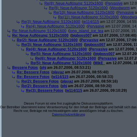
Re(8): Neue Auflösung: 5120x1600
(
Pervasive
am 12.0
Re(9): Neue Auflösung: 5120x1600
(
Woodworm
am 1
Re(10): Neue Auflösung: 5120x1600
(
Pervasive
a
Re(11): Neue Auflösung: 5120x1600
(
Woodwo
Re(3): Neue Auflösung: 5120x1600
(
w114/115
am 12.07.2006, 14:55
Re(4): Neue Auflösung: 5120x1600
(
Pervasive
am 12.07.2006, 14
Re: Neue Auflösung: 5120x1600
(
long_island_ice_tea
am 12.07.2006, 15:
Re: Neue Auflösung: 5120x1600
(
bigboss007
am 12.07.2006, 17:08:40)
Re(2): Neue Auflösung: 5120x1600
(
Pervasive
am 12.07.2006, 17:09
Re(3): Neue Auflösung: 5120x1600
(
bigboss007
am 12.07.2006, 1
Re(4): Neue Auflösung: 5120x1600
(
Pervasive
am 12.07.2006, 
Re(5): Neue Auflösung: 5120x1600
(
bigboss007
am 12.07.200
Re(6): Neue Auflösung: 5120x1600
(
Pervasive
am 12.07.2
Re(5): Neue Auflösung: 5120x1600
(
MikE_
am 12.07.2006, 18
Bessere Fotos
(
phj
am 26.07.2006, 08:53:21)
Re: Bessere Fotos
(
playaz
am 26.07.2006, 08:55:40)
Re: Bessere Fotos
(
w114/115
am 26.07.2006, 08:58:33)
Re(2): Bessere Fotos
(
playaz
am 26.07.2006, 08:59:16)
Re(2): Bessere Fotos
(
phj
am 26.07.2006, 08:59:20)
Re(3): Bessere Fotos
(
w114/115
am 26.07.2006, 09:10:29)
Dieses Forum ist eine frei zugängliche Diskussionsplattform.
Der Betreiber übernimmt keine Verantwortung für den Inhalt der Beiträge und behält sich das
Recht vor, Beiträge mit rechtswidrigem oder anstößigem Inhalt zu löschen.
Datenschutzerklärung