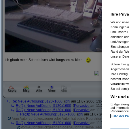
Ihre Priv
Wir und uns
Kennungen au
und unsere P
ablehnen oder
und Anzeigen
Einstellungen
Rand der Webs
unserer Date
Ich glaub mein Schreibtisch wird langsam zu klein...
Sofern Ihre g
Angemessenhe
Ihre Einwilli
besteht insb
verarbeitet 
Sie bei dem j
Wir und u
Re: Neue Auflösung: 5120x1600
(
phj
am 11.07.2006, 13:40:39)
Endgeräteeig
Re(2): Neue Auflösung: 5120x1600
(
Pervasive
am 11.07.2006, 13:41:12
auf Informat
Re(2): Neue Auflösung: 5120x1600
(
Pervasive
am 11.07.2006, 13:51:49
Performance 
Re(3): Neue Auflösung: 5120x1600
(
phj
am 11.07.2006, 13:52:12)
Liste der Pa
Vom Autor zurückgezogen oder Autor hat seine Registrierung nicht bestätig
Re(2): Neue Auflösung: 5120x1600
(
Pervasive
am 11.07.2006, 13:41:43
Vom Autor zurückgezogen oder Autor hat seine Registrierung nicht bes