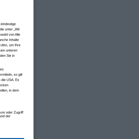
eindeutige
ie unter „Wir
wahl von Alle
anche Inhalte
rufen, um Ihre
n am unteren
den Sie in
nes
tteln, so gilt
n die USA. Es
wecken
ellen, in dem
von oder Zugriff
und der