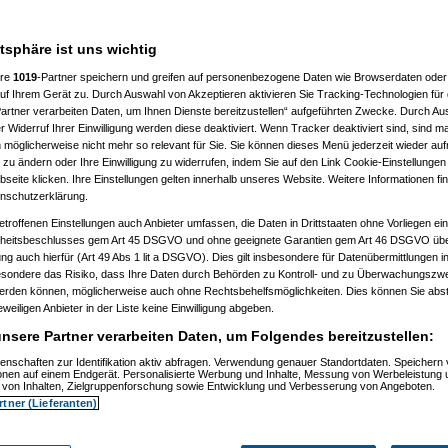
atsphäre ist uns wichtig
ere
1019
-Partner speichern und greifen auf personenbezogene Daten wie Browserdaten oder 
f Ihrem Gerät zu. Durch Auswahl von Akzeptieren aktivieren Sie Tracking-Technologien für d
artner verarbeiten Daten, um Ihnen Dienste bereitzustellen“ aufgeführten Zwecke. Durch Aus
 Widerruf Ihrer Einwilligung werden diese deaktiviert. Wenn Tracker deaktiviert sind, sind m
 möglicherweise nicht mehr so relevant für Sie. Sie können dieses Menü jederzeit wieder auf
 zu ändern oder Ihre Einwilligung zu widerrufen, indem Sie auf den Link Cookie-Einstellunge
eite klicken. Ihre Einstellungen gelten innerhalb unseres Website. Weitere Informationen fin
nschutzerklärung.
etroffenen Einstellungen auch Anbieter umfassen, die Daten in Drittstaaten ohne Vorliegen ei
itsbeschlusses gem Art 45 DSGVO und ohne geeignete Garantien gem Art 46 DSGVO übermi
gung auch hierfür (Art 49 Abs 1 lit a DSGVO). Dies gilt insbesondere für Datenübermittlungen i
esondere das Risiko, dass Ihre Daten durch Behörden zu Kontroll- und zu Überwachungsz
werden können, möglicherweise auch ohne Rechtsbehelfsmöglichkeiten. Dies können Sie abst
eweiligen Anbieter in der Liste keine Einwilligung abgeben.
nsere Partner verarbeiten Daten, um Folgendes bereitzustellen:
enschaften zur Identifikation aktiv abfragen. Verwendung genauer Standortdaten. Speichern 
)
ionen auf einem Endgerät. Personalisierte Werbung und Inhalte, Messung von Werbeleistung 
)
von Inhalten, Zielgruppenforschung sowie Entwicklung und Verbesserung von Angeboten.
rtner (Lieferanten)
t
(
Nagelfar
am 11.07.2006, 13:41:09)
)
tätigt
(
Nagelfar
am 11.07.2006, 13:42:40)