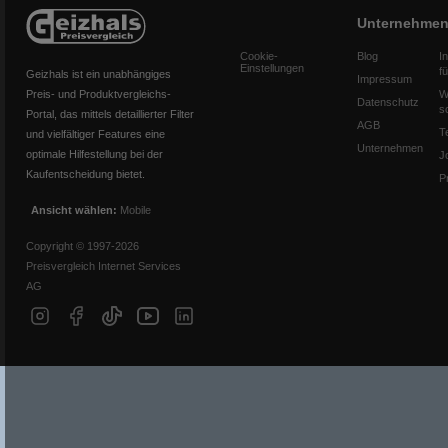
Unternehme
Cookie-
Blog
I
Einstellungen
f
Geizhals ist ein unabhängiges
Impressum
Preis- und Produktvergleichs-
W
Datenschutz
s
Portal, das mittels detaillierter Filter
AGB
T
und vielfältiger Features eine
Unternehmen
optimale Hilfestellung bei der
J
Kaufentscheidung bietet.
P
Ansicht wählen:
Mobile
Copyright © 1997-2026
Preisvergleich Internet Services
AG