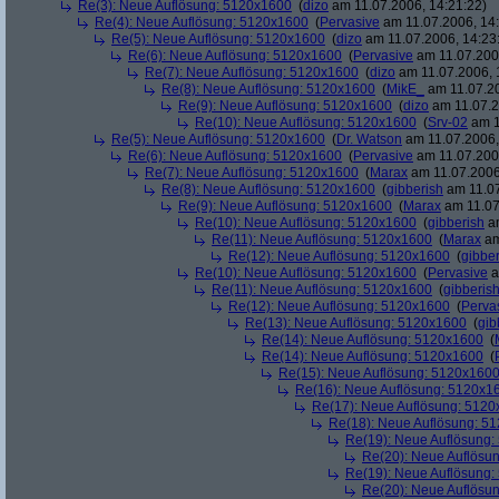
Re(3): Neue Auflösung: 5120x1600
(
dizo
am 11.07.2006, 14:21:22)
Re(4): Neue Auflösung: 5120x1600
(
Pervasive
am 11.07.2006, 14:
Re(5): Neue Auflösung: 5120x1600
(
dizo
am 11.07.2006, 14:23
Re(6): Neue Auflösung: 5120x1600
(
Pervasive
am 11.07.2006
Re(7): Neue Auflösung: 5120x1600
(
dizo
am 11.07.2006, 
Re(8): Neue Auflösung: 5120x1600
(
MikE_
am 11.07.20
Re(9): Neue Auflösung: 5120x1600
(
dizo
am 11.07.2
Re(10): Neue Auflösung: 5120x1600
(
Srv-02
am 1
Re(5): Neue Auflösung: 5120x1600
(
Dr. Watson
am 11.07.2006,
Re(6): Neue Auflösung: 5120x1600
(
Pervasive
am 11.07.2006
Re(7): Neue Auflösung: 5120x1600
(
Marax
am 11.07.2006
Re(8): Neue Auflösung: 5120x1600
(
gibberish
am 11.07
Re(9): Neue Auflösung: 5120x1600
(
Marax
am 11.07
Re(10): Neue Auflösung: 5120x1600
(
gibberish
am
Re(11): Neue Auflösung: 5120x1600
(
Marax
am
Re(12): Neue Auflösung: 5120x1600
(
gibber
Re(10): Neue Auflösung: 5120x1600
(
Pervasive
a
Re(11): Neue Auflösung: 5120x1600
(
gibberis
Re(12): Neue Auflösung: 5120x1600
(
Perva
Re(13): Neue Auflösung: 5120x1600
(
gib
Re(14): Neue Auflösung: 5120x1600
(
Re(14): Neue Auflösung: 5120x1600
(
Re(15): Neue Auflösung: 5120x160
Re(16): Neue Auflösung: 5120x1
Re(17): Neue Auflösung: 512
Re(18): Neue Auflösung: 5
Re(19): Neue Auflösung
Re(20): Neue Auflösu
Re(19): Neue Auflösung
Re(20): Neue Auflösu