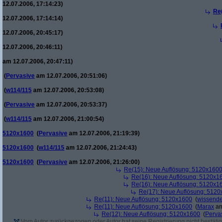
12.07.2006, 17:14:23)
Re
12.07.2006, 17:14:14)
12.07.2006, 20:45:17)
12.07.2006, 20:46:11)
am 12.07.2006, 20:47:11)
(
Pervasive
am 12.07.2006, 20:51:06)
(
w114/115
am 12.07.2006, 20:53:08)
(
Pervasive
am 12.07.2006, 20:53:37)
(
w114/115
am 12.07.2006, 21:00:54)
5120x1600
(
Pervasive
am 12.07.2006, 21:19:39)
5120x1600
(
w114/115
am 12.07.2006, 21:24:43)
5120x1600
(
Pervasive
am 12.07.2006, 21:26:00)
Re(15): Neue Auflösung: 5120x160
Re(16): Neue Auflösung: 5120x1
Re(16): Neue Auflösung: 5120x1
Re(17): Neue Auflösung: 512
Re(11): Neue Auflösung: 5120x1600
(
wissende
Re(11): Neue Auflösung: 5120x1600
(
Marax
am
Re(12): Neue Auflösung: 5120x1600
(
Perva
Vom Autor zurückgezogen oder Autor hat seine Registrierung nicht bestätig