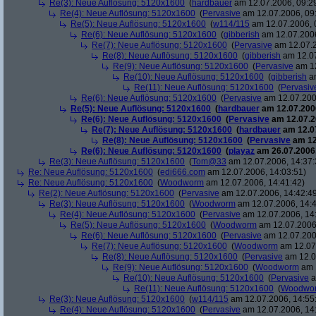
Re(3): Neue Auflösung: 5120x1600
(
hardbauer
am 12.07.2006, 09:2
Re(4): Neue Auflösung: 5120x1600
(
Pervasive
am 12.07.2006, 09
Re(5): Neue Auflösung: 5120x1600
(
w114/115
am 12.07.2006, 
Re(6): Neue Auflösung: 5120x1600
(
gibberish
am 12.07.2006
Re(7): Neue Auflösung: 5120x1600
(
Pervasive
am 12.07.2
Re(8): Neue Auflösung: 5120x1600
(
gibberish
am 12.07
Re(9): Neue Auflösung: 5120x1600
(
Pervasive
am 12
Re(10): Neue Auflösung: 5120x1600
(
gibberish
am
Re(11): Neue Auflösung: 5120x1600
(
Pervasiv
Re(6): Neue Auflösung: 5120x1600
(
Pervasive
am 12.07.200
Re(5): Neue Auflösung: 5120x1600
(
hardbauer
am 12.07.2006
Re(6): Neue Auflösung: 5120x1600
(
Pervasive
am 12.07.2
Re(7): Neue Auflösung: 5120x1600
(
hardbauer
am 12.07
Re(8): Neue Auflösung: 5120x1600
(
Pervasive
am 12
Re(6): Neue Auflösung: 5120x1600
(
playaz
am 26.07.2006,
Re(3): Neue Auflösung: 5120x1600
(
Tom@33
am 12.07.2006, 14:37:
Re: Neue Auflösung: 5120x1600
(
edi666.com
am 12.07.2006, 14:03:51)
Re: Neue Auflösung: 5120x1600
(
Woodworm
am 12.07.2006, 14:41:42)
Re(2): Neue Auflösung: 5120x1600
(
Pervasive
am 12.07.2006, 14:42:4
Re(3): Neue Auflösung: 5120x1600
(
Woodworm
am 12.07.2006, 14:4
Re(4): Neue Auflösung: 5120x1600
(
Pervasive
am 12.07.2006, 14
Re(5): Neue Auflösung: 5120x1600
(
Woodworm
am 12.07.2006,
Re(6): Neue Auflösung: 5120x1600
(
Pervasive
am 12.07.200
Re(7): Neue Auflösung: 5120x1600
(
Woodworm
am 12.07.
Re(8): Neue Auflösung: 5120x1600
(
Pervasive
am 12.0
Re(9): Neue Auflösung: 5120x1600
(
Woodworm
am 1
Re(10): Neue Auflösung: 5120x1600
(
Pervasive
a
Re(11): Neue Auflösung: 5120x1600
(
Woodwo
Re(3): Neue Auflösung: 5120x1600
(
w114/115
am 12.07.2006, 14:55
Re(4): Neue Auflösung: 5120x1600
(
Pervasive
am 12.07.2006, 14