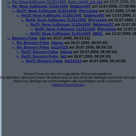
Re: Neue Auflösung: 5120x1600
(
long_island_ice_tea
am 12.07.2006, 15:
Re: Neue Auflösung: 5120x1600
(
bigboss007
am 12.07.2006, 17:08:40)
Re(2): Neue Auflösung: 5120x1600
(
Pervasive
am 12.07.2006, 17:09
Re(3): Neue Auflösung: 5120x1600
(
bigboss007
am 12.07.2006, 1
Re(4): Neue Auflösung: 5120x1600
(
Pervasive
am 12.07.2006, 
Re(5): Neue Auflösung: 5120x1600
(
bigboss007
am 12.07.200
Re(6): Neue Auflösung: 5120x1600
(
Pervasive
am 12.07.2
Re(5): Neue Auflösung: 5120x1600
(
MikE_
am 12.07.2006, 18
Bessere Fotos
(
phj
am 26.07.2006, 08:53:21)
Re: Bessere Fotos
(
playaz
am 26.07.2006, 08:55:40)
Re: Bessere Fotos
(
w114/115
am 26.07.2006, 08:58:33)
Re(2): Bessere Fotos
(
playaz
am 26.07.2006, 08:59:16)
Re(2): Bessere Fotos
(
phj
am 26.07.2006, 08:59:20)
Re(3): Bessere Fotos
(
w114/115
am 26.07.2006, 09:10:29)
Dieses Forum ist eine frei zugängliche Diskussionsplattform.
Der Betreiber übernimmt keine Verantwortung für den Inhalt der Beiträge und behält sich das
Recht vor, Beiträge mit rechtswidrigem oder anstößigem Inhalt zu löschen.
Datenschutzerklärung