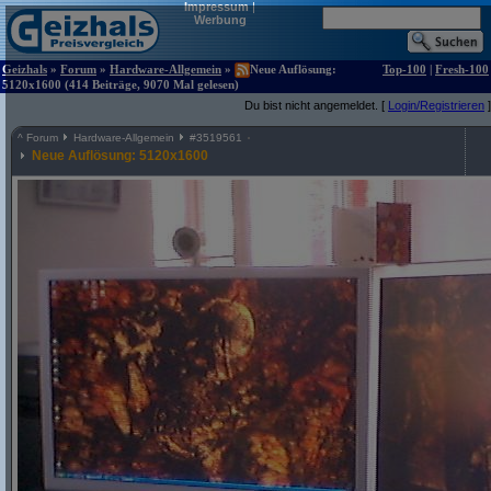
Impressum
|
Werbung
Geizhals
»
Forum
»
Hardware-Allgemein
»
Neue Auflösung:
Top-100
|
Fresh-100
5120x1600 (414 Beiträge, 9070 Mal gelesen)
Du bist nicht angemeldet. [
Login/Registrieren
]
^
Forum
Hardware-Allgemein
#
3519561
Neue Auflösung: 5120x1600