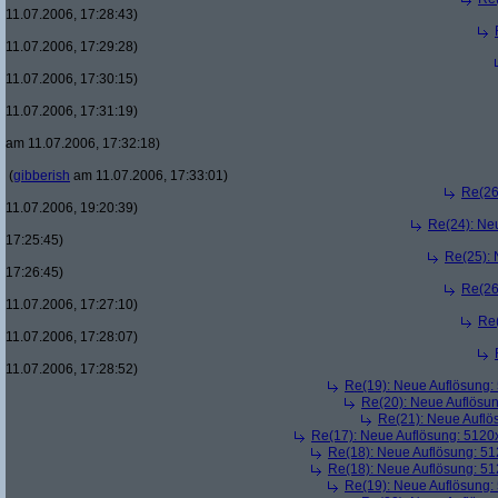
11.07.2006, 17:28:43)
11.07.2006, 17:29:28)
11.07.2006, 17:30:15)
11.07.2006, 17:31:19)
am 11.07.2006, 17:32:18)
(
gibberish
am 11.07.2006, 17:33:01)
Re(26
11.07.2006, 19:20:39)
Re(24): Ne
17:25:45)
Re(25):
17:26:45)
Re(26
11.07.2006, 17:27:10)
Re
11.07.2006, 17:28:07)
11.07.2006, 17:28:52)
Re(19): Neue Auflösung
Re(20): Neue Auflösu
Re(21): Neue Aufl
Re(17): Neue Auflösung: 512
Re(18): Neue Auflösung: 5
Re(18): Neue Auflösung: 5
Re(19): Neue Auflösung