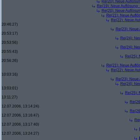
Re(20): Neue Auflösu
Re(19): Neue Auflösung
Re(20): Neue Auflösu
Re(21): Neue Aufl
Re(22): Neue Au
20:46:27)
Re(23): Neue
20:53:17)
Re(24): Ne
20:53:56)
Re(24): Ne
20:55:43)
Re(25):
20:56:26)
Re(21): Neue Aufl
Re(22): Neue Au
10:03:16)
Re(23): Neue
Re(24): Ne
13:03:01)
Re(25):
13:11:27)
Re(26
12.07.2006, 13:14:24)
Re(26
12.07.2006, 13:16:47)
Re
12.07.2006, 13:17:40)
12.07.2006, 13:24:27)