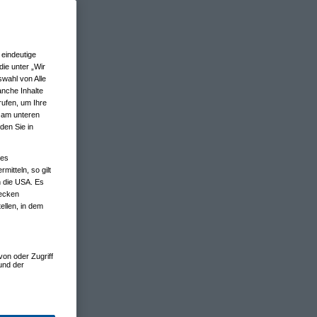
eindeutige
ie unter „Wir
wahl von Alle
anche Inhalte
rufen, um Ihre
n am unteren
den Sie in
nes
tteln, so gilt
n die USA. Es
wecken
ellen, in dem
von oder Zugriff
und der