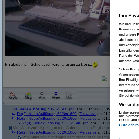
Ihre Priv
Wir und uns
Kennungen au
und unsere P
ablehnen oder
und Anzeigen
Einstellungen
Rand der Webs
unserer Date
Ich glaub mein Schreibtisch wird langsam zu klein...
Sofern Ihre g
Angemessenhe
Ihre Einwilli
besteht insb
verarbeitet 
Sie bei dem j
Wir und u
Re: Neue Auflösung: 5120x1600
(
phj
am 11.07.2006, 13:40:39)
Endgeräteeig
Re(2): Neue Auflösung: 5120x1600
(
Pervasive
am 11.07.2006, 13:41:12
auf Informat
Re(2): Neue Auflösung: 5120x1600
(
Pervasive
am 11.07.2006, 13:51:49
Performance 
Re(3): Neue Auflösung: 5120x1600
(
phj
am 11.07.2006, 13:52:12)
Liste der Pa
Vom Autor zurückgezogen oder Autor hat seine Registrierung nicht bestätig
Re(2): Neue Auflösung: 5120x1600
(
Pervasive
am 11.07.2006, 13:41:43
Vom Autor zurückgezogen oder Autor hat seine Registrierung nicht bes