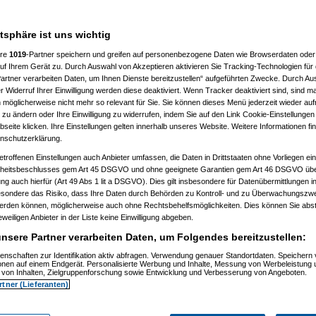
atsphäre ist uns wichtig
ere
1019
-Partner speichern und greifen auf personenbezogene Daten wie Browserdaten oder 
f Ihrem Gerät zu. Durch Auswahl von Akzeptieren aktivieren Sie Tracking-Technologien für d
artner verarbeiten Daten, um Ihnen Dienste bereitzustellen“ aufgeführten Zwecke. Durch Aus
 Widerruf Ihrer Einwilligung werden diese deaktiviert. Wenn Tracker deaktiviert sind, sind m
 möglicherweise nicht mehr so relevant für Sie. Sie können dieses Menü jederzeit wieder auf
 zu ändern oder Ihre Einwilligung zu widerrufen, indem Sie auf den Link Cookie-Einstellunge
eite klicken. Ihre Einstellungen gelten innerhalb unseres Website. Weitere Informationen fin
nschutzerklärung.
etroffenen Einstellungen auch Anbieter umfassen, die Daten in Drittstaaten ohne Vorliegen ei
itsbeschlusses gem Art 45 DSGVO und ohne geeignete Garantien gem Art 46 DSGVO übermi
gung auch hierfür (Art 49 Abs 1 lit a DSGVO). Dies gilt insbesondere für Datenübermittlungen i
esondere das Risiko, dass Ihre Daten durch Behörden zu Kontroll- und zu Überwachungsz
werden können, möglicherweise auch ohne Rechtsbehelfsmöglichkeiten. Dies können Sie abst
eweiligen Anbieter in der Liste keine Einwilligung abgeben.
nsere Partner verarbeiten Daten, um Folgendes bereitzustellen:
enschaften zur Identifikation aktiv abfragen. Verwendung genauer Standortdaten. Speichern 
)
ionen auf einem Endgerät. Personalisierte Werbung und Inhalte, Messung von Werbeleistung 
)
von Inhalten, Zielgruppenforschung sowie Entwicklung und Verbesserung von Angeboten.
rtner (Lieferanten)
t
(
Nagelfar
am 11.07.2006, 13:41:09)
)
tätigt
(
Nagelfar
am 11.07.2006, 13:42:40)