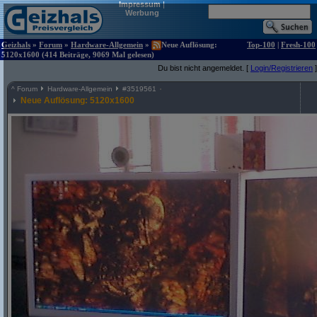
Impressum
|
Werbung
Geizhals
»
Forum
»
Hardware-Allgemein
»
Neue Auflösung:
Top-100
|
Fresh-100
5120x1600 (414 Beiträge, 9069 Mal gelesen)
Du bist nicht angemeldet. [
Login/Registrieren
]
^
Forum
Hardware-Allgemein
#
3519561
Neue Auflösung: 5120x1600