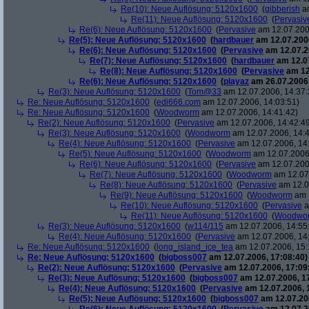
Re(10): Neue Auflösung: 5120x1600
(
gibberish
am
Re(11): Neue Auflösung: 5120x1600
(
Pervasiv
Re(6): Neue Auflösung: 5120x1600
(
Pervasive
am 12.07.200
Re(5): Neue Auflösung: 5120x1600
(
hardbauer
am 12.07.2006
Re(6): Neue Auflösung: 5120x1600
(
Pervasive
am 12.07.2
Re(7): Neue Auflösung: 5120x1600
(
hardbauer
am 12.07
Re(8): Neue Auflösung: 5120x1600
(
Pervasive
am 12
Re(6): Neue Auflösung: 5120x1600
(
playaz
am 26.07.2006,
Re(3): Neue Auflösung: 5120x1600
(
Tom@33
am 12.07.2006, 14:37:
Re: Neue Auflösung: 5120x1600
(
edi666.com
am 12.07.2006, 14:03:51)
Re: Neue Auflösung: 5120x1600
(
Woodworm
am 12.07.2006, 14:41:42)
Re(2): Neue Auflösung: 5120x1600
(
Pervasive
am 12.07.2006, 14:42:4
Re(3): Neue Auflösung: 5120x1600
(
Woodworm
am 12.07.2006, 14:4
Re(4): Neue Auflösung: 5120x1600
(
Pervasive
am 12.07.2006, 14
Re(5): Neue Auflösung: 5120x1600
(
Woodworm
am 12.07.2006,
Re(6): Neue Auflösung: 5120x1600
(
Pervasive
am 12.07.200
Re(7): Neue Auflösung: 5120x1600
(
Woodworm
am 12.07.
Re(8): Neue Auflösung: 5120x1600
(
Pervasive
am 12.0
Re(9): Neue Auflösung: 5120x1600
(
Woodworm
am 1
Re(10): Neue Auflösung: 5120x1600
(
Pervasive
a
Re(11): Neue Auflösung: 5120x1600
(
Woodwo
Re(3): Neue Auflösung: 5120x1600
(
w114/115
am 12.07.2006, 14:55
Re(4): Neue Auflösung: 5120x1600
(
Pervasive
am 12.07.2006, 14
Re: Neue Auflösung: 5120x1600
(
long_island_ice_tea
am 12.07.2006, 15:
Re: Neue Auflösung: 5120x1600
(
bigboss007
am 12.07.2006, 17:08:40)
Re(2): Neue Auflösung: 5120x1600
(
Pervasive
am 12.07.2006, 17:09
Re(3): Neue Auflösung: 5120x1600
(
bigboss007
am 12.07.2006, 1
Re(4): Neue Auflösung: 5120x1600
(
Pervasive
am 12.07.2006, 
Re(5): Neue Auflösung: 5120x1600
(
bigboss007
am 12.07.200