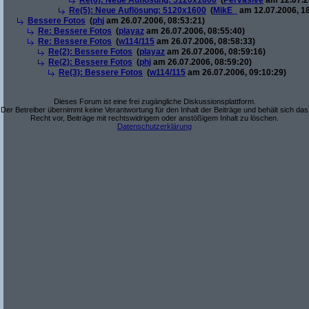
Re(6): Neue Auflösung: 5120x1600
(
Pervasive
am 12.07.2
Re(5): Neue Auflösung: 5120x1600
(
MikE_
am 12.07.2006, 18
Bessere Fotos
(
phj
am 26.07.2006, 08:53:21)
Re: Bessere Fotos
(
playaz
am 26.07.2006, 08:55:40)
Re: Bessere Fotos
(
w114/115
am 26.07.2006, 08:58:33)
Re(2): Bessere Fotos
(
playaz
am 26.07.2006, 08:59:16)
Re(2): Bessere Fotos
(
phj
am 26.07.2006, 08:59:20)
Re(3): Bessere Fotos
(
w114/115
am 26.07.2006, 09:10:29)
Dieses Forum ist eine frei zugängliche Diskussionsplattform.
Der Betreiber übernimmt keine Verantwortung für den Inhalt der Beiträge und behält sich das
Recht vor, Beiträge mit rechtswidrigem oder anstößigem Inhalt zu löschen.
Datenschutzerklärung