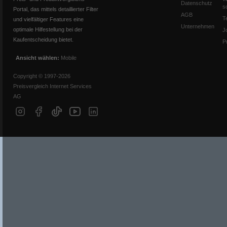
Datenschutz
s
Portal, das mittels detaillierter Filter
AGB
T
und vielfältiger Features eine
Unternehmen
optimale Hilfestellung bei der
J
Kaufentscheidung bietet.
P
Ansicht wählen:
Mobile
Copyright © 1997-2026
Preisvergleich Internet Services
AG