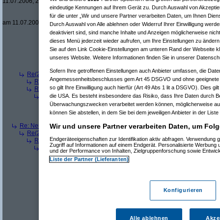
11.07.2006, 22:25:33)
eindeutige Kennungen auf Ihrem Gerät zu. Durch Auswahl von Akzeptier
Re(14): Neue Auflösung: 5120x1600
(
Re(15): Neue Auflösung: 5120x160
für die unter „Wir und unsere Partner verarbeiten Daten, um Ihnen Dien
am 11.07.2006, 22:36:36)
Durch Auswahl von Alle ablehnen oder Widerruf Ihrer Einwilligung werde
Re(5): Neue Auflösung: 5120x1600
(
Beel
am 11.07.2006, 14:13
deaktiviert sind, sind manche Inhalte und Anzeigen möglicherweise nicht
Re(6): Neue Auflösung: 5120x1600
(
Pervasive
am 11.07.2006
dieses Menü jederzeit wieder aufrufen, um Ihre Einstellungen zu ändern 
Re(7): Neue Auflösung: 5120x1600
(
Beel
am 11.07.2006, 
Sie auf den Link Cookie-Einstellungen am unteren Rand der Webseite kli
Re(8): Neue Auflösung: 5120x1600
(
Pervasive
am 11.0
unseres Website. Weitere Informationen finden Sie in unserer Datensch
Re(9): Neue Auflösung: 5120x1600
(
Beel
am 11.07.2
Re(9): Neue Auflösung: 5120x1600
(
fatbox
am 11.07
Sofern Ihre getroffenen Einstellungen auch Anbieter umfassen, die Daten
Re(2): Neue Auflösung: 5120x1600
(
Mr L
am 11.07.2006, 13:57:48)
Angemessenheitsbeschlusses gem Art 45 DSGVO und ohne geeignete G
Re(3): Neue Auflösung: 5120x1600
(
dizo
am 11.07.2006, 13:58:27)
so gilt Ihre Einwilligung auch hierfür (Art 49 Abs 1 lit a DSGVO). Dies gi
Re(3): Neue Auflösung: 5120x1600
(
Pervasive
am 11.07.2006, 13:58
Re(4): Neue Auflösung: 5120x1600
(
phj
am 11.07.2006, 13:59:44)
die USA. Es besteht insbesondere das Risiko, dass Ihre Daten durch B
Re(5): Neue Auflösung: 5120x1600
(
teleth
am 11.07.2006, 14:0
Überwachungszwecken verarbeitet werden können, möglicherweise auc
Re(5): Neue Auflösung: 5120x1600
(
Pervasive
am 11.07.2006, 
können Sie abstellen, in dem Sie bei dem jeweiligen Anbieter in der Liste
Re(5): Neue Auflösung: 5120x1600
(
dizo
am 11.07.2006, 14:01
Re: Neue Auflösung: 5120x1600
(
teleth
am 11.07.2006, 13:49:03)
Wir und unsere Partner verarbeiten Daten, um Folg
Re(2): Neue Auflösung: 5120x1600
(
Pervasive
am 11.07.2006, 13:49:18
Endgeräteeigenschaften zur Identifikation aktiv abfragen. Verwendung 
Re(3): Neue Auflösung: 5120x1600
(
teleth
am 11.07.2006, 13:49:42)
Zugriff auf Informationen auf einem Endgerät. Personalisierte Werbung
Re(4): Neue Auflösung: 5120x1600
(
Pervasive
am 11.07.2006, 13:
und der Performance von Inhalten, Zielgruppenforschung sowie Entwic
Re(5): Neue Auflösung: 5120x1600
(
dizo
am 11.07.2006, 13:53
Liste der Partner (Lieferanten)
Re(6): Neue Auflösung: 5120x1600
(
Pervasive
am 11.07.2006
Re(7): Neue Auflösung: 5120x1600
(
dizo
am 11.07.2006, 
Re(8): Neue Auflösung: 5120x1600
(
Pervasive
am 11.0
Re(9): Neue Auflösung: 5120x1600
(
dizo
am 11.07.2
Konfigurieren
Re(10): Neue Auflösung: 5120x1600
(
Pervasive
a
Re(11): Neue Auflösung: 5120x1600
(
dizo
am 1
Re(12): Neue Auflösung: 5120x1600
(
phj
am
Re(13): Neue Auflösung: 5120x1600
(
diz
Alle ablehnen
Akze