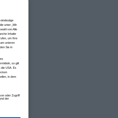
eindeutige
ie unter „Wir
wahl von Alle
anche Inhalte
rufen, um Ihre
n am unteren
den Sie in
nes
tteln, so gilt
n die USA. Es
wecken
ellen, in dem
von oder Zugriff
und der