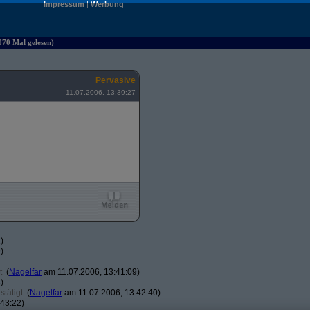
Impressum
|
Werbung
070 Mal gelesen)
Pervasive
11.07.2006, 13:39:27
)
)
t
(
Nagelfar
am 11.07.2006, 13:41:09)
)
tätigt
(
Nagelfar
am 11.07.2006, 13:42:40)
43:22)