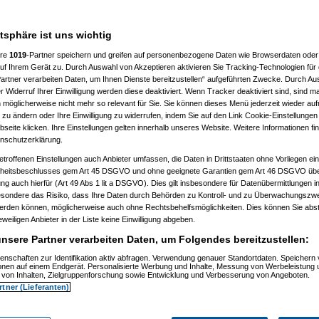
19:06:23)
, 19:16:41)
006, 19:18:26)
atsphäre ist uns wichtig
7.2006, 19:18:54)
.07.2006, 19:19:51)
ere
1019
-Partner speichern und greifen auf personenbezogene Daten wie Browserdaten oder 
m 11.07.2006, 19:28:27)
6, 19:20:36)
f Ihrem Gerät zu. Durch Auswahl von Akzeptieren aktivieren Sie Tracking-Technologien für d
7.2006, 19:28:08)
artner verarbeiten Daten, um Ihnen Dienste bereitzustellen“ aufgeführten Zwecke. Durch Aus
7.2006, 19:31:25)
 Widerruf Ihrer Einwilligung werden diese deaktiviert. Wenn Tracker deaktiviert sind, sind m
m 11.07.2006, 19:32:39)
 möglicherweise nicht mehr so relevant für Sie. Sie können dieses Menü jederzeit wieder auf
m 11.07.2006, 19:37:57)
 zu ändern oder Ihre Einwilligung zu widerrufen, indem Sie auf den Link Cookie-Einstellunge
sive
am 11.07.2006, 19:44:33)
eite klicken. Ihre Einstellungen gelten innerhalb unseres Website. Weitere Informationen fin
iboli
am 11.07.2006, 19:46:14)
nschutzerklärung.
006, 21:32:40)
7.2006, 21:33:48)
etroffenen Einstellungen auch Anbieter umfassen, die Daten in Drittstaaten ohne Vorliegen ei
.07.2006, 21:36:07)
itsbeschlusses gem Art 45 DSGVO und ohne geeignete Garantien gem Art 46 DSGVO übermi
m 11.07.2006, 21:38:09)
gung auch hierfür (Art 49 Abs 1 lit a DSGVO). Dies gilt insbesondere für Datenübermittlungen i
esondere das Risiko, dass Ihre Daten durch Behörden zu Kontroll- und zu Überwachungsz
1)
werden können, möglicherweise auch ohne Rechtsbehelfsmöglichkeiten. Dies können Sie abst
eweiligen Anbieter in der Liste keine Einwilligung abgeben.
)
3)
nsere Partner verarbeiten Daten, um Folgendes bereitzustellen:
49:55)
enschaften zur Identifikation aktiv abfragen. Verwendung genauer Standortdaten. Speichern 
:54:32)
ionen auf einem Endgerät. Personalisierte Werbung und Inhalte, Messung von Werbeleistung 
:22:47)
von Inhalten, Zielgruppenforschung sowie Entwicklung und Verbesserung von Angeboten.
, 20:38:15)
rtner (Lieferanten)
6, 20:40:49)
7.2006, 20:47:26)
7.2006, 20:49:53)