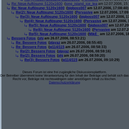
Re: Neue Auflösung: 5120x1600
(
long_island_ice_tea
am 12.07.2006, 15:
Re: Neue Auflösung: 5120x1600
(
bigboss007
am 12.07.2006, 17:08:40)
Re(2): Neue Auflösung: 5120x1600
(
Pervasive
am 12.07.2006, 17:09
Re(3): Neue Auflösung: 5120x1600
(
bigboss007
am 12.07.2006, 1
Re(4): Neue Auflösung: 5120x1600
(
Pervasive
am 12.07.2006, 
Re(5): Neue Auflösung: 5120x1600
(
bigboss007
am 12.07.200
Re(6): Neue Auflösung: 5120x1600
(
Pervasive
am 12.07.2
Re(5): Neue Auflösung: 5120x1600
(
MikE_
am 12.07.2006, 18
Bessere Fotos
(
phj
am 26.07.2006, 08:53:21)
Re: Bessere Fotos
(
playaz
am 26.07.2006, 08:55:40)
Re: Bessere Fotos
(
w114/115
am 26.07.2006, 08:58:33)
Re(2): Bessere Fotos
(
playaz
am 26.07.2006, 08:59:16)
Re(2): Bessere Fotos
(
phj
am 26.07.2006, 08:59:20)
Re(3): Bessere Fotos
(
w114/115
am 26.07.2006, 09:10:29)
Dieses Forum ist eine frei zugängliche Diskussionsplattform.
Der Betreiber übernimmt keine Verantwortung für den Inhalt der Beiträge und behält sich das
Recht vor, Beiträge mit rechtswidrigem oder anstößigem Inhalt zu löschen.
Datenschutzerklärung