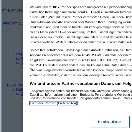
Re(12): Neue Auflösung: 5120x1600
(
Perva
Re(13): Neue Auflösung: 5120x1600
(
Oli
Wir und unsere
1017
-Partner speichern und greifen auf personenbezo
am 11.07.2006, 22:25:33)
eindeutige Kennungen auf Ihrem Gerät zu. Durch Auswahl von Akzeptier
Re(14): Neue Auflösung: 5120x1600
(
für die unter „Wir und unsere Partner verarbeiten Daten, um Ihnen Dien
Re(15): Neue Auflösung: 5120x160
Durch Auswahl von Alle ablehnen oder Widerruf Ihrer Einwilligung werde
Daisy!
am 11.07.2006, 22:36:36)
deaktiviert sind, sind manche Inhalte und Anzeigen möglicherweise nicht
Re(5): Neue Auflösung: 5120x1600
(
Beel
am 11.07.2006, 14:13
Re(6): Neue Auflösung: 5120x1600
(
Pervasive
am 11.07.2006
dieses Menü jederzeit wieder aufrufen, um Ihre Einstellungen zu ändern 
Re(7): Neue Auflösung: 5120x1600
(
Beel
am 11.07.2006, 
Sie auf den Link Cookie-Einstellungen am unteren Rand der Webseite kli
Re(8): Neue Auflösung: 5120x1600
(
Pervasive
am 11.0
unseres Website. Weitere Informationen finden Sie in unserer Datensch
Re(9): Neue Auflösung: 5120x1600
(
Beel
am 11.07.2
Re(9): Neue Auflösung: 5120x1600
(
fatbox
am 11.07
Sofern Ihre getroffenen Einstellungen auch Anbieter umfassen, die Daten
Re(2): Neue Auflösung: 5120x1600
(
Mr L
am 11.07.2006, 13:57:48)
Angemessenheitsbeschlusses gem Art 45 DSGVO und ohne geeignete G
Re(3): Neue Auflösung: 5120x1600
(
dizo
am 11.07.2006, 13:58:27)
so gilt Ihre Einwilligung auch hierfür (Art 49 Abs 1 lit a DSGVO). Dies gi
Re(3): Neue Auflösung: 5120x1600
(
Pervasive
am 11.07.2006, 13:58
die USA. Es besteht insbesondere das Risiko, dass Ihre Daten durch B
Re(4): Neue Auflösung: 5120x1600
(
phj
am 11.07.2006, 13:59:44)
Überwachungszwecken verarbeitet werden können, möglicherweise auc
Re(5): Neue Auflösung: 5120x1600
(
teleth
am 11.07.2006, 14:0
können Sie abstellen, in dem Sie bei dem jeweiligen Anbieter in der Liste
Re(5): Neue Auflösung: 5120x1600
(
Pervasive
am 11.07.2006, 
Re(5): Neue Auflösung: 5120x1600
(
dizo
am 11.07.2006, 14:01
Wir und unsere Partner verarbeiten Daten, um Folg
Re: Neue Auflösung: 5120x1600
(
teleth
am 11.07.2006, 13:49:03)
Re(2): Neue Auflösung: 5120x1600
(
Pervasive
am 11.07.2006, 13:49:18
Endgeräteeigenschaften zur Identifikation aktiv abfragen. Verwendung 
Re(3): Neue Auflösung: 5120x1600
(
teleth
am 11.07.2006, 13:49:42)
Zugriff auf Informationen auf einem Endgerät. Personalisierte Werbung
Re(4): Neue Auflösung: 5120x1600
(
Pervasive
am 11.07.2006, 13:
und der Performance von Inhalten, Zielgruppenforschung sowie Entwic
Re(5): Neue Auflösung: 5120x1600
(
dizo
am 11.07.2006, 13:53
Liste der Partner (Lieferanten)
Re(6): Neue Auflösung: 5120x1600
(
Pervasive
am 11.07.2006
Re(7): Neue Auflösung: 5120x1600
(
dizo
am 11.07.2006, 
Re(8): Neue Auflösung: 5120x1600
(
Pervasive
am 11.0
Re(9): Neue Auflösung: 5120x1600
(
dizo
am 11.07.2
Konfigurieren
Re(10): Neue Auflösung: 5120x1600
(
Pervasive
a
Re(11): Neue Auflösung: 5120x1600
(
dizo
am 1