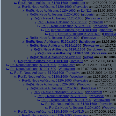
Re(3): Neue Auflösung: 5120x1600
(
hardbauer
am 12.07.2006, 09:2
Re(4): Neue Auflösung: 5120x1600
(
Pervasive
am 12.07.2006, 09
Re(5): Neue Auflösung: 5120x1600
(
w114/115
am 12.07.2006, 
Re(6): Neue Auflösung: 5120x1600
(
gibberish
am 12.07.2006
Re(7): Neue Auflösung: 5120x1600
(
Pervasive
am 12.07.2
Re(8): Neue Auflösung: 5120x1600
(
gibberish
am 12.07
Re(9): Neue Auflösung: 5120x1600
(
Pervasive
am 12
Re(10): Neue Auflösung: 5120x1600
(
gibberish
am
Re(11): Neue Auflösung: 5120x1600
(
Pervasiv
Re(6): Neue Auflösung: 5120x1600
(
Pervasive
am 12.07.200
Re(5): Neue Auflösung: 5120x1600
(
hardbauer
am 12.07.2006
Re(6): Neue Auflösung: 5120x1600
(
Pervasive
am 12.07.2
Re(7): Neue Auflösung: 5120x1600
(
hardbauer
am 12.07
Re(8): Neue Auflösung: 5120x1600
(
Pervasive
am 12
Re(6): Neue Auflösung: 5120x1600
(
playaz
am 26.07.2006,
Re(3): Neue Auflösung: 5120x1600
(
Tom@33
am 12.07.2006, 14:37:
Re: Neue Auflösung: 5120x1600
(
edi666.com
am 12.07.2006, 14:03:51)
Re: Neue Auflösung: 5120x1600
(
Woodworm
am 12.07.2006, 14:41:42)
Re(2): Neue Auflösung: 5120x1600
(
Pervasive
am 12.07.2006, 14:42:4
Re(3): Neue Auflösung: 5120x1600
(
Woodworm
am 12.07.2006, 14:4
Re(4): Neue Auflösung: 5120x1600
(
Pervasive
am 12.07.2006, 14
Re(5): Neue Auflösung: 5120x1600
(
Woodworm
am 12.07.2006,
Re(6): Neue Auflösung: 5120x1600
(
Pervasive
am 12.07.200
Re(7): Neue Auflösung: 5120x1600
(
Woodworm
am 12.07.
Re(8): Neue Auflösung: 5120x1600
(
Pervasive
am 12.0
Re(9): Neue Auflösung: 5120x1600
(
Woodworm
am 1
Re(10): Neue Auflösung: 5120x1600
(
Pervasive
a
Re(11): Neue Auflösung: 5120x1600
(
Woodwo
Re(3): Neue Auflösung: 5120x1600
(
w114/115
am 12.07.2006, 14:55
Re(4): Neue Auflösung: 5120x1600
(
Pervasive
am 12.07.2006, 14