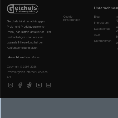
Unternehme
Cookie-
Blog
I
Einstellungen
f
Geizhals ist ein unabhängiges
Impressum
Preis- und Produktvergleichs-
W
Datenschutz
s
Portal, das mittels detaillierter Filter
AGB
T
und vielfältiger Features eine
Unternehmen
optimale Hilfestellung bei der
J
Kaufentscheidung bietet.
P
Ansicht wählen:
Mobile
Copyright © 1997-2026
Preisvergleich Internet Services
AG