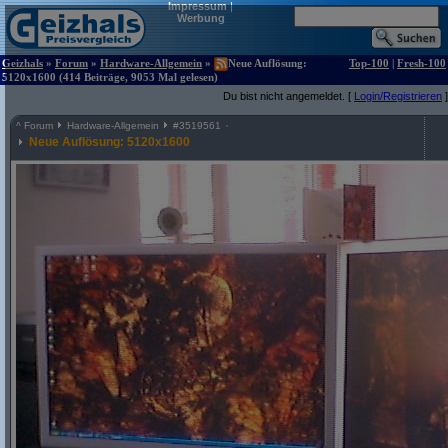
Impressum
|
Werbung
Geizhals
»
Forum
»
Hardware-Allgemein
»
Neue Auflösung:
Top-100
|
Fresh-100
5120x1600 (414 Beiträge, 9053 Mal gelesen)
Du bist nicht angemeldet. [
Login/Registrieren
]
^
Forum
Hardware-Allgemein
#
3519561
Neue Auflösung: 5120x1600