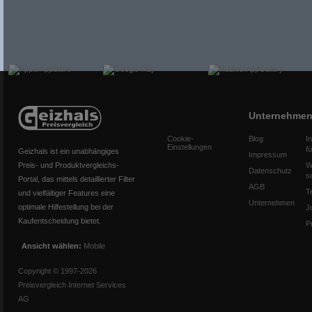
Unternehme
Cookie-
Blog
I
Einstellungen
f
Geizhals ist ein unabhängiges
Impressum
Preis- und Produktvergleichs-
W
Datenschutz
s
Portal, das mittels detaillierter Filter
AGB
T
und vielfältiger Features eine
Unternehmen
optimale Hilfestellung bei der
J
Kaufentscheidung bietet.
P
Ansicht wählen:
Mobile
Copyright © 1997-2026
Preisvergleich Internet Services
AG