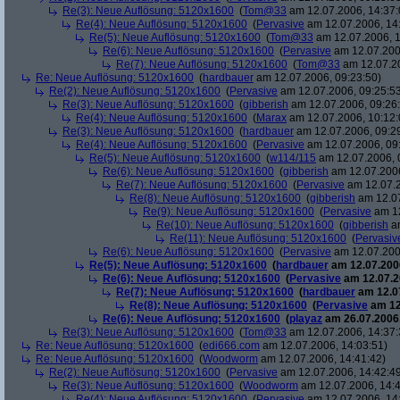
Re(3): Neue Auflösung: 5120x1600
(
Tom@33
am 12.07.2006, 14:37:
Re(4): Neue Auflösung: 5120x1600
(
Pervasive
am 12.07.2006, 14
Re(5): Neue Auflösung: 5120x1600
(
Tom@33
am 12.07.2006, 1
Re(6): Neue Auflösung: 5120x1600
(
Pervasive
am 12.07.200
Re(7): Neue Auflösung: 5120x1600
(
Tom@33
am 12.07.20
Re: Neue Auflösung: 5120x1600
(
hardbauer
am 12.07.2006, 09:23:50)
Re(2): Neue Auflösung: 5120x1600
(
Pervasive
am 12.07.2006, 09:25:5
Re(3): Neue Auflösung: 5120x1600
(
gibberish
am 12.07.2006, 09:26
Re(4): Neue Auflösung: 5120x1600
(
Marax
am 12.07.2006, 10:12:
Re(3): Neue Auflösung: 5120x1600
(
hardbauer
am 12.07.2006, 09:2
Re(4): Neue Auflösung: 5120x1600
(
Pervasive
am 12.07.2006, 09
Re(5): Neue Auflösung: 5120x1600
(
w114/115
am 12.07.2006, 
Re(6): Neue Auflösung: 5120x1600
(
gibberish
am 12.07.2006
Re(7): Neue Auflösung: 5120x1600
(
Pervasive
am 12.07.2
Re(8): Neue Auflösung: 5120x1600
(
gibberish
am 12.07
Re(9): Neue Auflösung: 5120x1600
(
Pervasive
am 12
Re(10): Neue Auflösung: 5120x1600
(
gibberish
am
Re(11): Neue Auflösung: 5120x1600
(
Pervasiv
Re(6): Neue Auflösung: 5120x1600
(
Pervasive
am 12.07.200
Re(5): Neue Auflösung: 5120x1600
(
hardbauer
am 12.07.2006
Re(6): Neue Auflösung: 5120x1600
(
Pervasive
am 12.07.2
Re(7): Neue Auflösung: 5120x1600
(
hardbauer
am 12.07
Re(8): Neue Auflösung: 5120x1600
(
Pervasive
am 12
Re(6): Neue Auflösung: 5120x1600
(
playaz
am 26.07.2006,
Re(3): Neue Auflösung: 5120x1600
(
Tom@33
am 12.07.2006, 14:37:
Re: Neue Auflösung: 5120x1600
(
edi666.com
am 12.07.2006, 14:03:51)
Re: Neue Auflösung: 5120x1600
(
Woodworm
am 12.07.2006, 14:41:42)
Re(2): Neue Auflösung: 5120x1600
(
Pervasive
am 12.07.2006, 14:42:4
Re(3): Neue Auflösung: 5120x1600
(
Woodworm
am 12.07.2006, 14:4
Re(4): Neue Auflösung: 5120x1600
(
Pervasive
am 12.07.2006, 14