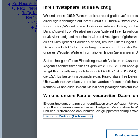
Re: Neue Auflösung: 5120x1600
(
teleth
am 11.07.2006, 13:49:03)
Ihre Privatsphäre ist uns wichtig
Re(2): Neue Auflösung: 5120x1600
(
Pervasive
am 11.07.2006, 13:49:18
Re(3): Neue Auflösung: 5120x1600
(
teleth
am 11.07.2006, 13:49:42)
Wir und unsere
1019
-Partner speichern und greifen auf pers
Re(4): Neue Auflösung: 5120x1600
(
Pervasive
am 11.07.2006, 13:
eindeutige Kennungen auf Ihrem Gerät zu. Durch Auswahl von A
Re(5): Neue Auflösung: 5120x1600
(
dizo
am 11.07.2006, 13:53
für die unter „Wir und unsere Partner verarbeiten Daten, um Ih
Re(6): Neue Auflösung: 5120x1600
(
Pervasive
am 11.07.2006
Re(7): Neue Auflösung: 5120x1600
(
dizo
am 11.07.2006, 
Durch Auswahl von Alle ablehnen oder Widerruf Ihrer Einwilligu
Re(8): Neue Auflösung: 5120x1600
(
Pervasive
am 11.0
deaktiviert sind, sind manche Inhalte und Anzeigen möglicherwei
Re(9): Neue Auflösung: 5120x1600
(
dizo
am 11.07.2
dieses Menü jederzeit wieder aufrufen, um Ihre Einstellungen zu
Re(10): Neue Auflösung: 5120x1600
(
Pervasive
a
Sie auf den Link Cookie-Einstellungen am unteren Rand der Webs
Re(11): Neue Auflösung: 5120x1600
(
dizo
am 1
unseres Website. Weitere Informationen finden Sie in unserer 
^
Forum
Hardware-Allgemein
#
3519689
Sofern Ihre getroffenen Einstellungen auch Anbieter umfassen, d
Re(12): Neue Auflösung: 5120x1600
Angemessenheitsbeschlusses gem Art 45 DSGVO und ohne gee
so gilt Ihre Einwilligung auch hierfür (Art 49 Abs 1 lit a DSGVO)
die USA. Es besteht insbesondere das Risiko, dass Ihre Daten
Des is ja eigentlich nur was für Leute die
wollen
Überwachungszwecken verarbeitet werden können, möglicherw
können Sie abstellen, in dem Sie bei dem jeweiligen Anbieter in 
Wir und unsere Partner verarbeiten Daten, u
Ich sehe Du kennst ihn nicht
Endgeräteeigenschaften zur Identifikation aktiv abfragen. Ver
Zugriff auf Informationen auf einem Endgerät. Personalisierte
und der Performance von Inhalten, Zielgruppenforschung sowi
Liste der Partner (Lieferanten)
Konfiguriere