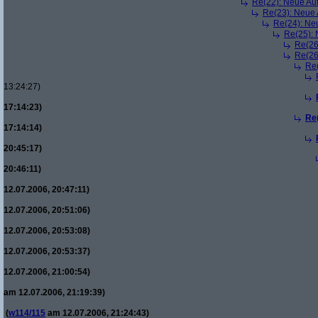
Re(22): Neue Au
Re(23): Neue
Re(24): Ne
Re(25):
Re(26
Re(26
Re
13:24:27)
17:14:23)
Re
17:14:14)
20:45:17)
20:46:11)
12.07.2006, 20:47:11)
12.07.2006, 20:51:06)
12.07.2006, 20:53:08)
12.07.2006, 20:53:37)
12.07.2006, 21:00:54)
am 12.07.2006, 21:19:39)
(
w114/115
am 12.07.2006, 21:24:43)