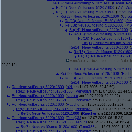
Re(10): Neue Auflösung: 5120x1600
(
Cereal_Pos
Re(11): Neue Auflösung: 5120x1600
(
M.A. Mo
Re(11): Neue Auflösung: 5120x1600
(
Pervasiv
Re(12): Neue Auflösung: 5120x1600
(
Cerea
Re(13): Neue Auflösung: 5120x1600
(
Per
Re(13): Neue Auflösung: 5120x1600
(
M.A
Re(14): Neue Auflösung: 5120x1600
(
Re(15): Neue Auflösung: 5120x160
Re(16): Neue Auflösung: 5120x1
Re(17): Neue Auflösung: 512
Re(14): Neue Auflösung: 5120x1600
(
Re(15): Neue Auflösung: 5120x160
Re(16): Neue Auflösung: 5120x1
Vom Autor zurückgezogen oder Autor hat
22:32:13)
Re(15): Neue Auflösung: 5120x160
Re(12): Neue Auflösung: 5120x1600
(
Rolibo
Re(13): Neue Auflösung: 5120x1600
(
Per
Re(14): Neue Auflösung: 5120x1600
(
Re: Neue Auflösung: 5120x1600
(
b2k
am 11.07.2006, 22:43:59)
Re(2): Neue Auflösung: 5120x1600
(
Pervasive
am 11.07.2006, 22:44:53
Re: Neue Auflösung: 5120x1600
(
seburu
am 11.07.2006, 22:51:52)
Re(2): Neue Auflösung: 5120x1600
(
Pervasive
am 12.07.2006, 00:58:4
Re: Neue Auflösung: 5120x1600
(
Raucher
am 12.07.2006, 00:18:20)
Re(2): Neue Auflösung: 5120x1600
(
Pervasive
am 12.07.2006, 00:58:5
Re(3): Neue Auflösung: 5120x1600
(
Raucher
am 12.07.2006, 18:1
Re: Neue Auflösung: 5120x1600
(
Tom@33
am 12.07.2006, 06:15:23)
Re(2): Neue Auflösung: 5120x1600
(
seburu
am 12.07.2006, 09:04:56)
Re(3): Neue Auflösung: 5120x1600
(
Tom@33
am 12.07.2006, 14:35:
Re(2): Neue Auflösung: 5120x1600
(
Pervasive
am 12.07.2006, 09:13:0