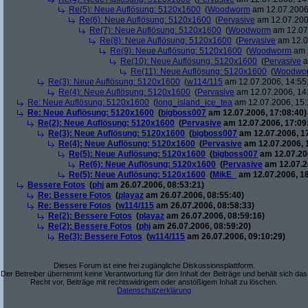
Re(5): Neue Auflösung: 5120x1600
(
Woodworm
am 12.07.2006,
Re(6): Neue Auflösung: 5120x1600
(
Pervasive
am 12.07.200
Re(7): Neue Auflösung: 5120x1600
(
Woodworm
am 12.07.
Re(8): Neue Auflösung: 5120x1600
(
Pervasive
am 12.0
Re(9): Neue Auflösung: 5120x1600
(
Woodworm
am 1
Re(10): Neue Auflösung: 5120x1600
(
Pervasive
a
Re(11): Neue Auflösung: 5120x1600
(
Woodwo
Re(3): Neue Auflösung: 5120x1600
(
w114/115
am 12.07.2006, 14:55
Re(4): Neue Auflösung: 5120x1600
(
Pervasive
am 12.07.2006, 14
Re: Neue Auflösung: 5120x1600
(
long_island_ice_tea
am 12.07.2006, 15:
Re: Neue Auflösung: 5120x1600
(
bigboss007
am 12.07.2006, 17:08:40)
Re(2): Neue Auflösung: 5120x1600
(
Pervasive
am 12.07.2006, 17:09
Re(3): Neue Auflösung: 5120x1600
(
bigboss007
am 12.07.2006, 1
Re(4): Neue Auflösung: 5120x1600
(
Pervasive
am 12.07.2006, 
Re(5): Neue Auflösung: 5120x1600
(
bigboss007
am 12.07.200
Re(6): Neue Auflösung: 5120x1600
(
Pervasive
am 12.07.2
Re(5): Neue Auflösung: 5120x1600
(
MikE_
am 12.07.2006, 18
Bessere Fotos
(
phj
am 26.07.2006, 08:53:21)
Re: Bessere Fotos
(
playaz
am 26.07.2006, 08:55:40)
Re: Bessere Fotos
(
w114/115
am 26.07.2006, 08:58:33)
Re(2): Bessere Fotos
(
playaz
am 26.07.2006, 08:59:16)
Re(2): Bessere Fotos
(
phj
am 26.07.2006, 08:59:20)
Re(3): Bessere Fotos
(
w114/115
am 26.07.2006, 09:10:29)
Dieses Forum ist eine frei zugängliche Diskussionsplattform.
Der Betreiber übernimmt keine Verantwortung für den Inhalt der Beiträge und behält sich das
Recht vor, Beiträge mit rechtswidrigem oder anstößigem Inhalt zu löschen.
Datenschutzerklärung