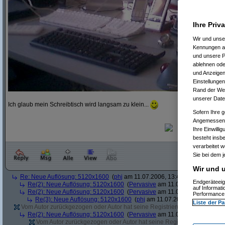
Ihre Priv
Wir und uns
Kennungen au
und unsere P
ablehnen oder
und Anzeigen
Einstellungen
Rand der Webs
unserer Date
Ich glaub mein Schreibtisch wird langsam zu klein...
Sofern Ihre g
Angemessenhe
Ihre Einwilli
besteht insb
verarbeitet 
Sie bei dem j
Wir und u
Re: Neue Auflösung: 5120x1600
(
phj
am 11.07.2006, 13:40:39)
Endgeräteeig
Re(2): Neue Auflösung: 5120x1600
(
Pervasive
am 11.07.2006, 13:41:12
auf Informat
Re(2): Neue Auflösung: 5120x1600
(
Pervasive
am 11.07.2006, 13:51:49
Performance 
Re(3): Neue Auflösung: 5120x1600
(
phj
am 11.07.2006, 13:52:12)
Liste der Pa
Vom Autor zurückgezogen oder Autor hat seine Registrierung nicht bestätig
Re(2): Neue Auflösung: 5120x1600
(
Pervasive
am 11.07.2006, 13:41:43
Vom Autor zurückgezogen oder Autor hat seine Registrierung nicht bes