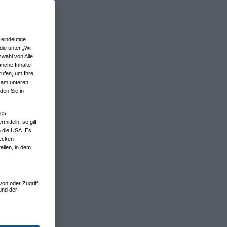
eindeutige
ie unter „Wir
wahl von Alle
anche Inhalte
rufen, um Ihre
n am unteren
den Sie in
nes
tteln, so gilt
n die USA. Es
wecken
ellen, in dem
von oder Zugriff
und der