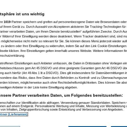
atsphäre ist uns wichtig
ere
1019
-Partner speichern und greifen auf personenbezogene Daten wie Browserdaten oder 
f Ihrem Gerät zu. Durch Auswahl von Akzeptieren aktivieren Sie Tracking-Technologien für d
artner verarbeiten Daten, um Ihnen Dienste bereitzustellen“ aufgeführten Zwecke. Durch Aus
 Widerruf Ihrer Einwilligung werden diese deaktiviert. Wenn Tracker deaktiviert sind, sind m
 möglicherweise nicht mehr so relevant für Sie. Sie können dieses Menü jederzeit wieder auf
 zu ändern oder Ihre Einwilligung zu widerrufen, indem Sie auf den Link Cookie-Einstellunge
eite klicken. Ihre Einstellungen gelten innerhalb unseres Website. Weitere Informationen fin
nschutzerklärung.
etroffenen Einstellungen auch Anbieter umfassen, die Daten in Drittstaaten ohne Vorliegen ei
itsbeschlusses gem Art 45 DSGVO und ohne geeignete Garantien gem Art 46 DSGVO übermi
gung auch hierfür (Art 49 Abs 1 lit a DSGVO). Dies gilt insbesondere für Datenübermittlungen i
esondere das Risiko, dass Ihre Daten durch Behörden zu Kontroll- und zu Überwachungsz
werden können, möglicherweise auch ohne Rechtsbehelfsmöglichkeiten. Dies können Sie abst
eweiligen Anbieter in der Liste keine Einwilligung abgeben.
nsere Partner verarbeiten Daten, um Folgendes bereitzustellen:
enschaften zur Identifikation aktiv abfragen. Verwendung genauer Standortdaten. Speichern 
)
ionen auf einem Endgerät. Personalisierte Werbung und Inhalte, Messung von Werbeleistung 
)
von Inhalten, Zielgruppenforschung sowie Entwicklung und Verbesserung von Angeboten.
rtner (Lieferanten)
t
(
Nagelfar
am 11.07.2006, 13:41:09)
)
tätigt
(
Nagelfar
am 11.07.2006, 13:42:40)