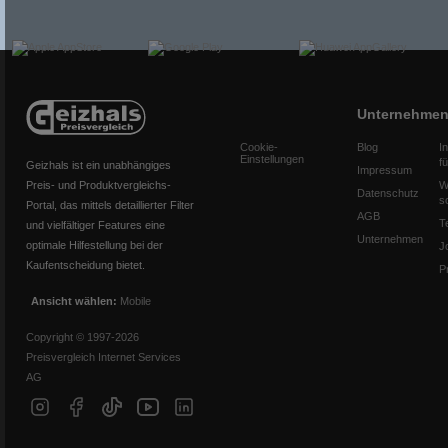
Unternehme
Cookie-
Blog
I
Einstellungen
f
Geizhals ist ein unabhängiges
Impressum
Preis- und Produktvergleichs-
W
Datenschutz
s
Portal, das mittels detaillierter Filter
AGB
T
und vielfältiger Features eine
Unternehmen
optimale Hilfestellung bei der
J
Kaufentscheidung bietet.
P
Ansicht wählen:
Mobile
Copyright © 1997-2026
Preisvergleich Internet Services
AG