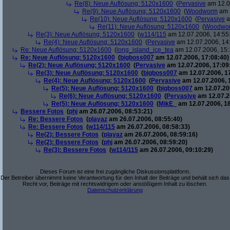
Re(8): Neue Auflösung: 5120x1600
(
Pervasive
am 12.0
Re(9): Neue Auflösung: 5120x1600
(
Woodworm
am 1
Re(10): Neue Auflösung: 5120x1600
(
Pervasive
a
Re(11): Neue Auflösung: 5120x1600
(
Woodwo
Re(3): Neue Auflösung: 5120x1600
(
w114/115
am 12.07.2006, 14:55
Re(4): Neue Auflösung: 5120x1600
(
Pervasive
am 12.07.2006, 14
Re: Neue Auflösung: 5120x1600
(
long_island_ice_tea
am 12.07.2006, 15:
Re: Neue Auflösung: 5120x1600
(
bigboss007
am 12.07.2006, 17:08:40)
Re(2): Neue Auflösung: 5120x1600
(
Pervasive
am 12.07.2006, 17:09
Re(3): Neue Auflösung: 5120x1600
(
bigboss007
am 12.07.2006, 1
Re(4): Neue Auflösung: 5120x1600
(
Pervasive
am 12.07.2006, 
Re(5): Neue Auflösung: 5120x1600
(
bigboss007
am 12.07.200
Re(6): Neue Auflösung: 5120x1600
(
Pervasive
am 12.07.2
Re(5): Neue Auflösung: 5120x1600
(
MikE_
am 12.07.2006, 18
Bessere Fotos
(
phj
am 26.07.2006, 08:53:21)
Re: Bessere Fotos
(
playaz
am 26.07.2006, 08:55:40)
Re: Bessere Fotos
(
w114/115
am 26.07.2006, 08:58:33)
Re(2): Bessere Fotos
(
playaz
am 26.07.2006, 08:59:16)
Re(2): Bessere Fotos
(
phj
am 26.07.2006, 08:59:20)
Re(3): Bessere Fotos
(
w114/115
am 26.07.2006, 09:10:29)
Dieses Forum ist eine frei zugängliche Diskussionsplattform.
Der Betreiber übernimmt keine Verantwortung für den Inhalt der Beiträge und behält sich das
Recht vor, Beiträge mit rechtswidrigem oder anstößigem Inhalt zu löschen.
Datenschutzerklärung