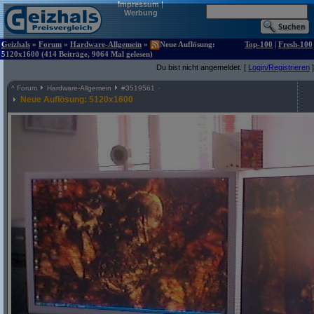
Impressum
|
Werbung
Geizhals
»
Forum
»
Hardware-Allgemein
»
Neue Auflösung:
Top-100
|
Fresh-100
5120x1600 (414 Beiträge, 9064 Mal gelesen)
Du bist nicht angemeldet. [
Login/Registrieren
]
^
Forum
Hardware-Allgemein
#
3519561
Neue Auflösung: 5120x1600