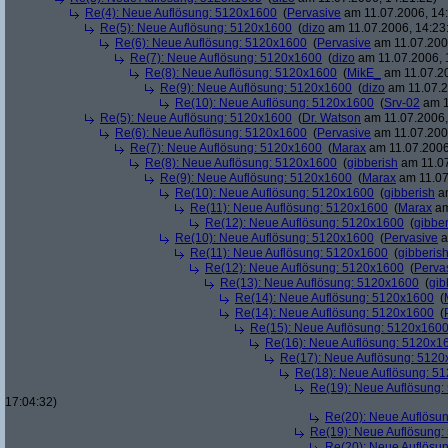
Re(4): Neue Auflösung: 5120x1600
(
Pervasive
am 11.07.2006, 14:
Re(5): Neue Auflösung: 5120x1600
(
dizo
am 11.07.2006, 14:23
Re(6): Neue Auflösung: 5120x1600
(
Pervasive
am 11.07.2006
Re(7): Neue Auflösung: 5120x1600
(
dizo
am 11.07.2006, 
Re(8): Neue Auflösung: 5120x1600
(
MikE_
am 11.07.20
Re(9): Neue Auflösung: 5120x1600
(
dizo
am 11.07.2
Re(10): Neue Auflösung: 5120x1600
(
Srv-02
am 1
Re(5): Neue Auflösung: 5120x1600
(
Dr. Watson
am 11.07.2006,
Re(6): Neue Auflösung: 5120x1600
(
Pervasive
am 11.07.2006
Re(7): Neue Auflösung: 5120x1600
(
Marax
am 11.07.2006
Re(8): Neue Auflösung: 5120x1600
(
gibberish
am 11.07
Re(9): Neue Auflösung: 5120x1600
(
Marax
am 11.07
Re(10): Neue Auflösung: 5120x1600
(
gibberish
am
Re(11): Neue Auflösung: 5120x1600
(
Marax
am
Re(12): Neue Auflösung: 5120x1600
(
gibber
Re(10): Neue Auflösung: 5120x1600
(
Pervasive
a
Re(11): Neue Auflösung: 5120x1600
(
gibberis
Re(12): Neue Auflösung: 5120x1600
(
Perva
Re(13): Neue Auflösung: 5120x1600
(
gib
Re(14): Neue Auflösung: 5120x1600
(
Re(14): Neue Auflösung: 5120x1600
(
Re(15): Neue Auflösung: 5120x160
Re(16): Neue Auflösung: 5120x1
Re(17): Neue Auflösung: 512
Re(18): Neue Auflösung: 5
Re(19): Neue Auflösung
17:04:32)
Re(20): Neue Auflösu
Re(19): Neue Auflösung
Re(20): Neue Auflösu