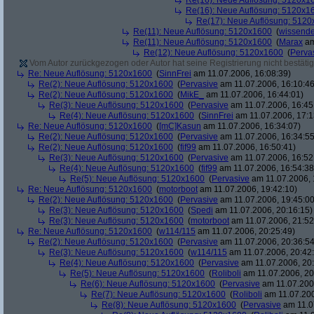
Re(16): Neue Auflösung: 5120x1
Re(16): Neue Auflösung: 5120x1
Re(17): Neue Auflösung: 512
Re(11): Neue Auflösung: 5120x1600
(
wissende
Re(11): Neue Auflösung: 5120x1600
(
Marax
am
Re(12): Neue Auflösung: 5120x1600
(
Perva
Vom Autor zurückgezogen oder Autor hat seine Registrierung nicht bestätig
Re: Neue Auflösung: 5120x1600
(
SinnFrei
am 11.07.2006, 16:08:39)
Re(2): Neue Auflösung: 5120x1600
(
Pervasive
am 11.07.2006, 16:10:46
Re(2): Neue Auflösung: 5120x1600
(
MikE_
am 11.07.2006, 16:44:01)
Re(3): Neue Auflösung: 5120x1600
(
Pervasive
am 11.07.2006, 16:45
Re(4): Neue Auflösung: 5120x1600
(
SinnFrei
am 11.07.2006, 17:1
Re: Neue Auflösung: 5120x1600
(
[mC]Kasun
am 11.07.2006, 16:34:07)
Re(2): Neue Auflösung: 5120x1600
(
Pervasive
am 11.07.2006, 16:34:55
Re(2): Neue Auflösung: 5120x1600
(
fif99
am 11.07.2006, 16:50:41)
Re(3): Neue Auflösung: 5120x1600
(
Pervasive
am 11.07.2006, 16:52
Re(4): Neue Auflösung: 5120x1600
(
fif99
am 11.07.2006, 16:54:38
Re(5): Neue Auflösung: 5120x1600
(
Pervasive
am 11.07.2006, 
Re: Neue Auflösung: 5120x1600
(
motorboot
am 11.07.2006, 19:42:10)
Re(2): Neue Auflösung: 5120x1600
(
Pervasive
am 11.07.2006, 19:45:00
Re(3): Neue Auflösung: 5120x1600
(
Spedi
am 11.07.2006, 20:16:15)
Re(3): Neue Auflösung: 5120x1600
(
motorboot
am 11.07.2006, 21:52
Re: Neue Auflösung: 5120x1600
(
w114/115
am 11.07.2006, 20:25:49)
Re(2): Neue Auflösung: 5120x1600
(
Pervasive
am 11.07.2006, 20:36:54
Re(3): Neue Auflösung: 5120x1600
(
w114/115
am 11.07.2006, 20:42
Re(4): Neue Auflösung: 5120x1600
(
Pervasive
am 11.07.2006, 20:
Re(5): Neue Auflösung: 5120x1600
(
Roliboli
am 11.07.2006, 20
Re(6): Neue Auflösung: 5120x1600
(
Pervasive
am 11.07.2006
Re(7): Neue Auflösung: 5120x1600
(
Roliboli
am 11.07.200
Re(8): Neue Auflösung: 5120x1600
(
Pervasive
am 11.0