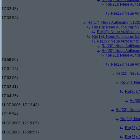
Re(21): Neue Aufl
17:32:43)
Re(22): Neue Au
17:33:54)
Re(17): Neue Auflösung: 512
Re(18): Neue Auflösung: 5
Re(19): Neue Auflösung
Re(18): Neue Auflösung: 5
Re(19): Neue Auflösung
Re(20): Neue Auflösu
Re(20): Neue Auflösu
Re(21): Neue Aufl
16:59:50)
Re(22): Neue Au
17:01:12)
Re(23): Neue
17:03:06)
Re(24): Ne
17:03:41)
Re(25):
17:04:35)
Re(26
11.07.2006, 17:12:48)
Re(23): Neue
17:15:54)
Re(24): Ne
11.07.2006, 17:19:05)
Re(25):
11.07.2006, 17:20:57)
Re(25):