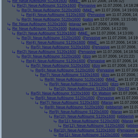
Re: Neue Auflösung: 5120x1600
(
MikE_
am 11.07.2006, 14:06:32)
Re(2): Neue Auflösung: 5120x1600
(
Pervasive
am 11.07.2006, 14:18:28
Re(3): Neue Auflösung: 5120x1600
(
MikE_
am 11.07.2006, 14:19:03)
Re(4): Neue Auflösung: 5120x1600
(
Pervasive
am 11.07.2006, 14:
Re(3): Neue Auflösung: 5120x1600
(
patos
am 12.07.2006, 13:15:08)
Re: Neue Auflösung: 5120x1600
(
playaz
am 11.07.2006, 14:09:16)
Re: Neue Auflösung: 5120x1600
(
kakazza
am 11.07.2006, 14:12:09)
Re(2): Neue Auflösung: 5120x1600
(
MikE_
am 11.07.2006, 14:13:09)
Re(3): Neue Auflösung: 5120x1600
(
Pervasive
am 11.07.2006, 14:19
Re(4): Neue Auflösung: 5120x1600
(
MikE_
am 11.07.2006, 14:19:
Re(5): Neue Auflösung: 5120x1600
(
Pervasive
am 11.07.2006, 
Re(2): Neue Auflösung: 5120x1600
(
Pervasive
am 11.07.2006, 14:18:50
Re(3): Neue Auflösung: 5120x1600
(
dizo
am 11.07.2006, 14:21:22)
Re(4): Neue Auflösung: 5120x1600
(
Pervasive
am 11.07.2006, 14:
Re(5): Neue Auflösung: 5120x1600
(
dizo
am 11.07.2006, 14:23
Re(6): Neue Auflösung: 5120x1600
(
Pervasive
am 11.07.2006
Re(7): Neue Auflösung: 5120x1600
(
dizo
am 11.07.2006, 
Re(8): Neue Auflösung: 5120x1600
(
MikE_
am 11.07.20
Re(9): Neue Auflösung: 5120x1600
(
dizo
am 11.07.2
Re(10): Neue Auflösung: 5120x1600
(
Srv-02
am 1
Re(5): Neue Auflösung: 5120x1600
(
Dr. Watson
am 11.07.2006,
Re(6): Neue Auflösung: 5120x1600
(
Pervasive
am 11.07.2006
Re(7): Neue Auflösung: 5120x1600
(
Marax
am 11.07.2006
Re(8): Neue Auflösung: 5120x1600
(
gibberish
am 11.07
Re(9): Neue Auflösung: 5120x1600
(
Marax
am 11.07
Re(10): Neue Auflösung: 5120x1600
(
gibberish
am
Re(11): Neue Auflösung: 5120x1600
(
Marax
am
Re(12): Neue Auflösung: 5120x1600
(
gibber
Re(10): Neue Auflösung: 5120x1600
(
Pervasive
a
Re(11): Neue Auflösung: 5120x1600
(
gibberis