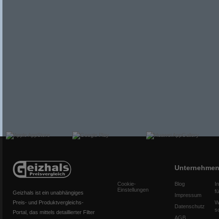
Unternehme
Cookie-
Blog
I
Einstellungen
f
Geizhals ist ein unabhängiges
Impressum
Preis- und Produktvergleichs-
W
Datenschutz
s
Portal, das mittels detaillierter Filter
AGB