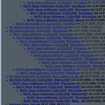
Re(6): Neue Auflösung: 5120x1600
(
Pervasive
am 12.07.200
Re(5): Neue Auflösung: 5120x1600
(
hardbauer
am 12.07.2006
Re(6): Neue Auflösung: 5120x1600
(
Pervasive
am 12.07.2
Re(7): Neue Auflösung: 5120x1600
(
hardbauer
am 12.07
Re(8): Neue Auflösung: 5120x1600
(
Pervasive
am 12
Re(6): Neue Auflösung: 5120x1600
(
playaz
am 26.07.2006,
Re(3): Neue Auflösung: 5120x1600
(
Tom@33
am 12.07.2006, 14:37:
Re: Neue Auflösung: 5120x1600
(
edi666.com
am 12.07.2006, 14:03:51)
Re: Neue Auflösung: 5120x1600
(
Woodworm
am 12.07.2006, 14:41:42)
Re(2): Neue Auflösung: 5120x1600
(
Pervasive
am 12.07.2006, 14:42:4
Re(3): Neue Auflösung: 5120x1600
(
Woodworm
am 12.07.2006, 14:4
Re(4): Neue Auflösung: 5120x1600
(
Pervasive
am 12.07.2006, 14
Re(5): Neue Auflösung: 5120x1600
(
Woodworm
am 12.07.2006,
Re(6): Neue Auflösung: 5120x1600
(
Pervasive
am 12.07.200
Re(7): Neue Auflösung: 5120x1600
(
Woodworm
am 12.07.
Re(8): Neue Auflösung: 5120x1600
(
Pervasive
am 12.0
Re(9): Neue Auflösung: 5120x1600
(
Woodworm
am 1
Re(10): Neue Auflösung: 5120x1600
(
Pervasive
a
Re(11): Neue Auflösung: 5120x1600
(
Woodwo
Re(3): Neue Auflösung: 5120x1600
(
w114/115
am 12.07.2006, 14:55
Re(4): Neue Auflösung: 5120x1600
(
Pervasive
am 12.07.2006, 14
Re: Neue Auflösung: 5120x1600
(
long_island_ice_tea
am 12.07.2006, 15:
Re: Neue Auflösung: 5120x1600
(
bigboss007
am 12.07.2006, 17:08:40)
Re(2): Neue Auflösung: 5120x1600
(
Pervasive
am 12.07.2006, 17:09
Re(3): Neue Auflösung: 5120x1600
(
bigboss007
am 12.07.2006, 1
Re(4): Neue Auflösung: 5120x1600
(
Pervasive
am 12.07.2006, 
Re(5): Neue Auflösung: 5120x1600
(
bigboss007
am 12.07.200
Re(6): Neue Auflösung: 5120x1600
(
Pervasive
am 12.07.2
Re(5): Neue Auflösung: 5120x1600
(
MikE_
am 12.07.2006, 18
Bessere Fotos
(
phj
am 26.07.2006, 08:53:21)