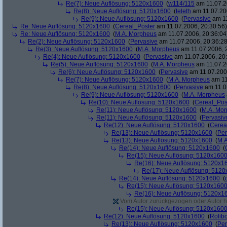
Re(7): Neue Auflösung: 5120x1600
(
w114/115
am 11.07.2
Re(8): Neue Auflösung: 5120x1600
(
teleth
am 11.07.200
Re(9): Neue Auflösung: 5120x1600
(
Pervasive
am 11
Re: Neue Auflösung: 5120x1600
(
Cereal_Poster
am 11.07.2006, 20:30:56)
Re: Neue Auflösung: 5120x1600
(
M.A. Morpheus
am 11.07.2006, 20:36:04
Re(2): Neue Auflösung: 5120x1600
(
Pervasive
am 11.07.2006, 20:36:28
Re(3): Neue Auflösung: 5120x1600
(
M.A. Morpheus
am 11.07.2006, 
Re(4): Neue Auflösung: 5120x1600
(
Pervasive
am 11.07.2006, 20:
Re(5): Neue Auflösung: 5120x1600
(
M.A. Morpheus
am 11.07.2
Re(6): Neue Auflösung: 5120x1600
(
Pervasive
am 11.07.2006
Re(7): Neue Auflösung: 5120x1600
(
M.A. Morpheus
am 11
Re(8): Neue Auflösung: 5120x1600
(
Pervasive
am 11.0
Re(9): Neue Auflösung: 5120x1600
(
M.A. Morpheus
Re(10): Neue Auflösung: 5120x1600
(
Cereal_Pos
Re(11): Neue Auflösung: 5120x1600
(
M.A. Mo
Re(11): Neue Auflösung: 5120x1600
(
Pervasiv
Re(12): Neue Auflösung: 5120x1600
(
Cerea
Re(13): Neue Auflösung: 5120x1600
(
Per
Re(13): Neue Auflösung: 5120x1600
(
M.A
Re(14): Neue Auflösung: 5120x1600
(
Re(15): Neue Auflösung: 5120x160
Re(16): Neue Auflösung: 5120x1
Re(17): Neue Auflösung: 512
Re(14): Neue Auflösung: 5120x1600
(
Re(15): Neue Auflösung: 5120x160
Re(16): Neue Auflösung: 5120x1
Vom Autor zurückgezogen oder Autor hat
Re(15): Neue Auflösung: 5120x160
Re(12): Neue Auflösung: 5120x1600
(
Rolibo
Re(13): Neue Auflösung: 5120x1600
(
Per