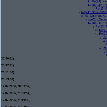
Re(24): Ne
Re(24): Ne
Re(25):
Re(21): Neue Aufl
Re(22): Neue Au
Re(23): Neue
Re(24): Ne
Re(25):
Re(26
Re(26
Re
Re
20:46:11)
20:47:11)
20:51:06)
20:53:08)
12.07.2006, 20:53:37)
12.07.2006, 21:00:54)
12.07.2006, 21:19:39)