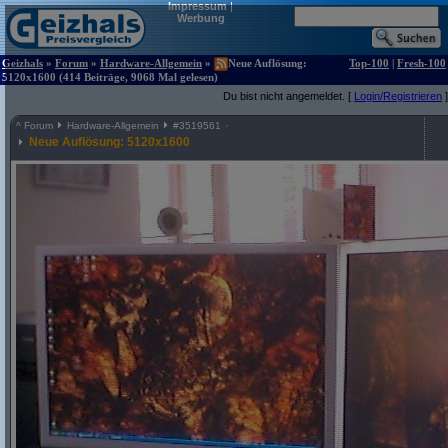
Impressum
|
Werbung
Geizhals
»
Forum
»
Hardware-Allgemein
»
Neue Auflösung:
Top-100
|
Fresh-100
5120x1600 (414 Beiträge, 9068 Mal gelesen)
Du bist nicht angemeldet. [
Login/Registrieren
]
^
Forum
Hardware-Allgemein
#
3519561
Neue Auflösung: 5120x1600