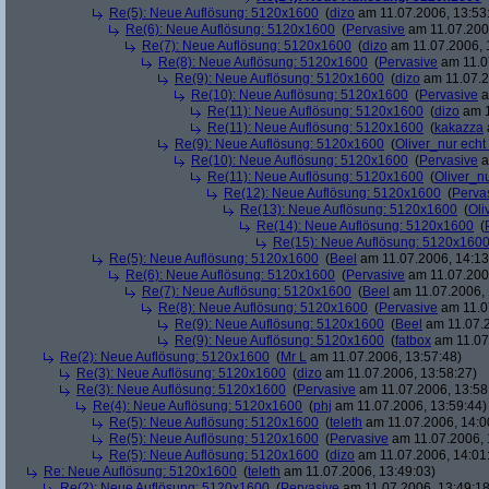
Re(5): Neue Auflösung: 5120x1600
(
dizo
am 11.07.2006, 13:53
Re(6): Neue Auflösung: 5120x1600
(
Pervasive
am 11.07.2006
Re(7): Neue Auflösung: 5120x1600
(
dizo
am 11.07.2006, 
Re(8): Neue Auflösung: 5120x1600
(
Pervasive
am 11.0
Re(9): Neue Auflösung: 5120x1600
(
dizo
am 11.07.2
Re(10): Neue Auflösung: 5120x1600
(
Pervasive
a
Re(11): Neue Auflösung: 5120x1600
(
dizo
am 1
Re(11): Neue Auflösung: 5120x1600
(
kakazza
Re(9): Neue Auflösung: 5120x1600
(
Oliver_nur echt
Re(10): Neue Auflösung: 5120x1600
(
Pervasive
a
Re(11): Neue Auflösung: 5120x1600
(
Oliver_nu
Re(12): Neue Auflösung: 5120x1600
(
Perva
Re(13): Neue Auflösung: 5120x1600
(
Oli
Re(14): Neue Auflösung: 5120x1600
(
Re(15): Neue Auflösung: 5120x160
Re(5): Neue Auflösung: 5120x1600
(
Beel
am 11.07.2006, 14:13
Re(6): Neue Auflösung: 5120x1600
(
Pervasive
am 11.07.2006
Re(7): Neue Auflösung: 5120x1600
(
Beel
am 11.07.2006, 
Re(8): Neue Auflösung: 5120x1600
(
Pervasive
am 11.0
Re(9): Neue Auflösung: 5120x1600
(
Beel
am 11.07.2
Re(9): Neue Auflösung: 5120x1600
(
fatbox
am 11.07
Re(2): Neue Auflösung: 5120x1600
(
Mr L
am 11.07.2006, 13:57:48)
Re(3): Neue Auflösung: 5120x1600
(
dizo
am 11.07.2006, 13:58:27)
Re(3): Neue Auflösung: 5120x1600
(
Pervasive
am 11.07.2006, 13:58
Re(4): Neue Auflösung: 5120x1600
(
phj
am 11.07.2006, 13:59:44)
Re(5): Neue Auflösung: 5120x1600
(
teleth
am 11.07.2006, 14:0
Re(5): Neue Auflösung: 5120x1600
(
Pervasive
am 11.07.2006, 
Re(5): Neue Auflösung: 5120x1600
(
dizo
am 11.07.2006, 14:01
Re: Neue Auflösung: 5120x1600
(
teleth
am 11.07.2006, 13:49:03)
Re(2): Neue Auflösung: 5120x1600
(
Pervasive
am 11.07.2006, 13:49:18