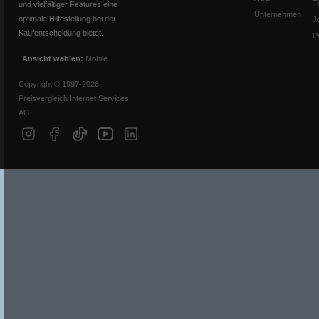
T
und vielfältiger Features eine
Unternehmen
optimale Hilfestellung bei der
J
Kaufentscheidung bietet.
P
Ansicht wählen:
Mobile
Copyright © 1997-2026
Preisvergleich Internet Services
AG