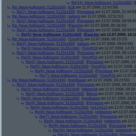
Re(14): Neue Auflösung: 5120x1600
(
Re: Neue Auflösung: 5120x1600
(
b2k
am 11.07.2006, 22:43:59)
Re(2): Neue Auflösung: 5120x1600
(
Pervasive
am 11.07.2006, 22:44:53
Re: Neue Auflösung: 5120x1600
(
seburu
am 11.07.2006, 22:51:52)
Re(2): Neue Auflösung: 5120x1600
(
Pervasive
am 12.07.2006, 00:58:4
Re: Neue Auflösung: 5120x1600
(
Raucher
am 12.07.2006, 00:18:20)
Re(2): Neue Auflösung: 5120x1600
(
Pervasive
am 12.07.2006, 00:58:5
Re(3): Neue Auflösung: 5120x1600
(
Raucher
am 12.07.2006, 18:1
Re: Neue Auflösung: 5120x1600
(
Tom@33
am 12.07.2006, 06:15:23)
Re(2): Neue Auflösung: 5120x1600
(
seburu
am 12.07.2006, 09:04:56)
Re(3): Neue Auflösung: 5120x1600
(
Tom@33
am 12.07.2006, 14:35:
Re(2): Neue Auflösung: 5120x1600
(
Pervasive
am 12.07.2006, 09:13:0
Re(3): Neue Auflösung: 5120x1600
(
Tom@33
am 12.07.2006, 14:37:
Re(4): Neue Auflösung: 5120x1600
(
Pervasive
am 12.07.2006, 14
Re(5): Neue Auflösung: 5120x1600
(
Tom@33
am 12.07.2006, 1
Re(6): Neue Auflösung: 5120x1600
(
Pervasive
am 12.07.200
Re(7): Neue Auflösung: 5120x1600
(
Tom@33
am 12.07.20
Re: Neue Auflösung: 5120x1600
(
hardbauer
am 12.07.2006, 09:23:50)
Re(2): Neue Auflösung: 5120x1600
(
Pervasive
am 12.07.2006, 09:25:5
Re(3): Neue Auflösung: 5120x1600
(
gibberish
am 12.07.2006, 09:26
Re(4): Neue Auflösung: 5120x1600
(
Marax
am 12.07.2006, 10:12:
Re(3): Neue Auflösung: 5120x1600
(
hardbauer
am 12.07.2006, 09:2
Re(4): Neue Auflösung: 5120x1600
(
Pervasive
am 12.07.2006, 09
Re(5): Neue Auflösung: 5120x1600
(
w114/115
am 12.07.2006, 
Re(6): Neue Auflösung: 5120x1600
(
gibberish
am 12.07.2006
Re(7): Neue Auflösung: 5120x1600
(
Pervasive
am 12.07.2
Re(8): Neue Auflösung: 5120x1600
(
gibberish
am 12.07
Re(9): Neue Auflösung: 5120x1600
(
Pervasive
am 12
Re(10): Neue Auflösung: 5120x1600
(
gibberish
am
Re(11): Neue Auflösung: 5120x1600
(
Pervasiv