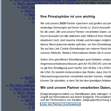
Re(3): Neue Auflösung: 5120x1600
(
teleth
am 11.07.2006, 13:49:42)
Re(4): Neue Auflösung: 5120x1600
(
Pervasive
am 11.07.2006, 13:
Re(5): Neue Auflösung: 5120x1600
(
dizo
am 11.07.2006, 13:53
Re(6): Neue Auflösung: 5120x1600
(
Pervasive
am 11.07.2006
Ihre Privatsphäre ist uns wichtig
Re(7): Neue Auflösung: 5120x1600
(
dizo
am 11.07.2006, 
Re(8): Neue Auflösung: 5120x1600
(
Pervasive
am 11.0
Wir und unsere
1019
-Partner speichern und greifen auf 
Re(9): Neue Auflösung: 5120x1600
(
dizo
am 11.07.2
eindeutige Kennungen auf Ihrem Gerät zu. Durch Auswahl v
Re(10): Neue Auflösung: 5120x1600
(
Pervasive
a
für die unter „Wir und unsere Partner verarbeiten Daten, u
Re(11): Neue Auflösung: 5120x1600
(
dizo
am 1
Durch Auswahl von Alle ablehnen oder Widerruf Ihrer Einwi
Re(12): Neue Auflösung: 5120x1600
(
phj
am
deaktiviert sind, sind manche Inhalte und Anzeigen möglich
Re(13): Neue Auflösung: 5120x1600
(
diz
Re(14): Neue Auflösung: 5120x1600
(
dieses Menü jederzeit wieder aufrufen, um Ihre Einstellung
Re(12): Neue Auflösung: 5120x1600
(
Perva
Sie auf den Link Cookie-Einstellungen am unteren Rand der 
Re(13): Neue Auflösung: 5120x1600
(
diz
unseres Website. Weitere Informationen finden Sie in uns
Re(14): Neue Auflösung: 5120x1600
(
Re(15): Neue Auflösung: 5120x160
Sofern Ihre getroffenen Einstellungen auch Anbieter umfass
Re(16): Neue Auflösung: 5120x1
Angemessenheitsbeschlusses gem Art 45 DSGVO und ohne
Re(17): Neue Auflösung: 512
so gilt Ihre Einwilligung auch hierfür (Art 49 Abs 1 lit a D
Re(18): Neue Auflösung: 5
die USA. Es besteht insbesondere das Risiko, dass Ihre D
Re(19): Neue Auflösung
Überwachungszwecken verarbeitet werden können, möglic
Re(5): Neue Auflösung: 5120x1600
(
teleth
am 11.07.2006, 13:5
können Sie abstellen, in dem Sie bei dem jeweiligen Anbieter
Re(6): Neue Auflösung: 5120x1600
(
Pervasive
am 11.07.2006
Re: Neue Auflösung: 5120x1600
(
w114/115
am 11.07.2006, 13:53:45)
Wir und unsere Partner verarbeiten Daten
Re(2): Neue Auflösung: 5120x1600
(
Pervasive
am 11.07.2006, 13:55:30
Re(3): Neue Auflösung: 5120x1600
(
graved
am 11.07.2006, 14:23:22
Endgeräteeigenschaften zur Identifikation aktiv abfragen
Re(4): Neue Auflösung: 5120x1600
(
Pervasive
am 11.07.2006, 14:
Zugriff auf Informationen auf einem Endgerät. Personalisi
und der Performance von Inhalten, Zielgruppenforschung
Re(5): Neue Auflösung: 5120x1600
(
graved
am 11.07.2006, 14:
Re(6): Neue Auflösung: 5120x1600
(
Pervasive
am 11.07.2006
Liste der Partner (Lieferanten)
Re(7): Neue Auflösung: 5120x1600
(
graved
am 11.07.2006