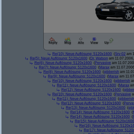
Re(10): Neue Auflösung: 5120x1600
(
Srv-02
am 1
Re(5): Neue Auflösung: 5120x1600
(
Dr. Watson
am 11.07.2006,
Re(6): Neue Auflösung: 5120x1600
(
Pervasive
am 11.07.2006
Re(7): Neue Auflösung: 5120x1600
(
Marax
am 11.07.2006
Re(8): Neue Auflösung: 5120x1600
(
gibberish
am 11.07
Re(9): Neue Auflösung: 5120x1600
(
Marax
am 11.07
Re(10): Neue Auflösung: 5120x1600
(
gibberish
am
Re(11): Neue Auflösung: 5120x1600
(
Marax
am
Re(12): Neue Auflösung: 5120x1600
(
gibber
Re(10): Neue Auflösung: 5120x1600
(
Pervasive
a
Re(11): Neue Auflösung: 5120x1600
(
gibberis
Re(12): Neue Auflösung: 5120x1600
(
Perva
Re(13): Neue Auflösung: 5120x1600
(
gib
Re(14): Neue Auflösung: 5120x1600
(
Re(14): Neue Auflösung: 5120x1600
(
Re(15): Neue Auflösung: 5120x160
Re(16): Neue Auflösung: 5120x1
Re(17): Neue Auflösung: 512