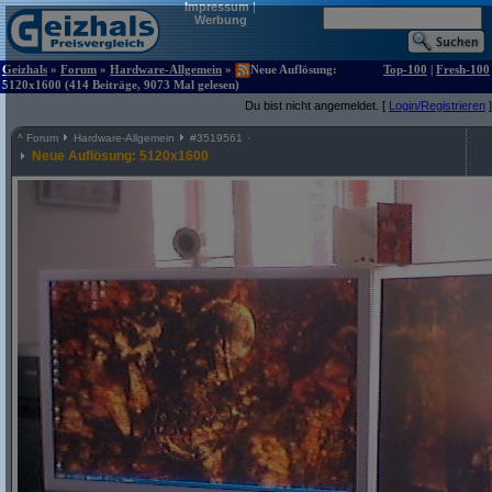
Impressum
|
Werbung
Geizhals
»
Forum
»
Hardware-Allgemein
»
Neue Auflösung:
Top-100
|
Fresh-100
5120x1600 (414 Beiträge, 9073 Mal gelesen)
Du bist nicht angemeldet. [
Login/Registrieren
]
^
Forum
Hardware-Allgemein
#
3519561
Neue Auflösung: 5120x1600