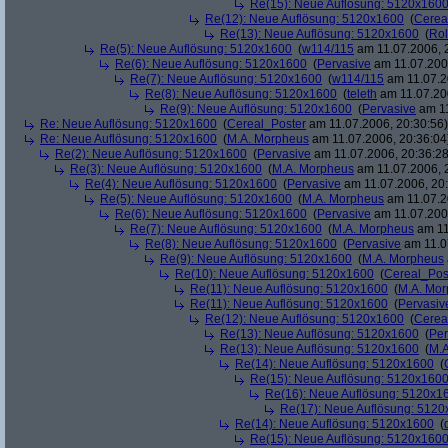
Re(15): Neue Auflösung: 5120x160
Re(12): Neue Auflösung: 5120x1600
(
Cerea
Re(13): Neue Auflösung: 5120x1600
(
Rol
Re(5): Neue Auflösung: 5120x1600
(
w114/115
am 11.07.2006, 
Re(6): Neue Auflösung: 5120x1600
(
Pervasive
am 11.07.2006
Re(7): Neue Auflösung: 5120x1600
(
w114/115
am 11.07.2
Re(8): Neue Auflösung: 5120x1600
(
teleth
am 11.07.200
Re(9): Neue Auflösung: 5120x1600
(
Pervasive
am 11
Re: Neue Auflösung: 5120x1600
(
Cereal_Poster
am 11.07.2006, 20:30:56)
Re: Neue Auflösung: 5120x1600
(
M.A. Morpheus
am 11.07.2006, 20:36:04
Re(2): Neue Auflösung: 5120x1600
(
Pervasive
am 11.07.2006, 20:36:28
Re(3): Neue Auflösung: 5120x1600
(
M.A. Morpheus
am 11.07.2006, 
Re(4): Neue Auflösung: 5120x1600
(
Pervasive
am 11.07.2006, 20:
Re(5): Neue Auflösung: 5120x1600
(
M.A. Morpheus
am 11.07.2
Re(6): Neue Auflösung: 5120x1600
(
Pervasive
am 11.07.2006
Re(7): Neue Auflösung: 5120x1600
(
M.A. Morpheus
am 11
Re(8): Neue Auflösung: 5120x1600
(
Pervasive
am 11.0
Re(9): Neue Auflösung: 5120x1600
(
M.A. Morpheus
Re(10): Neue Auflösung: 5120x1600
(
Cereal_Pos
Re(11): Neue Auflösung: 5120x1600
(
M.A. Mo
Re(11): Neue Auflösung: 5120x1600
(
Pervasiv
Re(12): Neue Auflösung: 5120x1600
(
Cerea
Re(13): Neue Auflösung: 5120x1600
(
Per
Re(13): Neue Auflösung: 5120x1600
(
M.A
Re(14): Neue Auflösung: 5120x1600
(
Re(15): Neue Auflösung: 5120x160
Re(16): Neue Auflösung: 5120x1
Re(17): Neue Auflösung: 512
Re(14): Neue Auflösung: 5120x1600
(
Re(15): Neue Auflösung: 5120x160