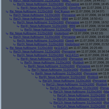
Re(2): Neue Auflösung: 5120x1600
(
MikE_
am 11.07.2006, 16:44:01)
Re(3): Neue Auflösung: 5120x1600
(
Pervasive
am 11.07.2006, 16:45
Re(4): Neue Auflösung: 5120x1600
(
SinnFrei
am 11.07.2006, 17:1
Re: Neue Auflösung: 5120x1600
(
[mC]Kasun
am 11.07.2006, 16:34:07)
Re(2): Neue Auflösung: 5120x1600
(
Pervasive
am 11.07.2006, 16:34:55
Re(2): Neue Auflösung: 5120x1600
(
fif99
am 11.07.2006, 16:50:41)
Re(3): Neue Auflösung: 5120x1600
(
Pervasive
am 11.07.2006, 16:52
Re(4): Neue Auflösung: 5120x1600
(
fif99
am 11.07.2006, 16:54:38
Re(5): Neue Auflösung: 5120x1600
(
Pervasive
am 11.07.2006, 
Re: Neue Auflösung: 5120x1600
(
motorboot
am 11.07.2006, 19:42:10)
Re(2): Neue Auflösung: 5120x1600
(
Pervasive
am 11.07.2006, 19:45:00
Re(3): Neue Auflösung: 5120x1600
(
Spedi
am 11.07.2006, 20:16:15)
Re(3): Neue Auflösung: 5120x1600
(
motorboot
am 11.07.2006, 21:52
Re: Neue Auflösung: 5120x1600
(
w114/115
am 11.07.2006, 20:25:49)
Re(2): Neue Auflösung: 5120x1600
(
Pervasive
am 11.07.2006, 20:36:54
Re(3): Neue Auflösung: 5120x1600
(
w114/115
am 11.07.2006, 20:42
Re(4): Neue Auflösung: 5120x1600
(
Pervasive
am 11.07.2006, 20:
Re(5): Neue Auflösung: 5120x1600
(
Roliboli
am 11.07.2006, 20
Re(6): Neue Auflösung: 5120x1600
(
Pervasive
am 11.07.2006
Re(7): Neue Auflösung: 5120x1600
(
Roliboli
am 11.07.200
Re(8): Neue Auflösung: 5120x1600
(
Pervasive
am 11.0
Re(9): Neue Auflösung: 5120x1600
(
Roliboli
am 11.0
Re(10): Neue Auflösung: 5120x1600
(
Pervasive
a
Re(11): Neue Auflösung: 5120x1600
(
Roliboli
a
Re(12): Neue Auflösung: 5120x1600
(
Perva
Re(13): Neue Auflösung: 5120x1600
(
Ma
Re(14): Neue Auflösung: 5120x1600
(
Re(14): Neue Auflösung: 5120x1600
(
Re(13): Neue Auflösung: 5120x1600
(
Rol
Re(14): Neue Auflösung: 5120x1600
(