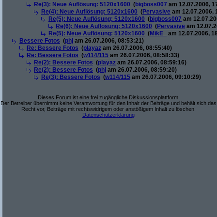
Re(3): Neue Auflösung: 5120x1600
(
bigboss007
am 12.07.2006, 1
Re(4): Neue Auflösung: 5120x1600
(
Pervasive
am 12.07.2006, 
Re(5): Neue Auflösung: 5120x1600
(
bigboss007
am 12.07.200
Re(6): Neue Auflösung: 5120x1600
(
Pervasive
am 12.07.2
Re(5): Neue Auflösung: 5120x1600
(
MikE_
am 12.07.2006, 18
Bessere Fotos
(
phj
am 26.07.2006, 08:53:21)
Re: Bessere Fotos
(
playaz
am 26.07.2006, 08:55:40)
Re: Bessere Fotos
(
w114/115
am 26.07.2006, 08:58:33)
Re(2): Bessere Fotos
(
playaz
am 26.07.2006, 08:59:16)
Re(2): Bessere Fotos
(
phj
am 26.07.2006, 08:59:20)
Re(3): Bessere Fotos
(
w114/115
am 26.07.2006, 09:10:29)
Dieses Forum ist eine frei zugängliche Diskussionsplattform.
Der Betreiber übernimmt keine Verantwortung für den Inhalt der Beiträge und behält sich das
Recht vor, Beiträge mit rechtswidrigem oder anstößigem Inhalt zu löschen.
Datenschutzerklärung