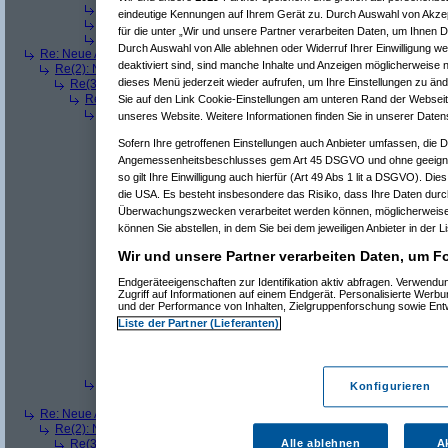
Re(5): Neue Auflösung: 5120x1600
(
teleth
am 11.07.2006, 14:0
eindeutige Kennungen auf Ihrem Gerät zu. Durch Auswahl von Akzep
Re(5): Neue Auflösung: 5120x1600
(
Pervasive
am 11.07.2006, 
für die unter „Wir und unsere Partner verarbeiten Daten, um Ihnen D
Re(5): Neue Auflösung: 5120x1600
(
dizo
am 11.07.2006, 14:01
Durch Auswahl von Alle ablehnen oder Widerruf Ihrer Einwilligung w
Re: Neue Auflösung: 5120x1600
(
teleth
am 11.07.2006, 13:49:03)
deaktiviert sind, sind manche Inhalte und Anzeigen möglicherweise n
Re(2): Neue Auflösung: 5120x1600
(
Pervasive
am 11.07.2006, 13:49:18
dieses Menü jederzeit wieder aufrufen, um Ihre Einstellungen zu änd
Re(3): Neue Auflösung: 5120x1600
(
teleth
am 11.07.2006, 13:49:42)
Re(4): Neue Auflösung: 5120x1600
(
Pervasive
am 11.07.2006, 13:
Sie auf den Link Cookie-Einstellungen am unteren Rand der Webseite 
Re(5): Neue Auflösung: 5120x1600
(
dizo
am 11.07.2006, 13:53
unseres Website. Weitere Informationen finden Sie in unserer Daten
Re(6): Neue Auflösung: 5120x1600
(
Pervasive
am 11.07.2006
Re(7): Neue Auflösung: 5120x1600
(
dizo
am 11.07.2006, 
Sofern Ihre getroffenen Einstellungen auch Anbieter umfassen, die Da
Re(8): Neue Auflösung: 5120x1600
(
Pervasive
am 11.0
Angemessenheitsbeschlusses gem Art 45 DSGVO und ohne geeigne
Re(9): Neue Auflösung: 5120x1600
(
dizo
am 11.07.2
so gilt Ihre Einwilligung auch hierfür (Art 49 Abs 1 lit a DSGVO). Die
Re(10): Neue Auflösung: 5120x1600
(
Pervasive
a
die USA. Es besteht insbesondere das Risiko, dass Ihre Daten durc
Re(11): Neue Auflösung: 5120x1600
(
dizo
am 1
Überwachungszwecken verarbeitet werden können, möglicherweise 
Re(12): Neue Auflösung: 5120x1600
(
phj
am
können Sie abstellen, in dem Sie bei dem jeweiligen Anbieter in der L
Re(13): Neue Auflösung: 5120x1600
(
diz
Re(14): Neue Auflösung: 5120x1600
(
Wir und unsere Partner verarbeiten Daten, um Fo
Re(12): Neue Auflösung: 5120x1600
(
Perva
Re(13): Neue Auflösung: 5120x1600
(
diz
Endgeräteeigenschaften zur Identifikation aktiv abfragen. Verwend
Re(14): Neue Auflösung: 5120x1600
(
Zugriff auf Informationen auf einem Endgerät. Personalisierte Werb
und der Performance von Inhalten, Zielgruppenforschung sowie En
Re(15): Neue Auflösung: 5120x160
Re(16): Neue Auflösung: 5120x1
Liste der Partner (Lieferanten)
Re(17): Neue Auflösung: 512
Re(18): Neue Auflösung: 5
Re(19): Neue Auflösung
Re(5): Neue Auflösung: 5120x1600
(
teleth
am 11.07.2006, 13:5
Konfigurieren
Re(6): Neue Auflösung: 5120x1600
(
Pervasive
am 11.07.2006
Re: Neue Auflösung: 5120x1600
(
w114/115
am 11.07.2006, 13:53:45)
Re(2): Neue Auflösung: 5120x1600
(
Pervasive
am 11.07.2006, 13:55:30
Re(3): Neue Auflösung: 5120x1600
(
graved
am 11.07.2006, 14:23:22
Alle ablehnen
A