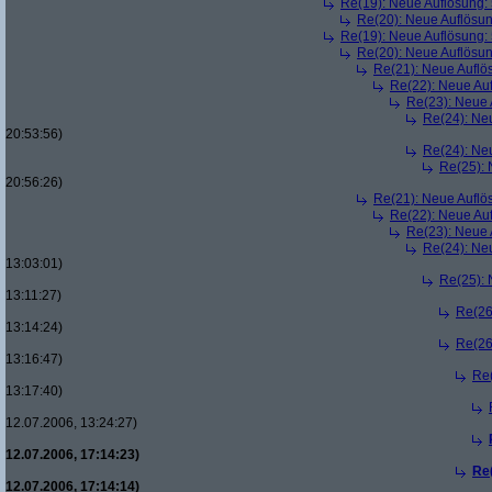
Re(19): Neue Auflösung
Re(20): Neue Auflösu
Re(19): Neue Auflösung
Re(20): Neue Auflösu
Re(21): Neue Aufl
Re(22): Neue Au
Re(23): Neue
Re(24): Ne
20:53:56)
Re(24): Ne
Re(25):
20:56:26)
Re(21): Neue Aufl
Re(22): Neue Au
Re(23): Neue
Re(24): Ne
13:03:01)
Re(25):
13:11:27)
Re(26
13:14:24)
Re(26
13:16:47)
Re
13:17:40)
12.07.2006, 13:24:27)
12.07.2006, 17:14:23)
Re
12.07.2006, 17:14:14)