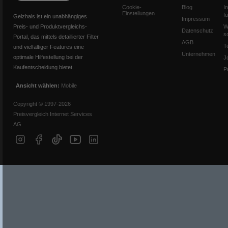
Cookie-
Blog
I
Einstellungen
f
Geizhals ist ein unabhängiges
Impressum
Preis- und Produktvergleichs-
W
Datenschutz
s
Portal, das mittels detaillierter Filter
AGB
T
und vielfältiger Features eine
Unternehmen
optimale Hilfestellung bei der
J
Kaufentscheidung bietet.
P
Ansicht wählen:
Mobile
Copyright © 1997-2026
Preisvergleich Internet Services
AG