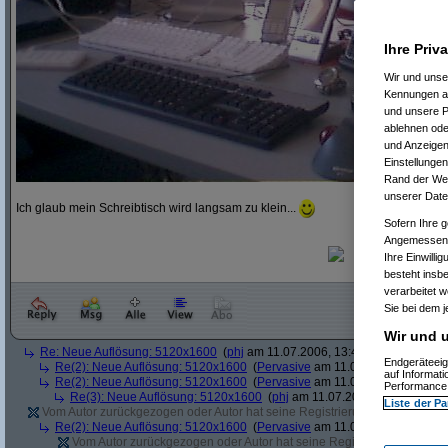
Ihre Priv
Wir und uns
Kennungen au
und unsere P
ablehnen oder
und Anzeigen
Einstellungen
Rand der Webs
unserer Date
Ich glaub mein Schreibtisch wird langsam zu klein...
Sofern Ihre g
Angemessenhe
Ihre Einwilli
besteht insb
verarbeitet 
Sie bei dem j
Wir und u
Re: Neue Auflösung: 5120x1600
(
phj
am 11.07.2006, 13:40:39)
Endgeräteeig
Re(2): Neue Auflösung: 5120x1600
(
Pervasive
am 11.07.2006, 13:41:12
auf Informat
Re(2): Neue Auflösung: 5120x1600
(
Pervasive
am 11.07.2006, 13:51:49
Performance 
Re(3): Neue Auflösung: 5120x1600
(
phj
am 11.07.2006, 13:52:12)
Liste der Pa
Vom Autor zurückgezogen oder Autor hat seine Registrierung nicht bestätig
Re(2): Neue Auflösung: 5120x1600
(
Pervasive
am 11.07.2006, 13:41:43
Vom Autor zurückgezogen oder Autor hat seine Registrierung nicht bes