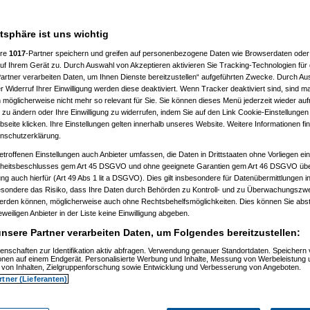
atsphäre ist uns wichtig
ere
1017
-Partner speichern und greifen auf personenbezogene Daten wie Browserdaten oder 
f Ihrem Gerät zu. Durch Auswahl von Akzeptieren aktivieren Sie Tracking-Technologien für d
artner verarbeiten Daten, um Ihnen Dienste bereitzustellen“ aufgeführten Zwecke. Durch Aus
 Widerruf Ihrer Einwilligung werden diese deaktiviert. Wenn Tracker deaktiviert sind, sind m
 möglicherweise nicht mehr so relevant für Sie. Sie können dieses Menü jederzeit wieder auf
 zu ändern oder Ihre Einwilligung zu widerrufen, indem Sie auf den Link Cookie-Einstellunge
eite klicken. Ihre Einstellungen gelten innerhalb unseres Website. Weitere Informationen fin
nschutzerklärung.
etroffenen Einstellungen auch Anbieter umfassen, die Daten in Drittstaaten ohne Vorliegen ei
itsbeschlusses gem Art 45 DSGVO und ohne geeignete Garantien gem Art 46 DSGVO übermi
gung auch hierfür (Art 49 Abs 1 lit a DSGVO). Dies gilt insbesondere für Datenübermittlungen i
esondere das Risiko, dass Ihre Daten durch Behörden zu Kontroll- und zu Überwachungsz
werden können, möglicherweise auch ohne Rechtsbehelfsmöglichkeiten. Dies können Sie abst
eweiligen Anbieter in der Liste keine Einwilligung abgeben.
nsere Partner verarbeiten Daten, um Folgendes bereitzustellen:
enschaften zur Identifikation aktiv abfragen. Verwendung genauer Standortdaten. Speichern 
)
ionen auf einem Endgerät. Personalisierte Werbung und Inhalte, Messung von Werbeleistung 
)
von Inhalten, Zielgruppenforschung sowie Entwicklung und Verbesserung von Angeboten.
rtner (Lieferanten)
t
(
Nagelfar
am 11.07.2006, 13:41:09)
)
tätigt
(
Nagelfar
am 11.07.2006, 13:42:40)