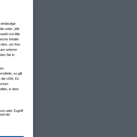
eindeutige
ie unter „Wir
wahl von Alle
anche Inhalte
rufen, um Ihre
n am unteren
den Sie in
nes
tteln, so gilt
n die USA. Es
wecken
ellen, in dem
von oder Zugriff
und der