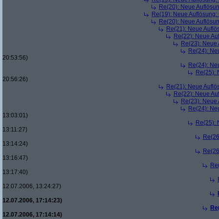
Re(20): Neue Auflösu
Re(19): Neue Auflösung
Re(20): Neue Auflösu
Re(21): Neue Aufl
Re(22): Neue Au
Re(23): Neue
Re(24): Ne
20:53:56)
Re(24): Ne
Re(25):
20:56:26)
Re(21): Neue Aufl
Re(22): Neue Au
Re(23): Neue
Re(24): Ne
13:03:01)
Re(25):
13:11:27)
Re(26
13:14:24)
Re(26
13:16:47)
Re
13:17:40)
12.07.2006, 13:24:27)
12.07.2006, 17:14:23)
Re
12.07.2006, 17:14:14)