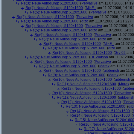
Re(3): Neue Auflösung: 5120x1600
(
Pervasive
am 11.07.2006, 14:19
Re(4): Neue Auflösung: 5120x1600
(
MikE_
am 11.07.2006, 14:19:
Re(5): Neue Auflösung: 5120x1600
(
Pervasive
am 11.07.2006, 
Re(2): Neue Auflösung: 5120x1600
(
Pervasive
am 11.07.2006, 14:18:50
Re(3): Neue Auflösung: 5120x1600
(
dizo
am 11.07.2006, 14:21:22)
Re(4): Neue Auflösung: 5120x1600
(
Pervasive
am 11.07.2006, 14:
Re(5): Neue Auflösung: 5120x1600
(
dizo
am 11.07.2006, 14:23
Re(6): Neue Auflösung: 5120x1600
(
Pervasive
am 11.07.2006
Re(7): Neue Auflösung: 5120x1600
(
dizo
am 11.07.2006, 
Re(8): Neue Auflösung: 5120x1600
(
MikE_
am 11.07.20
Re(9): Neue Auflösung: 5120x1600
(
dizo
am 11.07.2
Re(10): Neue Auflösung: 5120x1600
(
Srv-02
am 1
Re(5): Neue Auflösung: 5120x1600
(
Dr. Watson
am 11.07.2006,
Re(6): Neue Auflösung: 5120x1600
(
Pervasive
am 11.07.2006
Re(7): Neue Auflösung: 5120x1600
(
Marax
am 11.07.2006
Re(8): Neue Auflösung: 5120x1600
(
gibberish
am 11.07
Re(9): Neue Auflösung: 5120x1600
(
Marax
am 11.07
Re(10): Neue Auflösung: 5120x1600
(
gibberish
am
Re(11): Neue Auflösung: 5120x1600
(
Marax
am
Re(12): Neue Auflösung: 5120x1600
(
gibber
Re(10): Neue Auflösung: 5120x1600
(
Pervasive
a
Re(11): Neue Auflösung: 5120x1600
(
gibberis
Re(12): Neue Auflösung: 5120x1600
(
Perva
Re(13): Neue Auflösung: 5120x1600
(
gib
Re(14): Neue Auflösung: 5120x1600
(
Re(14): Neue Auflösung: 5120x1600
(
Re(15): Neue Auflösung: 5120x160
Re(16): Neue Auflösung: 5120x1
Re(17): Neue Auflösung: 512
Re(18): Neue Auflösung: 5