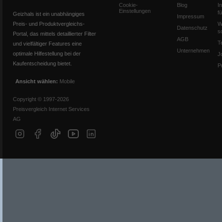
Cookie-
Blog
I
Einstellungen
f
Geizhals ist ein unabhängiges
Impressum
Preis- und Produktvergleichs-
W
Datenschutz
s
Portal, das mittels detaillierter Filter
AGB
T
und vielfältiger Features eine
Unternehmen
optimale Hilfestellung bei der
J
Kaufentscheidung bietet.
P
Ansicht wählen:
Mobile
Copyright © 1997-2026
Preisvergleich Internet Services
AG