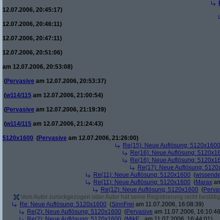
12.07.2006, 20:45:17)
12.07.2006, 20:46:11)
12.07.2006, 20:47:11)
12.07.2006, 20:51:06)
am 12.07.2006, 20:53:08)
(
Pervasive
am 12.07.2006, 20:53:37)
(
w114/115
am 12.07.2006, 21:00:54)
(
Pervasive
am 12.07.2006, 21:19:39)
(
w114/115
am 12.07.2006, 21:24:43)
5120x1600
(
Pervasive
am 12.07.2006, 21:26:00)
Re(15): Neue Auflösung: 5120x160
Re(16): Neue Auflösung: 5120x1
Re(16): Neue Auflösung: 5120x1
Re(17): Neue Auflösung: 512
Re(11): Neue Auflösung: 5120x1600
(
wissende
Re(11): Neue Auflösung: 5120x1600
(
Marax
am
Re(12): Neue Auflösung: 5120x1600
(
Perva
Vom Autor zurückgezogen oder Autor hat seine Registrierung nicht bestätig
Re: Neue Auflösung: 5120x1600
(
SinnFrei
am 11.07.2006, 16:08:39)
Re(2): Neue Auflösung: 5120x1600
(
Pervasive
am 11.07.2006, 16:10:46
Re(2): Neue Auflösung: 5120x1600
(
MikE_
am 11.07.2006, 16:44:01)