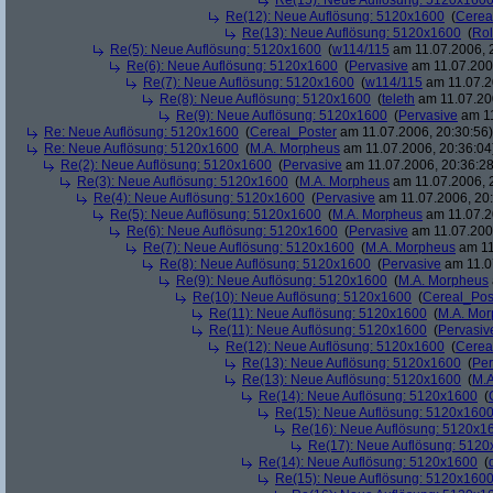
Re(15): Neue Auflösung: 5120x160
Re(12): Neue Auflösung: 5120x1600
(
Cerea
Re(13): Neue Auflösung: 5120x1600
(
Rol
Re(5): Neue Auflösung: 5120x1600
(
w114/115
am 11.07.2006, 
Re(6): Neue Auflösung: 5120x1600
(
Pervasive
am 11.07.2006
Re(7): Neue Auflösung: 5120x1600
(
w114/115
am 11.07.2
Re(8): Neue Auflösung: 5120x1600
(
teleth
am 11.07.200
Re(9): Neue Auflösung: 5120x1600
(
Pervasive
am 11
Re: Neue Auflösung: 5120x1600
(
Cereal_Poster
am 11.07.2006, 20:30:56)
Re: Neue Auflösung: 5120x1600
(
M.A. Morpheus
am 11.07.2006, 20:36:04
Re(2): Neue Auflösung: 5120x1600
(
Pervasive
am 11.07.2006, 20:36:28
Re(3): Neue Auflösung: 5120x1600
(
M.A. Morpheus
am 11.07.2006, 
Re(4): Neue Auflösung: 5120x1600
(
Pervasive
am 11.07.2006, 20:
Re(5): Neue Auflösung: 5120x1600
(
M.A. Morpheus
am 11.07.2
Re(6): Neue Auflösung: 5120x1600
(
Pervasive
am 11.07.2006
Re(7): Neue Auflösung: 5120x1600
(
M.A. Morpheus
am 11
Re(8): Neue Auflösung: 5120x1600
(
Pervasive
am 11.0
Re(9): Neue Auflösung: 5120x1600
(
M.A. Morpheus
Re(10): Neue Auflösung: 5120x1600
(
Cereal_Pos
Re(11): Neue Auflösung: 5120x1600
(
M.A. Mo
Re(11): Neue Auflösung: 5120x1600
(
Pervasiv
Re(12): Neue Auflösung: 5120x1600
(
Cerea
Re(13): Neue Auflösung: 5120x1600
(
Per
Re(13): Neue Auflösung: 5120x1600
(
M.A
Re(14): Neue Auflösung: 5120x1600
(
Re(15): Neue Auflösung: 5120x160
Re(16): Neue Auflösung: 5120x1
Re(17): Neue Auflösung: 512
Re(14): Neue Auflösung: 5120x1600
(
Re(15): Neue Auflösung: 5120x160