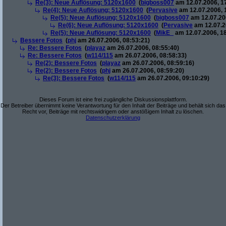
Re(3): Neue Auflösung: 5120x1600
(
bigboss007
am 12.07.2006, 1
Re(4): Neue Auflösung: 5120x1600
(
Pervasive
am 12.07.2006, 
Re(5): Neue Auflösung: 5120x1600
(
bigboss007
am 12.07.200
Re(6): Neue Auflösung: 5120x1600
(
Pervasive
am 12.07.2
Re(5): Neue Auflösung: 5120x1600
(
MikE_
am 12.07.2006, 18
Bessere Fotos
(
phj
am 26.07.2006, 08:53:21)
Re: Bessere Fotos
(
playaz
am 26.07.2006, 08:55:40)
Re: Bessere Fotos
(
w114/115
am 26.07.2006, 08:58:33)
Re(2): Bessere Fotos
(
playaz
am 26.07.2006, 08:59:16)
Re(2): Bessere Fotos
(
phj
am 26.07.2006, 08:59:20)
Re(3): Bessere Fotos
(
w114/115
am 26.07.2006, 09:10:29)
Dieses Forum ist eine frei zugängliche Diskussionsplattform.
Der Betreiber übernimmt keine Verantwortung für den Inhalt der Beiträge und behält sich das
Recht vor, Beiträge mit rechtswidrigem oder anstößigem Inhalt zu löschen.
Datenschutzerklärung