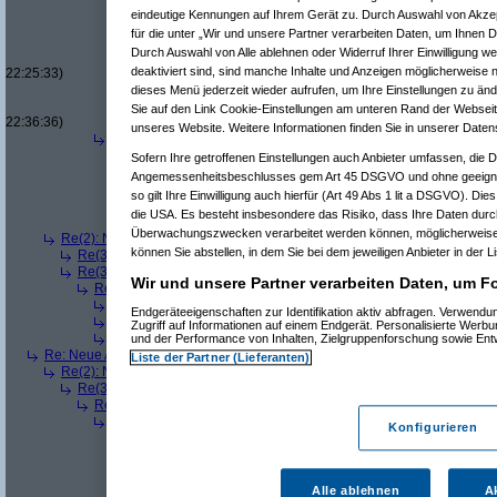
Re(10): Neue Auflösung: 5120x1600
(
Pervasive
a
eindeutige Kennungen auf Ihrem Gerät zu. Durch Auswahl von Akzep
Re(11): Neue Auflösung: 5120x1600
(
Oliver_nu
für die unter „Wir und unsere Partner verarbeiten Daten, um Ihnen D
Re(12): Neue Auflösung: 5120x1600
(
Perva
Durch Auswahl von Alle ablehnen oder Widerruf Ihrer Einwilligung w
Re(13): Neue Auflösung: 5120x1600
(
Oli
deaktiviert sind, sind manche Inhalte und Anzeigen möglicherweise n
22:25:33)
Re(14): Neue Auflösung: 5120x1600
(
dieses Menü jederzeit wieder aufrufen, um Ihre Einstellungen zu änd
Re(15): Neue Auflösung: 5120x160
Sie auf den Link Cookie-Einstellungen am unteren Rand der Webseite 
22:36:36)
unseres Website. Weitere Informationen finden Sie in unserer Daten
Re(5): Neue Auflösung: 5120x1600
(
Beel
am 11.07.2006, 14:13
Re(6): Neue Auflösung: 5120x1600
(
Pervasive
am 11.07.2006
Sofern Ihre getroffenen Einstellungen auch Anbieter umfassen, die Da
Re(7): Neue Auflösung: 5120x1600
(
Beel
am 11.07.2006, 
Angemessenheitsbeschlusses gem Art 45 DSGVO und ohne geeigne
Re(8): Neue Auflösung: 5120x1600
(
Pervasive
am 11.0
so gilt Ihre Einwilligung auch hierfür (Art 49 Abs 1 lit a DSGVO). Die
Re(9): Neue Auflösung: 5120x1600
(
Beel
am 11.07.2
die USA. Es besteht insbesondere das Risiko, dass Ihre Daten durc
Re(9): Neue Auflösung: 5120x1600
(
fatbox
am 11.07
Überwachungszwecken verarbeitet werden können, möglicherweise 
Re(2): Neue Auflösung: 5120x1600
(
Mr L
am 11.07.2006, 13:57:48)
können Sie abstellen, in dem Sie bei dem jeweiligen Anbieter in der L
Re(3): Neue Auflösung: 5120x1600
(
dizo
am 11.07.2006, 13:58:27)
Re(3): Neue Auflösung: 5120x1600
(
Pervasive
am 11.07.2006, 13:58
Wir und unsere Partner verarbeiten Daten, um Fo
Re(4): Neue Auflösung: 5120x1600
(
phj
am 11.07.2006, 13:59:44)
Re(5): Neue Auflösung: 5120x1600
(
teleth
am 11.07.2006, 14:0
Endgeräteeigenschaften zur Identifikation aktiv abfragen. Verwend
Re(5): Neue Auflösung: 5120x1600
(
Pervasive
am 11.07.2006, 
Zugriff auf Informationen auf einem Endgerät. Personalisierte Werb
Re(5): Neue Auflösung: 5120x1600
(
dizo
am 11.07.2006, 14:01
und der Performance von Inhalten, Zielgruppenforschung sowie En
Re: Neue Auflösung: 5120x1600
(
teleth
am 11.07.2006, 13:49:03)
Liste der Partner (Lieferanten)
Re(2): Neue Auflösung: 5120x1600
(
Pervasive
am 11.07.2006, 13:49:18
Re(3): Neue Auflösung: 5120x1600
(
teleth
am 11.07.2006, 13:49:42)
Re(4): Neue Auflösung: 5120x1600
(
Pervasive
am 11.07.2006, 13:
Re(5): Neue Auflösung: 5120x1600
(
dizo
am 11.07.2006, 13:53
Konfigurieren
Re(6): Neue Auflösung: 5120x1600
(
Pervasive
am 11.07.2006
Re(7): Neue Auflösung: 5120x1600
(
dizo
am 11.07.2006, 
Re(8): Neue Auflösung: 5120x1600
(
Pervasive
am 11.0
Re(9): Neue Auflösung: 5120x1600
(
dizo
am 11.07.2
Alle ablehnen
A