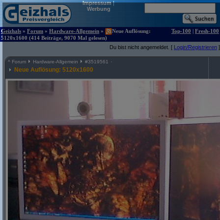
Impressum
|
Werbung
Geizhals
»
Forum
»
Hardware-Allgemein
»
Neue Auflösung:
Top-100
|
Fresh-100
5120x1600 (414 Beiträge, 9070 Mal gelesen)
Du bist nicht angemeldet. [
Login/Registrieren
]
^
Forum
Hardware-Allgemein
#
3519561
Neue Auflösung: 5120x1600