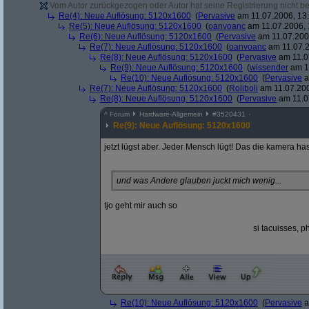
Vom Autor zurückgezogen oder Autor hat seine Registrierung nicht bes
Re(4): Neue Auflösung: 5120x1600
(
Pervasive
am 11.07.2006, 13:
Re(5): Neue Auflösung: 5120x1600
(
oanvoanc
am 11.07.2006, 
Re(6): Neue Auflösung: 5120x1600
(
Pervasive
am 11.07.2006
Re(7): Neue Auflösung: 5120x1600
(
oanvoanc
am 11.07.2
Re(8): Neue Auflösung: 5120x1600
(
Pervasive
am 11.0
Re(9): Neue Auflösung: 5120x1600
(
wissender
am 11
Re(10): Neue Auflösung: 5120x1600
(
Pervasive
a
Re(7): Neue Auflösung: 5120x1600
(
Roliboli
am 11.07.200
Re(8): Neue Auflösung: 5120x1600
(
Pervasive
am 11.0
^
Forum
Hardware-Allgemein
#
3520431
Re(9): Neue Auflösung: 5120x1600
jetzt lügst aber. Jeder Mensch lügt! Das die kamera h
und was Andere glauben juckt mich wenig...
tjo geht mir auch so
si tacuisses, 
Re(10): Neue Auflösung: 5120x1600
(
Pervasive
a