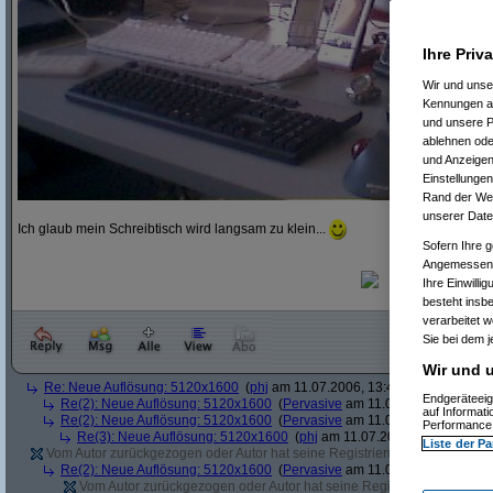
Ihre Priv
Wir und uns
Kennungen au
und unsere P
ablehnen oder
und Anzeigen
Einstellungen
Rand der Webs
unserer Date
Ich glaub mein Schreibtisch wird langsam zu klein...
Sofern Ihre g
Angemessenhe
Ihre Einwilli
besteht insb
verarbeitet 
Sie bei dem j
Wir und u
Re: Neue Auflösung: 5120x1600
(
phj
am 11.07.2006, 13:40:39)
Endgeräteeig
Re(2): Neue Auflösung: 5120x1600
(
Pervasive
am 11.07.2006, 13:41:12
auf Informat
Re(2): Neue Auflösung: 5120x1600
(
Pervasive
am 11.07.2006, 13:51:49
Performance 
Re(3): Neue Auflösung: 5120x1600
(
phj
am 11.07.2006, 13:52:12)
Liste der Pa
Vom Autor zurückgezogen oder Autor hat seine Registrierung nicht bestätig
Re(2): Neue Auflösung: 5120x1600
(
Pervasive
am 11.07.2006, 13:41:43
Vom Autor zurückgezogen oder Autor hat seine Registrierung nicht bes