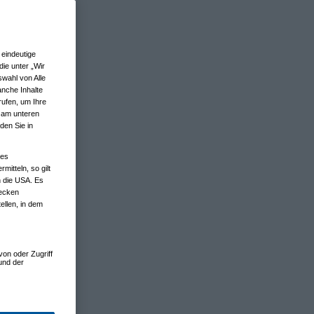
eindeutige
ie unter „Wir
wahl von Alle
anche Inhalte
rufen, um Ihre
n am unteren
den Sie in
nes
tteln, so gilt
n die USA. Es
wecken
ellen, in dem
von oder Zugriff
und der