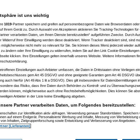
atsphäre ist uns wichtig
ere
1019
-Partner speichern und greifen auf personenbezogene Daten wie Browserdaten oder 
f Ihrem Gerät zu. Durch Auswahl von Akzeptieren aktivieren Sie Tracking-Technologien für d
artner verarbeiten Daten, um Ihnen Dienste bereitzustellen“ aufgeführten Zwecke. Durch Aus
 Widerruf Ihrer Einwilligung werden diese deaktiviert. Wenn Tracker deaktiviert sind, sind m
 möglicherweise nicht mehr so relevant für Sie. Sie können dieses Menü jederzeit wieder auf
 zu ändern oder Ihre Einwilligung zu widerrufen, indem Sie auf den Link Cookie-Einstellunge
eite klicken. Ihre Einstellungen gelten innerhalb unseres Website. Weitere Informationen fin
nschutzerklärung.
etroffenen Einstellungen auch Anbieter umfassen, die Daten in Drittstaaten ohne Vorliegen ei
itsbeschlusses gem Art 45 DSGVO und ohne geeignete Garantien gem Art 46 DSGVO übermi
gung auch hierfür (Art 49 Abs 1 lit a DSGVO). Dies gilt insbesondere für Datenübermittlungen i
esondere das Risiko, dass Ihre Daten durch Behörden zu Kontroll- und zu Überwachungsz
werden können, möglicherweise auch ohne Rechtsbehelfsmöglichkeiten. Dies können Sie abst
eweiligen Anbieter in der Liste keine Einwilligung abgeben.
nsere Partner verarbeiten Daten, um Folgendes bereitzustellen:
enschaften zur Identifikation aktiv abfragen. Verwendung genauer Standortdaten. Speichern 
)
ionen auf einem Endgerät. Personalisierte Werbung und Inhalte, Messung von Werbeleistung 
)
von Inhalten, Zielgruppenforschung sowie Entwicklung und Verbesserung von Angeboten.
rtner (Lieferanten)
t
(
Nagelfar
am 11.07.2006, 13:41:09)
)
tätigt
(
Nagelfar
am 11.07.2006, 13:42:40)