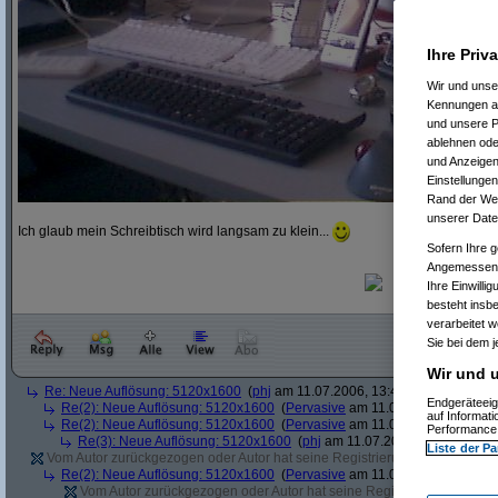
Ihre Priv
Wir und uns
Kennungen au
und unsere P
ablehnen oder
und Anzeigen
Einstellungen
Rand der Webs
unserer Date
Ich glaub mein Schreibtisch wird langsam zu klein...
Sofern Ihre g
Angemessenhe
Ihre Einwilli
besteht insb
verarbeitet 
Sie bei dem j
Wir und u
Re: Neue Auflösung: 5120x1600
(
phj
am 11.07.2006, 13:40:39)
Endgeräteeig
Re(2): Neue Auflösung: 5120x1600
(
Pervasive
am 11.07.2006, 13:41:12
auf Informat
Re(2): Neue Auflösung: 5120x1600
(
Pervasive
am 11.07.2006, 13:51:49
Performance 
Re(3): Neue Auflösung: 5120x1600
(
phj
am 11.07.2006, 13:52:12)
Liste der Pa
Vom Autor zurückgezogen oder Autor hat seine Registrierung nicht bestätig
Re(2): Neue Auflösung: 5120x1600
(
Pervasive
am 11.07.2006, 13:41:43
Vom Autor zurückgezogen oder Autor hat seine Registrierung nicht bes