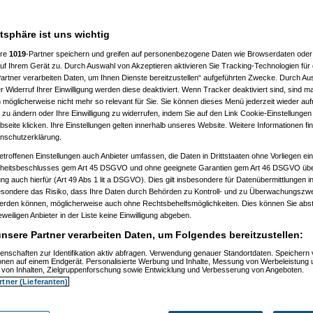
atsphäre ist uns wichtig
ere
1019
-Partner speichern und greifen auf personenbezogene Daten wie Browserdaten oder 
f Ihrem Gerät zu. Durch Auswahl von Akzeptieren aktivieren Sie Tracking-Technologien für d
artner verarbeiten Daten, um Ihnen Dienste bereitzustellen“ aufgeführten Zwecke. Durch Aus
 Widerruf Ihrer Einwilligung werden diese deaktiviert. Wenn Tracker deaktiviert sind, sind m
 möglicherweise nicht mehr so relevant für Sie. Sie können dieses Menü jederzeit wieder auf
 zu ändern oder Ihre Einwilligung zu widerrufen, indem Sie auf den Link Cookie-Einstellunge
eite klicken. Ihre Einstellungen gelten innerhalb unseres Website. Weitere Informationen fin
nschutzerklärung.
etroffenen Einstellungen auch Anbieter umfassen, die Daten in Drittstaaten ohne Vorliegen ei
itsbeschlusses gem Art 45 DSGVO und ohne geeignete Garantien gem Art 46 DSGVO übermi
gung auch hierfür (Art 49 Abs 1 lit a DSGVO). Dies gilt insbesondere für Datenübermittlungen i
esondere das Risiko, dass Ihre Daten durch Behörden zu Kontroll- und zu Überwachungsz
werden können, möglicherweise auch ohne Rechtsbehelfsmöglichkeiten. Dies können Sie abst
eweiligen Anbieter in der Liste keine Einwilligung abgeben.
nsere Partner verarbeiten Daten, um Folgendes bereitzustellen:
enschaften zur Identifikation aktiv abfragen. Verwendung genauer Standortdaten. Speichern 
)
ionen auf einem Endgerät. Personalisierte Werbung und Inhalte, Messung von Werbeleistung 
)
von Inhalten, Zielgruppenforschung sowie Entwicklung und Verbesserung von Angeboten.
rtner (Lieferanten)
t
(
Nagelfar
am 11.07.2006, 13:41:09)
)
tätigt
(
Nagelfar
am 11.07.2006, 13:42:40)