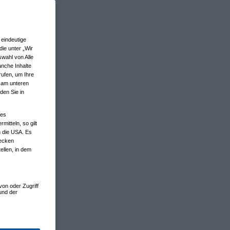
eindeutige
ie unter „Wir
wahl von Alle
anche Inhalte
rufen, um Ihre
n am unteren
den Sie in
nes
tteln, so gilt
n die USA. Es
wecken
ellen, in dem
von oder Zugriff
und der