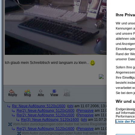
Ihre Priv
Wir und uns
Kennungen au
und unsere P
ablehnen oder
und Anzeigen
Einstellungen
Rand der Webs
unserer Date
Ich glaub mein Schreibtisch wird langsam zu klein...
Sofern Ihre g
Angemessenhe
Ihre Einwilli
besteht insb
verarbeitet 
Sie bei dem j
Wir und u
Re: Neue Auflösung: 5120x1600
(
phj
am 11.07.2006, 13:40:39)
Endgeräteeig
Re(2): Neue Auflösung: 5120x1600
(
Pervasive
am 11.07.2006, 13:41:12
auf Informat
Re(2): Neue Auflösung: 5120x1600
(
Pervasive
am 11.07.2006, 13:51:49
Performance 
Re(3): Neue Auflösung: 5120x1600
(
phj
am 11.07.2006, 13:52:12)
Liste der Pa
Vom Autor zurückgezogen oder Autor hat seine Registrierung nicht bestätig
Re(2): Neue Auflösung: 5120x1600
(
Pervasive
am 11.07.2006, 13:41:43
Vom Autor zurückgezogen oder Autor hat seine Registrierung nicht bes