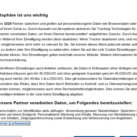
atsphäre ist uns wichtig
ere
1019
-Partner speichern und greifen auf personenbezogene Daten wie Browserdaten oder 
f Ihrem Gerät zu. Durch Auswahl von Akzeptieren aktivieren Sie Tracking-Technologien für d
artner verarbeiten Daten, um Ihnen Dienste bereitzustellen“ aufgeführten Zwecke. Durch Aus
 Widerruf Ihrer Einwilligung werden diese deaktiviert. Wenn Tracker deaktiviert sind, sind m
 möglicherweise nicht mehr so relevant für Sie. Sie können dieses Menü jederzeit wieder auf
 zu ändern oder Ihre Einwilligung zu widerrufen, indem Sie auf den Link Cookie-Einstellunge
eite klicken. Ihre Einstellungen gelten innerhalb unseres Website. Weitere Informationen fin
nschutzerklärung.
etroffenen Einstellungen auch Anbieter umfassen, die Daten in Drittstaaten ohne Vorliegen ei
itsbeschlusses gem Art 45 DSGVO und ohne geeignete Garantien gem Art 46 DSGVO übermi
gung auch hierfür (Art 49 Abs 1 lit a DSGVO). Dies gilt insbesondere für Datenübermittlungen i
esondere das Risiko, dass Ihre Daten durch Behörden zu Kontroll- und zu Überwachungsz
werden können, möglicherweise auch ohne Rechtsbehelfsmöglichkeiten. Dies können Sie abst
eweiligen Anbieter in der Liste keine Einwilligung abgeben.
nsere Partner verarbeiten Daten, um Folgendes bereitzustellen:
enschaften zur Identifikation aktiv abfragen. Verwendung genauer Standortdaten. Speichern 
)
ionen auf einem Endgerät. Personalisierte Werbung und Inhalte, Messung von Werbeleistung 
)
von Inhalten, Zielgruppenforschung sowie Entwicklung und Verbesserung von Angeboten.
rtner (Lieferanten)
t
(
Nagelfar
am 11.07.2006, 13:41:09)
)
tätigt
(
Nagelfar
am 11.07.2006, 13:42:40)