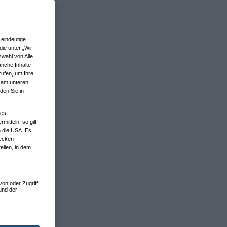
eindeutige
ie unter „Wir
wahl von Alle
anche Inhalte
rufen, um Ihre
n am unteren
den Sie in
nes
tteln, so gilt
n die USA. Es
wecken
ellen, in dem
von oder Zugriff
und der