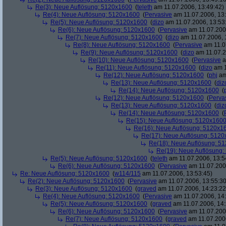
Re(3): Neue Auflösung: 5120x1600
(
teleth
am 11.07.2006, 13:49:42)
Re(4): Neue Auflösung: 5120x1600
(
Pervasive
am 11.07.2006, 13:
Re(5): Neue Auflösung: 5120x1600
(
dizo
am 11.07.2006, 13:53
Re(6): Neue Auflösung: 5120x1600
(
Pervasive
am 11.07.2006
Re(7): Neue Auflösung: 5120x1600
(
dizo
am 11.07.2006, 
Re(8): Neue Auflösung: 5120x1600
(
Pervasive
am 11.0
Re(9): Neue Auflösung: 5120x1600
(
dizo
am 11.07.2
Re(10): Neue Auflösung: 5120x1600
(
Pervasive
a
Re(11): Neue Auflösung: 5120x1600
(
dizo
am 1
Re(12): Neue Auflösung: 5120x1600
(
phj
am
Re(13): Neue Auflösung: 5120x1600
(
diz
Re(14): Neue Auflösung: 5120x1600
(
Re(12): Neue Auflösung: 5120x1600
(
Perva
Re(13): Neue Auflösung: 5120x1600
(
diz
Re(14): Neue Auflösung: 5120x1600
(
Re(15): Neue Auflösung: 5120x160
Re(16): Neue Auflösung: 5120x1
Re(17): Neue Auflösung: 512
Re(18): Neue Auflösung: 5
Re(19): Neue Auflösung
Re(5): Neue Auflösung: 5120x1600
(
teleth
am 11.07.2006, 13:5
Re(6): Neue Auflösung: 5120x1600
(
Pervasive
am 11.07.2006
Re: Neue Auflösung: 5120x1600
(
w114/115
am 11.07.2006, 13:53:45)
Re(2): Neue Auflösung: 5120x1600
(
Pervasive
am 11.07.2006, 13:55:30
Re(3): Neue Auflösung: 5120x1600
(
graved
am 11.07.2006, 14:23:22
Re(4): Neue Auflösung: 5120x1600
(
Pervasive
am 11.07.2006, 14:
Re(5): Neue Auflösung: 5120x1600
(
graved
am 11.07.2006, 14:
Re(6): Neue Auflösung: 5120x1600
(
Pervasive
am 11.07.2006
Re(7): Neue Auflösung: 5120x1600
(
graved
am 11.07.2006