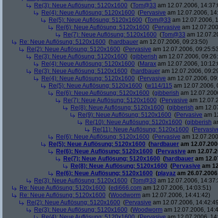
Re(3): Neue Auflösung: 5120x1600
(
Tom@33
am 12.07.2006, 14:37:
Re(4): Neue Auflösung: 5120x1600
(
Pervasive
am 12.07.2006, 14
Re(5): Neue Auflösung: 5120x1600
(
Tom@33
am 12.07.2006, 1
Re(6): Neue Auflösung: 5120x1600
(
Pervasive
am 12.07.200
Re(7): Neue Auflösung: 5120x1600
(
Tom@33
am 12.07.20
Re: Neue Auflösung: 5120x1600
(
hardbauer
am 12.07.2006, 09:23:50)
Re(2): Neue Auflösung: 5120x1600
(
Pervasive
am 12.07.2006, 09:25:5
Re(3): Neue Auflösung: 5120x1600
(
gibberish
am 12.07.2006, 09:26
Re(4): Neue Auflösung: 5120x1600
(
Marax
am 12.07.2006, 10:12:
Re(3): Neue Auflösung: 5120x1600
(
hardbauer
am 12.07.2006, 09:2
Re(4): Neue Auflösung: 5120x1600
(
Pervasive
am 12.07.2006, 09
Re(5): Neue Auflösung: 5120x1600
(
w114/115
am 12.07.2006, 
Re(6): Neue Auflösung: 5120x1600
(
gibberish
am 12.07.2006
Re(7): Neue Auflösung: 5120x1600
(
Pervasive
am 12.07.2
Re(8): Neue Auflösung: 5120x1600
(
gibberish
am 12.07
Re(9): Neue Auflösung: 5120x1600
(
Pervasive
am 12
Re(10): Neue Auflösung: 5120x1600
(
gibberish
am
Re(11): Neue Auflösung: 5120x1600
(
Pervasiv
Re(6): Neue Auflösung: 5120x1600
(
Pervasive
am 12.07.200
Re(5): Neue Auflösung: 5120x1600
(
hardbauer
am 12.07.2006
Re(6): Neue Auflösung: 5120x1600
(
Pervasive
am 12.07.2
Re(7): Neue Auflösung: 5120x1600
(
hardbauer
am 12.07
Re(8): Neue Auflösung: 5120x1600
(
Pervasive
am 12
Re(6): Neue Auflösung: 5120x1600
(
playaz
am 26.07.2006,
Re(3): Neue Auflösung: 5120x1600
(
Tom@33
am 12.07.2006, 14:37:
Re: Neue Auflösung: 5120x1600
(
edi666.com
am 12.07.2006, 14:03:51)
Re: Neue Auflösung: 5120x1600
(
Woodworm
am 12.07.2006, 14:41:42)
Re(2): Neue Auflösung: 5120x1600
(
Pervasive
am 12.07.2006, 14:42:4
Re(3): Neue Auflösung: 5120x1600
(
Woodworm
am 12.07.2006, 14:4
Re(4): Neue Auflösung: 5120x1600
(
Pervasive
am 12.07.2006, 14