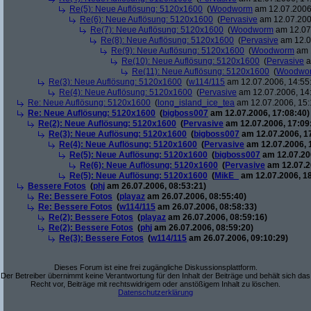
Re(5): Neue Auflösung: 5120x1600
(
Woodworm
am 12.07.2006,
Re(6): Neue Auflösung: 5120x1600
(
Pervasive
am 12.07.200
Re(7): Neue Auflösung: 5120x1600
(
Woodworm
am 12.07.
Re(8): Neue Auflösung: 5120x1600
(
Pervasive
am 12.0
Re(9): Neue Auflösung: 5120x1600
(
Woodworm
am 1
Re(10): Neue Auflösung: 5120x1600
(
Pervasive
a
Re(11): Neue Auflösung: 5120x1600
(
Woodwo
Re(3): Neue Auflösung: 5120x1600
(
w114/115
am 12.07.2006, 14:55
Re(4): Neue Auflösung: 5120x1600
(
Pervasive
am 12.07.2006, 14
Re: Neue Auflösung: 5120x1600
(
long_island_ice_tea
am 12.07.2006, 15:
Re: Neue Auflösung: 5120x1600
(
bigboss007
am 12.07.2006, 17:08:40)
Re(2): Neue Auflösung: 5120x1600
(
Pervasive
am 12.07.2006, 17:09
Re(3): Neue Auflösung: 5120x1600
(
bigboss007
am 12.07.2006, 1
Re(4): Neue Auflösung: 5120x1600
(
Pervasive
am 12.07.2006, 
Re(5): Neue Auflösung: 5120x1600
(
bigboss007
am 12.07.200
Re(6): Neue Auflösung: 5120x1600
(
Pervasive
am 12.07.2
Re(5): Neue Auflösung: 5120x1600
(
MikE_
am 12.07.2006, 18
Bessere Fotos
(
phj
am 26.07.2006, 08:53:21)
Re: Bessere Fotos
(
playaz
am 26.07.2006, 08:55:40)
Re: Bessere Fotos
(
w114/115
am 26.07.2006, 08:58:33)
Re(2): Bessere Fotos
(
playaz
am 26.07.2006, 08:59:16)
Re(2): Bessere Fotos
(
phj
am 26.07.2006, 08:59:20)
Re(3): Bessere Fotos
(
w114/115
am 26.07.2006, 09:10:29)
Dieses Forum ist eine frei zugängliche Diskussionsplattform.
Der Betreiber übernimmt keine Verantwortung für den Inhalt der Beiträge und behält sich das
Recht vor, Beiträge mit rechtswidrigem oder anstößigem Inhalt zu löschen.
Datenschutzerklärung