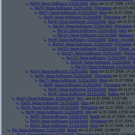
Re(5): Neue Auflösung: 5120x1600
(
dizo
am 11.07.2006, 13:53
Re(6): Neue Auflösung: 5120x1600
(
Pervasive
am 11.07.2006
Re(7): Neue Auflösung: 5120x1600
(
dizo
am 11.07.2006, 
Re(8): Neue Auflösung: 5120x1600
(
Pervasive
am 11.0
Re(9): Neue Auflösung: 5120x1600
(
dizo
am 11.07.2
Re(10): Neue Auflösung: 5120x1600
(
Pervasive
a
Re(11): Neue Auflösung: 5120x1600
(
dizo
am 1
Re(11): Neue Auflösung: 5120x1600
(
kakazza
Re(9): Neue Auflösung: 5120x1600
(
Oliver_nur echt
Re(10): Neue Auflösung: 5120x1600
(
Pervasive
a
Re(11): Neue Auflösung: 5120x1600
(
Oliver_nu
Re(12): Neue Auflösung: 5120x1600
(
Perva
Re(13): Neue Auflösung: 5120x1600
(
Oli
Re(14): Neue Auflösung: 5120x1600
(
Re(15): Neue Auflösung: 5120x160
Re(5): Neue Auflösung: 5120x1600
(
Beel
am 11.07.2006, 14:13
Re(6): Neue Auflösung: 5120x1600
(
Pervasive
am 11.07.2006
Re(7): Neue Auflösung: 5120x1600
(
Beel
am 11.07.2006, 
Re(8): Neue Auflösung: 5120x1600
(
Pervasive
am 11.0
Re(9): Neue Auflösung: 5120x1600
(
Beel
am 11.07.2
Re(9): Neue Auflösung: 5120x1600
(
fatbox
am 11.07
Re(2): Neue Auflösung: 5120x1600
(
Mr L
am 11.07.2006, 13:57:48)
Re(3): Neue Auflösung: 5120x1600
(
dizo
am 11.07.2006, 13:58:27)
Re(3): Neue Auflösung: 5120x1600
(
Pervasive
am 11.07.2006, 13:58
Re(4): Neue Auflösung: 5120x1600
(
phj
am 11.07.2006, 13:59:44)
Re(5): Neue Auflösung: 5120x1600
(
teleth
am 11.07.2006, 14:0
Re(5): Neue Auflösung: 5120x1600
(
Pervasive
am 11.07.2006, 
Re(5): Neue Auflösung: 5120x1600
(
dizo
am 11.07.2006, 14:01
Re: Neue Auflösung: 5120x1600
(
teleth
am 11.07.2006, 13:49:03)
Re(2): Neue Auflösung: 5120x1600
(
Pervasive
am 11.07.2006, 13:49:18