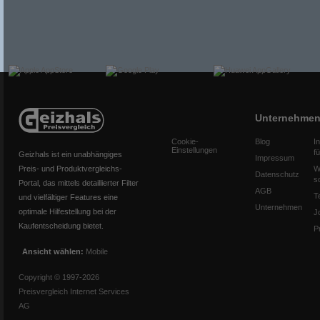
Unternehme
Cookie-
Blog
I
Einstellungen
f
Geizhals ist ein unabhängiges
Impressum
Preis- und Produktvergleichs-
W
Datenschutz
s
Portal, das mittels detaillierter Filter
AGB
T
und vielfältiger Features eine
Unternehmen
optimale Hilfestellung bei der
J
Kaufentscheidung bietet.
P
Ansicht wählen:
Mobile
Copyright © 1997-2026
Preisvergleich Internet Services
AG