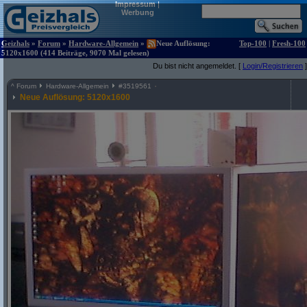
Impressum
|
Werbung
Geizhals
»
Forum
»
Hardware-Allgemein
»
Neue Auflösung:
Top-100
|
Fresh-100
5120x1600 (414 Beiträge, 9070 Mal gelesen)
Du bist nicht angemeldet. [
Login/Registrieren
]
^
Forum
Hardware-Allgemein
#
3519561
Neue Auflösung: 5120x1600