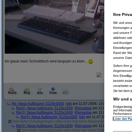
Ihre Priv
Wir und uns
Kennungen au
und unsere P
ablehnen oder
und Anzeigen
Einstellungen
Rand der Webs
unserer Date
Ich glaub mein Schreibtisch wird langsam zu klein...
Sofern Ihre g
Angemessenhe
Ihre Einwilli
besteht insb
verarbeitet 
Sie bei dem j
Wir und u
Re: Neue Auflösung: 5120x1600
(
phj
am 11.07.2006, 13:40:39)
Endgeräteeig
Re(2): Neue Auflösung: 5120x1600
(
Pervasive
am 11.07.2006, 13:41:12
auf Informat
Re(2): Neue Auflösung: 5120x1600
(
Pervasive
am 11.07.2006, 13:51:49
Performance 
Re(3): Neue Auflösung: 5120x1600
(
phj
am 11.07.2006, 13:52:12)
Liste der Pa
Vom Autor zurückgezogen oder Autor hat seine Registrierung nicht bestätig
Re(2): Neue Auflösung: 5120x1600
(
Pervasive
am 11.07.2006, 13:41:43
Vom Autor zurückgezogen oder Autor hat seine Registrierung nicht bes