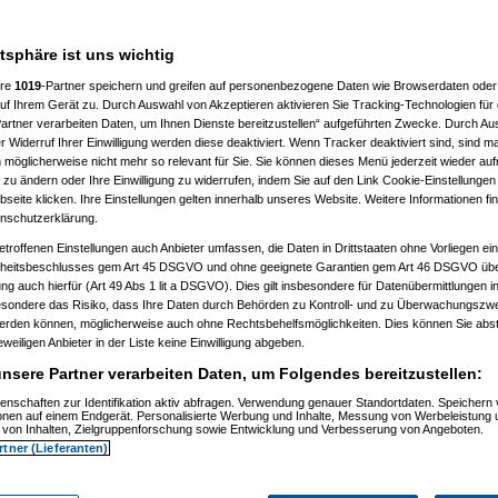
atsphäre ist uns wichtig
ere
1019
-Partner speichern und greifen auf personenbezogene Daten wie Browserdaten oder 
f Ihrem Gerät zu. Durch Auswahl von Akzeptieren aktivieren Sie Tracking-Technologien für d
artner verarbeiten Daten, um Ihnen Dienste bereitzustellen“ aufgeführten Zwecke. Durch Aus
 Widerruf Ihrer Einwilligung werden diese deaktiviert. Wenn Tracker deaktiviert sind, sind m
 möglicherweise nicht mehr so relevant für Sie. Sie können dieses Menü jederzeit wieder auf
 zu ändern oder Ihre Einwilligung zu widerrufen, indem Sie auf den Link Cookie-Einstellunge
eite klicken. Ihre Einstellungen gelten innerhalb unseres Website. Weitere Informationen fin
nschutzerklärung.
etroffenen Einstellungen auch Anbieter umfassen, die Daten in Drittstaaten ohne Vorliegen ei
itsbeschlusses gem Art 45 DSGVO und ohne geeignete Garantien gem Art 46 DSGVO übermi
gung auch hierfür (Art 49 Abs 1 lit a DSGVO). Dies gilt insbesondere für Datenübermittlungen i
esondere das Risiko, dass Ihre Daten durch Behörden zu Kontroll- und zu Überwachungsz
werden können, möglicherweise auch ohne Rechtsbehelfsmöglichkeiten. Dies können Sie abst
eweiligen Anbieter in der Liste keine Einwilligung abgeben.
nsere Partner verarbeiten Daten, um Folgendes bereitzustellen:
enschaften zur Identifikation aktiv abfragen. Verwendung genauer Standortdaten. Speichern 
)
ionen auf einem Endgerät. Personalisierte Werbung und Inhalte, Messung von Werbeleistung 
)
von Inhalten, Zielgruppenforschung sowie Entwicklung und Verbesserung von Angeboten.
rtner (Lieferanten)
t
(
Nagelfar
am 11.07.2006, 13:41:09)
)
tätigt
(
Nagelfar
am 11.07.2006, 13:42:40)