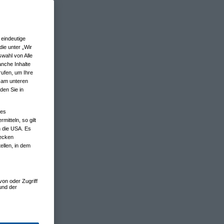
eindeutige
ie unter „Wir
wahl von Alle
anche Inhalte
rufen, um Ihre
n am unteren
den Sie in
nes
tteln, so gilt
n die USA. Es
wecken
ellen, in dem
von oder Zugriff
und der