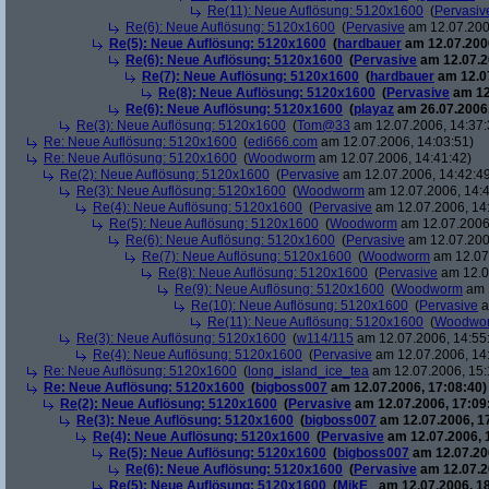
Re(11): Neue Auflösung: 5120x1600
(
Pervasiv
Re(6): Neue Auflösung: 5120x1600
(
Pervasive
am 12.07.200
Re(5): Neue Auflösung: 5120x1600
(
hardbauer
am 12.07.2006
Re(6): Neue Auflösung: 5120x1600
(
Pervasive
am 12.07.2
Re(7): Neue Auflösung: 5120x1600
(
hardbauer
am 12.07
Re(8): Neue Auflösung: 5120x1600
(
Pervasive
am 12
Re(6): Neue Auflösung: 5120x1600
(
playaz
am 26.07.2006,
Re(3): Neue Auflösung: 5120x1600
(
Tom@33
am 12.07.2006, 14:37:
Re: Neue Auflösung: 5120x1600
(
edi666.com
am 12.07.2006, 14:03:51)
Re: Neue Auflösung: 5120x1600
(
Woodworm
am 12.07.2006, 14:41:42)
Re(2): Neue Auflösung: 5120x1600
(
Pervasive
am 12.07.2006, 14:42:4
Re(3): Neue Auflösung: 5120x1600
(
Woodworm
am 12.07.2006, 14:4
Re(4): Neue Auflösung: 5120x1600
(
Pervasive
am 12.07.2006, 14
Re(5): Neue Auflösung: 5120x1600
(
Woodworm
am 12.07.2006,
Re(6): Neue Auflösung: 5120x1600
(
Pervasive
am 12.07.200
Re(7): Neue Auflösung: 5120x1600
(
Woodworm
am 12.07.
Re(8): Neue Auflösung: 5120x1600
(
Pervasive
am 12.0
Re(9): Neue Auflösung: 5120x1600
(
Woodworm
am 1
Re(10): Neue Auflösung: 5120x1600
(
Pervasive
a
Re(11): Neue Auflösung: 5120x1600
(
Woodwo
Re(3): Neue Auflösung: 5120x1600
(
w114/115
am 12.07.2006, 14:55
Re(4): Neue Auflösung: 5120x1600
(
Pervasive
am 12.07.2006, 14
Re: Neue Auflösung: 5120x1600
(
long_island_ice_tea
am 12.07.2006, 15:
Re: Neue Auflösung: 5120x1600
(
bigboss007
am 12.07.2006, 17:08:40)
Re(2): Neue Auflösung: 5120x1600
(
Pervasive
am 12.07.2006, 17:09
Re(3): Neue Auflösung: 5120x1600
(
bigboss007
am 12.07.2006, 1
Re(4): Neue Auflösung: 5120x1600
(
Pervasive
am 12.07.2006, 
Re(5): Neue Auflösung: 5120x1600
(
bigboss007
am 12.07.200
Re(6): Neue Auflösung: 5120x1600
(
Pervasive
am 12.07.2
Re(5): Neue Auflösung: 5120x1600
(
MikE_
am 12.07.2006, 18