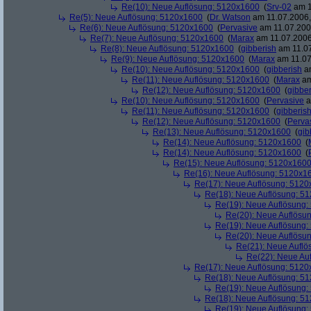
Re(10): Neue Auflösung: 5120x1600
(
Srv-02
am 1
Re(5): Neue Auflösung: 5120x1600
(
Dr. Watson
am 11.07.2006,
Re(6): Neue Auflösung: 5120x1600
(
Pervasive
am 11.07.2006
Re(7): Neue Auflösung: 5120x1600
(
Marax
am 11.07.2006
Re(8): Neue Auflösung: 5120x1600
(
gibberish
am 11.07
Re(9): Neue Auflösung: 5120x1600
(
Marax
am 11.07
Re(10): Neue Auflösung: 5120x1600
(
gibberish
am
Re(11): Neue Auflösung: 5120x1600
(
Marax
am
Re(12): Neue Auflösung: 5120x1600
(
gibber
Re(10): Neue Auflösung: 5120x1600
(
Pervasive
a
Re(11): Neue Auflösung: 5120x1600
(
gibberis
Re(12): Neue Auflösung: 5120x1600
(
Perva
Re(13): Neue Auflösung: 5120x1600
(
gib
Re(14): Neue Auflösung: 5120x1600
(
Re(14): Neue Auflösung: 5120x1600
(
Re(15): Neue Auflösung: 5120x160
Re(16): Neue Auflösung: 5120x1
Re(17): Neue Auflösung: 512
Re(18): Neue Auflösung: 5
Re(19): Neue Auflösung
Re(20): Neue Auflösu
Re(19): Neue Auflösung
Re(20): Neue Auflösu
Re(21): Neue Aufl
Re(22): Neue Au
Re(17): Neue Auflösung: 512
Re(18): Neue Auflösung: 5
Re(19): Neue Auflösung
Re(18): Neue Auflösung: 5
Re(19): Neue Auflösung