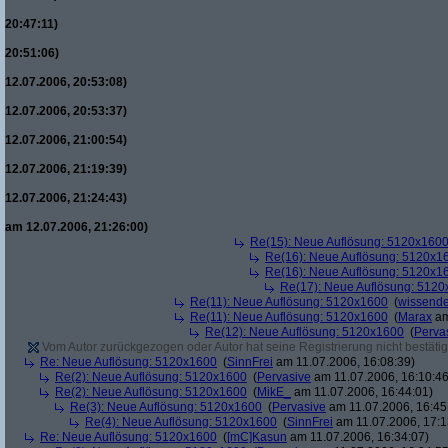
20:47:11)
20:51:06)
12.07.2006, 20:53:08)
12.07.2006, 20:53:37)
12.07.2006, 21:00:54)
12.07.2006, 21:19:39)
12.07.2006, 21:24:43)
am 12.07.2006, 21:26:00)
Re(15): Neue Auflösung: 5120x160
Re(16): Neue Auflösung: 5120x1
Re(16): Neue Auflösung: 5120x1
Re(17): Neue Auflösung: 512
Re(11): Neue Auflösung: 5120x1600
(
wissende
Re(11): Neue Auflösung: 5120x1600
(
Marax
am
Re(12): Neue Auflösung: 5120x1600
(
Perva
Vom Autor zurückgezogen oder Autor hat seine Registrierung nicht bestätig
Re: Neue Auflösung: 5120x1600
(
SinnFrei
am 11.07.2006, 16:08:39)
Re(2): Neue Auflösung: 5120x1600
(
Pervasive
am 11.07.2006, 16:10:46
Re(2): Neue Auflösung: 5120x1600
(
MikE_
am 11.07.2006, 16:44:01)
Re(3): Neue Auflösung: 5120x1600
(
Pervasive
am 11.07.2006, 16:45
Re(4): Neue Auflösung: 5120x1600
(
SinnFrei
am 11.07.2006, 17:1
Re: Neue Auflösung: 5120x1600
(
[mC]Kasun
am 11.07.2006, 16:34:07)