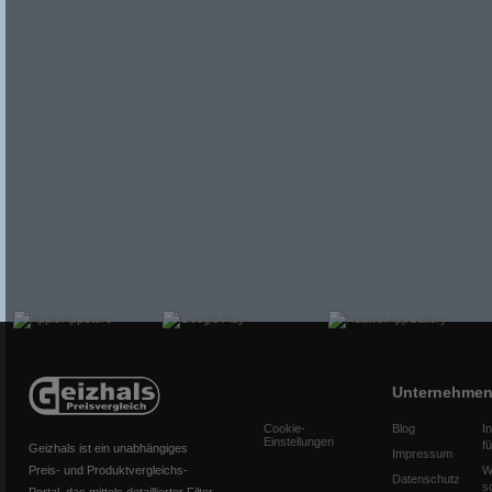
Unternehme
Cookie-
Blog
I
Einstellungen
f
Geizhals ist ein unabhängiges
Impressum
Preis- und Produktvergleichs-
W
Datenschutz
s