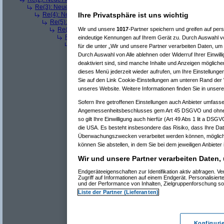
Re(3): Neue Auflösung: 5120x1600
(
teleth
am 11.07.2006, 13:49:42)
Re(4): Neue Auflösung: 5120x1600
(
Pervasive
am 11.07.2006, 13:
Ihre Privatsphäre ist uns wichtig
Re(5): Neue Auflösung: 5120x1600
(
dizo
am 11.07.2006, 13:53
Re(6): Neue Auflösung: 5120x1600
(
Pervasive
am 11.07.2006
Wir und unsere
1017
-Partner speichern und greifen auf p
Re(7): Neue Auflösung: 5120x1600
(
dizo
am 11.07.2006, 
eindeutige Kennungen auf Ihrem Gerät zu. Durch Auswahl vo
Re(8): Neue Auflösung: 5120x1600
(
Pervasive
am 11.0
für die unter „Wir und unsere Partner verarbeiten Daten, um
Re(9): Neue Auflösung: 5120x1600
(
dizo
am 11.07.2
Durch Auswahl von Alle ablehnen oder Widerruf Ihrer Einwill
Re(10): Neue Auflösung: 5120x1600
(
Pervasive
a
deaktiviert sind, sind manche Inhalte und Anzeigen mögliche
Re(11): Neue Auflösung: 5120x1600
(
dizo
am 1
dieses Menü jederzeit wieder aufrufen, um Ihre Einstellungen
Re(12): Neue Auflösung: 5120x1600
(
phj
am
Sie auf den Link Cookie-Einstellungen am unteren Rand der W
Re(13): Neue Auflösung: 5120x1600
(
diz
unseres Website. Weitere Informationen finden Sie in unser
Re(14): Neue Auflösung: 5120x1600
(
Re(12): Neue Auflösung: 5120x1600
(
Perva
Sofern Ihre getroffenen Einstellungen auch Anbieter umfassen
Re(13): Neue Auflösung: 5120x1600
(
diz
Angemessenheitsbeschlusses gem Art 45 DSGVO und ohne 
^
Forum
Hardware-Allgemein
#
3519694
so gilt Ihre Einwilligung auch hierfür (Art 49 Abs 1 lit a DSG
Re(14): Neue Auflösung: 5120x1600
die USA. Es besteht insbesondere das Risiko, dass Ihre Dat
Überwachungszwecken verarbeitet werden können, mögliche
Normal stehen da noch zwei Notebooks 
können Sie abstellen, in dem Sie bei dem jeweiligen Anbieter 
Wir und unsere Partner verarbeiten Daten,
Endgeräteeigenschaften zur Identifikation aktiv abfragen. 
Zugriff auf Informationen auf einem Endgerät. Personalisie
und der Performance von Inhalten, Zielgruppenforschung s
Liste der Partner (Lieferanten)
Re(15): Neue Auflösung: 5120x160
Re(16): Neue Auflösung: 5120x1
Re(17): Neue Auflösung: 512
Konfiguri