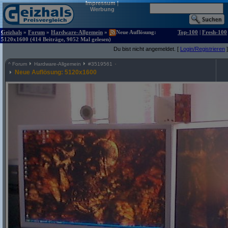
Impressum
|
Werbung
Geizhals
»
Forum
»
Hardware-Allgemein
»
Neue Auflösung:
Top-100
|
Fresh-100
5120x1600 (414 Beiträge, 9052 Mal gelesen)
Du bist nicht angemeldet. [
Login/Registrieren
]
^
Forum
Hardware-Allgemein
#
3519561
Neue Auflösung: 5120x1600