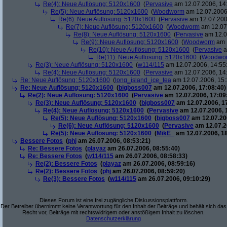
Re(4): Neue Auflösung: 5120x1600
(
Pervasive
am 12.07.2006, 14
Re(5): Neue Auflösung: 5120x1600
(
Woodworm
am 12.07.2006,
Re(6): Neue Auflösung: 5120x1600
(
Pervasive
am 12.07.200
Re(7): Neue Auflösung: 5120x1600
(
Woodworm
am 12.07.
Re(8): Neue Auflösung: 5120x1600
(
Pervasive
am 12.0
Re(9): Neue Auflösung: 5120x1600
(
Woodworm
am 1
Re(10): Neue Auflösung: 5120x1600
(
Pervasive
a
Re(11): Neue Auflösung: 5120x1600
(
Woodwo
Re(3): Neue Auflösung: 5120x1600
(
w114/115
am 12.07.2006, 14:55
Re(4): Neue Auflösung: 5120x1600
(
Pervasive
am 12.07.2006, 14
Re: Neue Auflösung: 5120x1600
(
long_island_ice_tea
am 12.07.2006, 15:
Re: Neue Auflösung: 5120x1600
(
bigboss007
am 12.07.2006, 17:08:40)
Re(2): Neue Auflösung: 5120x1600
(
Pervasive
am 12.07.2006, 17:09
Re(3): Neue Auflösung: 5120x1600
(
bigboss007
am 12.07.2006, 1
Re(4): Neue Auflösung: 5120x1600
(
Pervasive
am 12.07.2006, 
Re(5): Neue Auflösung: 5120x1600
(
bigboss007
am 12.07.200
Re(6): Neue Auflösung: 5120x1600
(
Pervasive
am 12.07.2
Re(5): Neue Auflösung: 5120x1600
(
MikE_
am 12.07.2006, 18
Bessere Fotos
(
phj
am 26.07.2006, 08:53:21)
Re: Bessere Fotos
(
playaz
am 26.07.2006, 08:55:40)
Re: Bessere Fotos
(
w114/115
am 26.07.2006, 08:58:33)
Re(2): Bessere Fotos
(
playaz
am 26.07.2006, 08:59:16)
Re(2): Bessere Fotos
(
phj
am 26.07.2006, 08:59:20)
Re(3): Bessere Fotos
(
w114/115
am 26.07.2006, 09:10:29)
Dieses Forum ist eine frei zugängliche Diskussionsplattform.
Der Betreiber übernimmt keine Verantwortung für den Inhalt der Beiträge und behält sich das
Recht vor, Beiträge mit rechtswidrigem oder anstößigem Inhalt zu löschen.
Datenschutzerklärung