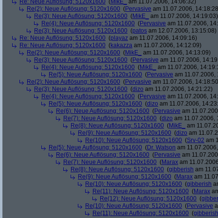
Re: Neue Auflösung: 5120x1600
(
MikE_
am 11.07.2006, 14:06:32)
Re(2): Neue Auflösung: 5120x1600
(
Pervasive
am 11.07.2006, 14:18:28
Re(3): Neue Auflösung: 5120x1600
(
MikE_
am 11.07.2006, 14:19:03)
Re(4): Neue Auflösung: 5120x1600
(
Pervasive
am 11.07.2006, 14:
Re(3): Neue Auflösung: 5120x1600
(
patos
am 12.07.2006, 13:15:08)
Re: Neue Auflösung: 5120x1600
(
playaz
am 11.07.2006, 14:09:16)
Re: Neue Auflösung: 5120x1600
(
kakazza
am 11.07.2006, 14:12:09)
Re(2): Neue Auflösung: 5120x1600
(
MikE_
am 11.07.2006, 14:13:09)
Re(3): Neue Auflösung: 5120x1600
(
Pervasive
am 11.07.2006, 14:19
Re(4): Neue Auflösung: 5120x1600
(
MikE_
am 11.07.2006, 14:19:
Re(5): Neue Auflösung: 5120x1600
(
Pervasive
am 11.07.2006, 
Re(2): Neue Auflösung: 5120x1600
(
Pervasive
am 11.07.2006, 14:18:50
Re(3): Neue Auflösung: 5120x1600
(
dizo
am 11.07.2006, 14:21:22)
Re(4): Neue Auflösung: 5120x1600
(
Pervasive
am 11.07.2006, 14:
Re(5): Neue Auflösung: 5120x1600
(
dizo
am 11.07.2006, 14:23
Re(6): Neue Auflösung: 5120x1600
(
Pervasive
am 11.07.2006
Re(7): Neue Auflösung: 5120x1600
(
dizo
am 11.07.2006, 
Re(8): Neue Auflösung: 5120x1600
(
MikE_
am 11.07.20
Re(9): Neue Auflösung: 5120x1600
(
dizo
am 11.07.2
Re(10): Neue Auflösung: 5120x1600
(
Srv-02
am 1
Re(5): Neue Auflösung: 5120x1600
(
Dr. Watson
am 11.07.2006,
Re(6): Neue Auflösung: 5120x1600
(
Pervasive
am 11.07.2006
Re(7): Neue Auflösung: 5120x1600
(
Marax
am 11.07.2006
Re(8): Neue Auflösung: 5120x1600
(
gibberish
am 11.07
Re(9): Neue Auflösung: 5120x1600
(
Marax
am 11.07
Re(10): Neue Auflösung: 5120x1600
(
gibberish
am
Re(11): Neue Auflösung: 5120x1600
(
Marax
am
Re(12): Neue Auflösung: 5120x1600
(
gibber
Re(10): Neue Auflösung: 5120x1600
(
Pervasive
a
Re(11): Neue Auflösung: 5120x1600
(
gibberis