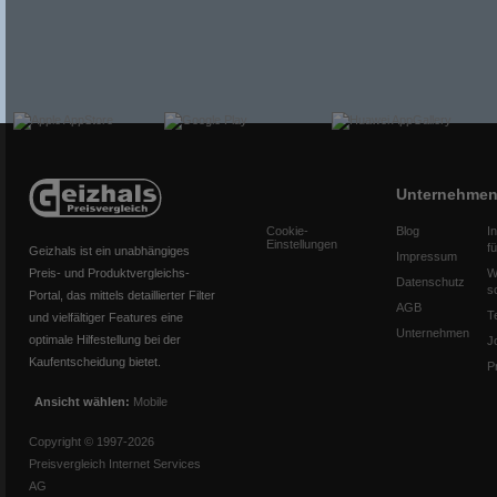
Unternehme
Cookie-
Blog
I
Einstellungen
f
Geizhals ist ein unabhängiges
Impressum
Preis- und Produktvergleichs-
W
Datenschutz
s
Portal, das mittels detaillierter Filter
AGB
T
und vielfältiger Features eine
Unternehmen
optimale Hilfestellung bei der
J
Kaufentscheidung bietet.
P
Ansicht wählen:
Mobile
Copyright © 1997-2026
Preisvergleich Internet Services
AG