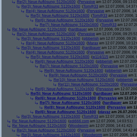
Re(2): Neue Auflösung: 5120x1600
(
Pervasive
am 12.07.2006, 09:13:0
Re(3): Neue Auflösung: 5120x1600
(
Tom@33
am 12.07.2006, 14:37:
Re(4): Neue Auflösung: 5120x1600
(
Pervasive
am 12.07.2006, 14
Re(5): Neue Auflösung: 5120x1600
(
Tom@33
am 12.07.2006, 1
Re(6): Neue Auflösung: 5120x1600
(
Pervasive
am 12.07.200
Re(7): Neue Auflösung: 5120x1600
(
Tom@33
am 12.07.20
Re: Neue Auflösung: 5120x1600
(
hardbauer
am 12.07.2006, 09:23:50)
Re(2): Neue Auflösung: 5120x1600
(
Pervasive
am 12.07.2006, 09:25:5
Re(3): Neue Auflösung: 5120x1600
(
gibberish
am 12.07.2006, 09:26
Re(4): Neue Auflösung: 5120x1600
(
Marax
am 12.07.2006, 10:12:
Re(3): Neue Auflösung: 5120x1600
(
hardbauer
am 12.07.2006, 09:2
Re(4): Neue Auflösung: 5120x1600
(
Pervasive
am 12.07.2006, 09
Re(5): Neue Auflösung: 5120x1600
(
w114/115
am 12.07.2006, 
Re(6): Neue Auflösung: 5120x1600
(
gibberish
am 12.07.2006
Re(7): Neue Auflösung: 5120x1600
(
Pervasive
am 12.07.2
Re(8): Neue Auflösung: 5120x1600
(
gibberish
am 12.07
Re(9): Neue Auflösung: 5120x1600
(
Pervasive
am 12
Re(10): Neue Auflösung: 5120x1600
(
gibberish
am
Re(11): Neue Auflösung: 5120x1600
(
Pervasiv
Re(6): Neue Auflösung: 5120x1600
(
Pervasive
am 12.07.200
Re(5): Neue Auflösung: 5120x1600
(
hardbauer
am 12.07.2006
Re(6): Neue Auflösung: 5120x1600
(
Pervasive
am 12.07.2
Re(7): Neue Auflösung: 5120x1600
(
hardbauer
am 12.07
Re(8): Neue Auflösung: 5120x1600
(
Pervasive
am 12
Re(6): Neue Auflösung: 5120x1600
(
playaz
am 26.07.2006,
Re(3): Neue Auflösung: 5120x1600
(
Tom@33
am 12.07.2006, 14:37:
Re: Neue Auflösung: 5120x1600
(
edi666.com
am 12.07.2006, 14:03:51)
Re: Neue Auflösung: 5120x1600
(
Woodworm
am 12.07.2006, 14:41:42)
Re(2): Neue Auflösung: 5120x1600
(
Pervasive
am 12.07.2006, 14:42:4
Re(3): Neue Auflösung: 5120x1600
(
Woodworm
am 12.07.2006, 14:4