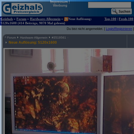
Impressum
|
Werbung
Geizhals
»
Forum
»
Hardware-Allgemein
»
Neue Auflösung:
Top-100
|
Fresh-100
5120x1600 (414 Beiträge, 9070 Mal gelesen)
Du bist nicht angemeldet. [
Login/Registrieren
]
^
Forum
Hardware-Allgemein
#
3519561
Neue Auflösung: 5120x1600