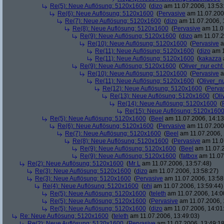
Re(5): Neue Auflösung: 5120x1600
(
dizo
am 11.07.2006, 13:53
Re(6): Neue Auflösung: 5120x1600
(
Pervasive
am 11.07.2006
Re(7): Neue Auflösung: 5120x1600
(
dizo
am 11.07.2006, 
Re(8): Neue Auflösung: 5120x1600
(
Pervasive
am 11.0
Re(9): Neue Auflösung: 5120x1600
(
dizo
am 11.07.2
Re(10): Neue Auflösung: 5120x1600
(
Pervasive
a
Re(11): Neue Auflösung: 5120x1600
(
dizo
am 1
Re(11): Neue Auflösung: 5120x1600
(
kakazza
Re(9): Neue Auflösung: 5120x1600
(
Oliver_nur echt
Re(10): Neue Auflösung: 5120x1600
(
Pervasive
a
Re(11): Neue Auflösung: 5120x1600
(
Oliver_nu
Re(12): Neue Auflösung: 5120x1600
(
Perva
Re(13): Neue Auflösung: 5120x1600
(
Oli
Re(14): Neue Auflösung: 5120x1600
(
Re(15): Neue Auflösung: 5120x160
Re(5): Neue Auflösung: 5120x1600
(
Beel
am 11.07.2006, 14:13
Re(6): Neue Auflösung: 5120x1600
(
Pervasive
am 11.07.2006
Re(7): Neue Auflösung: 5120x1600
(
Beel
am 11.07.2006, 
Re(8): Neue Auflösung: 5120x1600
(
Pervasive
am 11.0
Re(9): Neue Auflösung: 5120x1600
(
Beel
am 11.07.2
Re(9): Neue Auflösung: 5120x1600
(
fatbox
am 11.07
Re(2): Neue Auflösung: 5120x1600
(
Mr L
am 11.07.2006, 13:57:48)
Re(3): Neue Auflösung: 5120x1600
(
dizo
am 11.07.2006, 13:58:27)
Re(3): Neue Auflösung: 5120x1600
(
Pervasive
am 11.07.2006, 13:58
Re(4): Neue Auflösung: 5120x1600
(
phj
am 11.07.2006, 13:59:44)
Re(5): Neue Auflösung: 5120x1600
(
teleth
am 11.07.2006, 14:0
Re(5): Neue Auflösung: 5120x1600
(
Pervasive
am 11.07.2006, 
Re(5): Neue Auflösung: 5120x1600
(
dizo
am 11.07.2006, 14:01
Re: Neue Auflösung: 5120x1600
(
teleth
am 11.07.2006, 13:49:03)
Re(2): Neue Auflösung: 5120x1600
(
Pervasive
am 11.07.2006, 13:49:18