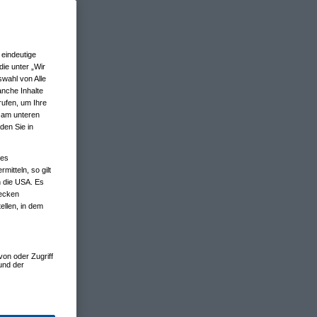
eindeutige
ie unter „Wir
wahl von Alle
anche Inhalte
rufen, um Ihre
n am unteren
den Sie in
nes
tteln, so gilt
n die USA. Es
wecken
ellen, in dem
von oder Zugriff
und der