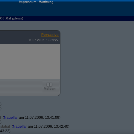
Impressum
|
Werbung
055 Mal gelesen)
Pervasive
11.07.2006, 13:39:27
)
)
t
(
Nagelfar
am 11.07.2006, 13:41:09)
)
tätigt
(
Nagelfar
am 11.07.2006, 13:42:40)
43:22)