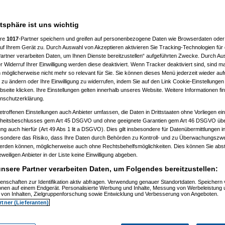
19:06:23)
, 19:16:41)
006, 19:18:26)
atsphäre ist uns wichtig
7.2006, 19:18:54)
.07.2006, 19:19:51)
ere
1017
-Partner speichern und greifen auf personenbezogene Daten wie Browserdaten oder 
m 11.07.2006, 19:28:27)
6, 19:20:36)
f Ihrem Gerät zu. Durch Auswahl von Akzeptieren aktivieren Sie Tracking-Technologien für d
7.2006, 19:28:08)
artner verarbeiten Daten, um Ihnen Dienste bereitzustellen“ aufgeführten Zwecke. Durch Aus
7.2006, 19:31:25)
 Widerruf Ihrer Einwilligung werden diese deaktiviert. Wenn Tracker deaktiviert sind, sind m
m 11.07.2006, 19:32:39)
 möglicherweise nicht mehr so relevant für Sie. Sie können dieses Menü jederzeit wieder auf
m 11.07.2006, 19:37:57)
 zu ändern oder Ihre Einwilligung zu widerrufen, indem Sie auf den Link Cookie-Einstellunge
sive
am 11.07.2006, 19:44:33)
eite klicken. Ihre Einstellungen gelten innerhalb unseres Website. Weitere Informationen fin
iboli
am 11.07.2006, 19:46:14)
nschutzerklärung.
006, 21:32:40)
7.2006, 21:33:48)
etroffenen Einstellungen auch Anbieter umfassen, die Daten in Drittstaaten ohne Vorliegen ei
.07.2006, 21:36:07)
itsbeschlusses gem Art 45 DSGVO und ohne geeignete Garantien gem Art 46 DSGVO übermi
m 11.07.2006, 21:38:09)
gung auch hierfür (Art 49 Abs 1 lit a DSGVO). Dies gilt insbesondere für Datenübermittlungen i
esondere das Risiko, dass Ihre Daten durch Behörden zu Kontroll- und zu Überwachungsz
1)
werden können, möglicherweise auch ohne Rechtsbehelfsmöglichkeiten. Dies können Sie abst
eweiligen Anbieter in der Liste keine Einwilligung abgeben.
)
3)
nsere Partner verarbeiten Daten, um Folgendes bereitzustellen:
49:55)
enschaften zur Identifikation aktiv abfragen. Verwendung genauer Standortdaten. Speichern 
:54:32)
ionen auf einem Endgerät. Personalisierte Werbung und Inhalte, Messung von Werbeleistung 
:22:47)
von Inhalten, Zielgruppenforschung sowie Entwicklung und Verbesserung von Angeboten.
, 20:38:15)
rtner (Lieferanten)
6, 20:40:49)
7.2006, 20:47:26)
7.2006, 20:49:53)