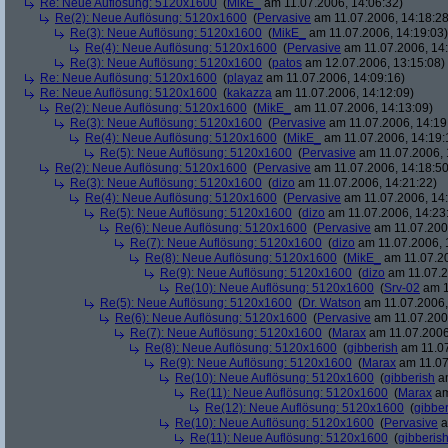
Re: Neue Auflösung: 5120x1600
(
MikE_
am 11.07.2006, 14:06:32)
Re(2): Neue Auflösung: 5120x1600
(
Pervasive
am 11.07.2006, 14:18:28
Re(3): Neue Auflösung: 5120x1600
(
MikE_
am 11.07.2006, 14:19:03)
Re(4): Neue Auflösung: 5120x1600
(
Pervasive
am 11.07.2006, 14:
Re(3): Neue Auflösung: 5120x1600
(
patos
am 12.07.2006, 13:15:08)
Re: Neue Auflösung: 5120x1600
(
playaz
am 11.07.2006, 14:09:16)
Re: Neue Auflösung: 5120x1600
(
kakazza
am 11.07.2006, 14:12:09)
Re(2): Neue Auflösung: 5120x1600
(
MikE_
am 11.07.2006, 14:13:09)
Re(3): Neue Auflösung: 5120x1600
(
Pervasive
am 11.07.2006, 14:19
Re(4): Neue Auflösung: 5120x1600
(
MikE_
am 11.07.2006, 14:19:
Re(5): Neue Auflösung: 5120x1600
(
Pervasive
am 11.07.2006, 
Re(2): Neue Auflösung: 5120x1600
(
Pervasive
am 11.07.2006, 14:18:50
Re(3): Neue Auflösung: 5120x1600
(
dizo
am 11.07.2006, 14:21:22)
Re(4): Neue Auflösung: 5120x1600
(
Pervasive
am 11.07.2006, 14:
Re(5): Neue Auflösung: 5120x1600
(
dizo
am 11.07.2006, 14:23
Re(6): Neue Auflösung: 5120x1600
(
Pervasive
am 11.07.2006
Re(7): Neue Auflösung: 5120x1600
(
dizo
am 11.07.2006, 
Re(8): Neue Auflösung: 5120x1600
(
MikE_
am 11.07.20
Re(9): Neue Auflösung: 5120x1600
(
dizo
am 11.07.2
Re(10): Neue Auflösung: 5120x1600
(
Srv-02
am 1
Re(5): Neue Auflösung: 5120x1600
(
Dr. Watson
am 11.07.2006,
Re(6): Neue Auflösung: 5120x1600
(
Pervasive
am 11.07.2006
Re(7): Neue Auflösung: 5120x1600
(
Marax
am 11.07.2006
Re(8): Neue Auflösung: 5120x1600
(
gibberish
am 11.07
Re(9): Neue Auflösung: 5120x1600
(
Marax
am 11.07
Re(10): Neue Auflösung: 5120x1600
(
gibberish
am
Re(11): Neue Auflösung: 5120x1600
(
Marax
am
Re(12): Neue Auflösung: 5120x1600
(
gibber
Re(10): Neue Auflösung: 5120x1600
(
Pervasive
a
Re(11): Neue Auflösung: 5120x1600
(
gibberis