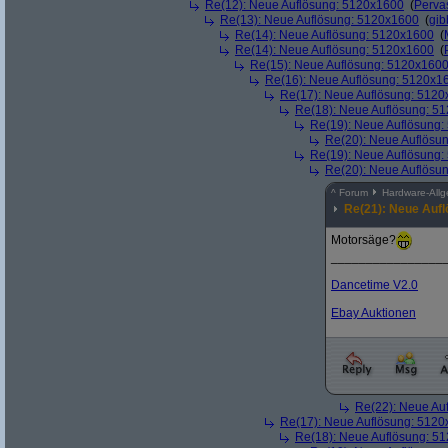
Re(12): Neue Auflösung: 5120x1600
(
Perva
Re(13): Neue Auflösung: 5120x1600
(
gib
Re(14): Neue Auflösung: 5120x1600
(
Re(14): Neue Auflösung: 5120x1600
(
Re(15): Neue Auflösung: 5120x160
Re(16): Neue Auflösung: 5120x1
Re(17): Neue Auflösung: 512
Re(18): Neue Auflösung: 5
Re(19): Neue Auflösung
Re(20): Neue Auflösu
Re(19): Neue Auflösung
Re(20): Neue Auflösu
^
Forum
Hardware-All
Re(21): Neue Auf
Motorsäge?
________________
Dancetime V2.0
Ebay Auktionen
Re(22): Neue Au
Re(17): Neue Auflösung: 512
Re(18): Neue Auflösung: 5