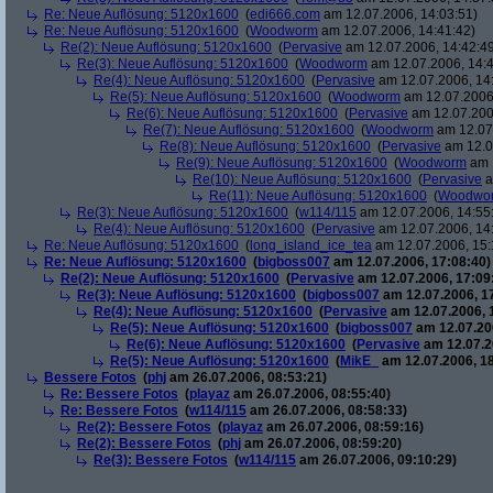
Re: Neue Auflösung: 5120x1600
(
edi666.com
am 12.07.2006, 14:03:51)
Re: Neue Auflösung: 5120x1600
(
Woodworm
am 12.07.2006, 14:41:42)
Re(2): Neue Auflösung: 5120x1600
(
Pervasive
am 12.07.2006, 14:42:4
Re(3): Neue Auflösung: 5120x1600
(
Woodworm
am 12.07.2006, 14:4
Re(4): Neue Auflösung: 5120x1600
(
Pervasive
am 12.07.2006, 14
Re(5): Neue Auflösung: 5120x1600
(
Woodworm
am 12.07.2006,
Re(6): Neue Auflösung: 5120x1600
(
Pervasive
am 12.07.200
Re(7): Neue Auflösung: 5120x1600
(
Woodworm
am 12.07.
Re(8): Neue Auflösung: 5120x1600
(
Pervasive
am 12.0
Re(9): Neue Auflösung: 5120x1600
(
Woodworm
am 1
Re(10): Neue Auflösung: 5120x1600
(
Pervasive
a
Re(11): Neue Auflösung: 5120x1600
(
Woodwo
Re(3): Neue Auflösung: 5120x1600
(
w114/115
am 12.07.2006, 14:55
Re(4): Neue Auflösung: 5120x1600
(
Pervasive
am 12.07.2006, 14
Re: Neue Auflösung: 5120x1600
(
long_island_ice_tea
am 12.07.2006, 15:
Re: Neue Auflösung: 5120x1600
(
bigboss007
am 12.07.2006, 17:08:40)
Re(2): Neue Auflösung: 5120x1600
(
Pervasive
am 12.07.2006, 17:09
Re(3): Neue Auflösung: 5120x1600
(
bigboss007
am 12.07.2006, 1
Re(4): Neue Auflösung: 5120x1600
(
Pervasive
am 12.07.2006, 
Re(5): Neue Auflösung: 5120x1600
(
bigboss007
am 12.07.200
Re(6): Neue Auflösung: 5120x1600
(
Pervasive
am 12.07.2
Re(5): Neue Auflösung: 5120x1600
(
MikE_
am 12.07.2006, 18
Bessere Fotos
(
phj
am 26.07.2006, 08:53:21)
Re: Bessere Fotos
(
playaz
am 26.07.2006, 08:55:40)
Re: Bessere Fotos
(
w114/115
am 26.07.2006, 08:58:33)
Re(2): Bessere Fotos
(
playaz
am 26.07.2006, 08:59:16)
Re(2): Bessere Fotos
(
phj
am 26.07.2006, 08:59:20)
Re(3): Bessere Fotos
(
w114/115
am 26.07.2006, 09:10:29)