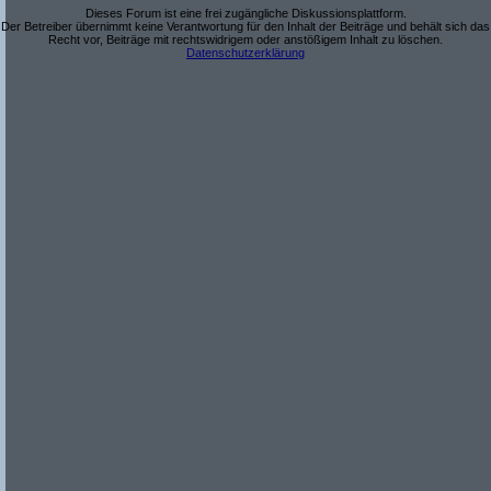
Dieses Forum ist eine frei zugängliche Diskussionsplattform.
Der Betreiber übernimmt keine Verantwortung für den Inhalt der Beiträge und behält sich das
Recht vor, Beiträge mit rechtswidrigem oder anstößigem Inhalt zu löschen.
Datenschutzerklärung