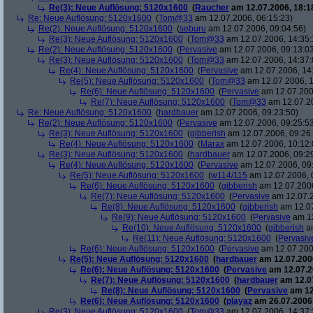
Re(3): Neue Auflösung: 5120x1600
(
Raucher
am 12.07.2006, 18:1
Re: Neue Auflösung: 5120x1600
(
Tom@33
am 12.07.2006, 06:15:23)
Re(2): Neue Auflösung: 5120x1600
(
seburu
am 12.07.2006, 09:04:56)
Re(3): Neue Auflösung: 5120x1600
(
Tom@33
am 12.07.2006, 14:35:
Re(2): Neue Auflösung: 5120x1600
(
Pervasive
am 12.07.2006, 09:13:0
Re(3): Neue Auflösung: 5120x1600
(
Tom@33
am 12.07.2006, 14:37:
Re(4): Neue Auflösung: 5120x1600
(
Pervasive
am 12.07.2006, 14
Re(5): Neue Auflösung: 5120x1600
(
Tom@33
am 12.07.2006, 1
Re(6): Neue Auflösung: 5120x1600
(
Pervasive
am 12.07.200
Re(7): Neue Auflösung: 5120x1600
(
Tom@33
am 12.07.20
Re: Neue Auflösung: 5120x1600
(
hardbauer
am 12.07.2006, 09:23:50)
Re(2): Neue Auflösung: 5120x1600
(
Pervasive
am 12.07.2006, 09:25:5
Re(3): Neue Auflösung: 5120x1600
(
gibberish
am 12.07.2006, 09:26
Re(4): Neue Auflösung: 5120x1600
(
Marax
am 12.07.2006, 10:12:
Re(3): Neue Auflösung: 5120x1600
(
hardbauer
am 12.07.2006, 09:2
Re(4): Neue Auflösung: 5120x1600
(
Pervasive
am 12.07.2006, 09
Re(5): Neue Auflösung: 5120x1600
(
w114/115
am 12.07.2006, 
Re(6): Neue Auflösung: 5120x1600
(
gibberish
am 12.07.2006
Re(7): Neue Auflösung: 5120x1600
(
Pervasive
am 12.07.2
Re(8): Neue Auflösung: 5120x1600
(
gibberish
am 12.07
Re(9): Neue Auflösung: 5120x1600
(
Pervasive
am 12
Re(10): Neue Auflösung: 5120x1600
(
gibberish
am
Re(11): Neue Auflösung: 5120x1600
(
Pervasiv
Re(6): Neue Auflösung: 5120x1600
(
Pervasive
am 12.07.200
Re(5): Neue Auflösung: 5120x1600
(
hardbauer
am 12.07.2006
Re(6): Neue Auflösung: 5120x1600
(
Pervasive
am 12.07.2
Re(7): Neue Auflösung: 5120x1600
(
hardbauer
am 12.07
Re(8): Neue Auflösung: 5120x1600
(
Pervasive
am 12
Re(6): Neue Auflösung: 5120x1600
(
playaz
am 26.07.2006,
Re(3): Neue Auflösung: 5120x1600
(
Tom@33
am 12.07.2006, 14:37: