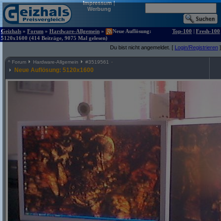
Impressum
|
Werbung
Geizhals
»
Forum
»
Hardware-Allgemein
»
Neue Auflösung:
Top-100
|
Fresh-100
5120x1600 (414 Beiträge, 9075 Mal gelesen)
Du bist nicht angemeldet. [
Login/Registrieren
]
^
Forum
Hardware-Allgemein
#
3519561
Neue Auflösung: 5120x1600