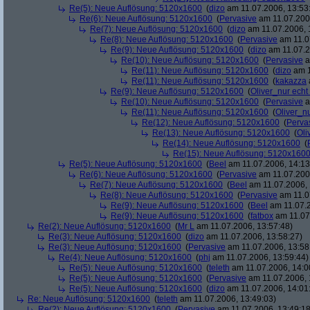
Re(5): Neue Auflösung: 5120x1600
(
dizo
am 11.07.2006, 13:53
Re(6): Neue Auflösung: 5120x1600
(
Pervasive
am 11.07.2006
Re(7): Neue Auflösung: 5120x1600
(
dizo
am 11.07.2006, 
Re(8): Neue Auflösung: 5120x1600
(
Pervasive
am 11.0
Re(9): Neue Auflösung: 5120x1600
(
dizo
am 11.07.2
Re(10): Neue Auflösung: 5120x1600
(
Pervasive
a
Re(11): Neue Auflösung: 5120x1600
(
dizo
am 1
Re(11): Neue Auflösung: 5120x1600
(
kakazza
Re(9): Neue Auflösung: 5120x1600
(
Oliver_nur echt
Re(10): Neue Auflösung: 5120x1600
(
Pervasive
a
Re(11): Neue Auflösung: 5120x1600
(
Oliver_nu
Re(12): Neue Auflösung: 5120x1600
(
Perva
Re(13): Neue Auflösung: 5120x1600
(
Oli
Re(14): Neue Auflösung: 5120x1600
(
Re(15): Neue Auflösung: 5120x160
Re(5): Neue Auflösung: 5120x1600
(
Beel
am 11.07.2006, 14:13
Re(6): Neue Auflösung: 5120x1600
(
Pervasive
am 11.07.2006
Re(7): Neue Auflösung: 5120x1600
(
Beel
am 11.07.2006, 
Re(8): Neue Auflösung: 5120x1600
(
Pervasive
am 11.0
Re(9): Neue Auflösung: 5120x1600
(
Beel
am 11.07.2
Re(9): Neue Auflösung: 5120x1600
(
fatbox
am 11.07
Re(2): Neue Auflösung: 5120x1600
(
Mr L
am 11.07.2006, 13:57:48)
Re(3): Neue Auflösung: 5120x1600
(
dizo
am 11.07.2006, 13:58:27)
Re(3): Neue Auflösung: 5120x1600
(
Pervasive
am 11.07.2006, 13:58
Re(4): Neue Auflösung: 5120x1600
(
phj
am 11.07.2006, 13:59:44)
Re(5): Neue Auflösung: 5120x1600
(
teleth
am 11.07.2006, 14:0
Re(5): Neue Auflösung: 5120x1600
(
Pervasive
am 11.07.2006, 
Re(5): Neue Auflösung: 5120x1600
(
dizo
am 11.07.2006, 14:01
Re: Neue Auflösung: 5120x1600
(
teleth
am 11.07.2006, 13:49:03)
Re(2): Neue Auflösung: 5120x1600
(
Pervasive
am 11.07.2006, 13:49:18