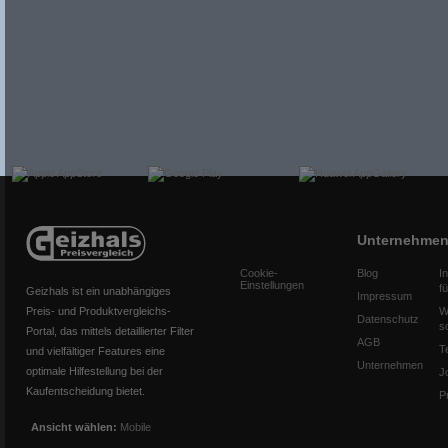
Unternehme
Cookie-
Blog
I
Einstellungen
f
Geizhals ist ein unabhängiges
Impressum
Preis- und Produktvergleichs-
W
Datenschutz
s
Portal, das mittels detaillierter Filter
AGB
T
und vielfältiger Features eine
Unternehmen
optimale Hilfestellung bei der
J
Kaufentscheidung bietet.
P
Ansicht wählen:
Mobile