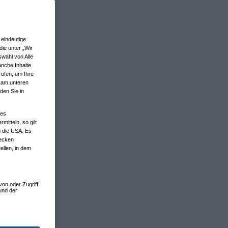
eindeutige
ie unter „Wir
wahl von Alle
anche Inhalte
rufen, um Ihre
n am unteren
den Sie in
nes
tteln, so gilt
n die USA. Es
wecken
ellen, in dem
von oder Zugriff
und der