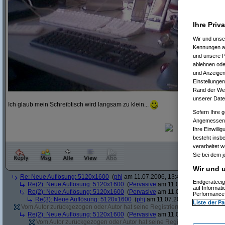
Ihre Priv
Wir und uns
Kennungen au
und unsere P
ablehnen oder
und Anzeigen
Einstellungen
Rand der Webs
unserer Date
Ich glaub mein Schreibtisch wird langsam zu klein...
Sofern Ihre g
Angemessenhe
Ihre Einwilli
besteht insb
verarbeitet 
Sie bei dem j
Wir und u
Re: Neue Auflösung: 5120x1600
(
phj
am 11.07.2006, 13:40:39)
Endgeräteeig
Re(2): Neue Auflösung: 5120x1600
(
Pervasive
am 11.07.2006, 13:41:12
auf Informat
Re(2): Neue Auflösung: 5120x1600
(
Pervasive
am 11.07.2006, 13:51:49
Performance 
Re(3): Neue Auflösung: 5120x1600
(
phj
am 11.07.2006, 13:52:12)
Liste der Pa
Vom Autor zurückgezogen oder Autor hat seine Registrierung nicht bestätig
Re(2): Neue Auflösung: 5120x1600
(
Pervasive
am 11.07.2006, 13:41:43
Vom Autor zurückgezogen oder Autor hat seine Registrierung nicht bes