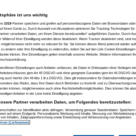
atsphäre ist uns wichtig
ere
1019
-Partner speichern und greifen auf personenbezogene Daten wie Browserdaten oder 
f Ihrem Gerät zu. Durch Auswahl von Akzeptieren aktivieren Sie Tracking-Technologien für d
artner verarbeiten Daten, um Ihnen Dienste bereitzustellen“ aufgeführten Zwecke. Durch Aus
 Widerruf Ihrer Einwilligung werden diese deaktiviert. Wenn Tracker deaktiviert sind, sind m
 möglicherweise nicht mehr so relevant für Sie. Sie können dieses Menü jederzeit wieder auf
 zu ändern oder Ihre Einwilligung zu widerrufen, indem Sie auf den Link Cookie-Einstellunge
eite klicken. Ihre Einstellungen gelten innerhalb unseres Website. Weitere Informationen fin
nschutzerklärung.
etroffenen Einstellungen auch Anbieter umfassen, die Daten in Drittstaaten ohne Vorliegen ei
itsbeschlusses gem Art 45 DSGVO und ohne geeignete Garantien gem Art 46 DSGVO übermi
gung auch hierfür (Art 49 Abs 1 lit a DSGVO). Dies gilt insbesondere für Datenübermittlungen i
esondere das Risiko, dass Ihre Daten durch Behörden zu Kontroll- und zu Überwachungsz
werden können, möglicherweise auch ohne Rechtsbehelfsmöglichkeiten. Dies können Sie abst
eweiligen Anbieter in der Liste keine Einwilligung abgeben.
nsere Partner verarbeiten Daten, um Folgendes bereitzustellen:
enschaften zur Identifikation aktiv abfragen. Verwendung genauer Standortdaten. Speichern 
)
ionen auf einem Endgerät. Personalisierte Werbung und Inhalte, Messung von Werbeleistung 
)
von Inhalten, Zielgruppenforschung sowie Entwicklung und Verbesserung von Angeboten.
rtner (Lieferanten)
t
(
Nagelfar
am 11.07.2006, 13:41:09)
)
tätigt
(
Nagelfar
am 11.07.2006, 13:42:40)