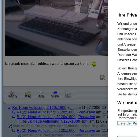
Ihre Priv
Wir und uns
Kennungen au
und unsere P
ablehnen oder
und Anzeigen
Einstellungen
Rand der Webs
unserer Date
Ich glaub mein Schreibtisch wird langsam zu klein...
Sofern Ihre g
Angemessenhe
Ihre Einwilli
besteht insb
verarbeitet 
Sie bei dem j
Wir und u
Re: Neue Auflösung: 5120x1600
(
phj
am 11.07.2006, 13:40:39)
Endgeräteeig
Re(2): Neue Auflösung: 5120x1600
(
Pervasive
am 11.07.2006, 13:41:12
auf Informat
Re(2): Neue Auflösung: 5120x1600
(
Pervasive
am 11.07.2006, 13:51:49
Performance 
Re(3): Neue Auflösung: 5120x1600
(
phj
am 11.07.2006, 13:52:12)
Liste der Pa
Vom Autor zurückgezogen oder Autor hat seine Registrierung nicht bestätig
Re(2): Neue Auflösung: 5120x1600
(
Pervasive
am 11.07.2006, 13:41:43
Vom Autor zurückgezogen oder Autor hat seine Registrierung nicht bes