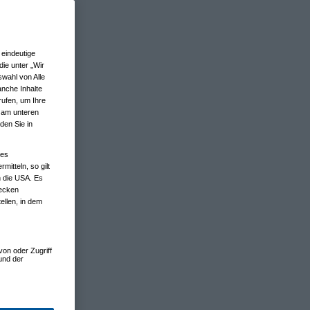
eindeutige
ie unter „Wir
wahl von Alle
anche Inhalte
rufen, um Ihre
n am unteren
den Sie in
nes
tteln, so gilt
n die USA. Es
wecken
ellen, in dem
von oder Zugriff
und der