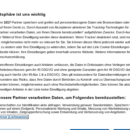
atsphäre ist uns wichtig
ere
1017
-Partner speichern und greifen auf personenbezogene Daten wie Browserdaten oder 
f Ihrem Gerät zu. Durch Auswahl von Akzeptieren aktivieren Sie Tracking-Technologien für d
artner verarbeiten Daten, um Ihnen Dienste bereitzustellen“ aufgeführten Zwecke. Durch Aus
 Widerruf Ihrer Einwilligung werden diese deaktiviert. Wenn Tracker deaktiviert sind, sind m
 möglicherweise nicht mehr so relevant für Sie. Sie können dieses Menü jederzeit wieder auf
 zu ändern oder Ihre Einwilligung zu widerrufen, indem Sie auf den Link Cookie-Einstellunge
eite klicken. Ihre Einstellungen gelten innerhalb unseres Website. Weitere Informationen fin
nschutzerklärung.
etroffenen Einstellungen auch Anbieter umfassen, die Daten in Drittstaaten ohne Vorliegen ei
itsbeschlusses gem Art 45 DSGVO und ohne geeignete Garantien gem Art 46 DSGVO übermi
gung auch hierfür (Art 49 Abs 1 lit a DSGVO). Dies gilt insbesondere für Datenübermittlungen i
esondere das Risiko, dass Ihre Daten durch Behörden zu Kontroll- und zu Überwachungsz
werden können, möglicherweise auch ohne Rechtsbehelfsmöglichkeiten. Dies können Sie abst
eweiligen Anbieter in der Liste keine Einwilligung abgeben.
nsere Partner verarbeiten Daten, um Folgendes bereitzustellen:
enschaften zur Identifikation aktiv abfragen. Verwendung genauer Standortdaten. Speichern 
)
ionen auf einem Endgerät. Personalisierte Werbung und Inhalte, Messung von Werbeleistung 
)
von Inhalten, Zielgruppenforschung sowie Entwicklung und Verbesserung von Angeboten.
rtner (Lieferanten)
t
(
Nagelfar
am 11.07.2006, 13:41:09)
)
tätigt
(
Nagelfar
am 11.07.2006, 13:42:40)