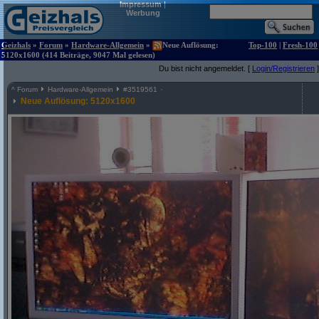
Impressum
|
Werbung
Geizhals
»
Forum
»
Hardware-Allgemein
»
Neue Auflösung:
Top-100
|
Fresh-100
5120x1600 (414 Beiträge, 9047 Mal gelesen)
Du bist nicht angemeldet. [
Login/Registrieren
]
^
Forum
Hardware-Allgemein
#
3519561
Neue Auflösung: 5120x1600