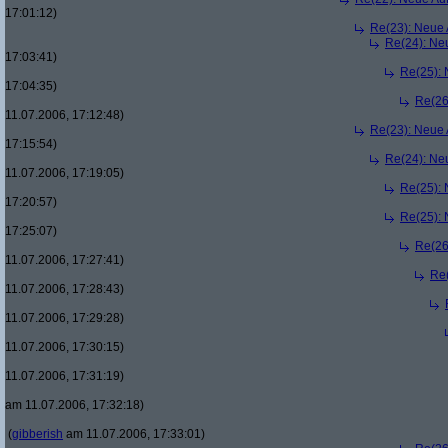
17:01:12)
Re(23): Neue
Re(24): Ne
17:03:41)
Re(25):
17:04:35)
Re(26
11.07.2006, 17:12:48)
Re(23): Neue
17:15:54)
Re(24): Ne
11.07.2006, 17:19:05)
Re(25):
17:20:57)
Re(25):
17:25:07)
Re(26
11.07.2006, 17:27:41)
Re
11.07.2006, 17:28:43)
11.07.2006, 17:29:28)
11.07.2006, 17:30:15)
11.07.2006, 17:31:19)
am 11.07.2006, 17:32:18)
(
gibberish
am 11.07.2006, 17:33:01)