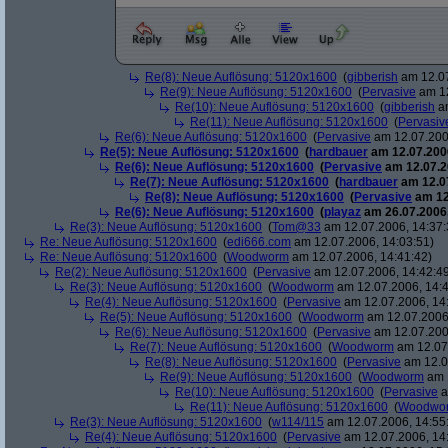
Re(8): Neue Auflösung: 5120x1600
(
gibberish
am 12.07
Re(9): Neue Auflösung: 5120x1600
(
Pervasive
am 12
Re(10): Neue Auflösung: 5120x1600
(
gibberish
am
Re(11): Neue Auflösung: 5120x1600
(
Pervasiv
Re(6): Neue Auflösung: 5120x1600
(
Pervasive
am 12.07.200
Re(5): Neue Auflösung: 5120x1600
(
hardbauer
am 12.07.2006
Re(6): Neue Auflösung: 5120x1600
(
Pervasive
am 12.07.2
Re(7): Neue Auflösung: 5120x1600
(
hardbauer
am 12.07
Re(8): Neue Auflösung: 5120x1600
(
Pervasive
am 12
Re(6): Neue Auflösung: 5120x1600
(
playaz
am 26.07.2006,
Re(3): Neue Auflösung: 5120x1600
(
Tom@33
am 12.07.2006, 14:37:
Re: Neue Auflösung: 5120x1600
(
edi666.com
am 12.07.2006, 14:03:51)
Re: Neue Auflösung: 5120x1600
(
Woodworm
am 12.07.2006, 14:41:42)
Re(2): Neue Auflösung: 5120x1600
(
Pervasive
am 12.07.2006, 14:42:4
Re(3): Neue Auflösung: 5120x1600
(
Woodworm
am 12.07.2006, 14:4
Re(4): Neue Auflösung: 5120x1600
(
Pervasive
am 12.07.2006, 14
Re(5): Neue Auflösung: 5120x1600
(
Woodworm
am 12.07.2006,
Re(6): Neue Auflösung: 5120x1600
(
Pervasive
am 12.07.200
Re(7): Neue Auflösung: 5120x1600
(
Woodworm
am 12.07.
Re(8): Neue Auflösung: 5120x1600
(
Pervasive
am 12.0
Re(9): Neue Auflösung: 5120x1600
(
Woodworm
am 1
Re(10): Neue Auflösung: 5120x1600
(
Pervasive
a
Re(11): Neue Auflösung: 5120x1600
(
Woodwo
Re(3): Neue Auflösung: 5120x1600
(
w114/115
am 12.07.2006, 14:55
Re(4): Neue Auflösung: 5120x1600
(
Pervasive
am 12.07.2006, 14