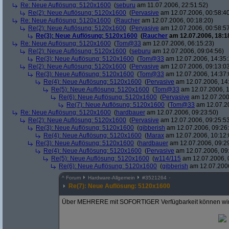
Re: Neue Auflösung: 5120x1600
(
seburu
am 11.07.2006, 22:51:52)
Re(2): Neue Auflösung: 5120x1600
(
Pervasive
am 12.07.2006, 00:58:4
Re: Neue Auflösung: 5120x1600
(
Raucher
am 12.07.2006, 00:18:20)
Re(2): Neue Auflösung: 5120x1600
(
Pervasive
am 12.07.2006, 00:58:5
Re(3): Neue Auflösung: 5120x1600
(
Raucher
am 12.07.2006, 18:1
Re: Neue Auflösung: 5120x1600
(
Tom@33
am 12.07.2006, 06:15:23)
Re(2): Neue Auflösung: 5120x1600
(
seburu
am 12.07.2006, 09:04:56)
Re(3): Neue Auflösung: 5120x1600
(
Tom@33
am 12.07.2006, 14:35:
Re(2): Neue Auflösung: 5120x1600
(
Pervasive
am 12.07.2006, 09:13:0
Re(3): Neue Auflösung: 5120x1600
(
Tom@33
am 12.07.2006, 14:37:
Re(4): Neue Auflösung: 5120x1600
(
Pervasive
am 12.07.2006, 14
Re(5): Neue Auflösung: 5120x1600
(
Tom@33
am 12.07.2006, 1
Re(6): Neue Auflösung: 5120x1600
(
Pervasive
am 12.07.200
Re(7): Neue Auflösung: 5120x1600
(
Tom@33
am 12.07.20
Re: Neue Auflösung: 5120x1600
(
hardbauer
am 12.07.2006, 09:23:50)
Re(2): Neue Auflösung: 5120x1600
(
Pervasive
am 12.07.2006, 09:25:5
Re(3): Neue Auflösung: 5120x1600
(
gibberish
am 12.07.2006, 09:26
Re(4): Neue Auflösung: 5120x1600
(
Marax
am 12.07.2006, 10:12:
Re(3): Neue Auflösung: 5120x1600
(
hardbauer
am 12.07.2006, 09:2
Re(4): Neue Auflösung: 5120x1600
(
Pervasive
am 12.07.2006, 09
Re(5): Neue Auflösung: 5120x1600
(
w114/115
am 12.07.2006, 
Re(6): Neue Auflösung: 5120x1600
(
gibberish
am 12.07.2006
^
Forum
Hardware-Allgemein
#
3521264
Re(7): Neue Auflösung: 5120x1600
Über MEHRERE mit SOFORTIGER Verfügbarkeit können wir 