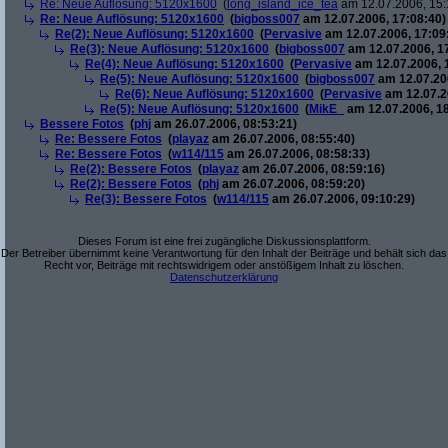
Re: Neue Auflösung: 5120x1600
(
long_island_ice_tea
am 12.07.2006, 15:
Re: Neue Auflösung: 5120x1600
(
bigboss007
am 12.07.2006, 17:08:40)
Re(2): Neue Auflösung: 5120x1600
(
Pervasive
am 12.07.2006, 17:09
Re(3): Neue Auflösung: 5120x1600
(
bigboss007
am 12.07.2006, 1
Re(4): Neue Auflösung: 5120x1600
(
Pervasive
am 12.07.2006, 
Re(5): Neue Auflösung: 5120x1600
(
bigboss007
am 12.07.200
Re(6): Neue Auflösung: 5120x1600
(
Pervasive
am 12.07.2
Re(5): Neue Auflösung: 5120x1600
(
MikE_
am 12.07.2006, 18
Bessere Fotos
(
phj
am 26.07.2006, 08:53:21)
Re: Bessere Fotos
(
playaz
am 26.07.2006, 08:55:40)
Re: Bessere Fotos
(
w114/115
am 26.07.2006, 08:58:33)
Re(2): Bessere Fotos
(
playaz
am 26.07.2006, 08:59:16)
Re(2): Bessere Fotos
(
phj
am 26.07.2006, 08:59:20)
Re(3): Bessere Fotos
(
w114/115
am 26.07.2006, 09:10:29)
Dieses Forum ist eine frei zugängliche Diskussionsplattform.
Der Betreiber übernimmt keine Verantwortung für den Inhalt der Beiträge und behält sich das
Recht vor, Beiträge mit rechtswidrigem oder anstößigem Inhalt zu löschen.
Datenschutzerklärung